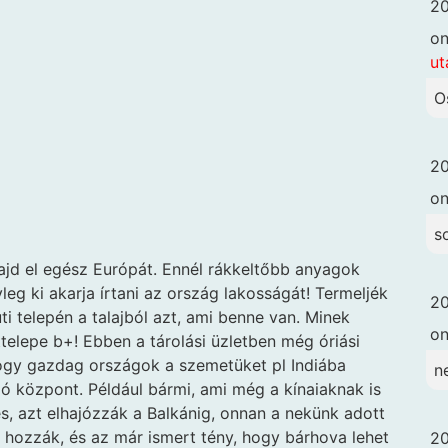
20
o
ut
O
20
o
s
majd el egész Európát. Ennél rákkeltőbb anyagok
eg ki akarja írtani az ország lakosságát! Termeljék
20
ti telepén a talajból azt, ami benne van. Minek
o
elepe b+! Ebben a tárolási üzletben még óriási
hogy gazdag országok a szemetüket pl Indiába
n
oló központ. Például bármi, ami még a kínaiaknak is
s, azt elhajózzák a Balkánig, onnan a nekünk adott
 hozzák, és az már ismert tény, hogy bárhova lehet
20