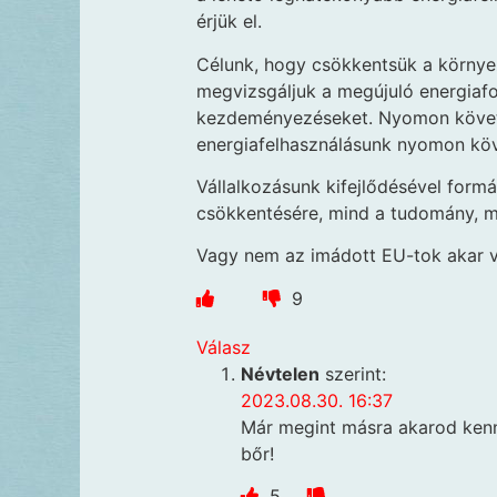
érjük el.
Célunk, hogy csökkentsük a környeze
megvizsgáljuk a megújuló energiafo
kezdeményezéseket. Nyomon követ
energiafelhasználásunk nyomon köv
Vállalkozásunk kifejlődésével formá
csökkentésére, mind a tudomány, m
Vagy nem az imádott EU-tok akar v
9
Válasz
Névtelen
szerint:
2023.08.30. 16:37
Már megint másra akarod kenni
bőr!
5