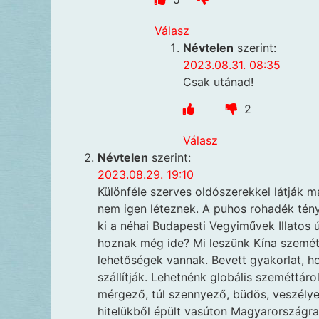
Válasz
Névtelen
szerint:
2023.08.31. 08:35
Csak utánad!
2
Válasz
Névtelen
szerint:
2023.08.29. 19:10
Különféle szerves oldószerekkel látják 
nem igen léteznek. A puhos rohadék tényl
ki a néhai Budapesti Vegyiművek Illatos ú
hoznak még ide? Mi leszünk Kína szemétt
lehetőségek vannak. Bevett gyakorlat, 
szállítják. Lehetnénk globális szeméttár
mérgező, túl szennyező, büdös, veszélye
hitelükből épült vasúton Magyarországra