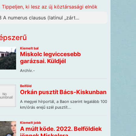
n
Tippeljen, ki lesz az új köztársasági elnök
3 A numerus clausus (latinul „zárt...
épszerű