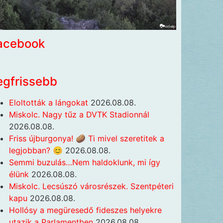
acebook
egfrissebb
Eloltották a lángokat
2026.08.08.
Miskolc. Nagy tűz a DVTK Stadionnál
2026.08.08.
Friss újburgonya! 🥔 Ti mivel szeretitek a
legjobban? 😊
2026.08.08.
Semmi buzulás…Nem haldoklunk, mi így
élünk
2026.08.08.
Miskolc. Lecsúszó városrészek. Szentpéteri
kapu
2026.08.08.
Hollósy a megüresedő fideszes helyekre
utazik a Parlamentben
2026.08.08.