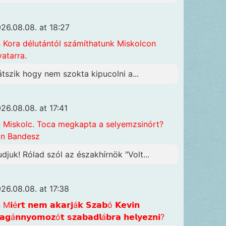
26.08.08. at 18:27
n
Kora délutántól számíthatunk Miskolcon
vatarra.
átszik hogy nem szokta kipucolni a...
26.08.08. at 17:41
n
Miskolc. Toca megkapta a selyemzsinórt?
n Bandesz
udjuk! Rólad szól az északhírnök "Volt...
26.08.08. at 17:38
n
M𝗶é𝗿𝘁 𝗻𝗲𝗺 𝗮𝗸𝗮𝗿𝗷á𝗸 𝗦𝘇𝗮𝗯ó 𝗞𝗲𝘃𝗶𝗻
𝗴á𝗻𝗻𝘆𝗼𝗺𝗼𝘇ó𝘁 𝘀𝘇𝗮𝗯𝗮𝗱𝗹á𝗯𝗿𝗮 𝗵𝗲𝗹𝘆𝗲𝘇𝗻𝗶?