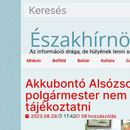
Északhírn
Az információ drága, de hülyének lenni
Miskolc
Belföld
Bulvár
Kultúra
G
Akkubontó Alsózsol
polgármester nem 
tájékoztatni
2023.08.29.
17:42
58 hozzászólás