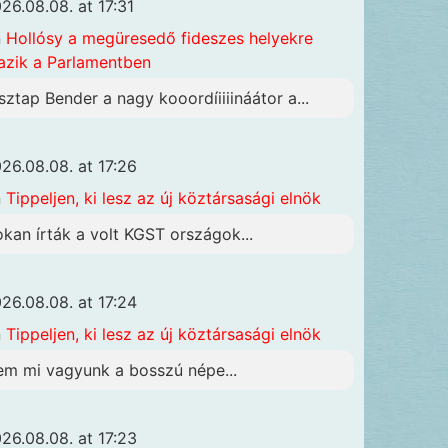
26.08.08. at 17:31
n
Hollósy a megüresedő fideszes helyekre
azik a Parlamentben
sztap Bender a nagy kooordíiiiináátor a...
26.08.08. at 17:26
n
Tippeljen, ki lesz az új köztársasági elnök
okan írták a volt KGST országok...
26.08.08. at 17:24
n
Tippeljen, ki lesz az új köztársasági elnök
em mi vagyunk a bosszú népe...
26.08.08. at 17:23