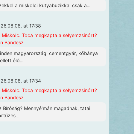
zekkel a miskolci kutyabuzikkal csak a...
26.08.08. at 17:38
n
Miskolc. Toca megkapta a selyemzsinórt?
n Bandesz
inden magyarországi cementgyár, kőbánya
llett élő...
26.08.08. at 17:34
n
Miskolc. Toca megkapta a selyemzsinórt?
n Bandesz
z Bíróság? Mennyé'mán magadnak, tatai
rtűzes....