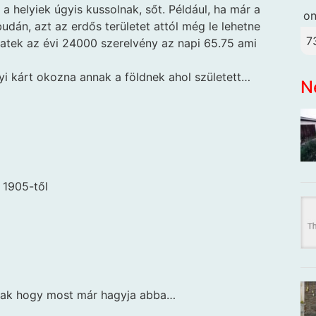
a helyiek úgyis kussolnak, sőt. Például, ha már a
o
dán, azt az erdős területet attól még le lehetne
7
 matek az évi 24000 szerelvény az napi 65.75 ami
nyi kárt okozna annak a földnek ahol született…
N
 1905-től
dnak hogy most már hagyja abba…