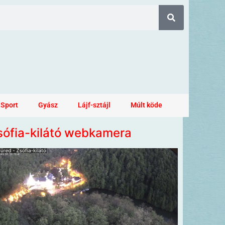
Sport
Gyász
Lájf-sztájl
Múlt köde
sófia-kilátó webkamera