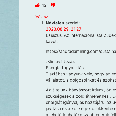
12
Válasz
Névtelen
szerint:
2023.08.29. 21:27
Basszus! Az internacionalista Züde
kávét.
https://andradamining.com/sustaina
„Klímaváltozás
Energia fogyasztás
Tisztában vagyunk vele, hogy az égh
vállalatot, a dolgozóinkat és azoka
Az általunk bányászott lítium , ón 
szükségesek a zöld átmenethez . U
energiát igényel, és hozzájárul a
javítása és a költségek csökkentés
a lehető leghatékonyabb energiafel