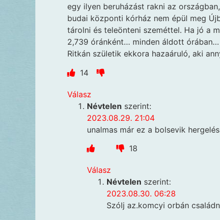
egy ilyen beruházást rakni az országban, 
budai központi kórház nem épül meg Újbu
tárolni és teleönteni szeméttel. Ha jó a
2,739 óránként… minden áldott órában…
Ritkán születik ekkora hazaáruló, aki an
14
Válasz
Névtelen
szerint:
2023.08.29. 21:04
unalmas már ez a bolsevik hergelés
18
Válasz
Névtelen
szerint:
2023.08.30. 06:28
Szólj az.komcyi orbán csalá