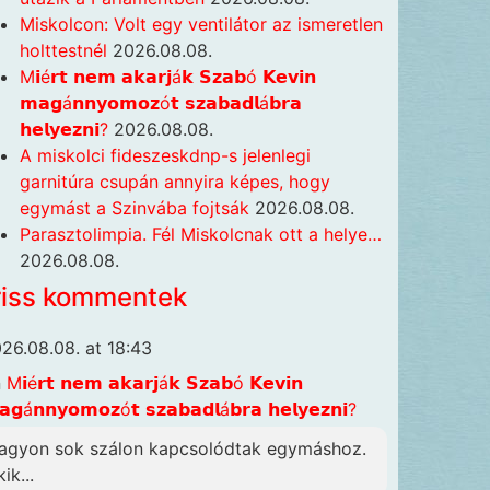
Miskolcon: Volt egy ventilátor az ismeretlen
holttestnél
2026.08.08.
M𝗶é𝗿𝘁 𝗻𝗲𝗺 𝗮𝗸𝗮𝗿𝗷á𝗸 𝗦𝘇𝗮𝗯ó 𝗞𝗲𝘃𝗶𝗻
𝗺𝗮𝗴á𝗻𝗻𝘆𝗼𝗺𝗼𝘇ó𝘁 𝘀𝘇𝗮𝗯𝗮𝗱𝗹á𝗯𝗿𝗮
𝗵𝗲𝗹𝘆𝗲𝘇𝗻𝗶?
2026.08.08.
A miskolci fideszeskdnp-s jelenlegi
garnitúra csupán annyira képes, hogy
egymást a Szinvába fojtsák
2026.08.08.
Parasztolimpia. Fél Miskolcnak ott a helye…
2026.08.08.
riss kommentek
26.08.08. at 18:43
n
M𝗶é𝗿𝘁 𝗻𝗲𝗺 𝗮𝗸𝗮𝗿𝗷á𝗸 𝗦𝘇𝗮𝗯ó 𝗞𝗲𝘃𝗶𝗻
𝗴á𝗻𝗻𝘆𝗼𝗺𝗼𝘇ó𝘁 𝘀𝘇𝗮𝗯𝗮𝗱𝗹á𝗯𝗿𝗮 𝗵𝗲𝗹𝘆𝗲𝘇𝗻𝗶?
agyon sok szálon kapcsolódtak egymáshoz.
ik...