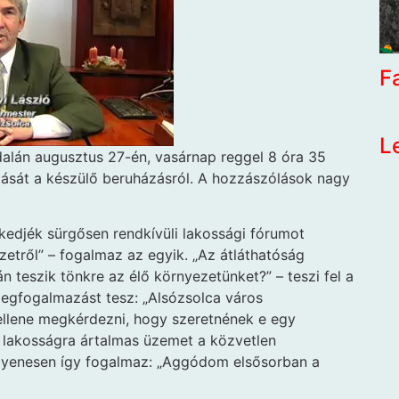
F
L
lán augusztus 27-én, vasárnap reggel 8 óra 35
ását a készülő beruházásról. A hozzászólások nagy
skedjék sürgősen rendkívüli lakossági fórumot
yzetről” – fogalmaz az egyik. „Az átláthatóság
teszik tönkre az élő környezetünket?” – teszi fel a
egfogalmazást tesz: „Alsózsolca város
ellene megkérdezni, hogy szeretnének e egy
a lakosságra ártalmas üzemet a közvetlen
gyenesen így fogalmaz: „Aggódom elsősorban a