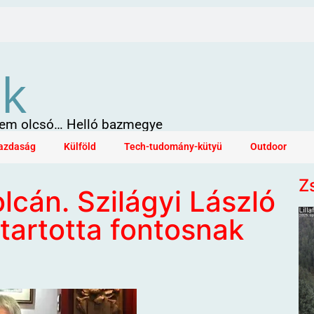
ök
 sem olcsó… Helló bazmegye
azdaság
Külföld
Tech-tudomány-kütyü
Outdoor
Z
cán. Szilágyi László
tartotta fontosnak