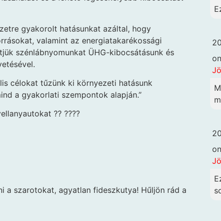
E
tre gyakorolt ​​hatásunkat azáltal, hogy
rrásokat, valamint az energiatakarékossági
20
jük szénlábnyomunkat ÜHG-kibocsátásunk és
o
etésével.
Jö
lis célokat tűzünk ki környezeti hatásunk
M
ind a gyakorlati szempontok alapján.”
me
ellanyautokat ?? ????
20
o
Jö
E
 a szarotokat, agyatlan fideszkutya! Hűljön rád a
so