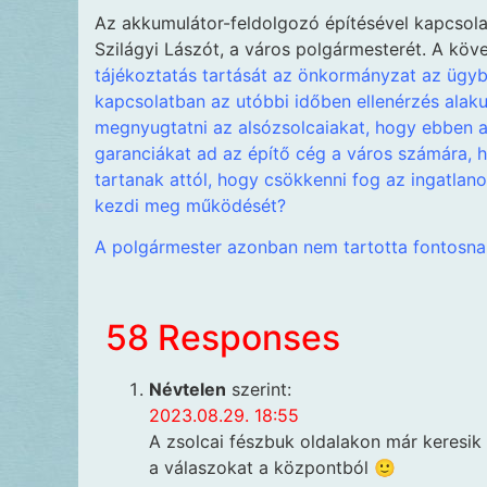
Az akkumulátor-feldolgozó építésével kapcsol
Szilágyi Lászót, a város polgármesterét. A kö
tájékoztatás tartását az önkormányzat az ügyb
kapcsolatban az utóbbi időben ellenérzés alak
megnyugtatni az alsózsolcaiakat, hogy ebben a
garanciákat ad az építő cég a város számára
tartanak attól, hogy csökkenni fog az ingatlan
kezdi meg működését?
A polgármester azonban nem tartotta fontosnak
58 Responses
Névtelen
szerint:
2023.08.29. 18:55
A zsolcai fészbuk oldalakon már keresi
a válaszokat a központból 🙂