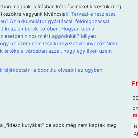
atban magunk is írásban kérdéseinkkel kerestük meg
vetkezőkre vagyunk kíváncsia
k: Tervezi-e részletes
en? Az akkumulátor gyártással, feldolgozással
ult ki az emberek körében. Hogyan tudná
z esetben nincs miért aggódniuk? Milyen
, hogy az üzem nem lesz környezetszennyező? Nem
ok értéke a városban azzal, hogy egy ilyen üzem
 tájékoztatni a boon.hu olvasóit az ügyben.
F
20
o
𝗺
k a „fidesz kutyákat” de azok még nem kapták meg
N
Ak