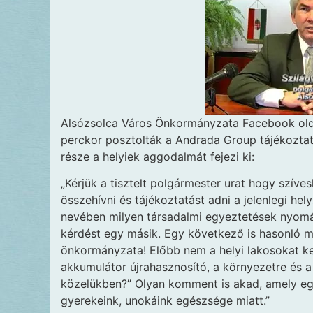
Alsózsolca Város Önkormányzata Facebook olda
perckor posztolták a Andrada Group tájékoztat
része a helyiek aggodalmát fejezi ki:
„Kérjük a tisztelt polgármester urat hogy szíve
összehívni és tájékoztatást adni a jelenlegi hel
nevében milyen társadalmi egyeztetések nyomán 
kérdést egy másik. Egy következő is hasonló m
önkormányzata! Előbb nem a helyi lakosokat k
akkumulátor újrahasznosító, a környezetre és 
közelükben?” Olyan komment is akad, amely e
gyerekeink, unokáink egészsége miatt.”