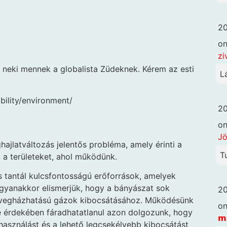
20
o
zi
k neki mennek a globalista Züdeknek. Kérem az esti
L
bility/environment/
20
o
Jö
ajlatváltozás jelentős probléma, amely érinti a
T
t a területeket, ahol működünk.
és tantál kulcsfontosságú erőforrások, amelyek
gyanakkor elismerjük, hogy a bányászat sok
20
z üvegházhatású gázok kibocsátásához. Működésünk
o
e érdekében fáradhatatlanul azon dolgozunk, hogy
𝗺
használást és a lehető legcsekélyebb kibocsátást