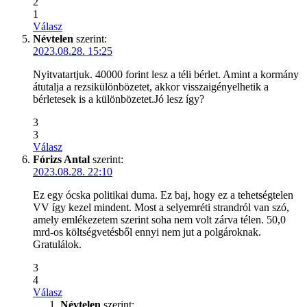
2
1
Válasz
Névtelen
szerint:
2023.08.28. 15:25
Nyitvatartjuk. 40000 forint lesz a téli bérlet. Amint a kormány
átutalja a rezsikülönbözetet, akkor visszaigényelhetik a
bérletesek is a különbözetet.Jó lesz így?
3
3
Válasz
Fórizs Antal
szerint:
2023.08.28. 22:10
Ez egy ócska politikai duma. Ez baj, hogy ez a tehetségtelen
VV így kezel mindent. Most a selyemréti strandról van szó,
amely emlékezetem szerint soha nem volt zárva télen. 50,0
mrd-os költségvetésből ennyi nem jut a polgároknak.
Gratulálok.
3
4
Válasz
Névtelen
szerint: