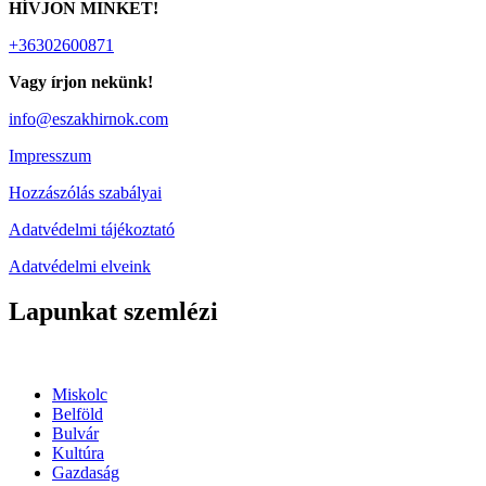
HÍVJON MINKET!
+36302600871
Vagy írjon nekünk!
info@eszakhirnok.com
Impresszum
Hozzászólás szabályai
Adatvédelmi tájékoztató
Adatvédelmi elveink
Lapunkat szemlézi
Miskolc
Belföld
Bulvár
Kultúra
Gazdaság