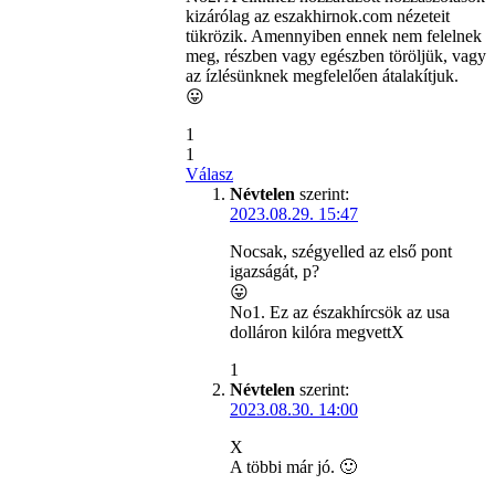
kizárólag az eszakhirnok.com nézeteit
tükrözik. Amennyiben ennek nem felelnek
meg, részben vagy egészben töröljük, vagy
az ízlésünknek megfelelően átalakítjuk.
😛
1
1
Válasz
Névtelen
szerint:
2023.08.29. 15:47
Nocsak, szégyelled az első pont
igazságát, p?
😛
No1. Ez az északhírcsök az usa
dolláron kilóra megvettX
1
Névtelen
szerint:
2023.08.30. 14:00
X
A többi már jó. 🙂