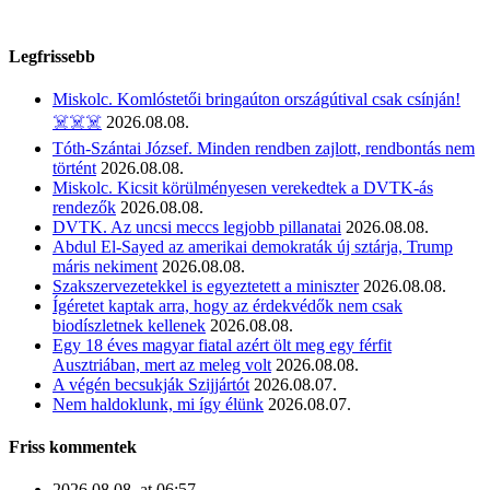
Legfrissebb
Miskolc. Komlóstetői bringaúton országútival csak csínján!
☠️☠️☠️
2026.08.08.
Tóth-Szántai József. Minden rendben zajlott, rendbontás nem
történt
2026.08.08.
Miskolc. Kicsit körülményesen verekedtek a DVTK-ás
rendezők
2026.08.08.
DVTK. Az uncsi meccs legjobb pillanatai
2026.08.08.
Abdul El-Sayed az amerikai demokraták új sztárja, Trump
máris nekiment
2026.08.08.
Szakszervezetekkel is egyeztetett a miniszter
2026.08.08.
Ígéretet kaptak arra, hogy az érdekvédők nem csak
biodíszletnek kellenek
2026.08.08.
Egy 18 éves magyar fiatal azért ölt meg egy férfit
Ausztriában, mert az meleg volt
2026.08.08.
A végén becsukják Szijjártót
2026.08.07.
Nem haldoklunk, mi így élünk
2026.08.07.
Friss kommentek
2026.08.08. at 06:57