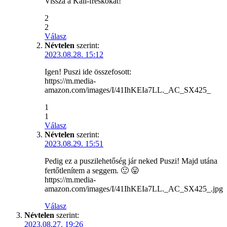
Vissza a Káli-freskókat!
2
2
Válasz
Névtelen
szerint:
2023.08.28. 15:12
Igen! Puszi ide összefosott:
https://m.media-
amazon.com/images/I/41IhKEIa7LL._AC_SX425_
1
1
Válasz
Névtelen
szerint:
2023.08.29. 15:51
Pedig ez a puszilehetőség jár neked Puszi! Majd utána
fertőtlenítem a seggem. 🙂 😛
https://m.media-
amazon.com/images/I/41IhKEIa7LL._AC_SX425_.jpg
Válasz
Névtelen
szerint:
2023.08.27. 19:26