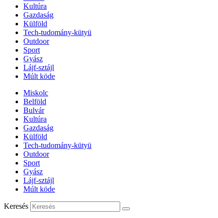
Kultúra
Gazdaság
Külföld
Tech-tudomány-kütyü
Outdoor
Sport
Gyász
Lájf-sztájl
Múlt köde
Miskolc
Belföld
Bulvár
Kultúra
Gazdaság
Külföld
Tech-tudomány-kütyü
Outdoor
Sport
Gyász
Lájf-sztájl
Múlt köde
Keresés