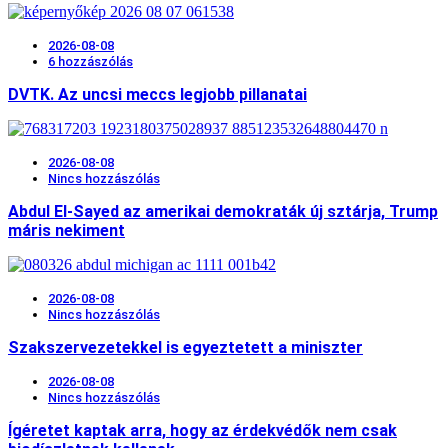
2026-08-08
6 hozzászólás
DVTK. Az uncsi meccs legjobb pillanatai
2026-08-08
Nincs hozzászólás
Abdul El-Sayed az amerikai demokraták új sztárja, Trump
máris nekiment
2026-08-08
Nincs hozzászólás
Szakszervezetekkel is egyeztetett a miniszter
2026-08-08
Nincs hozzászólás
Ígéretet kaptak arra, hogy az érdekvédők nem csak