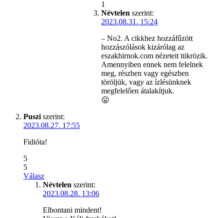
1
Névtelen
szerint:
2023.08.31. 15:24
– No2. A cikkhez hozzáfűzött
hozzászólások kizárólag az
eszakhirnok.com nézeteit tükrözik.
Amennyiben ennek nem felelnek
meg, részben vagy egészben
töröljük, vagy az ízlésünknek
megfelelően átalakítjuk.
😛
Puszi
szerint:
2023.08.27. 17:55
Fidióta!
5
5
Válasz
Névtelen
szerint:
2023.08.28. 13:06
Elbontani mindent!