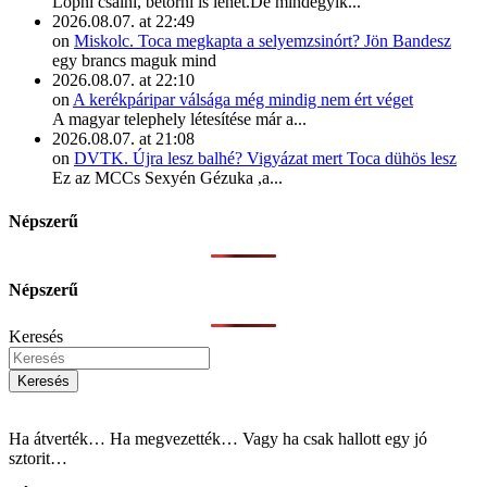
Lopni csalni, betörni is lehet.De mindegyik...
2026.08.07. at 22:49
on
Miskolc. Toca megkapta a selyemzsinórt? Jön Bandesz
egy brancs maguk mind
2026.08.07. at 22:10
on
A kerékpáripar válsága még mindig nem ért véget
A magyar telephely létesítése már a...
2026.08.07. at 21:08
on
DVTK. Újra lesz balhé? Vigyázat mert Toca dühös lesz
Ez az MCCs Sexyén Gézuka ,a...
Népszerű
Népszerű
Keresés
Keresés
Ha átverték… Ha megvezették… Vagy ha csak hallott egy jó
sztorit…