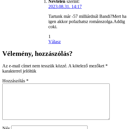
Névtelen
szerint:
2023.08.31. 14:17
Tartunk már -57 milliárdnál Bandi?Mert ha
igen akkor pofazhatsz románszolga.Addig
coki.
1
Válasz
Vélemény, hozzászólás?
Az e-mail címet nem tesszük közzé.
A kötelező mezőket
*
karakterrel jelöltük
Hozzászólás
*
Név