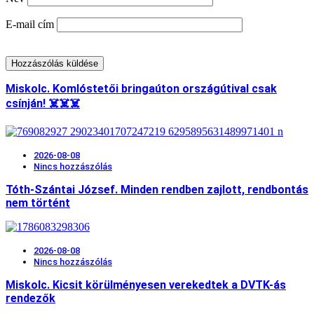
E-mail cím
Miskolc. Komlóstetői bringaúton országútival csak
csínján! ☠️☠️☠️
2026-08-08
Nincs hozzászólás
Tóth-Szántai József. Minden rendben zajlott, rendbontás
nem történt
2026-08-08
Nincs hozzászólás
Miskolc. Kicsit körülményesen verekedtek a DVTK-ás
rendezők