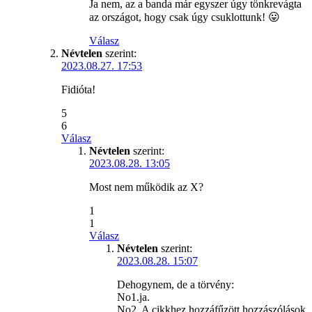
Ja nem, az a banda már egyszer úgy tönkrevágta
az országot, hogy csak úgy csuklottunk! 😛
Válasz
Névtelen
szerint:
2023.08.27. 17:53
Fidióta!
5
6
Válasz
Névtelen
szerint:
2023.08.28. 13:05
Most nem működik az X?
1
1
Válasz
Névtelen
szerint:
2023.08.28. 15:07
Dehogynem, de a törvény:
No1.ja.
No2. A cikkhez hozzáfűzött hozzászólások