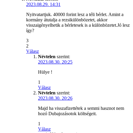
2023.08.29. 14:31
Nyitvatartjuk. 40000 forint lesz a téli bérlet. Amint a
kormány átutalja a rezsikülönbözetet, akkor
visszaigényelhetik a bérletesek is a különbözetet.Jó lesz
így?
3
2
Válasz
Névtelen
szerint:
2023.08.30. 20:25
Hülye !
1
Válasz
Névtelen
szerint:
2023.08.30. 20:26
Majd ha visszafizettétek a semmi hasznot nem
hozó Dubajozásotok költségeit.
1
Válasz