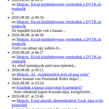
on
Miskolc. Kicsit körülményesen verekedtek a DVTK-ás
rendezők
x
2026.08.08. at 06:56
on
Miskolc. Kicsit körülményesen verekedtek a DVTK-ás
rendezők
De legalább kockás volt a hasam....
2026.08.08. at 06:30
on
Miskolc. Kicsit körülményesen verekedtek a DVTK-ás
rendezők
Azért van abban egy kellem és...
2026.08.08. at 06:27
on
Miskolc. Kicsit körülményesen verekedtek a DVTK-ás
rendezők
Az előző kormányok azért nem építettek...
2026.08.08. at 05:51
on
Miskolc. Az „északhirnököt nem olvassa senki”
Akkor honnan van Pusztainak Rolex órája?...
2026.08.08. at 03:24
on
Kiutálták a kassai cigányokat Szalonnáról?
. Nem véletlenül kapott Kossuth-díjat, kivégzéséért...
2026.08.07. at 23:46
on
Miskolc. Ezzel akarják ellehetetleníteni Tocát -lásd győri
közgyűlés