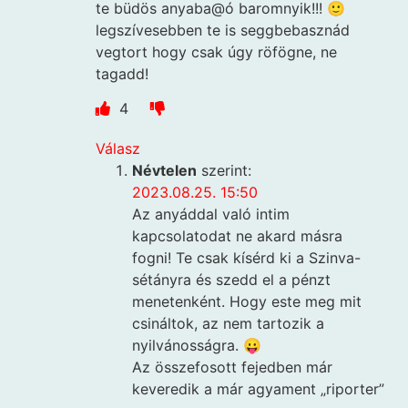
te büdös anyaba@ó baromnyik!!! 🙂
legszívesebben te is seggbebasznád
vegtort hogy csak úgy röfögne, ne
tagadd!
4
Válasz
Névtelen
szerint:
2023.08.25. 15:50
Az anyáddal való intim
kapcsolatodat ne akard másra
fogni! Te csak kísérd ki a Szinva-
sétányra és szedd el a pénzt
menetenként. Hogy este meg mit
csináltok, az nem tartozik a
nyilvánosságra. 😛
Az összefosott fejedben már
keveredik a már agyament „riporter”