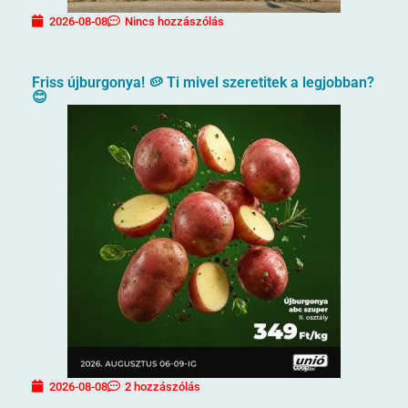
2026-08-08
Nincs hozzászólás
Friss újburgonya! 🥔 Ti mivel szeretitek a legjobban?
😊
2026-08-08
2 hozzászólás