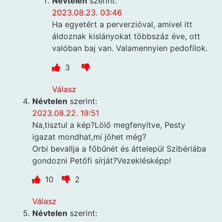
Névtelen
szerint:
2023.08.23. 03:46
Ha egyetért a perverzióval, amivel itt
áldoznak kislányokat többszáz éve, ott
valóban baj van. Valamennyien pedofilok.
3
Válasz
Névtelen
szerint:
2023.08.22. 19:51
Na,tisztul a kép?Lölő megfenyítve, Pesty
igazat mondhat,mi jöhet még?
Orbi bevallja a főbűnét és áttelepül Szibériába
gondozni Petőfi sírját?Vezeklésképp!
10
2
Válasz
Névtelen
szerint: