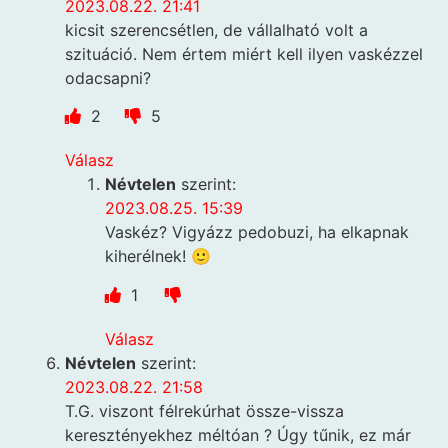
2023.08.22. 21:41
kicsit szerencsétlen, de vállalható volt a
szituáció. Nem értem miért kell ilyen vaskézzel
odacsapni?
2
5
Válasz
Névtelen
szerint:
2023.08.25. 15:39
Vaskéz? Vigyázz pedobuzi, ha elkapnak
kiherélnek! 🙂
1
Válasz
Névtelen
szerint:
2023.08.22. 21:58
T.G. viszont félrekúrhat össze-vissza
keresztényekhez méltóan ? Úgy tűnik, ez már