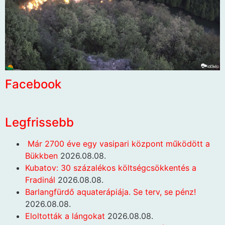
Facebook
Legfrissebb
Már 2700 éve egy vasipari központ működött a
Bükkben
2026.08.08.
Kubatov: 30 százalékos költségcsökkentés a
Fradinál
2026.08.08.
Barlangfürdő aquaterápiája. Se terv, se pénz!
2026.08.08.
Eloltották a lángokat
2026.08.08.