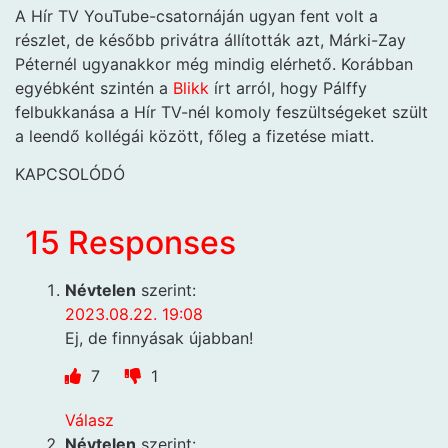
A Hír TV YouTube-csatornáján ugyan fent volt a
részlet, de később privátra állították azt, Márki-Zay
Péternél ugyanakkor még mindig elérhető. Korábban
egyébként szintén a
Blikk
írt arról, hogy Pálffy
felbukkanása a Hír TV-nél komoly feszültségeket szült
a leendő kollégái között, főleg a fizetése miatt.
KAPCSOLÓDÓ
15 Responses
Névtelen
szerint:
2023.08.22. 19:08
Ej, de finnyásak újabban!
7
1
Válasz
Névtelen
szerint: