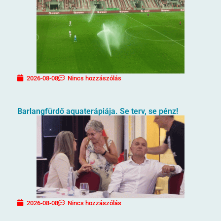
2026-08-08
Nincs hozzászólás
Barlangfürdő aquaterápiája. Se terv, se pénz!
2026-08-08
Nincs hozzászólás