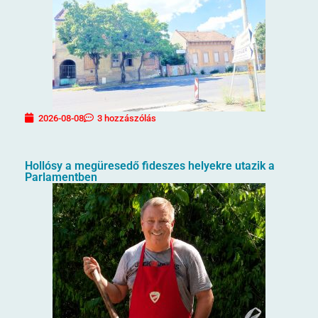
2026-08-08
3 hozzászólás
Hollósy a megüresedő fideszes helyekre utazik a
Parlamentben