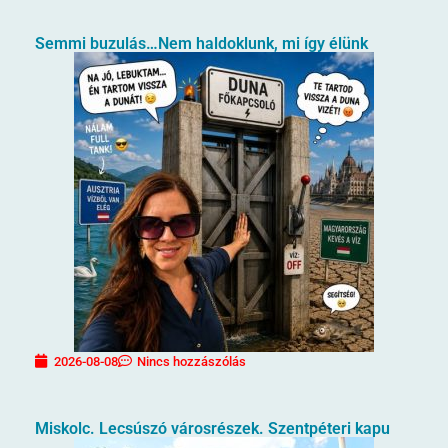
Semmi buzulás…Nem haldoklunk, mi így élünk
2026-08-08
Nincs hozzászólás
Miskolc. Lecsúszó városrészek. Szentpéteri kapu