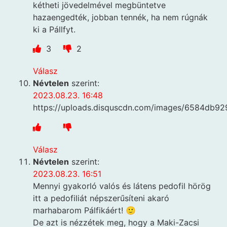
kétheti jövedelmével megbüntetve
hazaengedték, jobban tennék, ha nem rúgnák
ki a Pállfyt.
3
2
Válasz
Névtelen
szerint:
2023.08.23. 16:48
https://uploads.disquscdn.com/images/6584db9
Válasz
Névtelen
szerint:
2023.08.23. 16:51
Mennyi gyakorló valós és látens pedofil hörög
itt a pedofiliát népszerűsíteni akaró
marhabarom Pálfikáért! 🙂
De azt is nézzétek meg, hogy a Maki-Zacsi