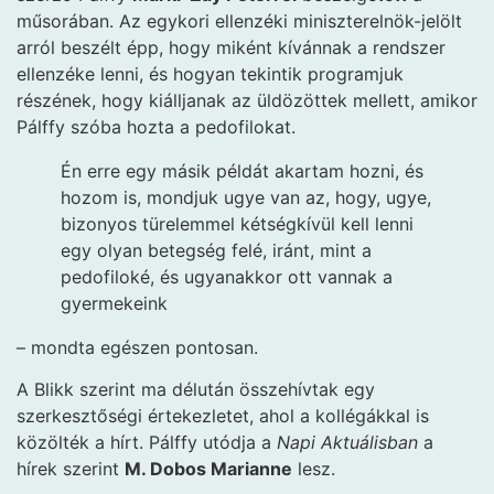
műsorában. Az egykori ellenzéki miniszterelnök-jelölt
arról beszélt épp, hogy miként kívánnak a rendszer
ellenzéke lenni, és hogyan tekintik programjuk
részének, hogy kiálljanak az üldözöttek mellett, amikor
Pálffy szóba hozta a pedofilokat.
Én erre egy másik példát akartam hozni, és
hozom is, mondjuk ugye van az, hogy, ugye,
bizonyos türelemmel kétségkívül kell lenni
egy olyan betegség felé, iránt, mint a
pedofiloké, és ugyanakkor ott vannak a
gyermekeink
– mondta egészen pontosan.
A Blikk szerint ma délután összehívtak egy
szerkesztőségi értekezletet, ahol a kollégákkal is
közölték a hírt. Pálffy utódja a
Napi Aktuálisban
a
hírek szerint
M. Dobos Marianne
lesz.