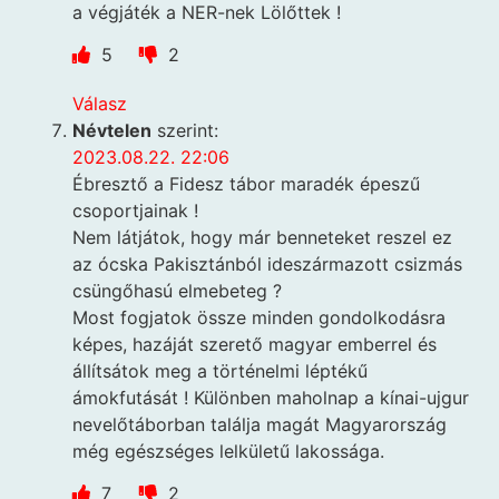
a végjáték a NER-nek Lölőttek !
5
2
Válasz
Névtelen
szerint:
2023.08.22. 22:06
Ébresztő a Fidesz tábor maradék épeszű
csoportjainak !
Nem látjátok, hogy már benneteket reszel ez
az ócska Pakisztánból ideszármazott csizmás
csüngőhasú elmebeteg ?
Most fogjatok össze minden gondolkodásra
képes, hazáját szerető magyar emberrel és
állítsátok meg a történelmi léptékű
ámokfutását ! Különben maholnap a kínai-ujgur
nevelőtáborban találja magát Magyarország
még egészséges lelkületű lakossága.
7
2