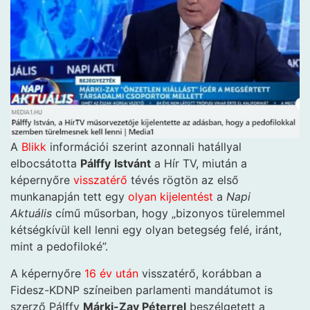
A
Blikk
információi szerint azonnali hatállyal
elbocsátotta
Pálffy
Istvánt
a Hír TV, miután a
képernyőre
visszatérő
tévés rögtön az első
munkanapján tett egy
olyan kijelentést
a
Napi
Aktuális
című műsorban, hogy „bizonyos türelemmel
kétségkívül kell lenni egy olyan betegség felé, iránt,
mint a pedofiloké”.
A képernyőre
16 év után
visszatérő, korábban a
Fidesz-KDNP színeiben parlamenti mandátumot is
szerző Pálffy
Márki-Zay Péterrel
beszélgetett a