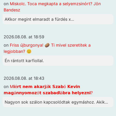
on
Miskolc. Toca megkapta a selyemzsinórt? Jön
Bandesz
AKkor megint elmaradt a fürdés x...
2026.08.08. at 18:59
on
Friss újburgonya! 🥔 Ti mivel szeretitek a
legjobban? 😊
Én rántott karfiollal.
2026.08.08. at 18:43
on
M𝗶é𝗿𝘁 𝗻𝗲𝗺 𝗮𝗸𝗮𝗿𝗷á𝗸 𝗦𝘇𝗮𝗯ó 𝗞𝗲𝘃𝗶𝗻
𝗺𝗮𝗴á𝗻𝗻𝘆𝗼𝗺𝗼𝘇ó𝘁 𝘀𝘇𝗮𝗯𝗮𝗱𝗹á𝗯𝗿𝗮 𝗵𝗲𝗹𝘆𝗲𝘇𝗻𝗶?
Nagyon sok szálon kapcsolódtak egymáshoz. Akik...