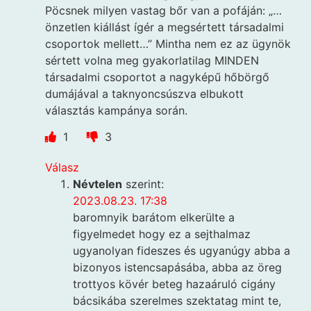
Pöcsnek milyen vastag bőr van a pofáján: „…
önzetlen kiállást ígér a megsértett társadalmi
csoportok mellett…” Mintha nem ez az ügynök
sértett volna meg gyakorlatilag MINDEN
társadalmi csoportot a nagyképű hőbörgő
dumájával a taknyoncsúszva elbukott
választás kampánya során.
1
3
Válasz
Névtelen
szerint:
2023.08.23. 17:38
baromnyik barátom elkerülte a
figyelmedet hogy ez a sejthalmaz
ugyanolyan fideszes és ugyanúgy abba a
bizonyos istencsapásába, abba az öreg
trottyos kövér beteg hazaáruló cigány
bácsikába szerelmes szektatag mint te,