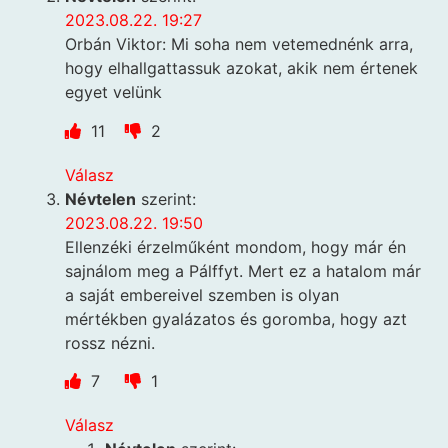
2023.08.22. 19:27
Orbán Viktor: Mi soha nem vetemednénk arra,
hogy elhallgattassuk azokat, akik nem értenek
egyet velünk
11
2
Válasz
Névtelen
szerint:
2023.08.22. 19:50
Ellenzéki érzelműként mondom, hogy már én
sajnálom meg a Pálffyt. Mert ez a hatalom már
a saját embereivel szemben is olyan
mértékben gyalázatos és goromba, hogy azt
rossz nézni.
7
1
Válasz