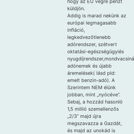
hogy az EU végre pénzt
küldjön.
Addig is marad nekünk az
európai legmagasabb
infláció,
legkedvezőtlenebb
adórendszer, szétvert
oktatási-egészségügyiés
nyugdíjrendszer,mondvacsiná
adónemek és újabb
áremelések( lásd pld:
emelt benzin-adó). A
Szerintem NEM élünk
jobban, mint „nyócéve”.
Sebaj, a hozzád hasonló
1,5 millió szemellenzős
„2/3” majd újra
megszavazza a Gazdát,
és majd az unokád is