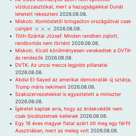
vízduzzasztókat, mert a hazugságaikkal Dunát
lehetett rekeszteni
2026.08.08.
Miskolc. Komlóstetői bringaúton országútival csak
csínján! ☠️☠️☠️
2026.08.08.
Tóth-Szántai József. Minden rendben zajlott,
rendbontás nem történt
2026.08.08.
Miskolc. Kicsit körülményesen verekedtek a DVTK-
ás rendezők
2026.08.08.
DVTK. Az uncsi meccs legjobb pillanatai
2026.08.08.
Abdul El-Sayed az amerikai demokraták új sztárja,
Trump máris nekiment
2026.08.08.
Szakszervezetekkel is egyeztetett a miniszter
2026.08.08.
Ígéretet kaptak arra, hogy az érdekvédők nem
csak biodíszletnek kellenek
2026.08.08.
Egy 18 éves magyar fiatal azért ölt meg egy férfit
Ausztriában, mert az meleg volt
2026.08.08.