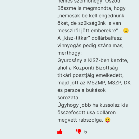
nemes szemlőhegyi Öszödi
Böszme is megmondta, hogy
„nemcsak be kell engednünk
őket, de szükségünk is van
messziről jött emberekre”… 🙂
A „kisz-titkár” dollárbalfasz
vinnyogás pedig szánalmas,
merthogy:
Gyurcsány a KISZ-ben kezdte,
ahol a Központi Bizottság
titkári posztjáig emelkedett,
majd jött az MSZMP, MSZP, DK
és persze a bukások
sorozata…
Úgyhogy jobb ha kussolsz kis
összefosott usa dolláron
megvett rabszolga. 😛
5