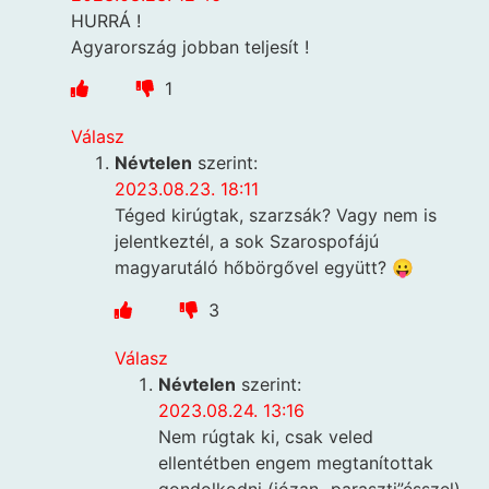
HURRÁ !
Agyarország jobban teljesít !
1
Válasz
Névtelen
szerint:
2023.08.23. 18:11
Téged kirúgtak, szarzsák? Vagy nem is
jelentkeztél, a sok Szarospofájú
magyarutáló hőbörgővel együtt? 😛
3
Válasz
Névtelen
szerint:
2023.08.24. 13:16
Nem rúgtak ki, csak veled
ellentétben engem megtanítottak
gondolkodni (józan „paraszti”ésszel)