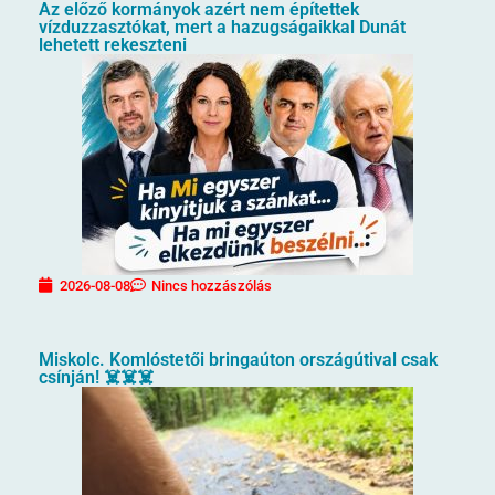
Az előző kormányok azért nem építettek
vízduzzasztókat, mert a hazugságaikkal Dunát
lehetett rekeszteni
2026-08-08
Nincs hozzászólás
Miskolc. Komlóstetői bringaúton országútival csak
csínján! ☠️☠️☠️