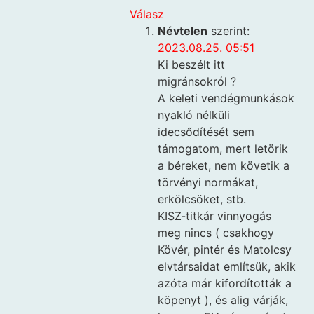
Válasz
Névtelen
szerint:
2023.08.25. 05:51
Ki beszélt itt
migránsokról ?
A keleti vendégmunkások
nyakló nélküli
idecsődítését sem
támogatom, mert letörik
a béreket, nem követik a
törvényi normákat,
erkölcsöket, stb.
KISZ-titkár vinnyogás
meg nincs ( csakhogy
Kövér, pintér és Matolcsy
elvtársaidat említsük, akik
azóta már kifordították a
köpenyt ), és alig várják,