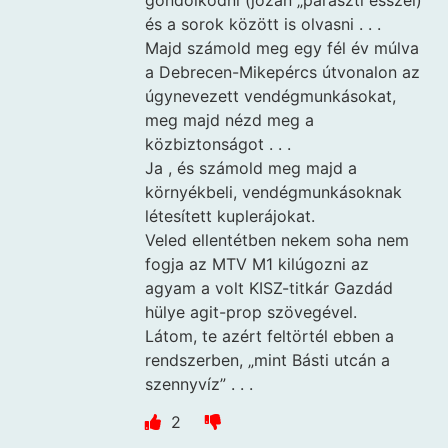
és a sorok között is olvasni . . .
Majd számold meg egy fél év múlva
a Debrecen-Mikepércs útvonalon az
úgynevezett vendégmunkásokat,
meg majd nézd meg a
közbiztonságot . . .
Ja , és számold meg majd a
környékbeli, vendégmunkásoknak
létesített kuplerájokat.
Veled ellentétben nekem soha nem
fogja az MTV M1 kilúgozni az
agyam a volt KISZ-titkár Gazdád
hülye agit-prop szövegével.
Látom, te azért feltörtél ebben a
rendszerben, „mint Básti utcán a
szennyvíz” . . .
2