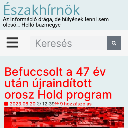
Északhírnök
Az információ drága, de hülyének lenni sem
olcsó… Helló bazmegye
Befuccsolt a 47 év
után újraindított
orosz Hold program
2023.08.20.
12:39
9 hozzászólás