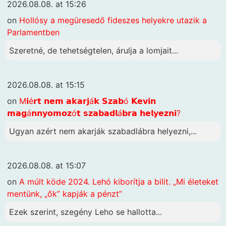
2026.08.08. at 15:26
on
Hollósy a megüresedő fideszes helyekre utazik a
Parlamentben
Szeretné, de tehetségtelen, árulja a lomjait...
2026.08.08. at 15:15
on
M𝗶é𝗿𝘁 𝗻𝗲𝗺 𝗮𝗸𝗮𝗿𝗷á𝗸 𝗦𝘇𝗮𝗯ó 𝗞𝗲𝘃𝗶𝗻
𝗺𝗮𝗴á𝗻𝗻𝘆𝗼𝗺𝗼𝘇ó𝘁 𝘀𝘇𝗮𝗯𝗮𝗱𝗹á𝗯𝗿𝗮 𝗵𝗲𝗹𝘆𝗲𝘇𝗻𝗶?
Ugyan azért nem akarják szabadlábra helyezni,...
2026.08.08. at 15:07
on
A múlt köde 2024. Lehó kiborítja a bilit. „Mi életeket
mentünk, „ők” kapják a pénzt”
Ezek szerint, szegény Leho se hallotta...