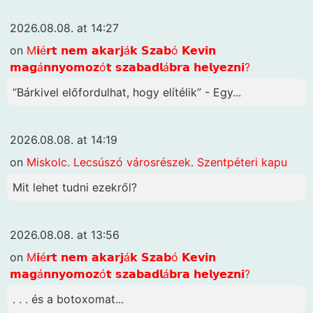
2026.08.08. at 14:27
on
M𝗶é𝗿𝘁 𝗻𝗲𝗺 𝗮𝗸𝗮𝗿𝗷á𝗸 𝗦𝘇𝗮𝗯ó 𝗞𝗲𝘃𝗶𝗻
𝗺𝗮𝗴á𝗻𝗻𝘆𝗼𝗺𝗼𝘇ó𝘁 𝘀𝘇𝗮𝗯𝗮𝗱𝗹á𝗯𝗿𝗮 𝗵𝗲𝗹𝘆𝗲𝘇𝗻𝗶?
“Bárkivel előfordulhat, hogy elítélik” - Egy...
2026.08.08. at 14:19
on
Miskolc. Lecsúszó városrészek. Szentpéteri kapu
Mit lehet tudni ezekről?
2026.08.08. at 13:56
on
M𝗶é𝗿𝘁 𝗻𝗲𝗺 𝗮𝗸𝗮𝗿𝗷á𝗸 𝗦𝘇𝗮𝗯ó 𝗞𝗲𝘃𝗶𝗻
𝗺𝗮𝗴á𝗻𝗻𝘆𝗼𝗺𝗼𝘇ó𝘁 𝘀𝘇𝗮𝗯𝗮𝗱𝗹á𝗯𝗿𝗮 𝗵𝗲𝗹𝘆𝗲𝘇𝗻𝗶?
. . . és a botoxomat...