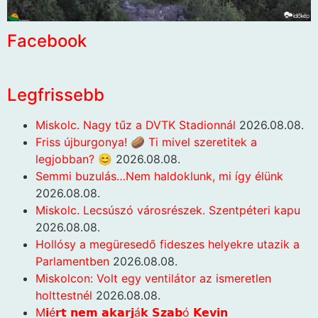
Facebook
Legfrissebb
Miskolc. Nagy tűz a DVTK Stadionnál
2026.08.08.
Friss újburgonya! 🥔 Ti mivel szeretitek a
legjobban? 😊
2026.08.08.
Semmi buzulás…Nem haldoklunk, mi így élünk
2026.08.08.
Miskolc. Lecsúszó városrészek. Szentpéteri kapu
2026.08.08.
Hollósy a megüresedő fideszes helyekre utazik a
Parlamentben
2026.08.08.
Miskolcon: Volt egy ventilátor az ismeretlen
holttestnél
2026.08.08.
M𝗶é𝗿𝘁 𝗻𝗲𝗺 𝗮𝗸𝗮𝗿𝗷á𝗸 𝗦𝘇𝗮𝗯ó 𝗞𝗲𝘃𝗶𝗻