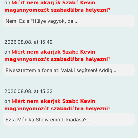
on
M𝗶é𝗿𝘁 𝗻𝗲𝗺 𝗮𝗸𝗮𝗿𝗷á𝗸 𝗦𝘇𝗮𝗯ó 𝗞𝗲𝘃𝗶𝗻
𝗺𝗮𝗴á𝗻𝗻𝘆𝗼𝗺𝗼𝘇ó𝘁 𝘀𝘇𝗮𝗯𝗮𝗱𝗹á𝗯𝗿𝗮 𝗵𝗲𝗹𝘆𝗲𝘇𝗻𝗶?
Nem. Ez a "Hülye vagyok, de...
2026.08.08. at 15:49
on
M𝗶é𝗿𝘁 𝗻𝗲𝗺 𝗮𝗸𝗮𝗿𝗷á𝗸 𝗦𝘇𝗮𝗯ó 𝗞𝗲𝘃𝗶𝗻
𝗺𝗮𝗴á𝗻𝗻𝘆𝗼𝗺𝗼𝘇ó𝘁 𝘀𝘇𝗮𝗯𝗮𝗱𝗹á𝗯𝗿𝗮 𝗵𝗲𝗹𝘆𝗲𝘇𝗻𝗶?
Elvesztettem a fonalat. Valaki segítsen! Addig...
2026.08.08. at 15:32
on
M𝗶é𝗿𝘁 𝗻𝗲𝗺 𝗮𝗸𝗮𝗿𝗷á𝗸 𝗦𝘇𝗮𝗯ó 𝗞𝗲𝘃𝗶𝗻
𝗺𝗮𝗴á𝗻𝗻𝘆𝗼𝗺𝗼𝘇ó𝘁 𝘀𝘇𝗮𝗯𝗮𝗱𝗹á𝗯𝗿𝗮 𝗵𝗲𝗹𝘆𝗲𝘇𝗻𝗶?
Ez a Mónika Show emődi kiadása?...