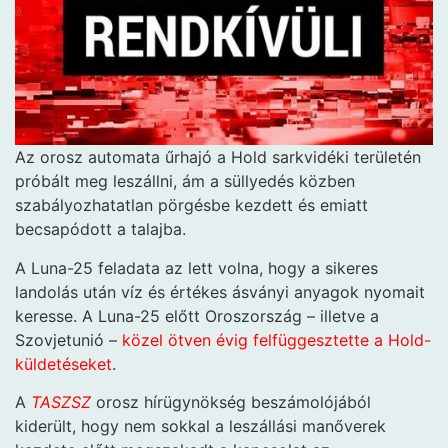
Az orosz automata űrhajó a Hold sarkvidéki területén
próbált meg leszállni, ám a süllyedés közben
szabályozhatatlan pörgésbe kezdett és emiatt
becsapódott a talajba.
A Luna-25 feladata az lett volna, hogy a sikeres
landolás után víz és értékes ásványi anyagok nyomait
keresse. A Luna-25 előtt Oroszország – illetve a
Szovjetunió –
közel ötven évig felfüggesztette a Hold-
küldetéseket
.
A
TASZSZ
orosz hírügynökség beszámolójából
kiderült, hogy nem sokkal a leszállási manőverek