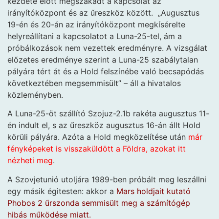
kezdete előtt megszakadt a kapcsolat az
irányítóközpont és az űreszköz között. „Augusztus
19-én és 20-án az irányítóközpont megkísérelte
helyreállítani a kapcsolatot a Luna-25-tel, ám a
próbálkozások nem vezettek eredményre. A vizsgálat
előzetes eredménye szerint a Luna-25 szabálytalan
pályára tért át és a Hold felszínébe való becsapódás
következtében megsemmisült” – áll a hivatalos
közleményben.
A Luna-25-öt szállító Szojuz-2.1b rakéta augusztus 11-
én indult el, s az űreszköz augusztus 16-án állt Hold
körüli pályára. Azóta a Hold megközelítése után
már
fényképeket is visszaküldött a Földra, azokat itt
nézheti meg
.
A Szovjetunió utoljára 1989-ben próbált meg leszállni
egy másik égitesten: akkor a
Mars holdjait kutató
Phobos 2 űrszonda semmisült meg a számítógép
hibás működése miatt.