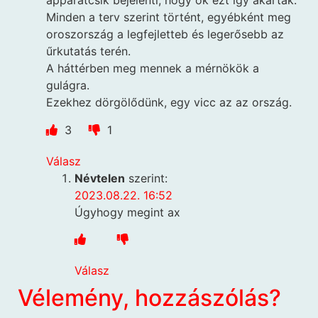
apparatcsik bejelenti, hogy ők ezt így akarták.
Minden a terv szerint történt, egyébként meg
oroszország a legfejletteb és legerősebb az
űrkutatás terén.
A háttérben meg mennek a mérnökök a
gulágra.
Ezekhez dörgölődünk, egy vicc az az ország.
3
1
Válasz
Névtelen
szerint:
2023.08.22. 16:52
Úgyhogy megint ax
Válasz
Vélemény, hozzászólás?