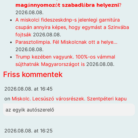
𝗺𝗮𝗴á𝗻𝗻𝘆𝗼𝗺𝗼𝘇ó𝘁 𝘀𝘇𝗮𝗯𝗮𝗱𝗹á𝗯𝗿𝗮 𝗵𝗲𝗹𝘆𝗲𝘇𝗻𝗶?
2026.08.08.
A miskolci fideszeskdnp-s jelenlegi garnitúra
csupán annyira képes, hogy egymást a Szinvába
fojtsák
2026.08.08.
Parasztolimpia. Fél Miskolcnak ott a helye…
2026.08.08.
Trump kezében vagyunk. 100%-os vámmal
sújthatnák Magyarországot is
2026.08.08.
Friss kommentek
2026.08.08. at 16:45
on
Miskolc. Lecsúszó városrészek. Szentpéteri kapu
az egyik autószerelő
2026.08.08. at 16:25