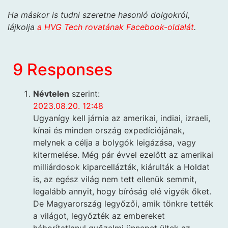
Ha máskor is tudni szeretne hasonló dolgokról,
lájkolja
a HVG Tech rovatának Facebook-oldalát
.
9 Responses
Névtelen
szerint:
2023.08.20. 12:48
Ugyanígy kell járnia az amerikai, indiai, izraeli,
kínai és minden ország expedíciójának,
melynek a célja a bolygók leigázása, vagy
kitermelése. Még pár évvel ezelőtt az amerikai
milliárdosok kiparcellázták, kiárulták a Holdat
is, az egész világ nem tett ellenük semmit,
legalább annyit, hogy bíróság elé vigyék őket.
De Magyarország legyőzői, amik tönkre tették
a világot, legyőzték az embereket
háborítatlanul győzelmi ünnepet ültek az