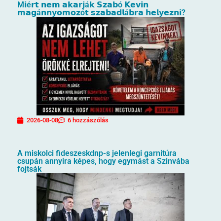
M𝗶é𝗿𝘁 𝗻𝗲𝗺 𝗮𝗸𝗮𝗿𝗷á𝗸 𝗦𝘇𝗮𝗯ó 𝗞𝗲𝘃𝗶𝗻
𝗺𝗮𝗴á𝗻𝗻𝘆𝗼𝗺𝗼𝘇ó𝘁 𝘀𝘇𝗮𝗯𝗮𝗱𝗹á𝗯𝗿𝗮 𝗵𝗲𝗹𝘆𝗲𝘇𝗻𝗶?
2026-08-08
6 hozzászólás
A miskolci fideszeskdnp-s jelenlegi garnitúra
csupán annyira képes, hogy egymást a Szinvába
fojtsák