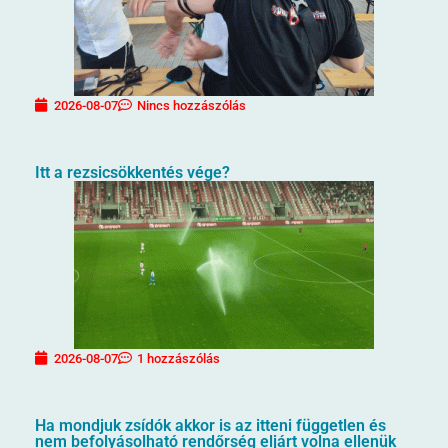
2026-08-07
Nincs hozzászólás
Itt a rezsicsökkentés vége?
2026-08-07
1 hozzászólás
Ha mondjuk zsídók akkor is az itteni független és
nem befolyásolható rendőrség eljárt volna ellenük