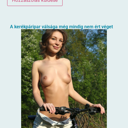
A kerékpáripar válsága még mindig nem ért véget