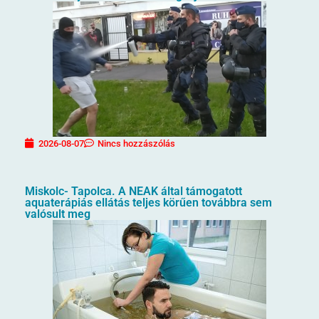
2026-08-07
Nincs hozzászólás
Miskolc- Tapolca. A NEAK által támogatott
aquaterápiás ellátás teljes körűen továbbra sem
valósult meg