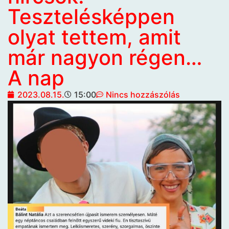
Tesztelésképpen
olyat tettem, amit
már nagyon régen…
A nap
2023.08.15.
15:00
Nincs hozzászólás