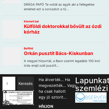
Lapunka
Ha átverték… Ha
Keresés
megvezették… Vagy
szemlézi
ha csak hallott
egy jó sztorit…
HÍVJON