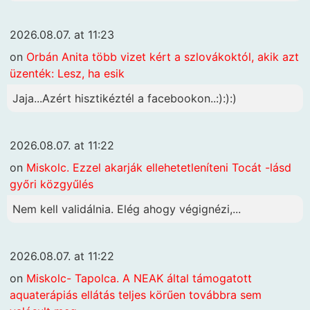
2026.08.07. at 11:23
on
Orbán Anita több vizet kért a szlovákoktól, akik azt
üzenték: Lesz, ha esik
Jaja...Azért hisztikéztél a facebookon..:):):)
2026.08.07. at 11:22
on
Miskolc. Ezzel akarják ellehetetleníteni Tocát -lásd
győri közgyűlés
Nem kell validálnia. Elég ahogy végignézi,...
2026.08.07. at 11:22
on
Miskolc- Tapolca. A NEAK által támogatott
aquaterápiás ellátás teljes körűen továbbra sem