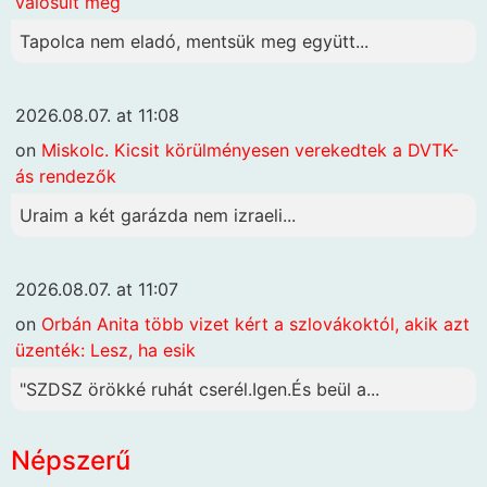
valósult meg
Tapolca nem eladó, mentsük meg együtt...
2026.08.07. at 11:08
on
Miskolc. Kicsit körülményesen verekedtek a DVTK-
ás rendezők
Uraim a két garázda nem izraeli...
2026.08.07. at 11:07
on
Orbán Anita több vizet kért a szlovákoktól, akik azt
üzenték: Lesz, ha esik
"SZDSZ örökké ruhát cserél.Igen.És beül a...
Népszerű