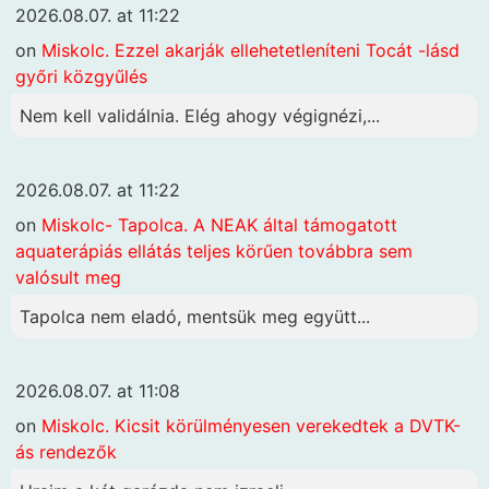
2026.08.07. at 11:22
on
Miskolc. Ezzel akarják ellehetetleníteni Tocát -lásd
győri közgyűlés
Nem kell validálnia. Elég ahogy végignézi,...
2026.08.07. at 11:22
on
Miskolc- Tapolca. A NEAK által támogatott
aquaterápiás ellátás teljes körűen továbbra sem
valósult meg
Tapolca nem eladó, mentsük meg együtt...
2026.08.07. at 11:08
on
Miskolc. Kicsit körülményesen verekedtek a DVTK-
ás rendezők