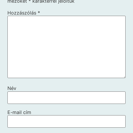
mezőket
*
karakterrel jelöltük
Hozzászólás
*
Név
E-mail cím