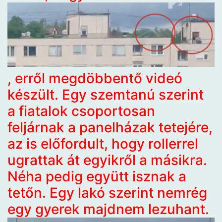
, erről megdöbbentő videó
készült. Egy szemtanú szerint
a fiatalok csoportosan
feljárnak a panelházak tetejére,
az is előfordult, hogy rollerrel
ugrattak át egyikről a másikra.
Néha pedig együtt isznak a
tetőn. Egy lakó szerint nemrég
egy gyerek majdnem lezuhant.