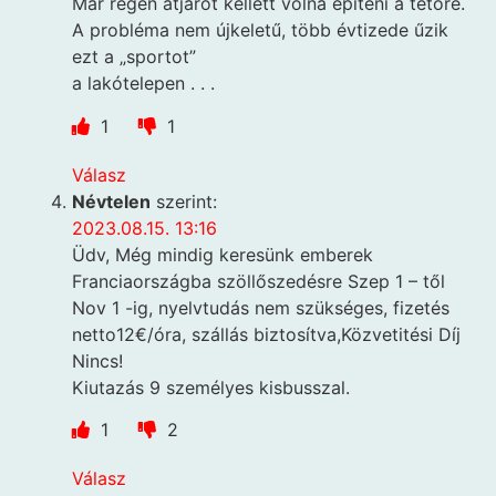
Már régen átjárót kellett volna építeni a tetőre.
A probléma nem újkeletű, több évtizede űzik
ezt a „sportot”
a lakótelepen . . .
1
1
Válasz
Névtelen
szerint:
2023.08.15. 13:16
Üdv, Még mindig keresünk emberek
Franciaországba szöllőszedésre Szep 1 – től
Nov 1 -ig, nyelvtudás nem szükséges, fizetés
netto12€/óra, szállás biztosítva,Közvetitési Díj
Nincs!
Kiutazás 9 személyes kisbusszal.
1
2
Válasz