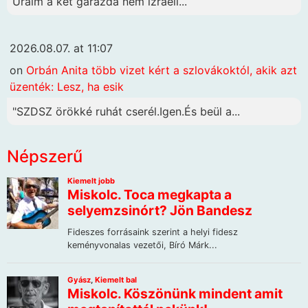
Uraim a két garázda nem izraeli...
2026.08.07. at 11:07
on
Orbán Anita több vizet kért a szlovákoktól, akik azt
üzenték: Lesz, ha esik
"SZDSZ örökké ruhát cserél.Igen.És beül a...
Népszerű