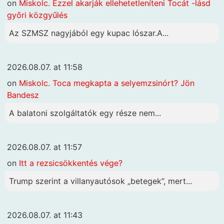
on
Miskolc. Ezzel akarják ellehetetleníteni Tocát -lásd
győri közgyűlés
Az SZMSZ nagyjából egy kupac lószar.A...
2026.08.07. at 11:58
on
Miskolc. Toca megkapta a selyemzsinórt? Jön
Bandesz
A balatoni szolgáltatók egy része nem...
2026.08.07. at 11:57
on
Itt a rezsicsökkentés vége?
Trump szerint a villanyautósok „betegek”, mert...
2026.08.07. at 11:43