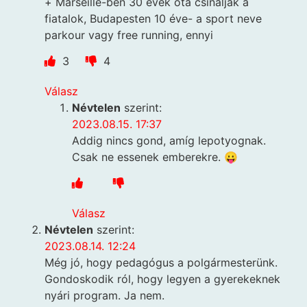
+ Marseille-ben 30 évek óta csinálják a
fiatalok, Budapesten 10 éve- a sport neve
parkour vagy free running, ennyi
3
4
Válasz
Névtelen
szerint:
2023.08.15. 17:37
Addig nincs gond, amíg lepotyognak.
Csak ne essenek emberekre. 😛
Válasz
Névtelen
szerint:
2023.08.14. 12:24
Még jó, hogy pedagógus a polgármesterünk.
Gondoskodik ról, hogy legyen a gyerekeknek
nyári program. Ja nem.