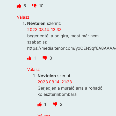
5
10
Válasz
Névtelen
szerint:
2023.08.14. 13:33
begerjedtél a polgira, most már nem
szabadlsz
https://media.tenor.com/yxCENSqf6A8AAAAd/
1
3
Válasz
Névtelen
szerint:
2023.08.14. 21:28
Gerjedjen a muraló arra a rohadó
koleszterinbombára
1
3
Válasz