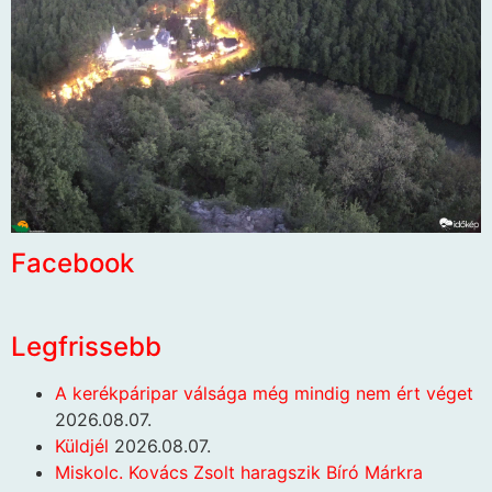
Facebook
Legfrissebb
A kerékpáripar válsága még mindig nem ért véget
2026.08.07.
Küldjél
2026.08.07.
Miskolc. Kovács Zsolt haragszik Bíró Márkra