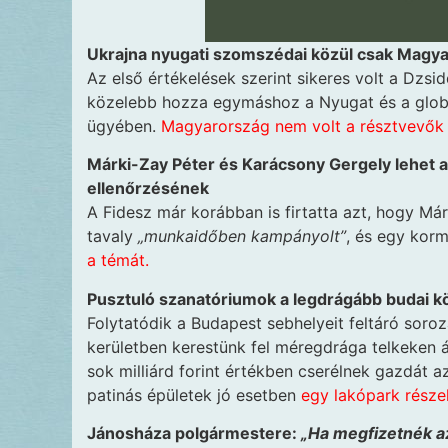
Ukrajna nyugati szomszédai közül csak Magya
Az első értékelések szerint sikeres volt a Dzs
közelebb hozza egymáshoz a Nyugat és a globál
ügyében.
Magyarország nem volt a résztvevők 
Márki-Zay Péter és Karácsony Gergely lehet a
ellenőrzésének
A Fidesz már korábban is firtatta azt, hogy Má
tavaly
„munkaidőben kampányolt”
, és egy kor
a témát.
Pusztuló szanatóriumok a legdrágább budai 
Folytatódik a Budapest sebhelyeit feltáró soroz
kerületben kerestünk fel méregdrága telkeken á
sok milliárd forint értékben cserélnek gazdát az
patinás épületek jó esetben
egy lakópark részek
Jánosháza polgármestere:
„Ha megfizetnék a