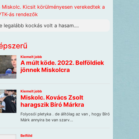
n
Miskolc. Kicsit körülményesen verekedtek a
TK-ás rendezők
e legalább kockás volt a hasam....
épszerű