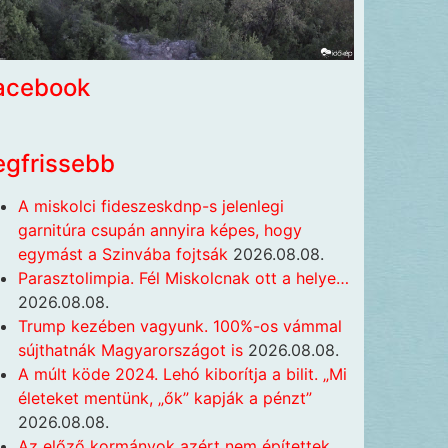
acebook
egfrissebb
A miskolci fideszeskdnp-s jelenlegi
garnitúra csupán annyira képes, hogy
egymást a Szinvába fojtsák
2026.08.08.
Parasztolimpia. Fél Miskolcnak ott a helye…
2026.08.08.
Trump kezében vagyunk. 100%-os vámmal
sújthatnák Magyarországot is
2026.08.08.
A múlt köde 2024. Lehó kiborítja a bilit. „Mi
életeket mentünk, „ők” kapják a pénzt”
2026.08.08.
Az előző kormányok azért nem építettek