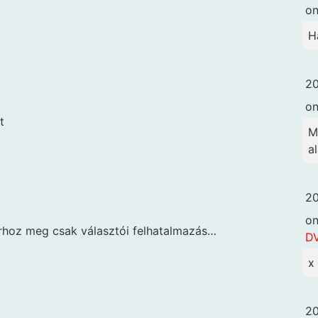
o
H
20
o
t
M
a
20
o
arhoz meg csak választói felhatalmazás…
DV
x
20