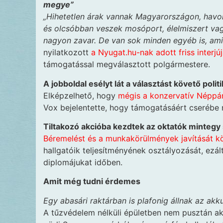
megye”
„Hihetetlen árak vannak Magyarországon, havont
és olcsóbban veszek mosóport, élelmiszert va
nagyon zavar. De van sok minden egyéb is, amit
nyilatkozott
a Nyugat.hu-nak adott friss interj
támogatással megválasztott polgármestere.
A jobboldal esélyt lát a választást követő pol
Elképzelhető, hogy
mégis a konzervatív Néppár
Vox bejelentette, hogy támogatásáért cserébe 
Tiltakozó akcióba kezdtek az oktatók minteg
Béremelést és a munkakörülmények javítását kö
hallgatóik teljesítményének osztályozását, ezá
diplomájukat időben.
Amit még tudni érdemes
Egy abasári raktárban is plafonig állnak az akk
A tűzvédelem nélküli épületben nem pusztán ak