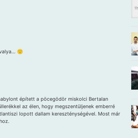
avalya… 🙂
Babylont épített a pöcegödör miskolci Bertalan
üllerékkel az élen, hogy megszentüljenek emberré
lantiszi lopott dallam kereszténységével. Most már
hoz.