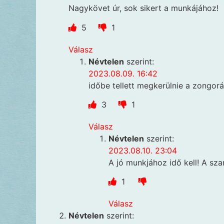
Nagykövet úr, sok sikert a munkájához!
5
1
Válasz
Névtelen
szerint:
2023.08.09. 16:42
időbe tellett megkerülnie a zongorá
3
1
Válasz
Névtelen
szerint:
2023.08.10. 23:04
A jó munkjához idő kell! A sz
1
Válasz
Névtelen
szerint: