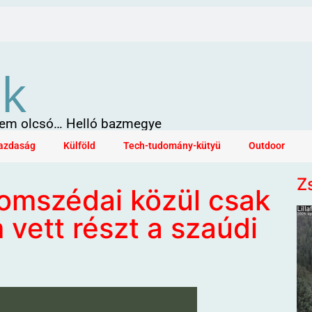
ök
 sem olcsó… Helló bazmegye
azdaság
Külföld
Tech-tudomány-kütyü
Outdoor
Z
zomszédai közül csak
vett részt a szaúdi