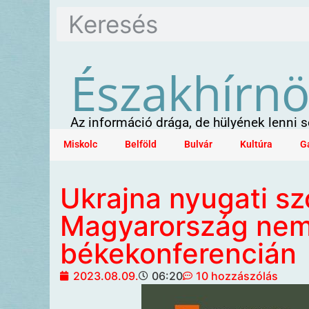
Északhírn
Az információ drága, de hülyének lenni
Miskolc
Belföld
Bulvár
Kultúra
G
Ukrajna nyugati s
Magyarország nem 
békekonferencián
2023.08.09.
06:20
10 hozzászólás