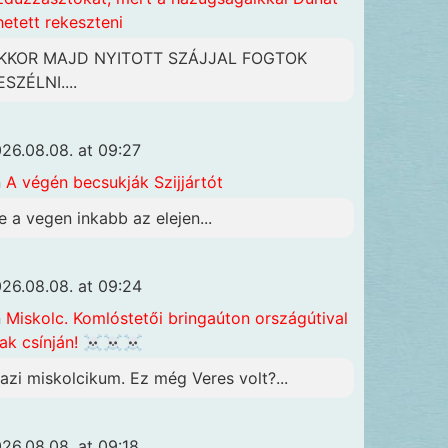
hetett rekeszteni
KKOR MAJD NYITOTT SZÁJJAL FOGTOK
ESZÉLNI....
26.08.08. at 09:27
n
A végén becsukják Szijjártót
e a vegen inkabb az elejen...
26.08.08. at 09:24
n
Miskolc. Komlóstetői bringaúton országútival
ak csínján! ☠️☠️☠️
gazi miskolcikum. Ez még Veres volt?...
26.08.08. at 09:18