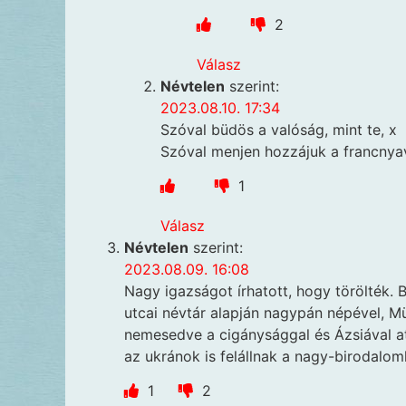
2
Válasz
Névtelen
szerint:
2023.08.10. 17:34
Szóval büdös a valóság, mint te, x
Szóval menjen hozzájuk a francny
1
Válasz
Névtelen
szerint:
2023.08.09. 16:08
Nagy igazságot írhatott, hogy törölték. 
utcai névtár alapján nagypán népével, M
nemesedve a cigánysággal és Ázsiával at
az ukránok is felállnak a nagy-birodalom
1
2