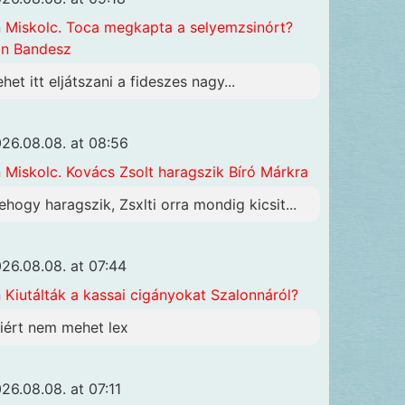
n
Miskolc. Toca megkapta a selyemzsinórt?
n Bandesz
ehet itt eljátszani a fideszes nagy...
26.08.08. at 08:56
n
Miskolc. Kovács Zsolt haragszik Bíró Márkra
ehogy haragszik, Zsxlti orra mondig kicsit...
26.08.08. at 07:44
n
Kiutálták a kassai cigányokat Szalonnáról?
iért nem mehet lex
26.08.08. at 07:11