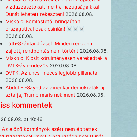
vízduzzasztókat, mert a hazugságaikkal
Dunát lehetett rekeszteni
2026.08.08.
Miskolc. Komlóstetői bringaúton
országútival csak csínján! ☠️☠️☠️
2026.08.08.
Tóth-Szántai József. Minden rendben
zajlott, rendbontás nem történt
2026.08.08.
Miskolc. Kicsit körülményesen verekedtek a
DVTK-ás rendezők
2026.08.08.
DVTK. Az uncsi meccs legjobb pillanatai
2026.08.08.
Abdul El-Sayed az amerikai demokraták új
sztárja, Trump máris nekiment
2026.08.08.
riss kommentek
26.08.08. at 10:46
n
Az előző kormányok azért nem építettek
zduzzasztókat, mert a hazugságaikkal Dunát