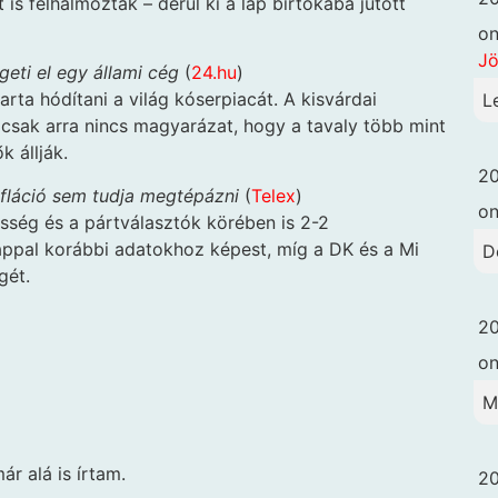
 felhalmoztak – derül ki a lap birtokába jutott
o
Jö
geti el egy állami cég
(
24.hu
)
ta hódítani a világ kóserpiacát. A kisvárdai
L
 csak arra nincs magyarázat, hogy a tavaly több mint
k állják.
20
fláció sem tudja megtépázni
(
Telex
)
o
ség és a pártválasztók körében is 2-2
appal korábbi adatokhoz képest, míg a DK és a Mi
D
gét.
20
o
M
r alá is írtam.
20