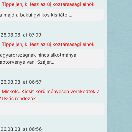
n
Tippeljen, ki lesz az új köztársasági elnök
a majd a bakui gyilkos kisfiától...
26.08.08. at 07:09
n
Tippeljen, ki lesz az új köztársasági elnök
agyarországnak nincs alkotmánya,
laptörvénye van. Szájer...
26.08.08. at 06:57
n
Miskolc. Kicsit körülményesen verekedtek a
TK-ás rendezők
26.08.08. at 06:56