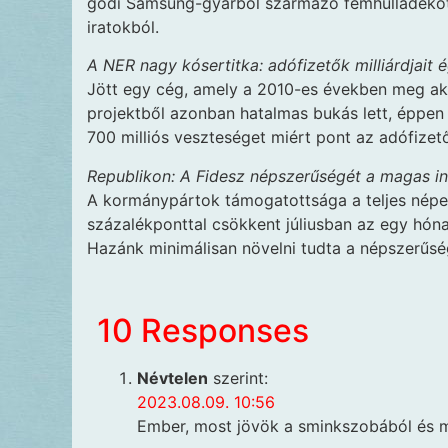
gödi Samsung-gyárból származó fémhulladékot is
iratokból.
A NER nagy kósertitka: adófizetők milliárdjait é
Jött egy cég, amely a 2010-es években meg akar
projektből azonban hatalmas bukás lett, éppen
700 milliós veszteséget miért pont az adófizető
Republikon: A Fidesz népszerűségét a magas in
A kormánypártok támogatottsága a teljes népes
százalékponttal csökkent júliusban az egy hón
Hazánk minimálisan növelni tudta a népszerűsé
10 Responses
Névtelen
szerint:
2023.08.09. 10:56
Ember, most jövök a sminkszobából és má