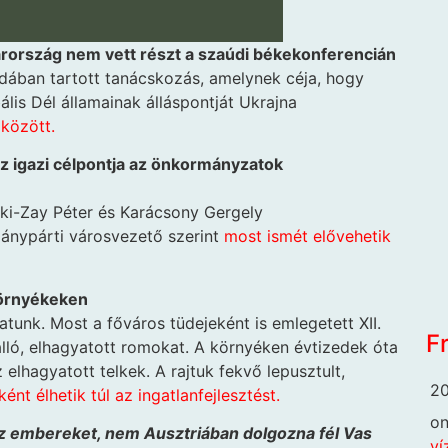
rország nem vett részt a szaúdi békekonferencián
iddában tartott tanácskozás, amelynek céja, hogy
is Dél államainak álláspontját Ukrajna
között.
z igazi célpontja az önkormányzatok
rki-Zay Péter és Karácsony Gergely
mánypárti városvezető szerint
most ismét elővehetik
környékeken
atunk. Most a főváros tüdejeként is emlegetett XII.
F
lló, elhagyatott romokat. A környéken évtizedek óta
 elhagyatott telkek. A rajtuk fekvő lepusztult,
20
ént élhetik túl az ingatlanfejlesztést.
o
z embereket, nem Ausztriában dolgozna fél Vas
ví