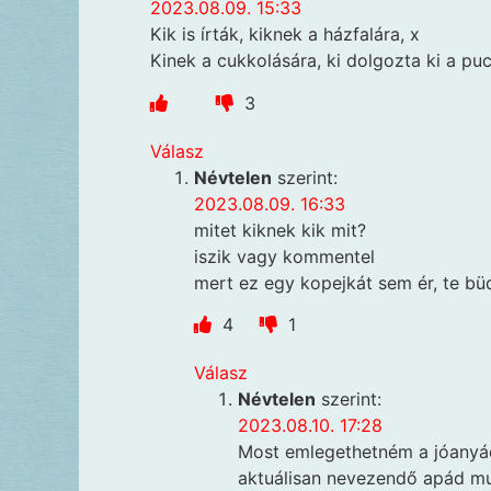
2023.08.09. 15:33
Kik is írták, kiknek a házfalára, x
Kinek a cukkolására, ki dolgozta ki a pu
3
Válasz
Névtelen
szerint:
2023.08.09. 16:33
mitet kiknek kik mit?
iszik vagy kommentel
mert ez egy kopejkát sem ér, te bü
4
1
Válasz
Névtelen
szerint:
2023.08.10. 17:28
Most emlegethetném a jóanyád
aktuálisan nevezendő apád mu