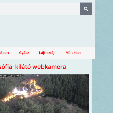
Sport
Gyász
Lájf-sztájl
Múlt köde
sófia-kilátó webkamera