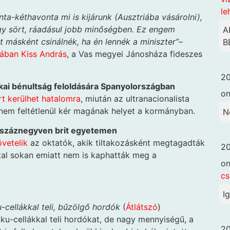
le
a-kéthavonta mi is kijárunk (Ausztriába vásárolni),
gy sört, ráadásul jobb minőségben. Ez engem
A
 másként csinálnék, ha én lennék a miniszter”
–
B
újában Kiss András
, a Vas megyei Jánosháza fideszes
20
itikai bénultság feloldására Spanyolországban
o
t kerülhet hatalomra
, miután az ultranacionalista
nem feltétlenül kér magának helyet a kormányban.
N
y száznegyven brit egyetemen
vetelik
az oktatók, akik tiltakozásként megtagadták
20
ltal sokan emiatt nem is kaphatták meg a
o
cs
I
u-cellákkal teli, bűzölgő hordók
(
Átlátszó
)
ku-cellákkal teli hordókat, de nagy mennyiségű, a
20