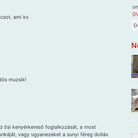
o
DV
ccsot, ami kx
D
N
dös muzsik!
 ősi kenyérkereső foglalkozását, a most
nkáját, vagy ugyanezeket a sunyi féreg dolláx