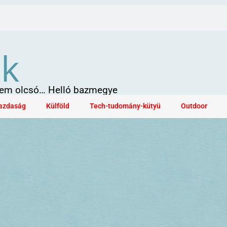
ök
 sem olcsó… Helló bazmegye
azdaság
Külföld
Tech-tudomány-kütyü
Outdoor