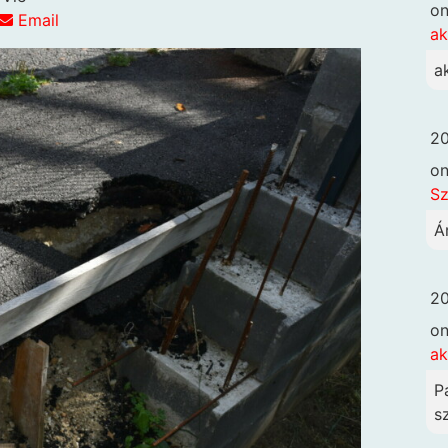
o
Email
ak
a
20
o
Sz
Á
20
o
ak
P
sz