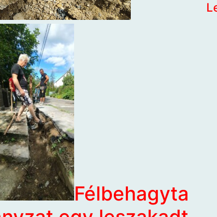
L
Félbehagyta
ányzat egy leszakadt