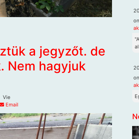
20
o
ak
"
al
tük a jegyzőt. de
k. Nem hagyjuk
20
o
ak
E
Vie
Email
N