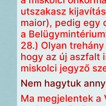
utszakasz kijavítá
maior), pedig egy
a Belügymintériumtó
28.) Olyan trehán
hogy az új aszfalt 
miskolci jegyző sz
Nem hagytuk annyi
Ma megjelentek a 