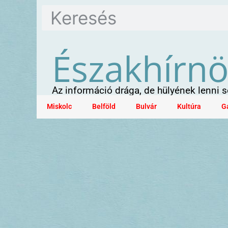
Északhírn
Az információ drága, de hülyének lenni
Miskolc
Belföld
Bulvár
Kultúra
G