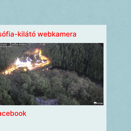
sófia-kilátó webkamera
acebook