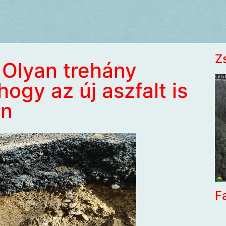
Z
. Olyan trehány
ogy az új aszfalt is
án
F