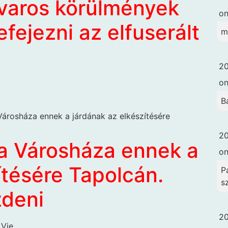
zavaros körülmények
o
fejezni az elfuserált
m
20
o
B
a Városháza ennek a járdának az elkészítésére
20
ki a Városháza ennek a
o
ítésére Tapolcán.
Pa
s
zdeni
20
Vie