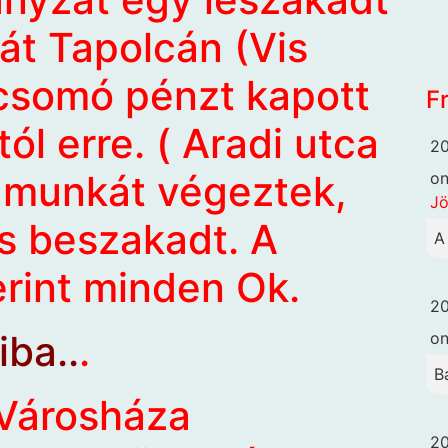
sát Tapolcán (Vis
 csomó pénzt kapott
F
l erre. ( Aradi utca
20
y munkát végeztek,
o
Jö
is beszakadt. A
A
erint minden Ok.
20
ba..
.
o
B
Városháza
20