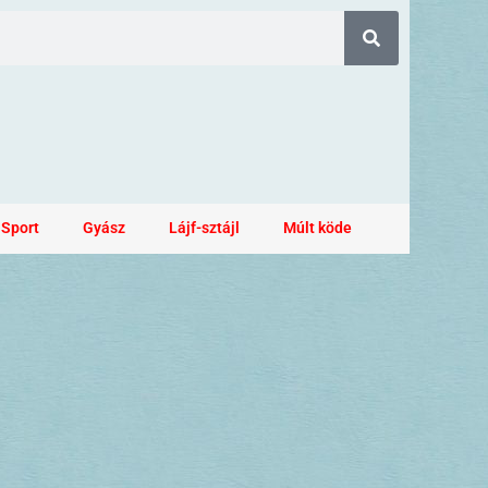
Sport
Gyász
Lájf-sztájl
Múlt köde