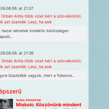
26.08.06. at 21:37
n
Orbán Anita több vizet kért a szlovákoktól,
ik azt üzenték: Lesz, ha esik
A hazai németek kollektív bűnösségen
apuló...
26.08.06. at 21:36
n
Orbán Anita több vizet kért a szlovákoktól,
ik azt üzenték: Lesz, ha esik
gyre büszkébb vagyok, mert a fideszre...
épszerű