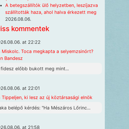
A betegszállítók ülő helyzetben, leszíjazva
szállították haza, ahol halva érkezett meg
2026.08.06.
riss kommentek
26.08.06. at 22:22
n
Miskolc. Toca megkapta a selyemzsinórt?
n Bandesz
 fidesz előbb bukott meg mint...
26.08.06. at 22:01
n
Tippeljen, ki lesz az új köztársasági elnök
aka belépő kérdés: "Ha Mészáros Lőrinc...
26.08.06. at 21:58