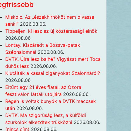
egfrissebb
Miskolc. Az „északhirnököt nem olvassa
senki”
2026.08.06.
Tippeljen, ki lesz az új köztársasági elnök
2026.08.06.
Lontay. Kiszáradt a Bózsva-patak
Széphalomnál
2026.08.06.
DVTK. Újra lesz balhé? Vigyázat mert Toca
dühös lesz
2026.08.06.
Kiutálták a kassai cigányokat Szalonnáról?
2026.08.06.
Eltűnt egy 21 éves fiatal, az Ozora
fesztiválon látták utoljára
2026.08.06.
Régen is voltak bunyók a DVTK meccsek
után
2026.08.06.
DVTK. Ma szigorúság lesz, a külföldi
szurkolók elkezdtek trükközni
2026.08.06.
(nincs cím)
2026.08.06.