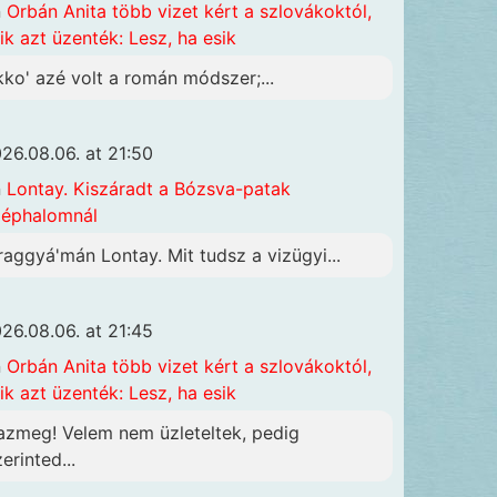
n
Orbán Anita több vizet kért a szlovákoktól,
ik azt üzenték: Lesz, ha esik
kko' azé volt a román módszer;...
26.08.06. at 21:50
n
Lontay. Kiszáradt a Bózsva-patak
éphalomnál
raggyá'mán Lontay. Mit tudsz a vizügyi...
26.08.06. at 21:45
n
Orbán Anita több vizet kért a szlovákoktól,
ik azt üzenték: Lesz, ha esik
azmeg! Velem nem üzleteltek, pedig
erinted...