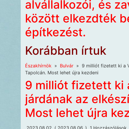
alvállalkozói, és 
között elkezdték be
építkezést.
Korábban írtuk
Északhírnök
»
Bulvár
»
9 milliót fizetett ki 
Tapolcán. Most lehet újra kezdeni
9 milliót fizetett 
járdának az elkész
Most lehet újra ke
2023.08.02.
( 2023.08.06. )
1 Hozzászólások