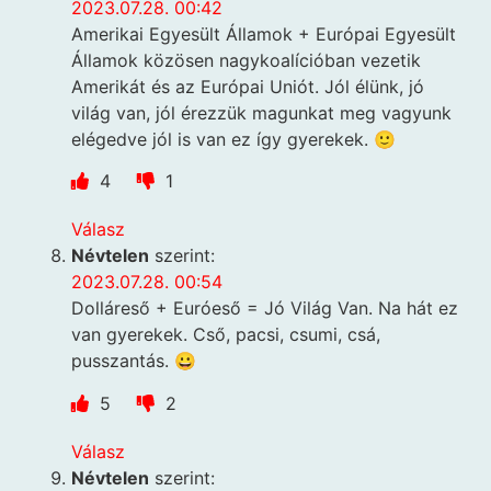
2023.07.28. 00:42
Amerikai Egyesült Államok + Európai Egyesült
Államok közösen nagykoalícióban vezetik
Amerikát és az Európai Uniót. Jól élünk, jó
világ van, jól érezzük magunkat meg vagyunk
elégedve jól is van ez így gyerekek. 🙂
4
1
Válasz
Névtelen
szerint:
2023.07.28. 00:54
Dolláreső + Euróeső = Jó Világ Van. Na hát ez
van gyerekek. Cső, pacsi, csumi, csá,
pusszantás. 😀
5
2
Válasz
Névtelen
szerint: