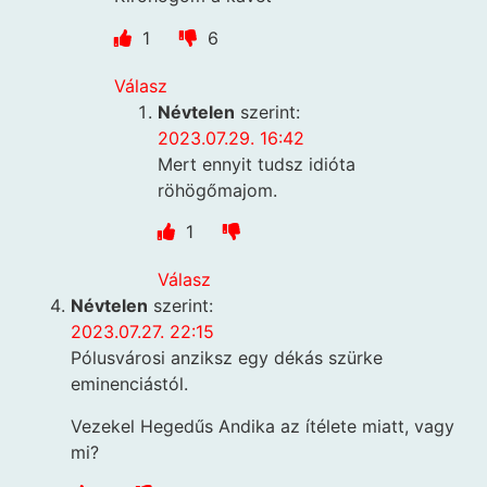
1
6
Válasz
Névtelen
szerint:
2023.07.29. 16:42
Mert ennyit tudsz idióta
röhögőmajom.
1
Válasz
Névtelen
szerint:
2023.07.27. 22:15
Pólusvárosi anziksz egy dékás szürke
eminenciástól.
Vezekel Hegedűs Andika az ítélete miatt, vagy
mi?