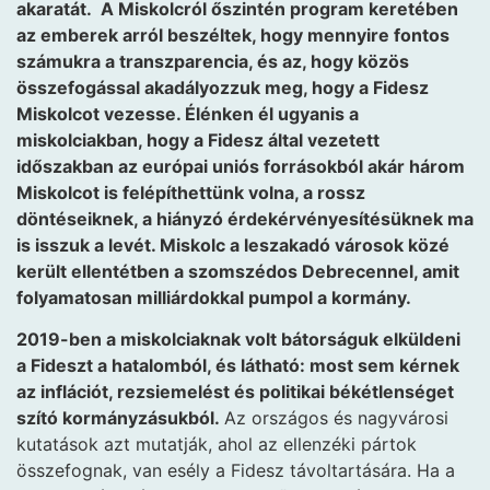
akaratát. A Miskolcról őszintén program keretében
az emberek arról beszéltek, hogy mennyire fontos
számukra a transzparencia, és az, hogy közös
összefogással akadályozzuk meg, hogy a Fidesz
Miskolcot vezesse. Élénken él ugyanis a
miskolciakban, hogy a Fidesz által vezetett
időszakban az európai uniós forrásokból akár három
Miskolcot is felépíthettünk volna, a rossz
döntéseiknek, a hiányzó érdekérvényesítésüknek ma
is isszuk a levét. Miskolc a leszakadó városok közé
került ellentétben a szomszédos Debrecennel, amit
folyamatosan milliárdokkal pumpol a kormány.
2019-ben a miskolciaknak volt bátorságuk elküldeni
a Fideszt a hatalomból, és látható: most sem kérnek
az inflációt, rezsiemelést és politikai békétlenséget
szító kormányzásukból.
Az országos és nagyvárosi
kutatások azt mutatják, ahol az ellenzéki pártok
összefognak, van esély a Fidesz távoltartására. Ha a