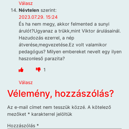
Válasz
Névtelen
szerint:
2023.07.29. 15:24
És ha nem megy, akkor felmented a sunyi
árulót?Ugyanaz a trükk,mint Viktor árulásainál.
Hazudozás ezerrel, a nép
átverése,megvezetése.Ez volt valamikor
pedagógus? Milyen embereket nevelt egy ilyen
haszonleső parazita?
1
Válasz
Vélemény, hozzászólás?
Az e-mail címet nem tesszük közzé.
A kötelező
mezőket
*
karakterrel jelöltük
Hozzászólás
*