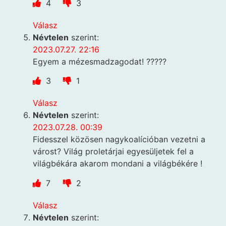
4
3
Válasz
Névtelen
szerint:
2023.07.27. 22:16
Egyem a mézesmadzagodat! ?????
3
1
Válasz
Névtelen
szerint:
2023.07.28. 00:39
Fidesszel közösen nagykoalícióban vezetni a
várost? Világ proletárjai egyesüljetek fel a
világbékára akarom mondani a világbékére !
7
2
Válasz
Névtelen
szerint: