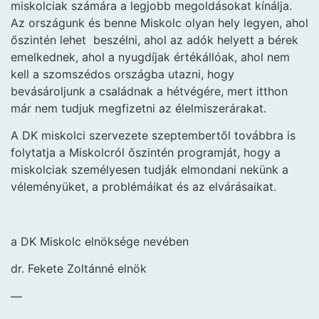
miskolciak számára a legjobb megoldásokat kínálja.
Az országunk és benne Miskolc olyan hely legyen, ahol
őszintén lehet beszélni, ahol az adók helyett a bérek
emelkednek, ahol a nyugdíjak értékállóak, ahol nem
kell a szomszédos országba utazni, hogy
bevásároljunk a családnak a hétvégére, mert itthon
már nem tudjuk megfizetni az élelmiszerárakat.
A DK miskolci szervezete szeptembertől továbbra is
folytatja a Miskolcról őszintén programját, hogy a
miskolciak személyesen tudják elmondani nekünk a
véleményüket, a problémáikat és az elvárásaikat.
a DK Miskolc elnöksége nevében
dr. Fekete Zoltánné elnök
—