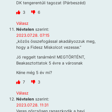
DK tengerentúli tagozat (Párbeszéd)
3
6
Válasz
Névtelen
szerint:
2023.07.28. 07:15
„közös összefogással akadályozzuk meg,
hogy a Fidesz Miskolcot vezesse.”
Jó reggelt tanárnéni! MEGTÖRTÉNT,
Beakasztottatok 5 évre a városnak
Kéne még 5 év mi?
7
3
Válasz
Névtelen
szerint:
2023.07.28. 11:31
Veres görcsösen ragaszkodik a havi