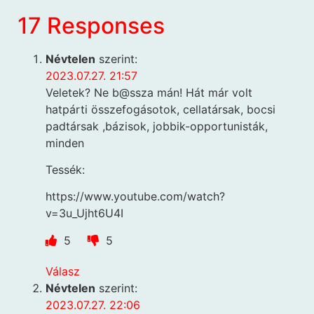
17 Responses
Névtelen
szerint:
2023.07.27. 21:57
Veletek? Ne b@ssza mán! Hát már volt
hatpárti összefogásotok, cellatársak, bocsi
padtársak ,bázisok, jobbik-opportunisták,
minden
Tessék:
https://www.youtube.com/watch?
v=3u_Ujht6U4I
5
5
Válasz
Névtelen
szerint:
2023.07.27. 22:06