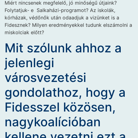
Miért nincsenek megfelelő, jó minőségű útjaink?
Folytatjuk- e Salkaházi-programot? Az iskolák,
kórházak, védőnők után odaadjuk a vizünket is a
Fidesznek? Milyen eredményekkel tudunk elszámolni a
miskolciak előtt?
Mit szólunk ahhoz a
jelenlegi
városvezetési
gondolathoz, hogy a
Fidesszel közösen,
nagykoalícióban
kellene vezetni ezt a