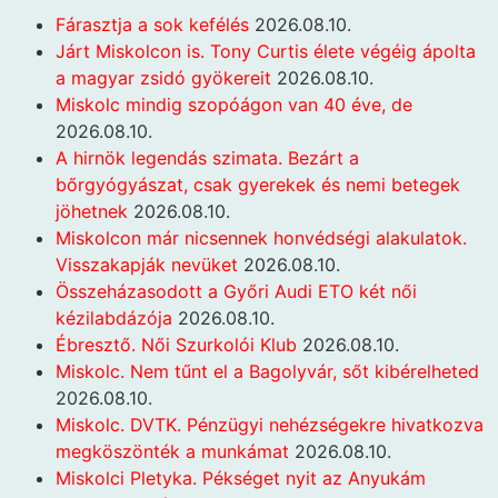
Fárasztja a sok kefélés
2026.08.10.
Járt Miskolcon is. Tony Curtis élete végéig ápolta
a magyar zsidó gyökereit
2026.08.10.
Miskolc mindig szopóágon van 40 éve, de
2026.08.10.
A hirnök legendás szimata. Bezárt a
bőrgyógyászat, csak gyerekek és nemi betegek
jöhetnek
2026.08.10.
Miskolcon már nicsennek honvédségi alakulatok.
Visszakapják nevüket
2026.08.10.
Összeházasodott a Győri Audi ETO két női
kézilabdázója
2026.08.10.
Ébresztő. Női Szurkolói Klub
2026.08.10.
Miskolc. Nem tűnt el a Bagolyvár, sőt kibérelheted
2026.08.10.
Miskolc. DVTK. Pénzügyi nehézségekre hivatkozva
megköszönték a munkámat
2026.08.10.
Miskolci Pletyka. Pékséget nyit az Anyukám