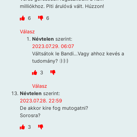
milliókhoz. Piti árulóvá vált. Húzzon!
6
6
Válasz
Névtelen
szerint:
2023.07.29. 06:07
Váltsátok le Bandi…Vagy ahhoz kevés a
tudomány? :):):)
3
Válasz
Névtelen
szerint:
2023.07.28. 22:59
De akkor kire fog mutogatni?
Sorosra?
3