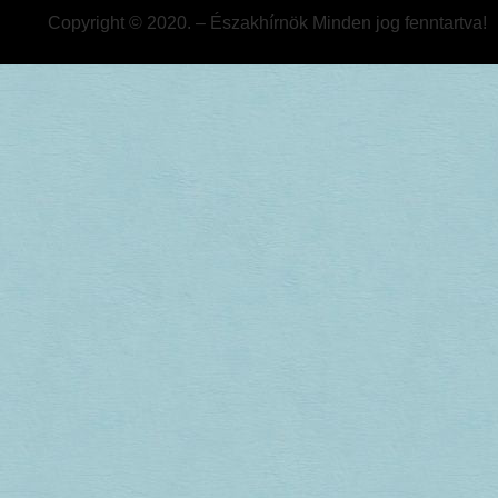
Copyright © 2020. – Északhírnök Minden jog fenntartva!