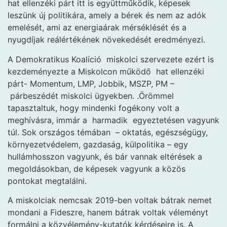
hat ellenzéki párt itt is együttműködik, képesek
leszünk új politikára, amely a bérek és nem az adók
emelését, ami az energiaárak mérséklését és a
nyugdíjak reálértékének növekedését eredményezi.
A Demokratikus Koalíció miskolci szervezete ezért is
kezdeményezte a Miskolcon működő hat ellenzéki
párt- Momentum, LMP, Jobbik, MSZP, PM –
párbeszédét miskolci ügyekben. .Örömmel
tapasztaltuk, hogy mindenki fogékony volt a
meghívásra, immár a harmadik egyeztetésen vagyunk
túl. Sok országos témában – oktatás, egészségügy,
környezetvédelem, gazdaság, külpolitika – egy
hullámhosszon vagyunk, és bár vannak eltérések a
megoldásokban, de képesek vagyunk a közös
pontokat megtalálni.
A miskolciak nemcsak 2019-ben voltak bátrak nemet
mondani a Fideszre, hanem bátrak voltak véleményt
formálni a közvélemény-kutatók kérdéseire is. A