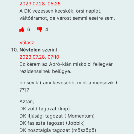
2023.07.28. 05:25
A DK vezessen kecskék, örsi naplót,
váltóáramot, de várost semmi esetre sem.
6
4
Válasz
Névtelen
szerint:
2023.07.28. 07:10
Ez kérem az Apró-klán miskolci fellegvár
rezidenseinek belügye.
bolsevik ( ami kevesebb, mint a mensevik )
????
Aztán;
DK zöld tagozat (lmp)
DK ifjúsági tagozat ( Momentum)
DK fasiszta tagozat (Jobbik)
DK nosztalgia tagozat (möszöpö)