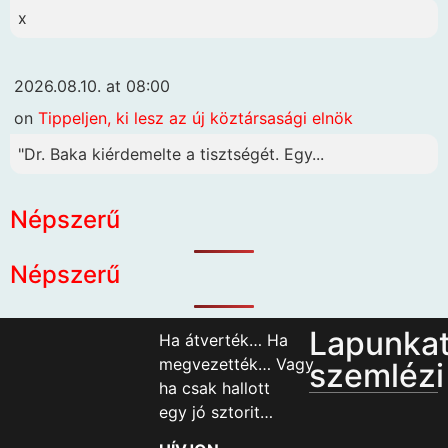
x
2026.08.10. at 08:00
on
Tippeljen, ki lesz az új köztársasági elnök
"Dr. Baka kiérdemelte a tisztségét. Egy...
Népszerű
Népszerű
Lapunka
Ha átverték… Ha
megvezették… Vagy
szemlézi
ha csak hallott
egy jó sztorit…