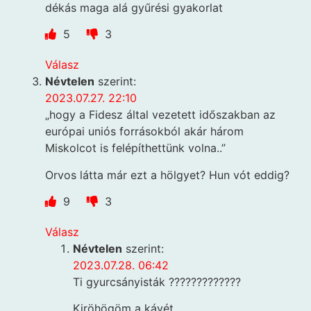
dékás maga alá gyűrési gyakorlat
5
3
Válasz
Névtelen
szerint:
2023.07.27. 22:10
„hogy a Fidesz által vezetett időszakban az
európai uniós forrásokból akár három
Miskolcot is felépíthettünk volna..”
Orvos látta már ezt a hölgyet? Hun vót eddig?
9
3
Válasz
Névtelen
szerint:
2023.07.28. 06:42
Ti gyurcsányisták ?????????????
Kiröhögöm a kávét