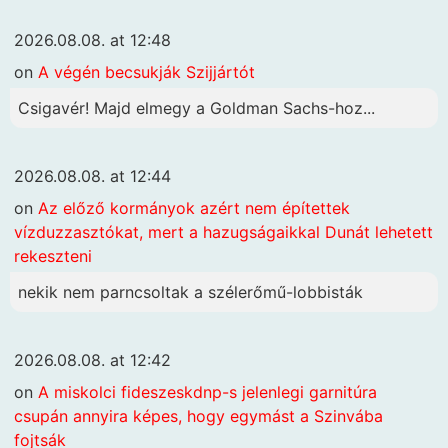
2026.08.08. at 12:48
on
A végén becsukják Szijjártót
Csigavér! Majd elmegy a Goldman Sachs-hoz...
2026.08.08. at 12:44
on
Az előző kormányok azért nem építettek
vízduzzasztókat, mert a hazugságaikkal Dunát lehetett
rekeszteni
nekik nem parncsoltak a szélerőmű-lobbisták
2026.08.08. at 12:42
on
A miskolci fideszeskdnp-s jelenlegi garnitúra
csupán annyira képes, hogy egymást a Szinvába
fojtsák