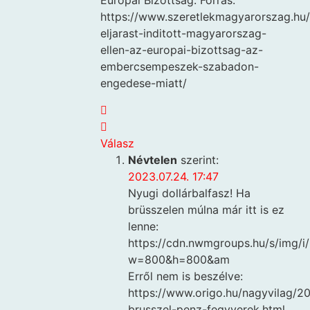
Európai Bizottság. Forrás:
https://www.szeretlekmagyarorszag.hu/
eljarast-inditott-magyarorszag-
ellen-az-europai-bizottsag-az-
embercsempeszek-szabadon-
engedese-miatt/
Válasz
Névtelen
szerint:
2023.07.24. 17:47
Nyugi dollárbalfasz! Ha
brüsszelen múlna már itt is ez
lenne:
https://cdn.nwmgroups.hu/s/img/i
w=800&h=800&am
Erről nem is beszélve:
https://www.origo.hu/nagyvilag/2
brusszel-penz-fegyverek.html