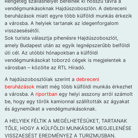
Rengeteg szálláshelyet bérelnek ki hosszú távra a
vendégmunkásoknak Hajdúszoboszlón. A debreceni
beruházások miatt egyre több külföldi munkás érkezik
a városba. A helyiek tartanak az idegenforgalom
visszaesésétől.
Sok turista választja pihenésre Hajdúszoboszlót,
amely Budapest után az egyik legnépszerűbb belföldi
úti cél. Az utóbbi hónapokban a külföldi
vendégmunkásokat toborzó cégek is megjelentek a
városban – közölte az RTL Híradó.
A hajdúszoboszlóiak szerint a
debreceni
beruházások
miatt még több külföldi munkás érkezhet
a városba. A
riportban
egy helyi asszony arról számolt
be, hogy egy török kamionnal szállították az ágyakat
és ágyneműket a vendégmunkásoknak.
A HELYIEK FÉLTIK A MEGÉLHETÉSÜKET, TARTANAK
TŐLE, HOGY A KÜLFÖLDI MUNKÁSOK MEGJELENÉSE
VISSZAESÉST EREDMÉNYEZ A TURIZMUSBAN.