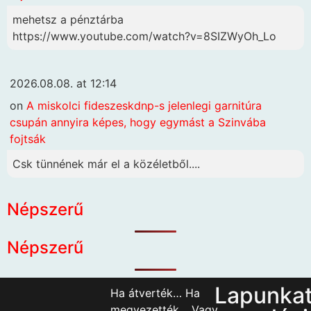
mehetsz a pénztárba
https://www.youtube.com/watch?v=8SIZWyOh_Lo
2026.08.08. at 12:14
on
A miskolci fideszeskdnp-s jelenlegi garnitúra
csupán annyira képes, hogy egymást a Szinvába
fojtsák
Csk tünnének már el a közéletből....
Népszerű
Népszerű
Lapunka
Ha átverték… Ha
megvezették… Vagy