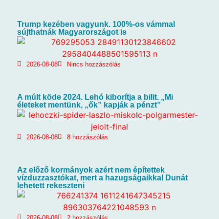
Trump kezében vagyunk. 100%-os vámmal
sújthatnák Magyarországot is
2026-08-08
Nincs hozzászólás
A múlt köde 2024. Lehó kiborítja a bilit. „Mi
életeket mentünk, „ők” kapják a pénzt”
2026-08-08
8 hozzászólás
Az előző kormányok azért nem építettek
vízduzzasztókat, mert a hazugságaikkal Dunát
lehetett rekeszteni
2026-08-08
2 hozzászólás