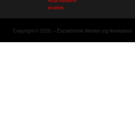
Adatvédelmi
elveink
Copyright © 2020. – Északhírnök Minden jog fenntartva!