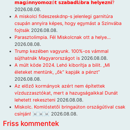
𝗺𝗮𝗴á𝗻𝗻𝘆𝗼𝗺𝗼𝘇ó𝘁 𝘀𝘇𝗮𝗯𝗮𝗱𝗹á𝗯𝗿𝗮 𝗵𝗲𝗹𝘆𝗲𝘇𝗻𝗶?
2026.08.08.
A miskolci fideszeskdnp-s jelenlegi garnitúra
csupán annyira képes, hogy egymást a Szinvába
fojtsák
2026.08.08.
Parasztolimpia. Fél Miskolcnak ott a helye…
2026.08.08.
Trump kezében vagyunk. 100%-os vámmal
sújthatnák Magyarországot is
2026.08.08.
A múlt köde 2024. Lehó kiborítja a bilit. „Mi
életeket mentünk, „ők” kapják a pénzt”
2026.08.08.
Az előző kormányok azért nem építettek
vízduzzasztókat, mert a hazugságaikkal Dunát
lehetett rekeszteni
2026.08.08.
Miskolc. Komlóstetői bringaúton országútival csak
csínján! ☠️☠️☠️
2026.08.08.
Friss kommentek