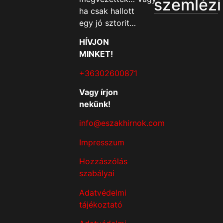
szemlézi
ha csak hallott
egy jó sztorit…
HÍVJON
MINKET!
+36302600871
Vagy írjon
nekünk!
info@eszakhirnok.com
Impresszum
Hozzászólás
szabályai
Adatvédelmi
tájékoztató