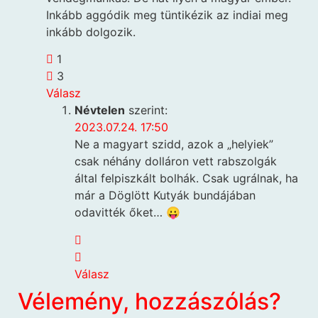
Inkább aggódik meg tüntikézik az indiai meg
inkább dolgozik.
1
3
Válasz
Névtelen
szerint:
2023.07.24. 17:50
Ne a magyart szidd, azok a „helyiek”
csak néhány dolláron vett rabszolgák
által felpiszkált bolhák. Csak ugrálnak, ha
már a Döglött Kutyák bundájában
odavitték őket… 😛
Válasz
Vélemény, hozzászólás?