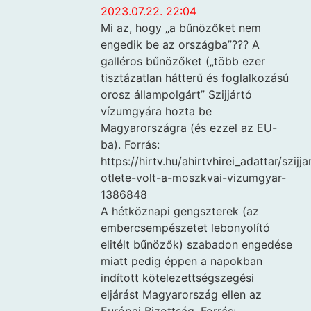
2023.07.22. 22:04
Mi az, hogy „a bűnözőket nem
engedik be az országba”??? A
galléros bűnözőket („több ezer
tisztázatlan hátterű és foglalkozású
orosz állampolgárt” Szijjártó
vízumgyára hozta be
Magyarországra (és ezzel az EU-
ba). Forrás:
https://hirtv.hu/ahirtvhirei_adattar/szijja
otlete-volt-a-moszkvai-vizumgyar-
1386848
A hétköznapi gengszterek (az
embercsempészetet lebonyolító
elitélt bűnözők) szabadon engedése
miatt pedig éppen a napokban
indított kötelezettségszegési
eljárást Magyarország ellen az