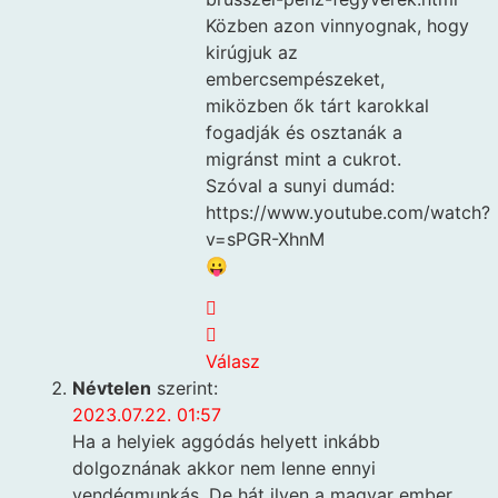
Közben azon vinnyognak, hogy
kirúgjuk az
embercsempészeket,
miközben ők tárt karokkal
fogadják és osztanák a
migránst mint a cukrot.
Szóval a sunyi dumád:
https://www.youtube.com/watch?
v=sPGR-XhnM
😛
Válasz
Névtelen
szerint:
2023.07.22. 01:57
Ha a helyiek aggódás helyett inkább
dolgoznának akkor nem lenne ennyi
vendégmunkás. De hát ilyen a magyar ember.