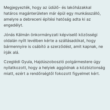
Megjegyezték, hogy az üdülő- és lakóházakkal
határos magánterületen már épül egy munkásszálló,
amelyre a debreceni építési hatóság adta ki az
engedélyt.
Jónás Kálmán önkormányzati képviselő közösségi
oldalán nyílt levélben kérte a szállásadókat, hogy
bármennyire is csábító a szerződést, amit kapnak, ne
írják alá.
Czeglédi Gyula, Hajdúszoboszló polgármestere úgy
nyilatkozott, hogy a helyiek aggódnak a közbiztonság
miatt, ezért a rendőrségtől fokozott figyelmet kért.