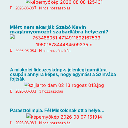
2026-08-08
Nincs hozzászólás
M𝗶é𝗿𝘁 𝗻𝗲𝗺 𝗮𝗸𝗮𝗿𝗷á𝗸 𝗦𝘇𝗮𝗯ó 𝗞𝗲𝘃𝗶𝗻
𝗺𝗮𝗴á𝗻𝗻𝘆𝗼𝗺𝗼𝘇ó𝘁 𝘀𝘇𝗮𝗯𝗮𝗱𝗹á𝗯𝗿𝗮 𝗵𝗲𝗹𝘆𝗲𝘇𝗻𝗶?
2026-08-08
Nincs hozzászólás
A miskolci fideszeskdnp-s jelenlegi garnitúra
csupán annyira képes, hogy egymást a Szinvába
fojtsák
2026-08-08
3 hozzászólás
Parasztolimpia. Fél Miskolcnak ott a helye…
2026-08-08
Nincs hozzászólás