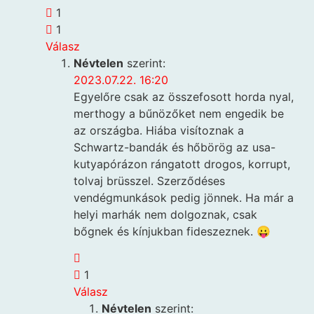
1
1
Válasz
Névtelen
szerint:
2023.07.22. 16:20
Egyelőre csak az összefosott horda nyal,
merthogy a bűnözőket nem engedik be
az országba. Hiába visítoznak a
Schwartz-bandák és hőbörög az usa-
kutyapórázon rángatott drogos, korrupt,
tolvaj brüsszel. Szerződéses
vendégmunkások pedig jönnek. Ha már a
helyi marhák nem dolgoznak, csak
bőgnek és kínjukban fideszeznek. 😛
1
Válasz
Névtelen
szerint: