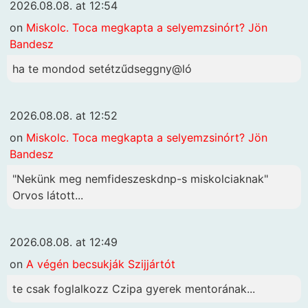
2026.08.08. at 12:54
on
Miskolc. Toca megkapta a selyemzsinórt? Jön
Bandesz
ha te mondod setétzűdseggny@ló
2026.08.08. at 12:52
on
Miskolc. Toca megkapta a selyemzsinórt? Jön
Bandesz
"Nekünk meg nemfideszeskdnp-s miskolciaknak"
Orvos látott...
2026.08.08. at 12:49
on
A végén becsukják Szijjártót
te csak foglalkozz Czipa gyerek mentorának...