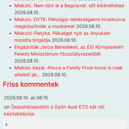
Miskolc. Nem tűnt el a Bagolyvár, sőt kibérelheted
2026.08.10.
Miskolc. DVTK. Pénzügyi nehézségekre hivatkozva
megköszönték a munkámat
2026.08.10.
Miskolci Pletyka. Pékséget nyit az Anyukám
mondta brigádja
2026.08.10.
Ekgázolták Janza Benedeket, az Élő Környezetért
Felelős Minisztérium főosztályvezetőjét
2026.08.10.
Miskolc bezár. Ahova a Family Frost kocsi is csak
alibiből jár…
2026.08.10.
Friss kommentek
2026.08.10. at 08:15
on
Összeházasodott a Győri Audi ETO két női
kézilabdázója
x