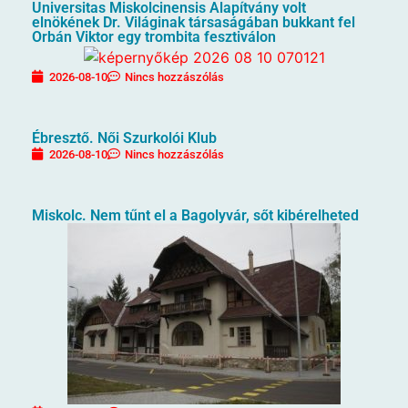
Universitas Miskolcinensis Alapítvány volt
elnökének Dr. Világinak társaságában bukkant fel
Orbán Viktor egy trombita fesztiválon
2026-08-10
Nincs hozzászólás
Ébresztő. Női Szurkolói Klub
2026-08-10
Nincs hozzászólás
Miskolc. Nem tűnt el a Bagolyvár, sőt kibérelheted