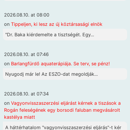
2026.08.10. at 08:00
on
Tippeljen, ki lesz az új köztársasági elnök
"Dr. Baka kiérdemelte a tisztségét. Egy...
2026.08.10. at 07:46
on
Barlangfürdő aquaterápiája. Se terv, se pénz!
Nyugodj már le! Az ESZO-dat megoldják...
2026.08.10. at 07:34
on
Vagyonvisszaszerzési eljárást kérnek a tiszások a
Rogán feleségének egy borsodi faluban megvásárolt
kastélya miatt
A háttérhatalom "vagyonvisszaszerzési eljárás"-t kér