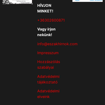
HÍVJON
MINKET!
+36302600871
Vagy írjon
nekünk!
info@eszakhirnok.com
Impresszum
Hozzászólás
szabályai
Adatvédelmi
tájékoztató
Adatvédelmi
elveink