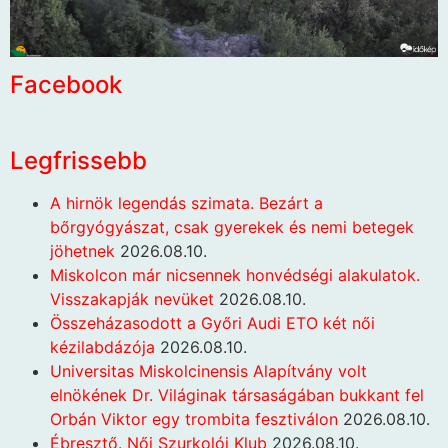
Facebook
Legfrissebb
A hirnök legendás szimata. Bezárt a
bőrgyógyászat, csak gyerekek és nemi betegek
jöhetnek
2026.08.10.
Miskolcon már nicsennek honvédségi alakulatok.
Visszakapják nevüket
2026.08.10.
Összeházasodott a Győri Audi ETO két női
kézilabdázója
2026.08.10.
Universitas Miskolcinensis Alapítvány volt
elnökének Dr. Világinak társaságában bukkant fel
Orbán Viktor egy trombita fesztiválon
2026.08.10.
Ébresztő. Női Szurkolói Klub
2026.08.10.