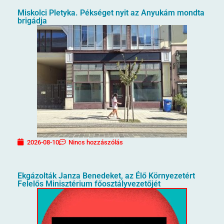
Miskolci Pletyka. Pékséget nyit az Anyukám mondta
brigádja
2026-08-10
Nincs hozzászólás
Ekgázolták Janza Benedeket, az Élő Környezetért
Felelős Minisztérium főosztályvezetőjét