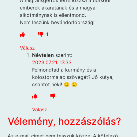
A migránsgettók létrehozása a borsodi
emberek akaratának és a magyar
alkotmánynak is ellentmond.
Nem leszünk bevándorlóország!
1
Válasz
Névtelen
szerint:
2023.07.21. 17:33
Felmondtad a kurmány és a
kolostormalac szövegét? Jó kutya,
csontot neki! 🙂 🙂
Válasz
Vélemény, hozzászólás?
Az e-mail címet nem tesszük közzé.
A kötelező