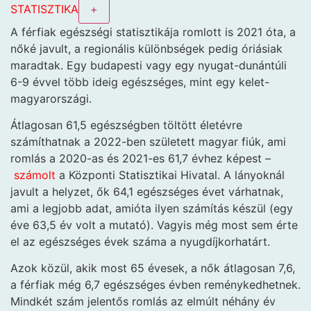
STATISZTIKA
+
A férfiak egészségi statisztikája romlott is 2021 óta, a
nőké javult, a regionális különbségek pedig óriásiak
maradtak. Egy budapesti vagy egy nyugat-dunántúli
6-9 évvel több ideig egészséges, mint egy kelet-
magyarországi.
Átlagosan 61,5 egészségben töltött életévre
számíthatnak a 2022-ben született magyar fiúk, ami
romlás a 2020-as és 2021-es 61,7 évhez képest –
számolt
a Központi Statisztikai Hivatal. A lányoknál
javult a helyzet, ők 64,1 egészséges évet várhatnak,
ami a legjobb adat, amióta ilyen számítás készül (egy
éve 63,5 év volt a mutató). Vagyis még most sem érte
el az egészséges évek száma a nyugdíjkorhatárt.
Azok közül, akik most 65 évesek, a nők átlagosan 7,6,
a férfiak még 6,7 egészséges évben reménykedhetnek.
Mindkét szám jelentős romlás az elmúlt néhány év