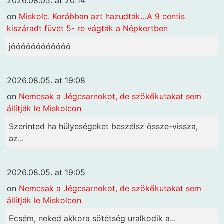
2026.08.05. at 20:14
on
Miskolc. Korábban azt hazudták…A 9 centis
kiszáradt füvet 5- re vágták a Népkertben
jóóóóóóóóóóóó
2026.08.05. at 19:08
on
Nemcsak a Jégcsarnokot, de szökőkutakat sem
állítják le Miskolcon
Szerinted ha hülyeségeket beszélsz össze-vissza,
az...
2026.08.05. at 19:05
on
Nemcsak a Jégcsarnokot, de szökőkutakat sem
állítják le Miskolcon
Ecsém, neked akkora sötétség uralkodik a...