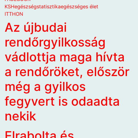
KSH
egészség
statisztika
egészséges élet
ITTHON
Az újbudai
rendőrgyilkosság
vádlottja maga hívta
a rendőröket, először
még a gyilkos
fegyvert is odaadta
nekik
Elrabolta és