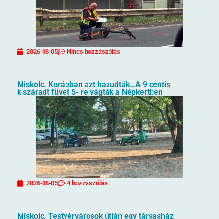
2026-08-05
Nincs hozzászólás
Miskolc. Korábban azt hazudták…A 9 centis
kiszáradt füvet 5- re vágták a Népkertben
2026-08-05
4 hozzászólás
Miskolc. Testvérvárosok útján egy társasház