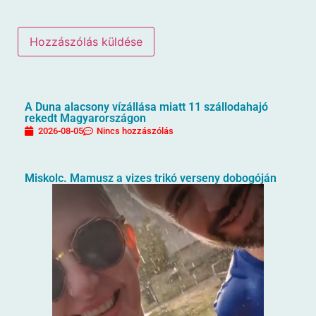
A Duna alacsony vízállása miatt 11 szállodahajó
rekedt Magyarországon
2026-08-05
Nincs hozzászólás
Miskolc. Mamusz a vizes trikó verseny dobogóján