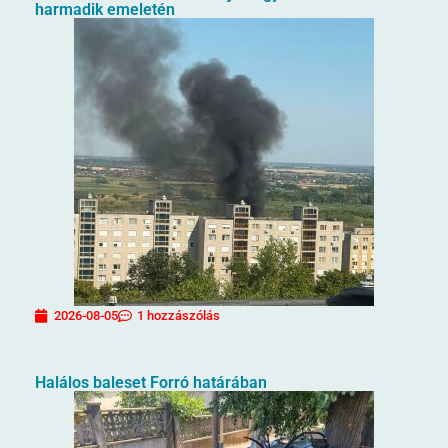
harmadik emeletén
2026-08-05
1 hozzászólás
Halálos baleset Forró határában