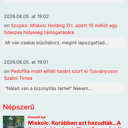
2026.08.05. at 19:02
on
Szopkó: Miskolc Holding Zrt. adott 10 milliót egy
fideszes hülyeség támogatására
Mi van csabai büzösborz, megint lapozgattad...
2026.08.05. at 19:01
on
Pedofília miatt elítélt tanárt szúrt ki Tusványoson
Szabó Tímea
"Nálad van a bizonyitás terhe!" Nekem...
Népszerű