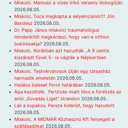
Miskolc. Mamusz a vizes trikó verseny dobogóján
2026.08.05.
Miskolc. Toca megkapta a selyemzsinórt? Jön
Bandesz
2026.08.05.
Dr. Papp János miskolci traumatológus
mindenkitől megkérdezi, hogy van-e otthon
bukósisakja?
2026.08.05.
Miskolc. Korábban azt hazudták…A 9 centis
kiszáradt füvet 5- re vágták a Népkertben
2026.08.05.
Miskolc. Testvérvárosok útján egy társasház
harmadik emeletén
2026.08.05.
Halálos baleset Forró határában
2026.08.05.
Apa kezdődik. Fertőzés miatt tilos a fürdőzés az
arlói „Suvadás Liget” strandon
2026.08.05.
Lali a kupakos. Persze kiderült, hogy hazudott
2026.08.05.
Miskolc. A MIDMAR Közhasznú Kft fenyegeti a
szállásadókat
2026.08.05.