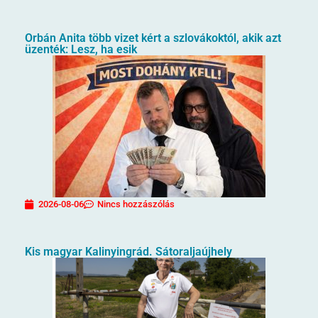
Orbán Anita több vizet kért a szlovákoktól, akik azt
üzenték: Lesz, ha esik
2026-08-06
Nincs hozzászólás
Kis magyar Kalinyingrád. Sátoraljaújhely