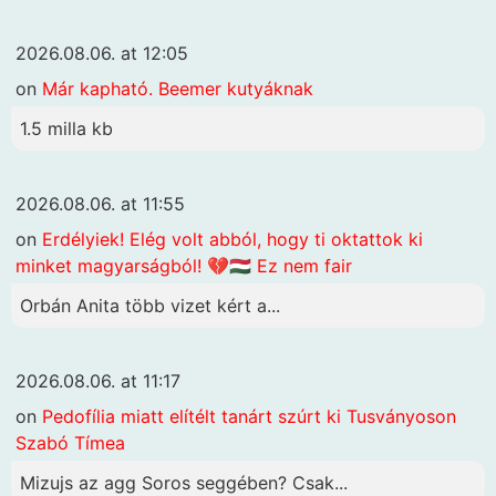
2026.08.06. at 12:05
on
Már kapható. Beemer kutyáknak
1.5 milla kb
2026.08.06. at 11:55
on
Erdélyiek! Elég volt abból, hogy ti oktattok ki
minket magyarságból! 💔🇭🇺 Ez nem fair
Orbán Anita több vizet kért a...
2026.08.06. at 11:17
on
Pedofília miatt elítélt tanárt szúrt ki Tusványoson
Szabó Tímea
Mizujs az agg Soros seggében? Csak...