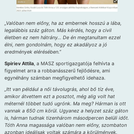
„Valóban nem előny, ha az embernek hosszú a lába,
legalábbis száz gáton. Más kérdés, hogy a civil
életben ez nem hátrány… De én megtanultam ezzel
élni, nem gondolnám, hogy ez akadályoz a jó
eredmények elérésében.”
Spiriev Attila
, a MASZ sportigazgatója felhívta a
figyelmet arra a robbanásszerű fejlődésre, ami
egynéhány számban megfigyelhető idehaza.
„Itt van például a női távolugrás, ahol bő tíz éve,
amikor átvettem ezt a posztot, még alig volt hat
méternél többet tudó ugrónk. Ma meg? Hárman is ott
vannak a 650 cm körül. Ugyanez a helyzet száz gáton
is, hárman tudnak tizenhárom másodpercen belüli időt.
Tóth Anna magassága valóban nem előny, szombaton
azonban ideálisak voltak számára a körülmények.