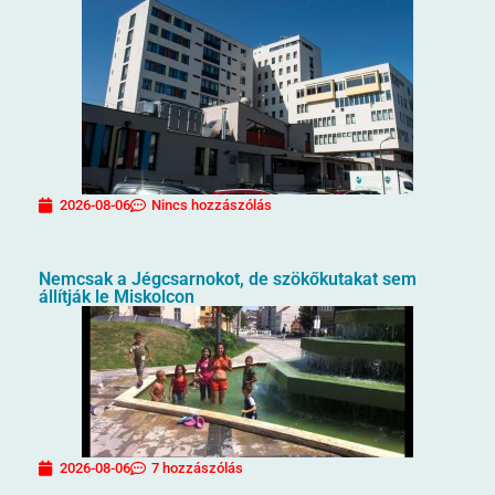
2026-08-06
Nincs hozzászólás
Nemcsak a Jégcsarnokot, de szökőkutakat sem
állítják le Miskolcon
2026-08-06
7 hozzászólás