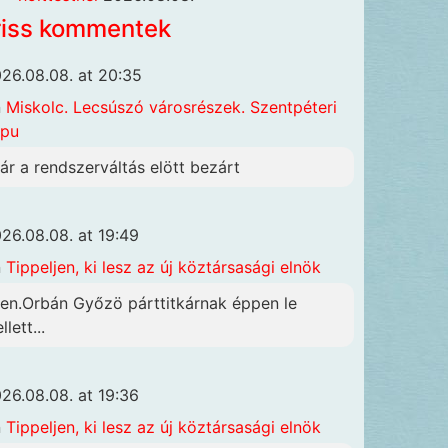
riss kommentek
26.08.08. at 20:35
n
Miskolc. Lecsúszó városrészek. Szentpéteri
apu
ár a rendszerváltás elött bezárt
26.08.08. at 19:49
n
Tippeljen, ki lesz az új köztársasági elnök
gen.Orbán Győzö párttitkárnak éppen le
llett...
26.08.08. at 19:36
n
Tippeljen, ki lesz az új köztársasági elnök