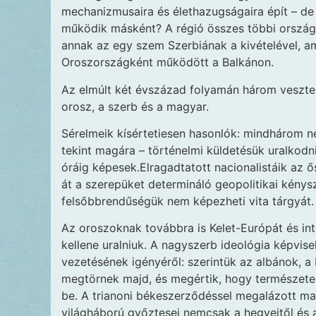
mechanizmusaira és élethazugságaira épít – d
működik másként? A régió összes többi országa
annak az egy szem Szerbiának a kivételével, am
Oroszországként működött a Balkánon.
Az elmúlt két évszázad folyamán három veszte
orosz, a szerb és a magyar.
Sérelmeik kísértetiesen hasonlók: mindhárom n
tekint magára – történelmi küldetésük uralkodn
óráig képesek.Elragadtatott nacionalistáik az 
át a szerepüket determináló geopolitikai kénysz
felsőbbrendűségük nem képezheti vita tárgyát.
Az oroszoknak továbbra is Kelet-Európát és int
kellene uralniuk. A nagyszerb ideológia képvis
vezetésének igényéről: szerintük az albánok, 
megtörnek majd, és megértik, hogy természetes 
be. A trianoni békeszerződéssel megalázott ma
világháború győztesei nemcsak a hegyeitől és a 