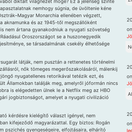
ából diktált világnézet mögé? Ez a jelenség szinte
 tapasztalatnak nemhogy súgnia, de üvöltenie kéne
 Osztrák–Magyar Monarchia ellenében végzett,
20
sta aknamunka és az 1945-től megszállóként
o
bbis nem ártana gyanakodniuk a nyugati szövetség
Jö
ra. Ráadásul Oroszországot se a huszonegyedik
jesítménye, se társadalmának csekély élhetősége
N
ugarát látják, nem pusztán a rettenetes történelmi
20
zállásról, nők tömeges megerőszakolásáról, málenkij
öngő nyugatellenes retorikával tetézik ezt, és
o
lt Államokban találják meg, amelyről jóformán nincs
Jö
bra is elégedetten ülnek le a Netflix meg az HBO
A
gári jogbiztonságot, amelyet a nyugati civilizáció
20
tató kérdésre kielégítő választ igényel, nem
ban kifejeződő magyarázattal. Egy biztos: Rogán
o
 pszichés gyengeségeire, elfojtásaira, elhárító
le