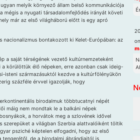
e ugyan melyik környező állam belső kommunikációja
Én
 mégis a nyugati társadalomfejlődés irányát követi
ely már az első világháború előtt is egy apró
20
s nacionalizmus bontakozott ki Kelet-Európában: az
o
𝗺
ép a saját térségének vezető kultúrnemzeteként
N
i a körülöttük élő népeken, erre azonban csak ideig-
Ak
ősi-isteni származásuktól kezdve a kultúrfölényükön
erig százféle érvvel igazolják, hogy
N
erkontinentális birodalmuk többtucatnyi népét
elői máig nem mondtak le a balkáni népek
a bosnyákok, a horvátok meg a szlovének idővel
szerepüket a világban Szerbia alattvalóiként töltik
gyar psziché képtelen elfogadni, hogy az első
tengerétől, de a birodalmi ábrándjaitól is