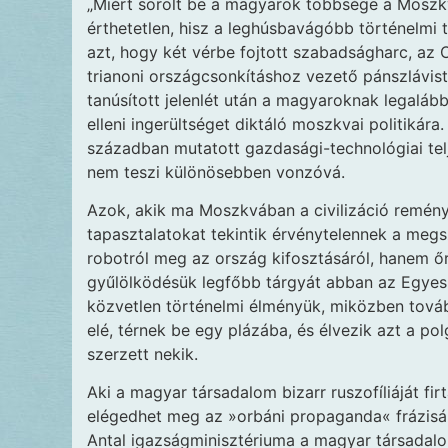
„Miért sorolt be a magyarok többsége a Moszkv
érthetetlen, hisz a leghúsbavágóbb történelmi
azt, hogy két vérbe fojtott szabadságharc, az
trianoni országcsonkításhoz vezető pánszlávi
tanúsított jelenlét után a magyaroknak legalá
elleni ingerültséget diktáló moszkvai politiká
században mutatott gazdasági-technológiai tel
nem teszi különösebben vonzóvá.
Azok, akik ma Moszkvában a civilizáció reménys
tapasztalatokat tekintik érvénytelennek a megs
robotról meg az ország kifosztásáról, hanem őrj
gyűlölködésük legfőbb tárgyát abban az Egyesü
közvetlen történelmi élményük, miközben továb
elé, térnek be egy plázába, és élvezik azt a pol
szerzett nekik.
Aki a magyar társadalom bizarr ruszofíliáját fir
elégedhet meg az »orbáni propaganda« frázisá
Antal igazságminisztériuma a magyar társadalom