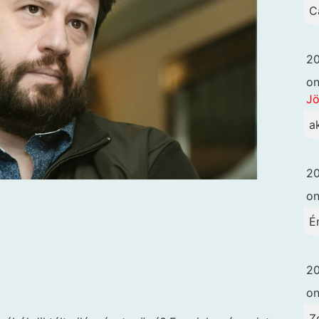
C
20
o
Jö
a
20
o
É
20
o
Z