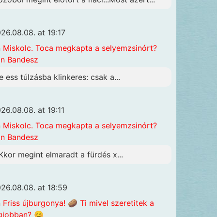
26.08.08. at 19:17
n
Miskolc. Toca megkapta a selyemzsinórt?
n Bandesz
e ess túlzásba klinkeres: csak a...
26.08.08. at 19:11
n
Miskolc. Toca megkapta a selyemzsinórt?
n Bandesz
Kkor megint elmaradt a fürdés x...
26.08.08. at 18:59
n
Friss újburgonya! 🥔 Ti mivel szeretitek a
gjobban? 😊