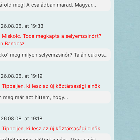
áfold meg! A családban marad. Magyar...
26.08.08. at 19:33
n
Miskolc. Toca megkapta a selyemzsinórt?
n Bandesz
kko' meg milyen selyemzsinór? Talán cukros...
26.08.08. at 19:19
n
Tippeljen, ki lesz az új köztársasági elnök
n meg már azt hittem, hogy...
26.08.08. at 19:18
n
Tippeljen, ki lesz az új köztársasági elnök
ozóból megint előtört a náci...Most azért...