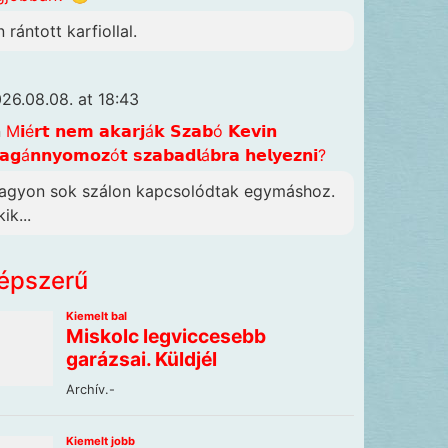
 rántott karfiollal.
26.08.08. at 18:43
n
M𝗶é𝗿𝘁 𝗻𝗲𝗺 𝗮𝗸𝗮𝗿𝗷á𝗸 𝗦𝘇𝗮𝗯ó 𝗞𝗲𝘃𝗶𝗻
𝗴á𝗻𝗻𝘆𝗼𝗺𝗼𝘇ó𝘁 𝘀𝘇𝗮𝗯𝗮𝗱𝗹á𝗯𝗿𝗮 𝗵𝗲𝗹𝘆𝗲𝘇𝗻𝗶?
agyon sok szálon kapcsolódtak egymáshoz.
ik...
épszerű