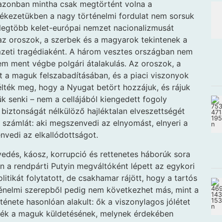
 azonban mintha csak megtörtént volna a
lékezetükben a nagy történelmi fordulat nem sorsuk
 legtöbb kelet-európai nemzet nacionalizmusát
 az oroszok, a szerbek és a magyarok tekintenek a
emzeti tragédiaként. A három vesztes országban nem
m ment végbe polgári átalakulás. Az oroszok, a
 a maguk felszabadításában, és a piaci viszonyok
élték meg, hogy a Nyugat betört hozzájuk, és rájuk
k senki – nem a cellájából kiengedett fogoly
iztonságát nélkülöző hajléktalan elveszettségét
a számlát: aki megszenvedi az elnyomást, elnyeri a
nvedi az elkallódottságot.
dés, káosz, korrupció és rettenetes háborúk sora
n a rendpárti Putyin megváltóként lépett az egykori
litikát folytatott, de csakhamar rájött, hogy a tartós
rténelmi szerepből pedig nem következhet más, mint a
énete hasonlóan alakult: ők a viszonylagos jólétet
ették a maguk küldetésének, melynek érdekében