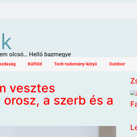
ök
 sem olcsó… Helló bazmegye
azdaság
Külföld
Tech-tudomány-kütyü
Outdoor
Z
m vesztes
 orosz, a szerb és a
F
L