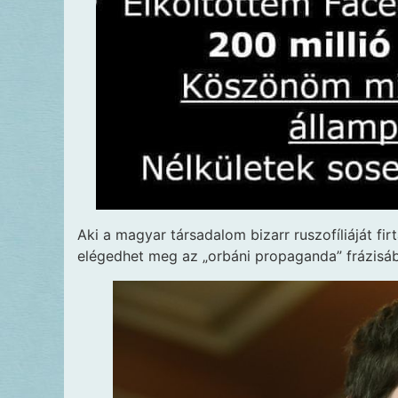
Aki a magyar társadalom bizarr ruszofíliáját fir
elégedhet meg az „orbáni propaganda” frázisáb