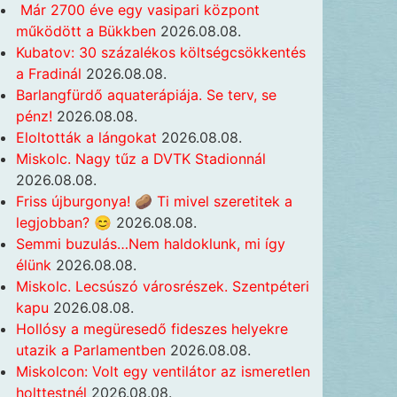
Már 2700 éve egy vasipari központ
működött a Bükkben
2026.08.08.
Kubatov: 30 százalékos költségcsökkentés
a Fradinál
2026.08.08.
Barlangfürdő aquaterápiája. Se terv, se
pénz!
2026.08.08.
Eloltották a lángokat
2026.08.08.
Miskolc. Nagy tűz a DVTK Stadionnál
2026.08.08.
Friss újburgonya! 🥔 Ti mivel szeretitek a
legjobban? 😊
2026.08.08.
Semmi buzulás…Nem haldoklunk, mi így
élünk
2026.08.08.
Miskolc. Lecsúszó városrészek. Szentpéteri
kapu
2026.08.08.
Hollósy a megüresedő fideszes helyekre
utazik a Parlamentben
2026.08.08.
Miskolcon: Volt egy ventilátor az ismeretlen
holttestnél
2026.08.08.