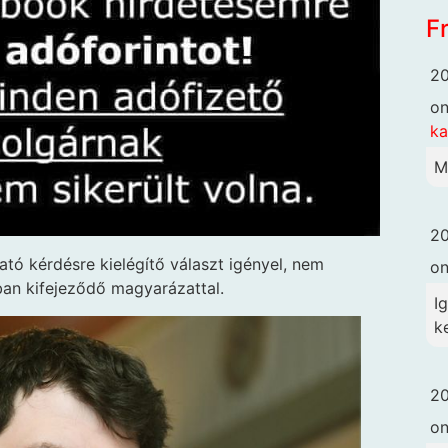
F
20
o
k
M
20
tató kérdésre kielégítő választ igényel, nem
o
an kifejeződő magyarázattal.
I
ke
20
o