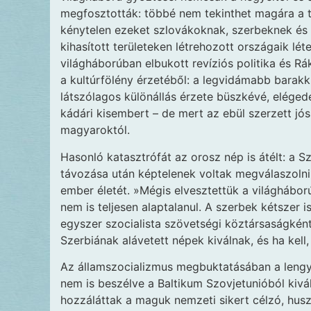
megfosztották: többé nem tekinthet magára a 
kénytelen ezeket szlovákoknak, szerbeknek és
kihasított területeken létrehozott országaik lét
világháborúban elbukott revíziós politika és R
a kultúrfölény érzetéből: a legvidámabb barak
látszólagos különállás érzete büszkévé, elégede
kádári kisembert – de mert az ebül szerzett jós
magyaroktól.
Hasonló katasztrófát az orosz nép is átélt: a 
távozása után képtelenek voltak megválaszolni 
ember életét. »Mégis elvesztettük a világháború
nem is teljesen alaptalanul. A szerbek kétszer i
egyszer szocialista szövetségi köztársaságként,
Szerbiának alávetett népek kiválnak, és ha kell
Az államszocializmus megbuktatásában a lengye
nem is beszélve a Baltikum Szovjetunióból kivá
hozzáláttak a maguk nemzeti sikert célzó, hus