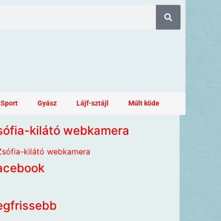
Sport
Gyász
Lájf-sztájl
Múlt köde
sófia-kilátó webkamera
acebook
egfrissebb