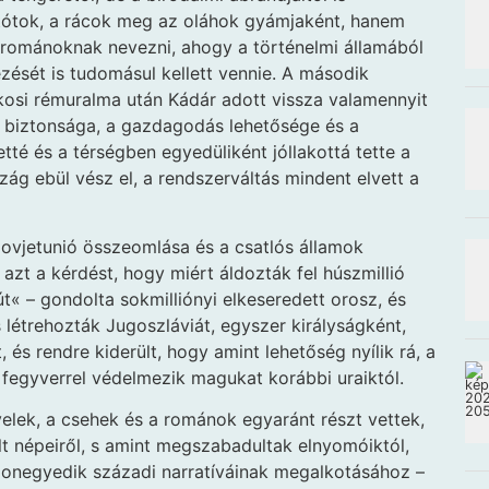
tótok, a rácok meg az oláhok gyámjaként, hanem
 románoknak nevezni, ahogy a történelmi államából
ezését is tudomásul kellett vennie. A második
ákosi rémuralma után Kádár adott vissza valamennyit
k biztonsága, a gazdagodás lehetősége és a
tté és a térségben egyedüliként jóllakottá tette a
zág ebül vész el, a rendszerváltás mindent elvett a
Szovjetunió összeomlása és a csatlós államok
azt a kérdést, hogy miért áldozták fel húszmillió
t« – gondolta sokmilliónyi elkeseredett orosz, és
s létrehozták Jugoszláviát, egyszer királyságként,
 és rendre kiderült, hogy amint lehetőség nyílik rá, a
, fegyverrel védelmezik magukat korábbi uraiktól.
lek, a csehek és a románok egyaránt részt vettek,
lt népeiről, s amint megszabadultak elnyomóiktól,
zonegyedik századi narratíváinak megalkotásához –