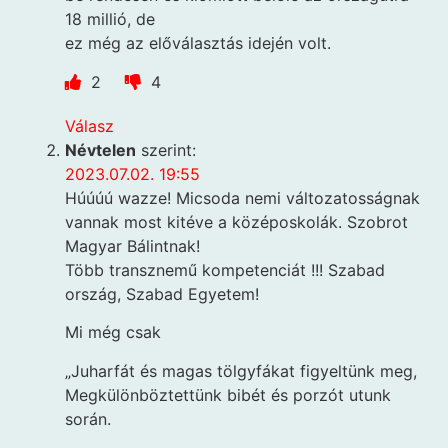
18 millió, de
ez még az előválasztás idején volt.
2
4
Válasz
Névtelen
szerint:
2023.07.02. 19:55
Húúúú wazze! Micsoda nemi változatosságnak
vannak most kitéve a középoskolák. Szobrot
Magyar Bálintnak!
Több transznemű kompetenciát !!! Szabad
ország, Szabad Egyetem!
Mi még csak
„Juharfát és magas tölgyfákat figyeltünk meg,
Megkülönböztettünk bibét és porzót utunk
során.