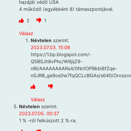
hazáját védő USA
4 működő (egyébként 8) támaszpontjával.
2
1
Válasz
Névtelen
szerint:
2023.07.03. 15:08
https://1.bp.blogspot.com/-
Q5BSJh8vPhc/W9jijZ9-
nRI/AAAAAAAARs4/0Nn1OPBkbl8fZqe-
nSJRB_ge9os0w7fqQCLcBGAs/s640/Orosz
Válasz
Névtelen
szerint:
2023.07.05. 00:37
1 % -ról felkúszott 2 %-ra.