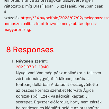
felnőttek aránya az országokat összevetve igen
változatos: míg Brazíliában 15 százalék, Peruban csak
4
százalék.
https://24.hu/belfold/2023/07/02/meleghazass
homoszexualitas-lmbt-kozvelemenykutatas-ipsos-
magyarorszag/
8 Responses
Névtelen
szerint:
2023.07.02. 19:40
Nyugi van! Van még pénz molinókra a teljesen
zárt adománygyűjtő ládákban, euróban,
fontban, dollárban A datadat összegyűjtötte
az összes korházi széfeket Horváth Ágica
korszakából. Ezek vasládikák kaptak új
szerepet. Egyszer előfordult, hogy nem zárták
be rendesen és kiömlött belőle az országútra