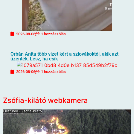
2026-08-06
1 hozzászólás
Orbán Anita több vizet kért a szlovákoktól, akik azt
üzenték: Lesz, ha esik
2026-08-06
1 hozzászólás
Zsófia-kilátó webkamera