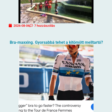
2026-08-06
7 hozzászólás
Bra-maxxing. Gyorsabbá tehet a kitömött melltartó?