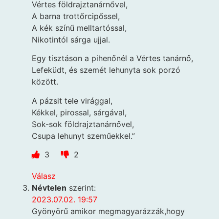
Vértes földrajztanárnővel,
A barna trottőrcipőssel,
A kék színű melltartóssal,
Nikotintól sárga ujjal.
Egy tisztáson a pihenőnél a Vértes tanárnő,
Lefeküdt, és szemét lehunyta sok porzó
között.
A pázsit tele virággal,
Kékkel, pirossal, sárgával,
Sok-sok földrajztanárnővel,
Csupa lehunyt szeműekkel.”
3
2
Válasz
Névtelen
szerint:
2023.07.02. 19:57
Gyönyörű amikor megmagyarázzák,hogy