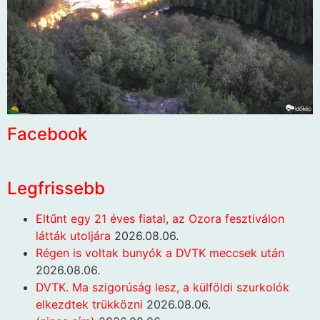
Facebook
Legfrissebb
Eltűnt egy 21 éves fiatal, az Ozora fesztiválon
látták utoljára
2026.08.06.
Régen is voltak bunyók a DVTK meccsek után
2026.08.06.
DVTK. Ma szigorúság lesz, a külföldi szurkolók
elkezdtek trükközni
2026.08.06.