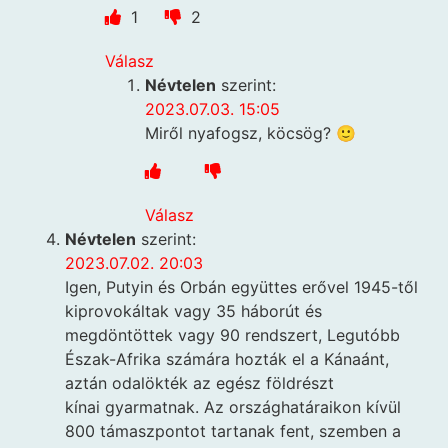
1
2
Válasz
Névtelen
szerint:
2023.07.03. 15:05
Miről nyafogsz, köcsög? 🙂
Válasz
Névtelen
szerint:
2023.07.02. 20:03
Igen, Putyin és Orbán együttes erővel 1945-től
kiprovokáltak vagy 35 háborút és
megdöntöttek vagy 90 rendszert, Legutóbb
Észak-Afrika számára hozták el a Kánaánt,
aztán odalökték az egész földrészt
kínai gyarmatnak. Az országhatáraikon kívül
800 támaszpontot tartanak fent, szemben a