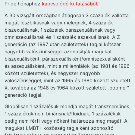
Pride hónaphoz
kapcsolódó kutatásából
.
A 30 vizsgált országban átlagosan 3 százalék vallotta
magát leszbikusnak vagy melegnek, 4 százalék
biszexuálisnak, 1 százalék pánszexuálisnak vagy
omniszexuálisnak és 1 százalék aszexuálisnak. A Z
generáció (az 1997 után születettek) tagjai kétszer
nagyobb valószínűséggel azonosítják magukat
biszexuálisként, pánszexuálisként/omniszexuálisként
és aszexuálisként, mint a millenniálok (az 1981 és 1996
között születettek), és négyszer nagyobb
valószínűséggel, mint az 1965 és 1980 között született
X, továbbá az 1948 és 1964 között született „boomer”
generáció tagjai.
Globálisan 1 százalékuk mondja magát transzneműnek,
1 százalékuk nem binárisnak/fluidnak, 1 százalékuk
pedig nem férfi vagy nőként határozza meg magát. A
magukat LMBT+ közösség tagjaiként azonosító