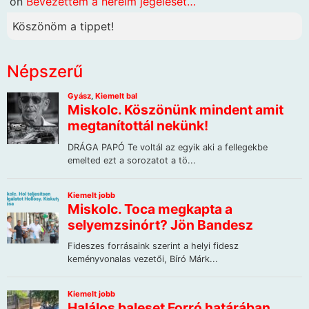
on
Bevezettem a heréim jegelését…
Köszönöm a tippet!
Népszerű