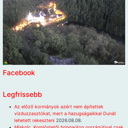
Facebook
Legfrissebb
Az előző kormányok azért nem építettek
vízduzzasztókat, mert a hazugságaikkal Dunát
lehetett rekeszteni
2026.08.08.
Miskolc. Komlóstetői bringaúton országútival csak