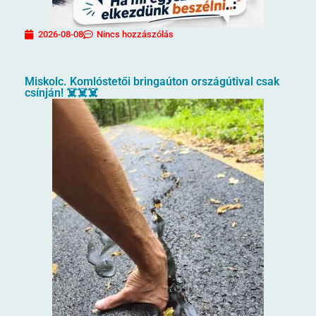
2026-08-08
Nincs hozzászólás
Miskolc. Komlóstetői bringaúton országútival csak
csínján! ☠️☠️☠️