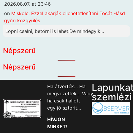
2026.08.07. at 23:46
on
Miskolc. Ezzel akarják ellehetetleníteni Tocát -lásd
győri közgyűlés
Lopni csalni, betörni is lehet.De mindegyik...
Népszerű
Népszerű
Lapunka
Ha átverték… Ha
megvezették… Vagy
szemlézi
ha csak hallott
egy jó sztorit…
HÍVJON
MINKET!