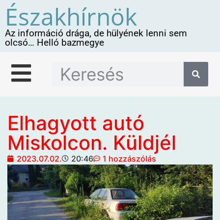
Északhírnök
Az információ drága, de hülyének lenni sem
olcsó… Helló bazmegye
Elhagyott autó
Miskolcon. Küldjél
2023.07.02.
20:46
1 hozzászólás