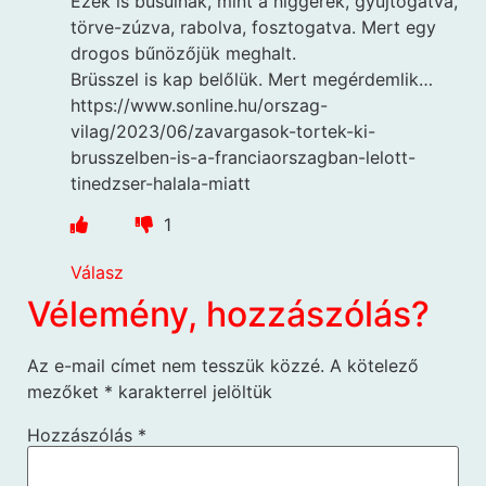
Ezek is búsulnak, mint a niggerek, gyújtogatva,
törve-zúzva, rabolva, fosztogatva. Mert egy
drogos bűnözőjük meghalt.
Brüsszel is kap belőlük. Mert megérdemlik…
https://www.sonline.hu/orszag-
vilag/2023/06/zavargasok-tortek-ki-
brusszelben-is-a-franciaorszagban-lelott-
tinedzser-halala-miatt
1
Válasz
Vélemény, hozzászólás?
Az e-mail címet nem tesszük közzé.
A kötelező
mezőket
*
karakterrel jelöltük
Hozzászólás
*