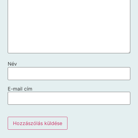
Név
E-mail cím