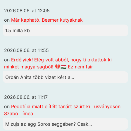
2026.08.06. at 12:05
on
Már kapható. Beemer kutyáknak
1.5 milla kb
2026.08.06. at 11:55
on
Erdélyiek! Elég volt abból, hogy ti oktattok ki
minket magyarságból! 💔🇭🇺 Ez nem fair
Orbán Anita több vizet kért a...
2026.08.06. at 11:17
on
Pedofília miatt elítélt tanárt szúrt ki Tusványoson
Szabó Tímea
Mizujs az agg Soros seggében? Csak...