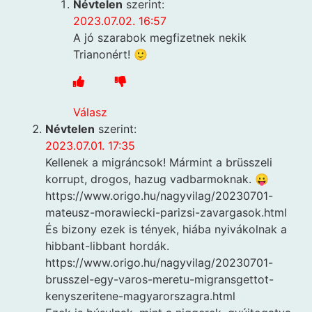
Névtelen
szerint:
2023.07.02. 16:57
A jó szarabok megfizetnek nekik
Trianonért! 🙂
Válasz
Névtelen
szerint:
2023.07.01. 17:35
Kellenek a migráncsok! Mármint a brüsszeli
korrupt, drogos, hazug vadbarmoknak. 😛
https://www.origo.hu/nagyvilag/20230701-
mateusz-morawiecki-parizsi-zavargasok.html
És bizony ezek is tények, hiába nyivákolnak a
hibbant-libbant hordák.
https://www.origo.hu/nagyvilag/20230701-
brusszel-egy-varos-meretu-migransgettot-
kenyszeritene-magyarorszagra.html