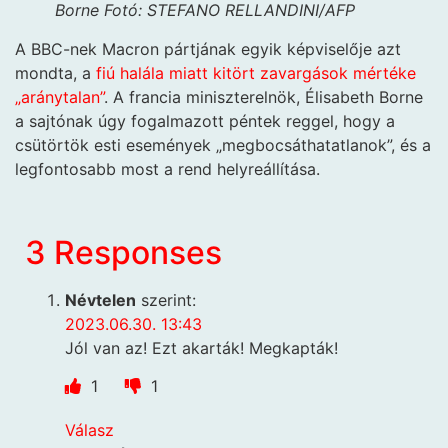
Borne
Fotó: STEFANO RELLANDINI/AFP
A BBC-nek Macron pártjának egyik képviselője azt
mondta, a
fiú halála miatt kitört zavargások mértéke
„aránytalan”
. A francia miniszterelnök, Élisabeth Borne
a sajtónak úgy fogalmazott péntek reggel, hogy a
csütörtök esti események „megbocsáthatatlanok”, és a
legfontosabb most a rend helyreállítása.
3 Responses
Névtelen
szerint:
2023.06.30. 13:43
Jól van az! Ezt akarták! Megkapták!
1
1
Válasz