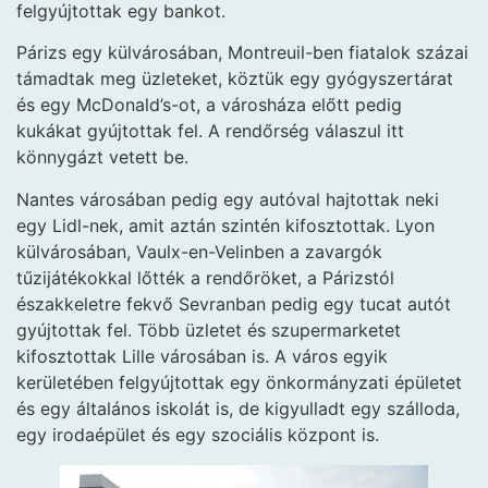
felgyújtottak egy bankot.
Párizs egy külvárosában, Montreuil-ben fiatalok százai
támadtak meg üzleteket, köztük egy gyógyszertárat
és egy McDonald’s-ot, a városháza előtt pedig
kukákat gyújtottak fel. A rendőrség válaszul itt
könnygázt vetett be.
Nantes városában pedig egy autóval hajtottak neki
egy Lidl-nek, amit aztán szintén kifosztottak. Lyon
külvárosában, Vaulx-en-Velinben a zavargók
tűzijátékokkal lőtték a rendőröket, a Párizstól
északkeletre fekvő Sevranban pedig egy tucat autót
gyújtottak fel. Több üzletet és szupermarketet
kifosztottak Lille városában is. A város egyik
kerületében felgyújtottak egy önkormányzati épületet
és egy általános iskolát is, de kigyulladt egy szálloda,
egy irodaépület és egy szociális központ is.