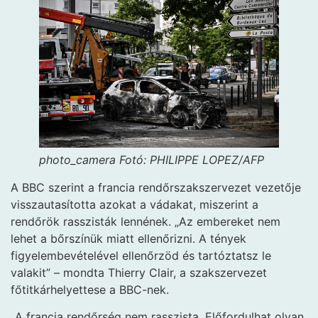
photo_camera
Fotó: PHILIPPE LOPEZ/AFP
A BBC szerint a francia rendőrszakszervezet vezetője
visszautasította azokat a vádakat, miszerint a
rendőrök rasszisták lennének. „Az embereket nem
lehet a bőrszínük miatt ellenőrizni. A tények
figyelembevételével ellenőrzöd és tartóztatsz le
valakit” – mondta Thierry Clair, a szakszervezet
főtitkárhelyettese a BBC-nek.
„A francia rendőrség nem rasszista. Előfordulhat olyan