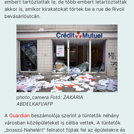
embert tartóztattak le, de több embert letartóztattak
akkor is, amikor kirakatokat törtek be a rue de Rivoli
bevásárlóutcán.
photo_camera
Fotó: ZAKARIA
ABDELKAFI/AFP
A
Guardian
beszámolója szerint a tüntetők néhány
városban középületeket is célba vettek. A tüntetők
„bosszú Nahelért” feliratot fújtak fel az épületekre és