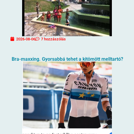
2026-08-06
7 hozzászólás
Bra-maxxing. Gyorsabbá tehet a kitömött melltartó?