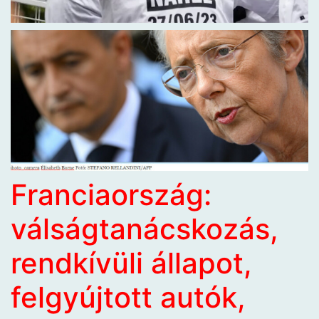
Franciaország:
válságtanácskozás,
rendkívüli állapot,
felgyújtott autók,