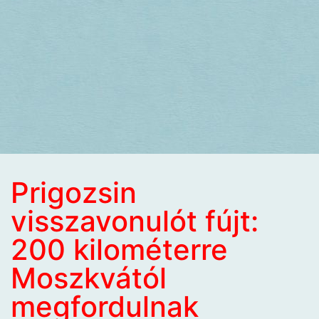
Prigozsin
visszavonulót fújt:
200 kilométerre
Moszkvától
megfordulnak