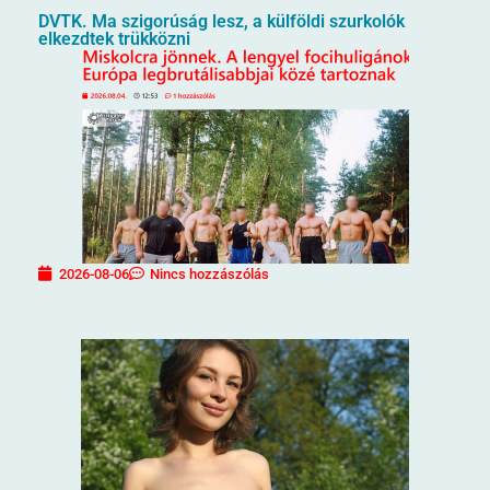
DVTK. Ma szigorúság lesz, a külföldi szurkolók
elkezdtek trükközni
2026-08-06
Nincs hozzászólás