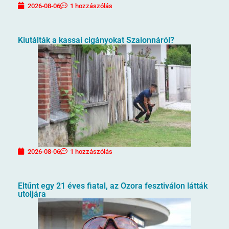
2026-08-06
1 hozzászólás
Kiutálták a kassai cigányokat Szalonnáról?
2026-08-06
1 hozzászólás
Eltűnt egy 21 éves fiatal, az Ozora fesztiválon látták
utoljára