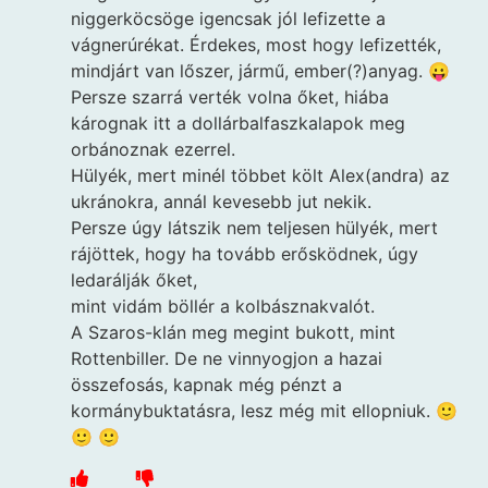
niggerköcsöge igencsak jól lefizette a
vágnerúrékat. Érdekes, most hogy lefizették,
mindjárt van lőszer, jármű, ember(?)anyag. 😛
Persze szarrá verték volna őket, hiába
kárognak itt a dollárbalfaszkalapok meg
orbánoznak ezerrel.
Hülyék, mert minél többet költ Alex(andra) az
ukránokra, annál kevesebb jut nekik.
Persze úgy látszik nem teljesen hülyék, mert
rájöttek, hogy ha tovább erősködnek, úgy
ledarálják őket,
mint vidám böllér a kolbásznakvalót.
A Szaros-klán meg megint bukott, mint
Rottenbiller. De ne vinnyogjon a hazai
összefosás, kapnak még pénzt a
kormánybuktatásra, lesz még mit ellopniuk. 🙂
🙂 🙂