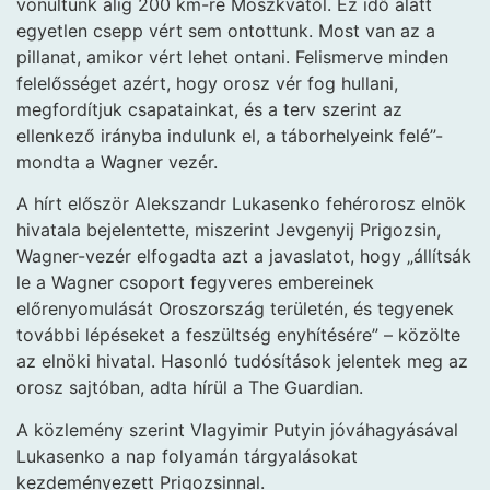
vonultunk alig 200 km-re Moszkvától. Ez idő alatt
egyetlen csepp vért sem ontottunk. Most van az a
pillanat, amikor vért lehet ontani. Felismerve minden
felelősséget azért, hogy orosz vér fog hullani,
megfordítjuk csapatainkat, és a terv szerint az
ellenkező irányba indulunk el, a táborhelyeink felé”-
mondta a Wagner vezér.
A hírt először Alekszandr Lukasenko fehérorosz elnök
hivatala bejelentette, miszerint Jevgenyij Prigozsin,
Wagner-vezér elfogadta azt a javaslatot, hogy „állítsák
le a Wagner csoport fegyveres embereinek
előrenyomulását Oroszország területén, és tegyenek
további lépéseket a feszültség enyhítésére” – közölte
az elnöki hivatal. Hasonló tudósítások jelentek meg az
orosz sajtóban, adta hírül a The Guardian.
A közlemény szerint Vlagyimir Putyin jóváhagyásával
Lukasenko a nap folyamán tárgyalásokat
kezdeményezett Prigozsinnal.