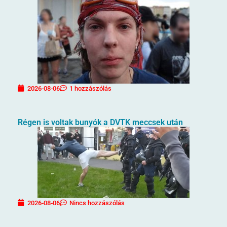
2026-08-06
1 hozzászólás
Régen is voltak bunyók a DVTK meccsek után
2026-08-06
Nincs hozzászólás