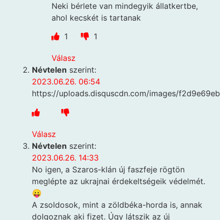
Neki bérlete van mindegyik állatkertbe,
ahol kecskét is tartanak
1
1
Válasz
Névtelen
szerint:
2023.06.26. 06:54
https://uploads.disquscdn.com/images/f2d9e6
Válasz
Névtelen
szerint:
2023.06.26. 14:33
No igen, a Szaros-klán új faszfeje rögtön
meglépte az ukrajnai érdekeltségeik védelmét.
😛
A zsoldosok, mint a zöldbéka-horda is, annak
dolgoznak aki fizet. Úgy látszik az új