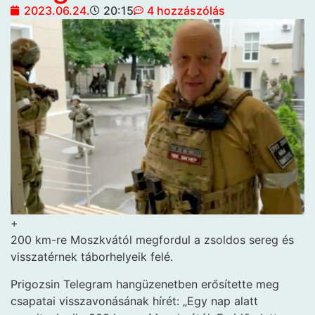
2023.06.24.
20:15
4 hozzászólás
+
200 km-re Moszkvától megfordul a zsoldos sereg és
visszatérnek táborhelyeik felé.
Prigozsin Telegram hangüzenetben erősítette meg
csapatai visszavonásának hírét: „Egy nap alatt