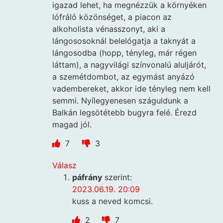
igazad lehet, ha megnézzük a környéken
lófráló közönséget, a piacon az
alkoholista vénasszonyt, aki a
lángososoknál belelógatja a taknyát a
lángosodba (hopp, tényleg, már régen
láttam), a nagyvilági színvonalú aluljárót,
a szemétdombot, az egymást anyázó
vadembereket, akkor ide tényleg nem kell
semmi. Nyílegyenesen száguldunk a
Balkán legsötétebb bugyra felé. Érezd
magad jól.
7
3
Válasz
páfrány
szerint:
2023.06.19. 20:09
kuss a neved komcsi.
2
7