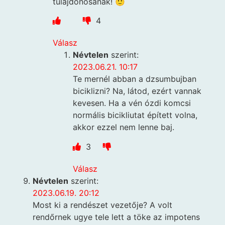
tulajdonosának! 🙂
4
Válasz
Névtelen
szerint:
2023.06.21. 10:17
Te mernél abban a dzsumbujban
biciklizni? Na, látod, ezért vannak
kevesen. Ha a vén ózdi komcsi
normális bicikliutat épített volna,
akkor ezzel nem lenne baj.
3
Válasz
Névtelen
szerint:
2023.06.19. 20:12
Most ki a rendészet vezetője? A volt
rendőrnek ugye tele lett a töke az impotens