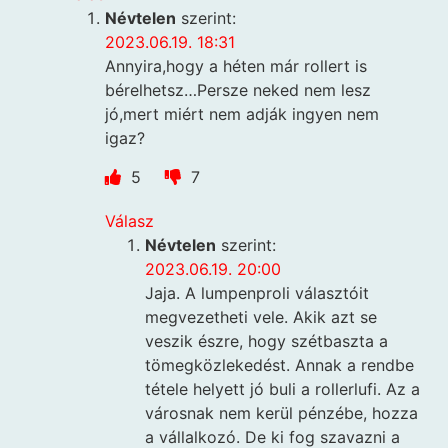
Névtelen
szerint:
2023.06.19. 18:31
Annyira,hogy a héten már rollert is
bérelhetsz…Persze neked nem lesz
jó,mert miért nem adják ingyen nem
igaz?
5
7
Válasz
Névtelen
szerint:
2023.06.19. 20:00
Jaja. A lumpenproli választóit
megvezetheti vele. Akik azt se
veszik észre, hogy szétbaszta a
tömegközlekedést. Annak a rendbe
tétele helyett jó buli a rollerlufi. Az a
városnak nem kerül pénzébe, hozza
a vállalkozó. De ki fog szavazni a