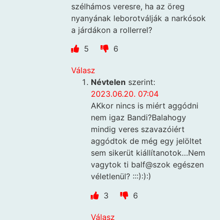
szélhámos veresre, ha az öreg
nyanyának leborotválják a narkósok
a járdákon a rollerrel?
5
6
Válasz
Névtelen
szerint:
2023.06.20. 07:04
AKkor nincs is miért aggódni
nem igaz Bandi?Balahogy
mindig veres szavazóiért
aggódtok de még egy jelöltet
sem sikerüt kiállítanotok…Nem
vagytok ti balf@szok egészen
véletlenül? :::):):)
3
6
Válasz