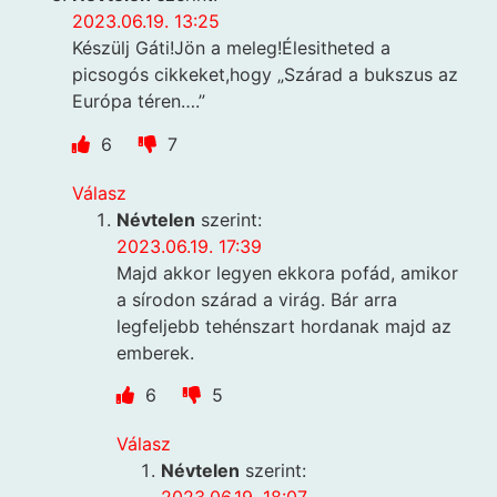
2023.06.19. 13:25
Készülj Gáti!Jön a meleg!Élesitheted a
picsogós cikkeket,hogy „Szárad a bukszus az
Európa téren….”
6
7
Válasz
Névtelen
szerint:
2023.06.19. 17:39
Majd akkor legyen ekkora pofád, amikor
a sírodon szárad a virág. Bár arra
legfeljebb tehénszart hordanak majd az
emberek.
6
5
Válasz
Névtelen
szerint: