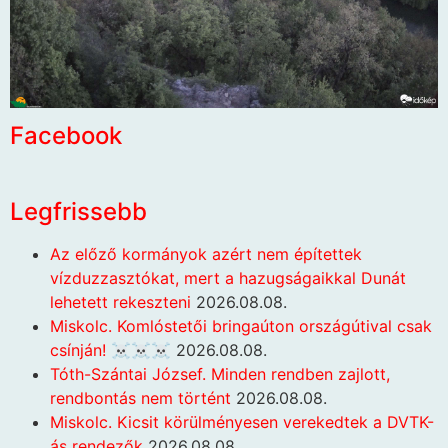
Facebook
Legfrissebb
Az előző kormányok azért nem építettek
vízduzzasztókat, mert a hazugságaikkal Dunát
lehetett rekeszteni
2026.08.08.
Miskolc. Komlóstetői bringaúton országútival csak
csínján! ☠️☠️☠️
2026.08.08.
Tóth-Szántai József. Minden rendben zajlott,
rendbontás nem történt
2026.08.08.
Miskolc. Kicsit körülményesen verekedtek a DVTK-
ás rendezők
2026.08.08.