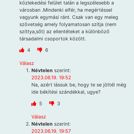
közlekedési felület talán a legszélesebb a
városban .Mindenki elfér, ha megértéssel
vagyunk egymási ránt. Csak van egy meleg
szövetség amely folyamatosan szítja (nem
szittya,sőt) az ellentéteket a különböző
társadalmi csoportok között.
4
6
Válasz
Névtelen
szerint:
2023.06.19. 19:52
Na, azért lássuk be, hogy te se jöttél még
ide békítési szándékkal, ugye?
5
3
Válasz
Névtelen
szerint:
2023.06.19. 19:57