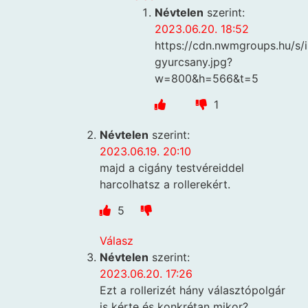
Névtelen
szerint:
2023.06.20. 18:52
https://cdn.nwmgroups.hu/s/
gyurcsany.jpg?
w=800&h=566&t=5
1
Névtelen
szerint:
2023.06.19. 20:10
majd a cigány testvéreiddel
harcolhatsz a rollerekért.
5
Válasz
Névtelen
szerint:
2023.06.20. 17:26
Ezt a rollerizét hány választópolgár
is kérte és konkrétan mikor?