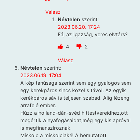
Válasz
Névtelen
szerint:
2023.06.20. 17:24
Fáj az igazság, veres elvtárs?
4
2
Válasz
Névtelen
szerint:
2023.06.19. 17:04
A kép tanúsága szerint sem egy gyalogos sem
egy kerékpáros sincs közel s távol. Az egyik
kerékpáros sáv is teljesen szabad. Alig lézeng
arrafelé ember.
Húzz a holland-dán-svéd hittestvéreidhez,ott
megértik a nyafogásaidat,még egy kis apróval
is megfinanszíroznak.
Miskolc a miskolciaké! A bemutatott