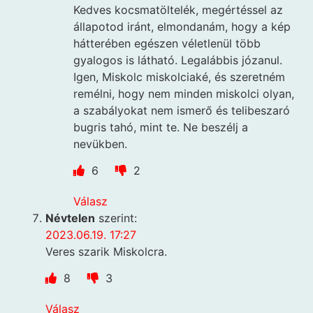
Kedves kocsmatöltelék, megértéssel az
állapotod iránt, elmondanám, hogy a kép
hátterében egészen véletlenül több
gyalogos is látható. Legalábbis józanul.
Igen, Miskolc miskolciaké, és szeretném
remélni, hogy nem minden miskolci olyan,
a szabályokat nem ismerő és telibeszaró
bugris tahó, mint te. Ne beszélj a
nevükben.
6
2
Válasz
Névtelen
szerint:
2023.06.19. 17:27
Veres szarik Miskolcra.
8
3
Válasz