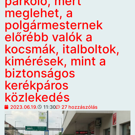
parkoló, mert
meglehet, a
polgármesternek
előrébb valók a
kocsmák, italboltok,
kimérések, mint a
biztonságos
kerékpáros
közlekedés
2023.06.19.
11:30
27 hozzászólás