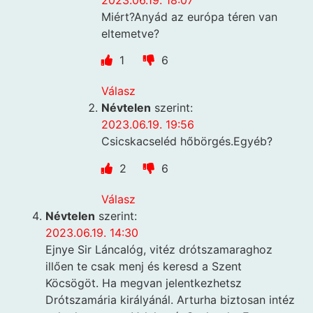
2023.06.19. 18:07
Miért?Anyád az európa téren van
eltemetve?
1
6
Válasz
Névtelen
szerint:
2023.06.19. 19:56
Csicskacseléd hőbörgés.Egyéb?
2
6
Válasz
Névtelen
szerint:
2023.06.19. 14:30
Ejnye Sir Láncalóg, vitéz drótszamaraghoz
illően te csak menj és keresd a Szent
Köcsögöt. Ha megvan jelentkezhetsz
Drótszamária királyánál. Arturha biztosan intéz