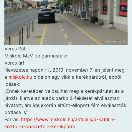
Veres Pál
Miskolc MJV polgármestere
Veres úr!
Nevezetes napon :-), 2019. november 7-én jelent meg
a
miskolc.hu
oldalon egy cikk a kerékpárútról, ebből
idézek:
„Ennek keretében valósulhat meg a kerékpárutat és a
járdát, illetve az autós parkoló-felületet elválasztani
hivatott, ám idejekorán eltűnt-ellopott fém elválasztók
pótlása is”
Forrás:
https://www.miskolc.hu/
aktualis/a-katalin-
koztol-a-
bosch-fele-kerekparral