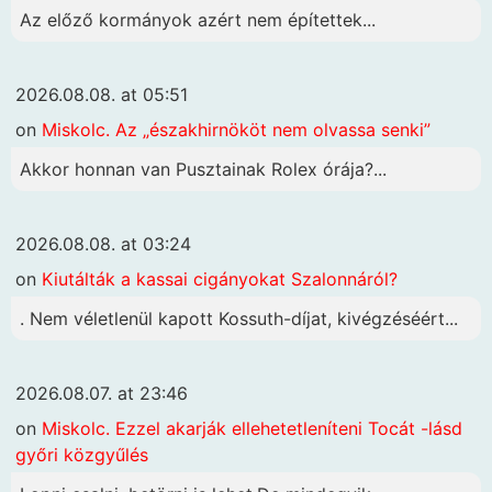
Az előző kormányok azért nem építettek...
2026.08.08. at 05:51
on
Miskolc. Az „északhirnököt nem olvassa senki”
Akkor honnan van Pusztainak Rolex órája?...
2026.08.08. at 03:24
on
Kiutálták a kassai cigányokat Szalonnáról?
. Nem véletlenül kapott Kossuth-díjat, kivégzéséért...
2026.08.07. at 23:46
on
Miskolc. Ezzel akarják ellehetetleníteni Tocát -lásd
győri közgyűlés