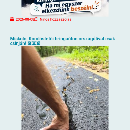
2026-08-08
Nincs hozzászólás
Miskolc. Komlóstetői bringaúton országútival csak
csínján! ☠️☠️☠️