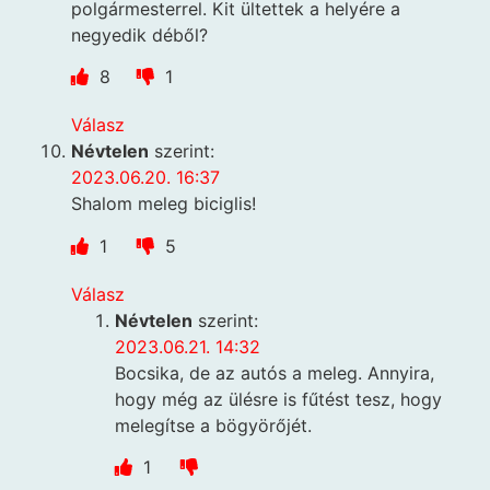
polgármesterrel. Kit ültettek a helyére a
negyedik déből?
8
1
Válasz
Névtelen
szerint:
2023.06.20. 16:37
Shalom meleg biciglis!
1
5
Válasz
Névtelen
szerint:
2023.06.21. 14:32
Bocsika, de az autós a meleg. Annyira,
hogy még az ülésre is fűtést tesz, hogy
melegítse a bögyörőjét.
1