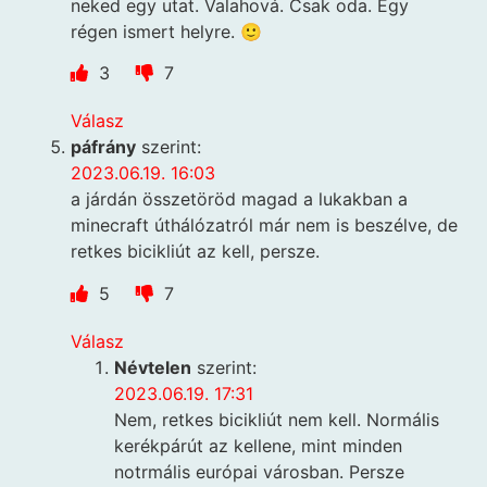
neked egy utat. Valahová. Csak oda. Egy
régen ismert helyre. 🙂
3
7
Válasz
páfrány
szerint:
2023.06.19. 16:03
a járdán összetöröd magad a lukakban a
minecraft úthálózatról már nem is beszélve, de
retkes bicikliút az kell, persze.
5
7
Válasz
Névtelen
szerint:
2023.06.19. 17:31
Nem, retkes bicikliút nem kell. Normális
kerékpárút az kellene, mint minden
notrmális európai városban. Persze