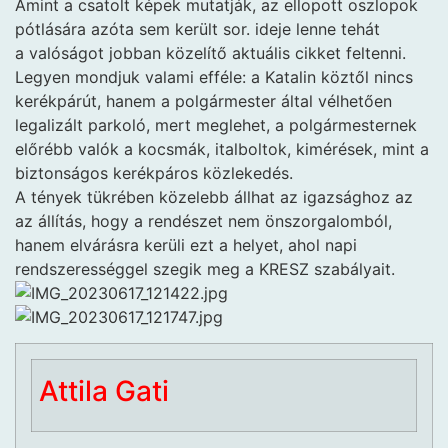
Amint a csatolt képek mutatják, az ellopott oszlopok
pótlására azóta sem került sor. ideje lenne tehát
a valóságot jobban közelítő aktuális cikket feltenni.
Legyen mondjuk valami efféle: a Katalin köztől nincs
kerékpárút, hanem a polgármester által vélhetően
legalizált parkoló, mert meglehet, a polgármesternek
előrébb valók a kocsmák, italboltok, kimérések, mint a
biztonságos kerékpáros közlekedés.
A tények tükrében közelebb állhat az igazsághoz az
az állítás, hogy a rendészet nem önszorgalomból,
hanem elvárásra kerüli ezt a helyet, ahol napi
rendszerességgel szegik meg a KRESZ szabályait.
Attila Gati