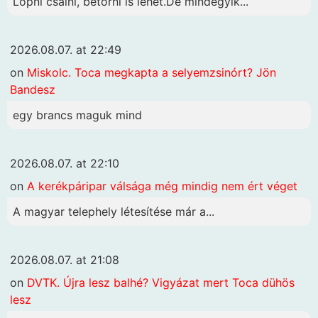
Lopni csalni, betörni is lehet.De mindegyik...
2026.08.07. at 22:49
on
Miskolc. Toca megkapta a selyemzsinórt? Jön
Bandesz
egy brancs maguk mind
2026.08.07. at 22:10
on
A kerékpáripar válsága még mindig nem ért véget
A magyar telephely létesítése már a...
2026.08.07. at 21:08
on
DVTK. Újra lesz balhé? Vigyázat mert Toca dühös
lesz