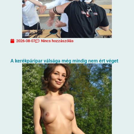
2026-08-07
Nincs hozzászólás
A kerékpáripar válsága még mindig nem ért véget