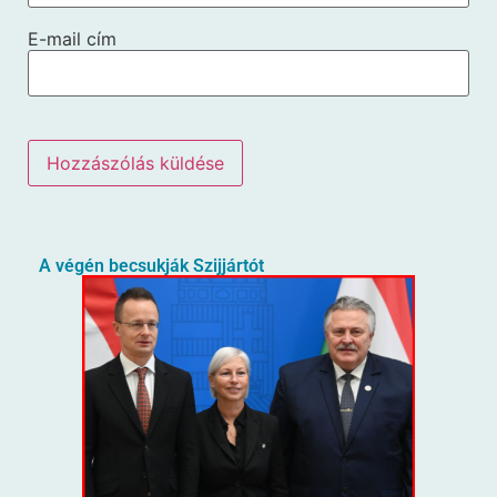
E-mail cím
A végén becsukják Szijjártót