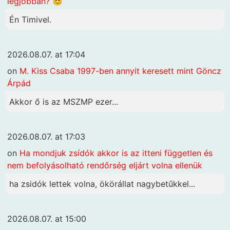
legjobban? 😊
Én Timivel.
2026.08.07. at 17:04
on
M. Kiss Csaba 1997-ben annyit keresett mint Göncz
Árpád
Akkor ő is az MSZMP ezer...
2026.08.07. at 17:03
on
Ha mondjuk zsídók akkor is az itteni független és
nem befolyásolható rendőrség eljárt volna ellenük
ha zsidók lettek volna, ökörállat nagybetűkkel...
2026.08.07. at 15:00