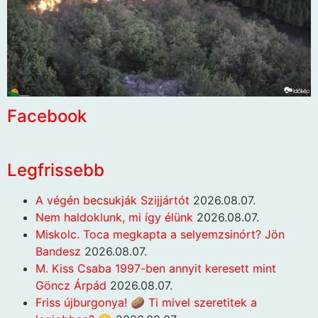
Facebook
Legfrissebb
A végén becsukják Szijjártót
2026.08.07.
Nem haldoklunk, mi így élünk
2026.08.07.
Miskolc. Toca megkapta a selyemzsinórt? Jön
Bandesz
2026.08.07.
M. Kiss Csaba 1997-ben annyit keresett mint
Göncz Árpád
2026.08.07.
Friss újburgonya! 🥔 Ti mivel szeretitek a