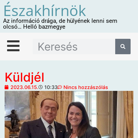
Északhírnök
Az információ drága, de hülyének lenni sem
olcsó… Helló bazmegye
Küldjél
2023.06.15.
10:33
Nincs hozzászólás