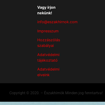
Vagy írjon
nekünk!
info@eszakhirnok.com
Impresszum
Hozzászólás
szabályai
Adatvédelmi
tájékoztató
Adatvédelmi
elveink
Copyright © 2020. – Északhírnök Minden jog fenntartva!