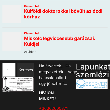
Lapunka
Ha átverték… Ha
Keresés
megvezették… Vagy
szemlézi
ha csak hallott
egy jó sztorit…
HÍVJON
MINKET!
+36302600871