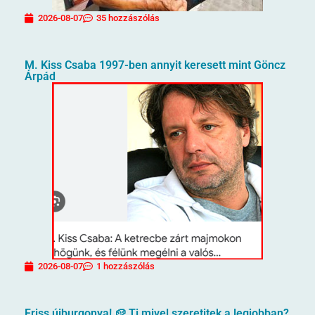
2026-08-07
35 hozzászólás
M. Kiss Csaba 1997-ben annyit keresett mint Göncz
Árpád
2026-08-07
1 hozzászólás
Friss újburgonya! 🥔 Ti mivel szeretitek a legjobban?