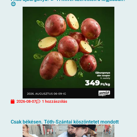
😊
2026-08-07
1 hozzászólás
Csak békésen. Tóth-Szántai köszöntetet mondott