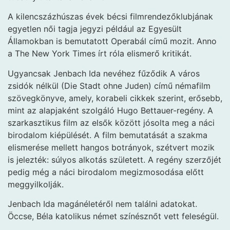
A kilencszázhúszas évek bécsi filmrendezőklubjának
egyetlen női tagja jegyzi például az Egyesült
Államokban is bemutatott Operabál című mozit. Anno
a The New York Times írt róla elismerő kritikát.
Ugyancsak Jenbach Ida nevéhez fűződik A város
zsidók nélkül (Die Stadt ohne Juden) című némafilm
szövegkönyve, amely, korabeli cikkek szerint, erősebb,
mint az alapjaként szolgáló Hugo Bettauer-regény. A
szarkasztikus film az elsők között jósolta meg a náci
birodalom kiépülését. A film bemutatását a szakma
elismerése mellett hangos botrányok, szétvert mozik
is jelezték: súlyos alkotás született. A regény szerzőjét
pedig még a náci birodalom megizmosodása előtt
meggyilkolják.
Jenbach Ida magánéletéről nem találni adatokat.
Öccse, Béla katolikus német színésznőt vett feleségül.