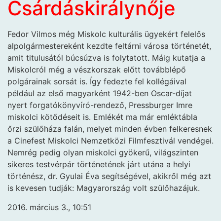
Csárdáskirálynője
Fedor Vilmos még Miskolc kulturális ügyekért felelős
alpolgármestereként kezdte feltárni városa történetét,
amit titulusától búcsúzva is folytatott. Máig kutatja a
Miskolcról még a vészkorszak előtt továbblépő
polgárainak sorsát is. Így fedezte fel kollégáival
például az első magyarként 1942-ben Oscar-díjat
nyert forgatókönyvíró-rendező, Pressburger Imre
miskolci kötődéseit is. Emlékét ma már emléktábla
őrzi szülőháza falán, melyet minden évben felkeresnek
a Cinefest Miskolci Nemzetközi Filmfesztivál vendégei.
Nemrég pedig olyan miskolci gyökerű, világszinten
sikeres testvérpár történetének járt utána a helyi
történész, dr. Gyulai Éva segítségével, akikről még azt
is kevesen tudják: Magyarország volt szülőhazájuk.
2016. március 3., 10:51