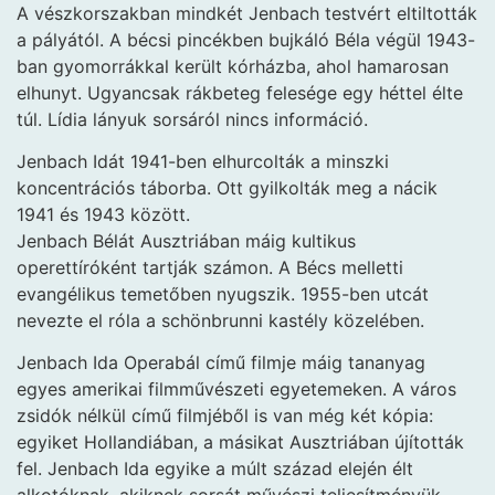
A vészkorszakban mindkét Jenbach testvért eltiltották
a pályától. A bécsi pincékben bujkáló Béla végül 1943-
ban gyomorrákkal került kórházba, ahol hamarosan
elhunyt. Ugyancsak rákbeteg felesége egy héttel élte
túl. Lídia lányuk sorsáról nincs információ.
Jenbach Idát 1941-ben elhurcolták a minszki
koncentrációs táborba. Ott gyilkolták meg a nácik
1941 és 1943 között.
Jenbach Bélát Ausztriában máig kultikus
operettíróként tartják számon. A Bécs melletti
evangélikus temetőben nyugszik. 1955-ben utcát
nevezte el róla a schönbrunni kastély közelében.
Jenbach Ida Operabál című filmje máig tananyag
egyes amerikai filmművészeti egyetemeken. A város
zsidók nélkül című filmjéből is van még két kópia:
egyiket Hollandiában, a másikat Ausztriában újították
fel. Jenbach Ida egyike a múlt század elején élt