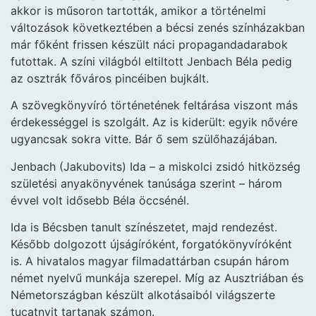
akkor is műsoron tartották, amikor a történelmi
változások következtében a bécsi zenés színházakban
már főként frissen készült náci propagandadarabok
futottak. A színi világból eltiltott Jenbach Béla pedig
az osztrák főváros pincéiben bujkált.
A szövegkönyvíró történetének feltárása viszont más
érdekességgel is szolgált. Az is kiderült: egyik nővére
ugyancsak sokra vitte. Bár ő sem szülőhazájában.
Jenbach (Jakubovits) Ida – a miskolci zsidó hitközség
születési anyakönyvének tanúsága szerint – három
évvel volt idősebb Béla öccsénél.
Ida is Bécsben tanult színészetet, majd rendezést.
Később dolgozott újságíróként, forgatókönyvíróként
is. A hivatalos magyar filmadattárban csupán három
német nyelvű munkája szerepel. Míg az Ausztriában és
Németországban készült alkotásaiból világszerte
tucatnyit tartanak számon.