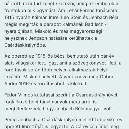
hárított: nem tud zenét szerezni, amíg az emberek a
frontokon ölik egymást. Ám Lehár Ferenc tanácsára
1915 nyarán Kálmán Imre, Leo Stein és Jenbach Béla
mégis megírták a darabot Kálmánék Bad Ischl-i
nyaralójában. Miskolc és más magyarországi
helyszínek Jenbach hatására kerülhettek a
Csárdáskirálynőbe.
Az operett az 1915-ös bécsi bemutató után pár év
alatt világsiker lett. Igaz, ami a szövegkönyvét illeti, a
fordítások során több helyen alkalmaztak helyi
lokációt Miskolc helyett. A város neve még Gábor
Andor 1916-os fordításából is kikerült.
Fedor Vilmos kutatásai szerint a Csárdáskirálynővel
foglalkozó honi tanulmányok mára arról is
megfeledkeznek, hogy Jenbach Béla magyar volt.
Pedig Jenbach a Csárdáskirálynő mellett több sikeres
operett librettóját is jegyezte. A Cárevics címűt még