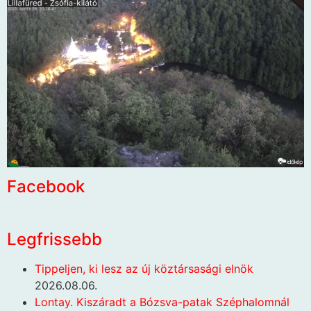
Facebook
Legfrissebb
Tippeljen, ki lesz az új köztársasági elnök
2026.08.06.
Lontay. Kiszáradt a Bózsva-patak Széphalomnál