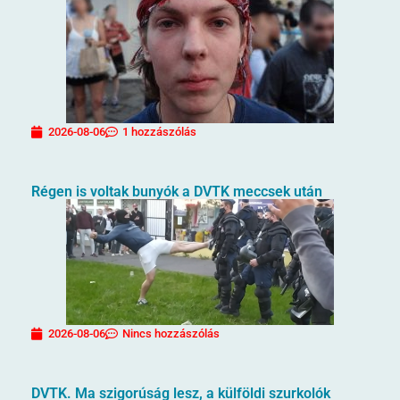
2026-08-06
1 hozzászólás
Régen is voltak bunyók a DVTK meccsek után
2026-08-06
Nincs hozzászólás
DVTK. Ma szigorúság lesz, a külföldi szurkolók