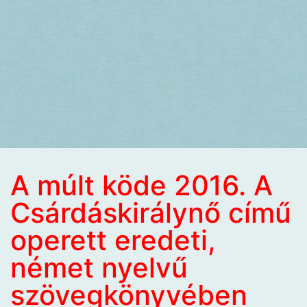
A múlt köde 2016. A
Csárdáskirálynő című
operett eredeti,
német nyelvű
szövegkönyvében