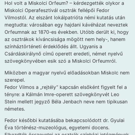
Hol volt a Miskolci Orfeum? – kérdezgették olykor a
Miskolci Operafesztivál osztrák fellépői Fedor
Vilmostól. Az elszánt lokálpatrióta némi kutatás után
megtudta: városában egy hajdani kávéházat neveztek
Orfeumnak az 1870-es években. Utóbb derült ki, hogy
az osztrákok kíváncsisága mögött nem hely-, hanem
színháztörténeti érdeklődés állt. Ugyanis a
Csárdáskirálynő című operett eredeti, német nyelvű
szövegkönyvében esik szó a Miskolci Orfeumról.
Miközben a magyar nyelvű előadásokban Miskolc nem
szerepel.
Fedor Vilmos a „rejtély” kapcsán elsőként figyelt fel a
tényre: a Kálmán Imre-operett szövegkönyvét Leo
Stein mellett jegyző Béla Jenbach neve nem tipikusan
németes.
Fedor későbbi kutatásába bekapcsolódott dr. Gyulai
Éva történész-muzeológus, egyetemi docens.
Elkezdték összevetni az osztrák színházi intézmények