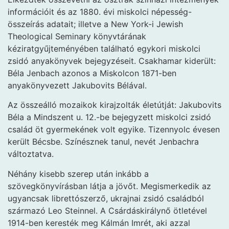
információit és az 1880. évi miskolci népesség-
összeírás adatait; illetve a New York-i Jewish
Theological Seminary könyvtárának
kéziratgyűjteményében található egykori miskolci
zsidó anyakönyvek bejegyzéseit. Csakhamar kiderült:
Béla Jenbach azonos a Miskolcon 1871-ben
anyakönyvezett Jakubovits Bélával.
Az összeálló mozaikok kirajzolták életútját: Jakubovits
Béla a Mindszent u. 12.-be bejegyzett miskolci zsidó
család öt gyermekének volt egyike. Tizennyolc évesen
került Bécsbe. Színésznek tanul, nevét Jenbachra
változtatva.
Néhány kisebb szerep után inkább a
szövegkönyvírásban látja a jövőt. Megismerkedik az
ugyancsak librettószerző, ukrajnai zsidó családból
származó Leo Steinnel. A Csárdáskirálynő ötletével
1914-ben keresték meg Kálmán Imrét, aki azzal