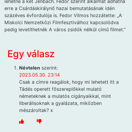
lehetne a két Jenbach. Fedor szerint alkalmat adhatna
erre a Csárdáskirálynő hazai bemutatásának idén
százéves évfordulója is. Fedor Vilmos hozzátette: „A
Miskolci Nemzetközi Filmfesztiválhoz kapcsolódva
pedig levetíthetnék A város zsidók nélkül című filmet.”
Egy válasz
Névtelen
szerint:
2023.05.30. 23:14
Csak a címre reagálok, hogy mi lehetett itt a
Tádés operett főszereplőkkel mulató
németeknek a mulatós cigányaikkal, mint
liberálisoknak a gyalázata, miközben
mészároltak? x