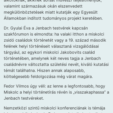
alkotóknak, akiknek sorsát művészi teljesítményük,
valamint származásuk okán elszenvedett
megkülönböztetések miatt kutatják egy Egyesült
Államokban indított tudományos projekt keretében.
Dr. Gyulai Éva a Jenbach testvérek kapcsán
szakfórumon is elmondta: ha valaki itthon a miskolci
zsidó családok történetét vagy a 19. század második
felének helyi történéseit választaná vizsgálódásai
tárgyául, az egykori miskolci Jakobovits család
történetében, amelynek két neves tagja a Jenbach
családnévre változtatta születési nevét, kiváló kutatási
témát találhatna. Hiszen annak alaposabb,
költségesebb feldolgozása még várat magára.
Fedor Vilmos úgy véli: az lenne a legfontosabb, hogy
Miskolc a helyi történetírás révén is „visszakaphassa” a
Jenbach testvéreket.
Nemzetközi szintű miskolci konferenciának is témája