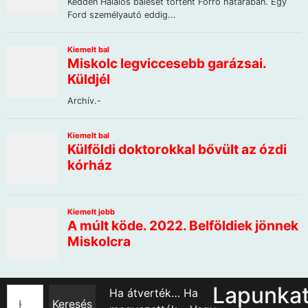
Lapunka
Ha átverték… Ha
Keresés