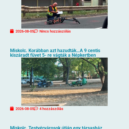
2026-08-05
Nincs hozzászólás
Miskolc. Korábban azt hazudták…A 9 centis
kiszáradt füvet 5- re vágták a Népkertben
2026-08-05
4 hozzászólás
Miskolc. Testvérvárosok útján egy társasház