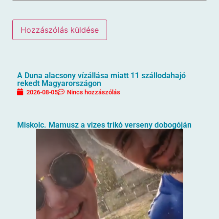
A Duna alacsony vízállása miatt 11 szállodahajó
rekedt Magyarországon
2026-08-05
Nincs hozzászólás
Miskolc. Mamusz a vizes trikó verseny dobogóján