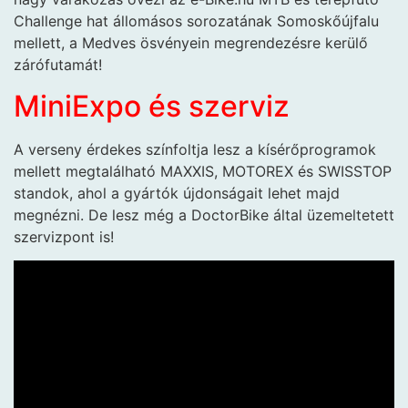
Challenge hat állomásos sorozatának Somoskőújfalu
mellett, a Medves ösvényein megrendezésre kerülő
zárófutamát!
MiniExpo és szerviz
A verseny érdekes színfoltja lesz a kísérőprogramok
mellett megtalálható MAXXIS, MOTOREX és SWISSTOP
standok, ahol a gyártók újdonságait lehet majd
megnézni. De lesz még a DoctorBike által üzemeltetett
szervizpont is!