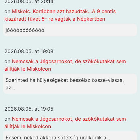
2026.08.05. at 20:14
on
Miskolc. Korábban azt hazudták…A 9 centis
kiszáradt füvet 5- re vágták a Népkertben
jóóóóóóóóóóóó
2026.08.05. at 19:08
on
Nemcsak a Jégcsarnokot, de szökőkutakat sem
állítják le Miskolcon
Szerinted ha hülyeségeket beszélsz össze-vissza,
az...
2026.08.05. at 19:05
on
Nemcsak a Jégcsarnokot, de szökőkutakat sem
állítják le Miskolcon
Ecsém, neked akkora sötétség uralkodik a...