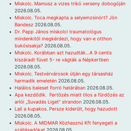
Miskolc. Mamusz a vizes trikó verseny dobogóján
2026.08.05.
Miskolc. Toca megkapta a selyemzsinórt? Jön
Bandesz
2026.08.05.
Dr. Papp János miskolci traumatológus
mindenkitől megkérdezi, hogy van-e otthon
bukósisakja?
2026.08.05.
Miskolc. Korábban azt hazudták…A 9 centis
kiszáradt füvet 5- re vágták a Népkertben
2026.08.05.
Miskolc. Testvérvárosok útján egy társasház
harmadik emeletén
2026.08.05.
Halálos baleset Forró határában
2026.08.05.
Apa kezdődik. Fertőzés miatt tilos a fürdőzés az
arlói „Suvadás Liget” strandon
2026.08.05.
Lali a kupakos. Persze kiderült, hogy hazudott
2026.08.05.
Miskolc. A MIDMAR Közhasznú Kft fenyegeti a
szállásadókat
2026.08.05.