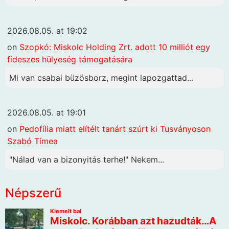
2026.08.05. at 19:02
on
Szopkó: Miskolc Holding Zrt. adott 10 milliót egy
fideszes hülyeség támogatására
Mi van csabai büzösborz, megint lapozgattad...
2026.08.05. at 19:01
on
Pedofília miatt elítélt tanárt szúrt ki Tusványoson
Szabó Tímea
"Nálad van a bizonyitás terhe!" Nekem...
Népszerű