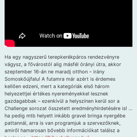
Ha egy nagyszerű terepkerékpáros rendezvényre
vágysz, a fővárostól alig másfél órányi útra, akkor
szeptember 16-án ne maradj otthon – irány
Somoskőújfalu! A futamra már azért is érdemes
kellően edzeni, mert a kategóriák első három
helyezettjei értékes nyereményekkel lesznek
gazdagabbak – ezenkívül a helyszínen kerül sor a
Challenge sorozat összetett eredményhirdetésére is! …
ha pedig mtb helyett inkább gravel bringa nyergébe
pattannál, arra is van programjuk a szervezőknek,
amiről hamarosan bővebb információkat találsz a