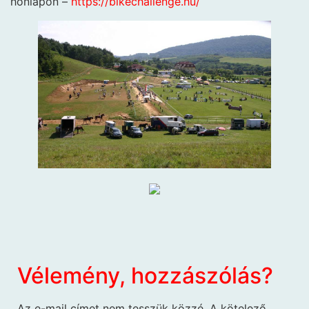
honlapon –
https://bikechallenge.hu/
Vélemény, hozzászólás?
Az e-mail címet nem tesszük közzé.
A kötelező