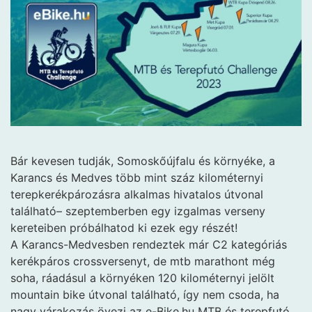
Bár kevesen tudják, Somoskőújfalu és környéke, a
Karancs és Medves több mint száz kilométernyi
terepkerékpározásra alkalmas hivatalos útvonal
található– szeptemberben egy izgalmas verseny
kereteiben próbálhatod ki ezek egy részét!
A Karancs-Medvesben rendeztek már C2 kategóriás
kerékpáros crossversenyt, de mtb marathont még
soha, ráadásul a környéken 120 kilométernyi jelölt
mountain bike útvonal található, így nem csoda, ha
nagy várakozás övezi az e-Bike.hu MTB és terepfutó