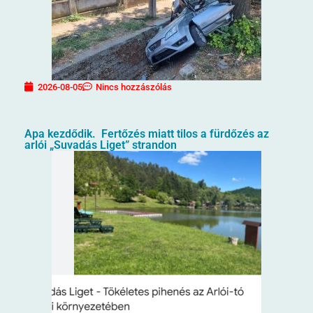
2026-08-05
Nincs hozzászólás
Apa kezdődik. Fertőzés miatt tilos a fürdőzés az
arlói „Suvadás Liget” strandon