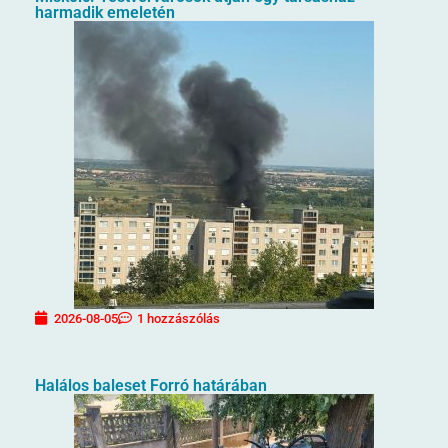
harmadik emeletén
2026-08-05
1 hozzászólás
Halálos baleset Forró határában