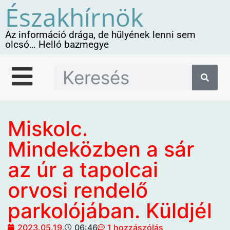
Északhírnök
Az információ drága, de hülyének lenni sem
olcsó… Helló bazmegye
Miskolc.
Mindeközben a sár
az úr a tapolcai
orvosi rendelő
parkolójában. Küldjél
2023.05.19.
06:46
1 hozzászólás