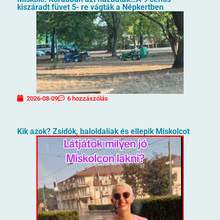
kiszáradt füvet 5- re vágták a Népkertben
2026-08-09
6 hozzászólás
Kik azok? Zsidók, baloldaliak és ellepik Miskolcot