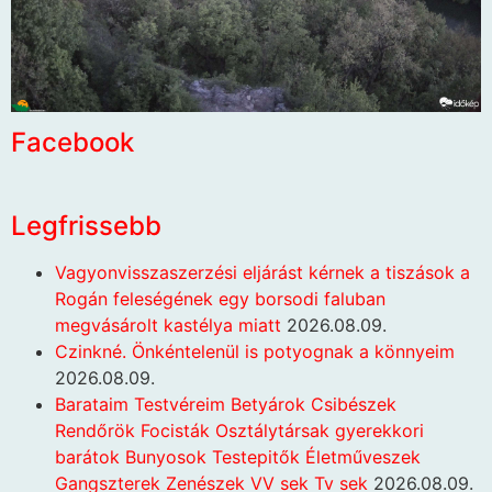
Facebook
Legfrissebb
Vagyonvisszaszerzési eljárást kérnek a tiszások a
Rogán feleségének egy borsodi faluban
megvásárolt kastélya miatt
2026.08.09.
Czinkné. Önkéntelenül is potyognak a könnyeim
2026.08.09.
Barataim Testvéreim Betyárok Csibészek
Rendőrök Focisták Osztálytársak gyerekkori
barátok Bunyosok Testepitők Életműveszek
Gangszterek Zenészek VV sek Tv sek
2026.08.09.