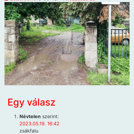
Egy válasz
Névtelen
szerint:
2023.05.19. 16:42
zsákfalu