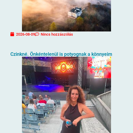
2026-08-09
Nincs hozzászólás
Czinkné. Önkéntelenül is potyognak a könnyeim