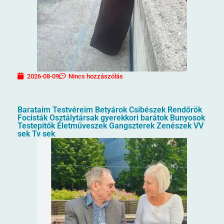
2026-08-09
Nincs hozzászólás
Barataim Testvéreim Betyárok Csibészek Rendőrök
Focisták Osztálytársak gyerekkori barátok Bunyosok
Testepitők Életműveszek Gangszterek Zenészek VV
sek Tv sek