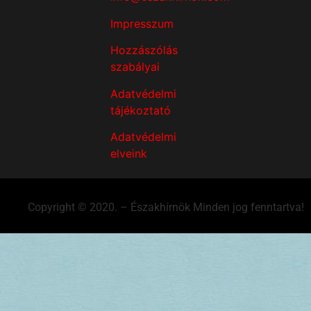
Impresszum
Hozzászólás
szabályai
Adatvédelmi
tájékoztató
Adatvédelmi
elveink
Copyright © 2020. – Északhírnök Minden jog fenntartva!