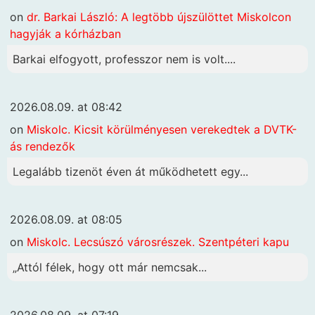
on
dr. Barkai László: A legtöbb újszülöttet Miskolcon
hagyják a kórházban
Barkai elfogyott, professzor nem is volt....
2026.08.09. at 08:42
on
Miskolc. Kicsit körülményesen verekedtek a DVTK-
ás rendezők
Legalább tizenöt éven át működhetett egy...
2026.08.09. at 08:05
on
Miskolc. Lecsúszó városrészek. Szentpéteri kapu
„Attól félek, hogy ott már nemcsak...
2026.08.09. at 07:19