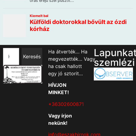
Lapunka
Ha átverték… Ha
Keresés
megvezették… Vagy
szemlézi
ha csak hallott
egy jó sztorit…
HÍVJON
MINKET!
+36302600871
Vagy írjon
nekünk!
info@eszakhirnok.com