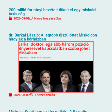
200 millió forintnyi bevételt titkolt el egy miskolci
taxis cég
2026-08-09
Nincs hozzászólás
dr. Barkai László: A legtöbb újszülöttet Miskolcon
hagyják a kórházban
2026-08-09
1 hozzászólás
Miskolc. Korábban azt hazudták…A 9 centis