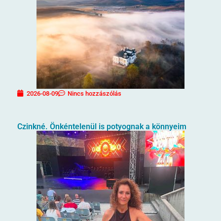
2026-08-09
Nincs hozzászólás
Czinkné. Önkéntelenül is potyognak a könnyeim