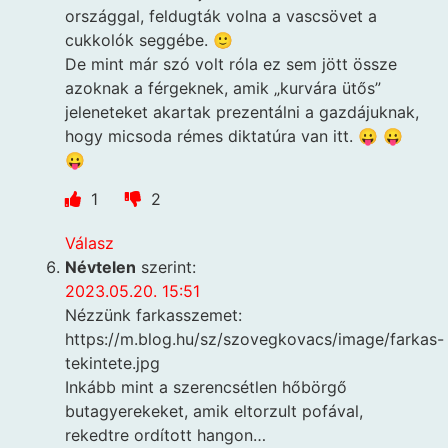
országgal, feldugták volna a vascsövet a
cukkolók seggébe. 🙂
De mint már szó volt róla ez sem jött össze
azoknak a férgeknek, amik „kurvára ütős”
jeleneteket akartak prezentálni a gazdájuknak,
hogy micsoda rémes diktatúra van itt. 😛 😛
😛
1
2
Válasz
Névtelen
szerint:
2023.05.20. 15:51
Nézzünk farkasszemet:
https://m.blog.hu/sz/szovegkovacs/image/farkas-
tekintete.jpg
Inkább mint a szerencsétlen hőbörgő
butagyerekeket, amik eltorzult pofával,
rekedtre ordított hangon…