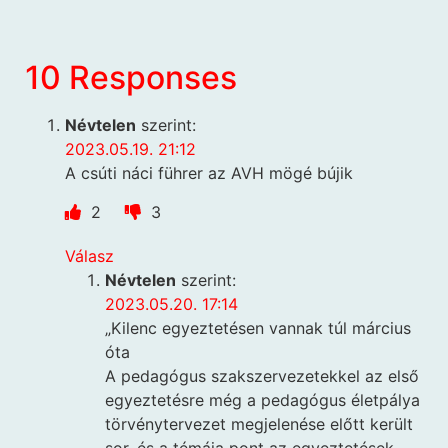
10 Responses
Névtelen
szerint:
2023.05.19. 21:12
A csúti náci führer az AVH mögé bújik
2
3
Válasz
Névtelen
szerint:
2023.05.20. 17:14
„Kilenc egyeztetésen vannak túl március
óta
A pedagógus szakszervezetekkel az első
egyeztetésre még a pedagógus életpálya
törvénytervezet megjelenése előtt került
sor, és a témája pont az egyeztetések