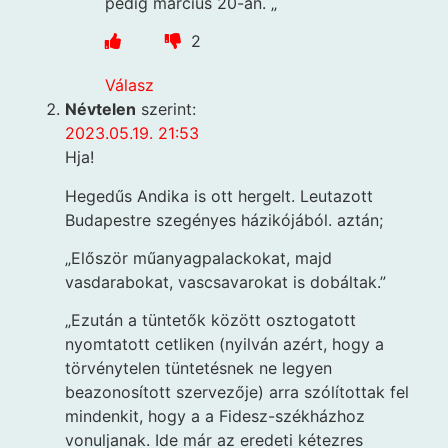
pedig március 20-án. „
2
Válasz
Névtelen
szerint:
2023.05.19. 21:53
Hja!
Hegedűs Andika is ott hergelt. Leutazott
Budapestre szegényes házikójából. aztán;
„Először műanyagpalackokat, majd
vasdarabokat, vascsavarokat is dobáltak.”
„Ezután a tüntetők között osztogatott
nyomtatott cetliken (nyilván azért, hogy a
törvénytelen tüntetésnek ne legyen
beazonosított szervezője) arra szólítottak fel
mindenkit, hogy a a Fidesz-székházhoz
vonuljanak. Ide már az eredeti kétezres