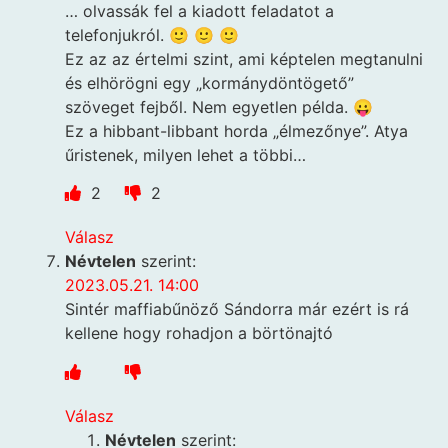
… olvassák fel a kiadott feladatot a
telefonjukról. 🙂 🙂 🙂
Ez az az értelmi szint, ami képtelen megtanulni
és elhörögni egy „kormánydöntögető”
szöveget fejből. Nem egyetlen példa. 😛
Ez a hibbant-libbant horda „élmezőnye”. Atya
űristenek, milyen lehet a többi…
2
2
Válasz
Névtelen
szerint:
2023.05.21. 14:00
Sintér maffiabűnöző Sándorra már ezért is rá
kellene hogy rohadjon a börtönajtó
Válasz
Névtelen
szerint: