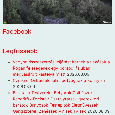
Facebook
Legfrissebb
Vagyonvisszaszerzési eljárást kérnek a tiszások a
Rogán feleségének egy borsodi faluban
megvásárolt kastélya miatt
2026.08.09.
Czinkné. Önkéntelenül is potyognak a könnyeim
2026.08.09.
Barataim Testvéreim Betyárok Csibészek
Rendőrök Focisták Osztálytársak gyerekkori
barátok Bunyosok Testepitők Életműveszek
Gangszterek Zenészek VV sek Tv sek
2026.08.09.