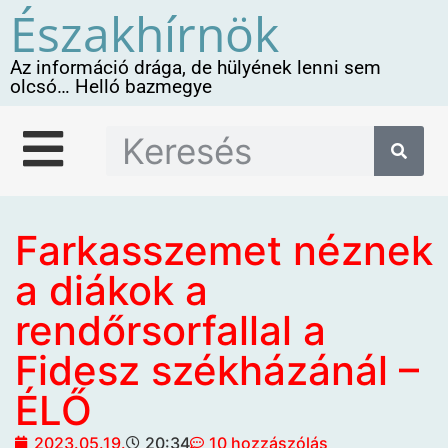
Északhírnök
Az információ drága, de hülyének lenni sem
olcsó… Helló bazmegye
Farkasszemet néznek
a diákok a
rendőrsorfallal a
Fidesz székházánál –
ÉLŐ
2023.05.19.
20:34
10 hozzászólás