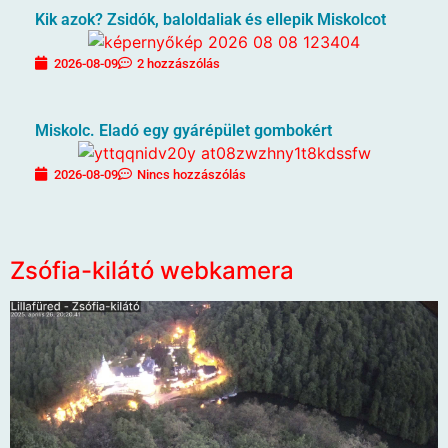
Kik azok? Zsidók, baloldaliak és ellepik Miskolcot
2026-08-09
2 hozzászólás
Miskolc. Eladó egy gyárépület gombokért
2026-08-09
Nincs hozzászólás
Zsófia-kilátó webkamera