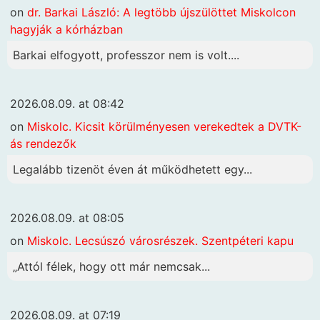
on
dr. Barkai László: A legtöbb újszülöttet Miskolcon
hagyják a kórházban
Barkai elfogyott, professzor nem is volt....
2026.08.09. at 08:42
on
Miskolc. Kicsit körülményesen verekedtek a DVTK-
ás rendezők
Legalább tizenöt éven át működhetett egy...
2026.08.09. at 08:05
on
Miskolc. Lecsúszó városrészek. Szentpéteri kapu
„Attól félek, hogy ott már nemcsak...
2026.08.09. at 07:19