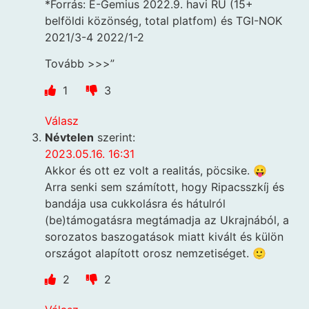
*Forrás: E-Gemius 2022.9. havi RU (15+
belföldi közönség, total platfom) és TGI-NOK
2021/3-4 2022/1-2
Tovább >>>”
1
3
Válasz
Névtelen
szerint:
2023.05.16. 16:31
Akkor és ott ez volt a realitás, pöcsike. 😛
Arra senki sem számított, hogy Ripacsszkíj és
bandája usa cukkolásra és hátulról
(be)támogatásra megtámadja az Ukrajnából, a
sorozatos baszogatások miatt kivált és külön
országot alapított orosz nemzetiséget. 🙂
2
2