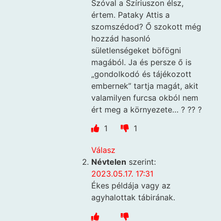
Szóval a Szíriuszon élsz,
értem. Pataky Attis a
szomszédod? Ő szokott még
hozzád hasonló
sületlenségeket böfögni
magából. Ja és persze ő is
„gondolkodó és tájékozott
embernek” tartja magát, akit
valamilyen furcsa okból nem
ért meg a környezete… ? ?? ?
1
1
Válasz
Névtelen
szerint:
2023.05.17. 17:31
Ékes példája vagy az
agyhalottak tábirának.