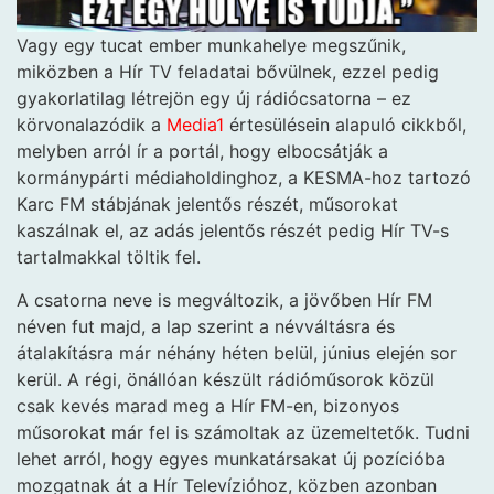
Vagy egy tucat ember munkahelye megszűnik,
miközben a Hír TV feladatai bővülnek, ezzel pedig
gyakorlatilag létrejön egy új rádiócsatorna – ez
körvonalazódik a
Media1
értesülésein alapuló cikkből,
melyben arról ír a portál, hogy elbocsátják a
kormánypárti médiaholdinghoz, a KESMA-hoz tartozó
Karc FM stábjának jelentős részét, műsorokat
kaszálnak el, az adás jelentős részét pedig Hír TV-s
tartalmakkal töltik fel.
A csatorna neve is megváltozik, a jövőben Hír FM
néven fut majd, a lap szerint a névváltásra és
átalakításra már néhány héten belül, június elején sor
kerül. A régi, önállóan készült rádióműsorok közül
csak kevés marad meg a Hír FM-en, bizonyos
műsorokat már fel is számoltak az üzemeltetők. Tudni
lehet arról, hogy egyes munkatársakat új pozícióba
mozgatnak át a Hír Televízióhoz, közben azonban