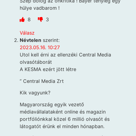
Szép dolog az önkritika ! Bayer tényleg egy
hülye vadbarom !
8
3
Válasz
Névtelen
szerint:
2023.05.16. 10:27
Utol kell érni az ellenzéki Central Media
olvasótáborát
A KESMA ezért jött létre
” Central Media Zrt
Kik vagyunk?
Magyarország egyik vezető
médiavállalataként online és magazin
portfóliónkkal közel 6 millió olvasót és
látogatót érünk el minden hónapban.