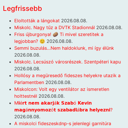
Legfrissebb
Eloltották a lángokat
2026.08.08.
Miskolc. Nagy tűz a DVTK Stadionnál
2026.08.08.
Friss újburgonya! 🥔 Ti mivel szeretitek a
legjobban? 😊
2026.08.08.
Semmi buzulás…Nem haldoklunk, mi így élünk
2026.08.08.
Miskolc. Lecsúszó városrészek. Szentpéteri kapu
2026.08.08.
Hollósy a megüresedő fideszes helyekre utazik a
Parlamentben
2026.08.08.
Miskolcon: Volt egy ventilátor az ismeretlen
holttestnél
2026.08.08.
M𝗶é𝗿𝘁 𝗻𝗲𝗺 𝗮𝗸𝗮𝗿𝗷á𝗸 𝗦𝘇𝗮𝗯ó 𝗞𝗲𝘃𝗶𝗻
𝗺𝗮𝗴á𝗻𝗻𝘆𝗼𝗺𝗼𝘇ó𝘁 𝘀𝘇𝗮𝗯𝗮𝗱𝗹á𝗯𝗿𝗮 𝗵𝗲𝗹𝘆𝗲𝘇𝗻𝗶?
2026.08.08.
A miskolci fideszeskdnp-s jelenlegi garnitúra