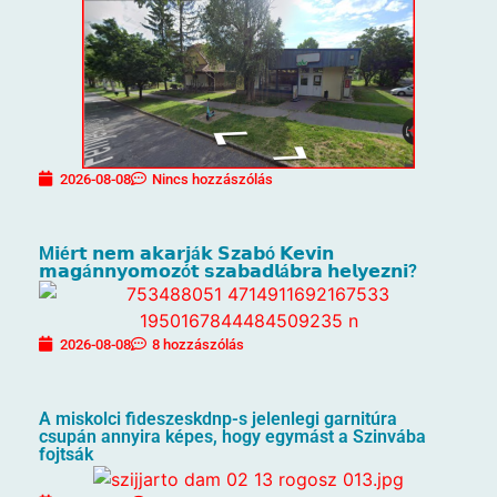
2026-08-08
Nincs hozzászólás
M𝗶é𝗿𝘁 𝗻𝗲𝗺 𝗮𝗸𝗮𝗿𝗷á𝗸 𝗦𝘇𝗮𝗯ó 𝗞𝗲𝘃𝗶𝗻
𝗺𝗮𝗴á𝗻𝗻𝘆𝗼𝗺𝗼𝘇ó𝘁 𝘀𝘇𝗮𝗯𝗮𝗱𝗹á𝗯𝗿𝗮 𝗵𝗲𝗹𝘆𝗲𝘇𝗻𝗶?
2026-08-08
8 hozzászólás
A miskolci fideszeskdnp-s jelenlegi garnitúra
csupán annyira képes, hogy egymást a Szinvába
fojtsák