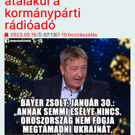
átalakul a
kormánypárti
rádióadó
2023.05.16.
07:13
10 hozzászólás