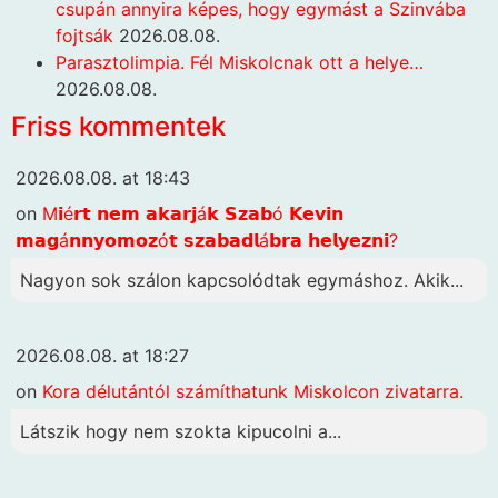
csupán annyira képes, hogy egymást a Szinvába
fojtsák
2026.08.08.
Parasztolimpia. Fél Miskolcnak ott a helye…
2026.08.08.
Friss kommentek
2026.08.08. at 18:43
on
M𝗶é𝗿𝘁 𝗻𝗲𝗺 𝗮𝗸𝗮𝗿𝗷á𝗸 𝗦𝘇𝗮𝗯ó 𝗞𝗲𝘃𝗶𝗻
𝗺𝗮𝗴á𝗻𝗻𝘆𝗼𝗺𝗼𝘇ó𝘁 𝘀𝘇𝗮𝗯𝗮𝗱𝗹á𝗯𝗿𝗮 𝗵𝗲𝗹𝘆𝗲𝘇𝗻𝗶?
Nagyon sok szálon kapcsolódtak egymáshoz. Akik...
2026.08.08. at 18:27
on
Kora délutántól számíthatunk Miskolcon zivatarra.
Látszik hogy nem szokta kipucolni a...