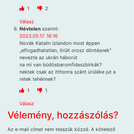
1
2
Válasz
Névtelen
szerint:
2023.05.17. 16:16
Novák Katalin Izlandon most éppen
„elfogadhatatlan, őrült orosz döntésnek”
nevezte az ukrán háborút
na mi van büdösbaromfideszbirkák?
nektek csak az itthonra szánt ürüléke jut a
retek tehénnek?
1
1
Válasz
Vélemény, hozzászólás?
Az e-mail címet nem tesszük közzé.
A kötelező