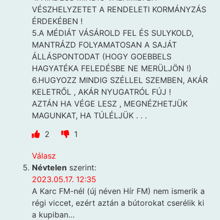
VÉSZHELYZETET A RENDELETI KORMÁNYZÁS
ÉRDEKÉBEN !
5.A MÉDIÁT VÁSÁROLD FEL ÉS SULYKOLD,
MANTRÁZD FOLYAMATOSAN A SAJÁT
ÁLLÁSPONTODAT (HOGY GOEBBELS
HAGYATÉKA FELEDÉSBE NE MERÜLJÖN !)
6.HUGYOZZ MINDIG SZÉLLEL SZEMBEN, AKÁR
KELETRŐL , AKÁR NYUGATRÓL FÚJ !
AZTÁN HA VÉGE LESZ , MEGNÉZHETJÜK
MAGUNKAT, HA TÚLÉLJÜK . . .
2
1
Válasz
Névtelen
szerint:
2023.05.17. 12:35
A Karc FM-nél (új néven Hír FM) nem ismerik a
régi viccet, ezért aztán a bútorokat cserélik ki
a kupiban…