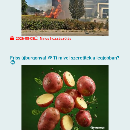
2026-08-08
Nincs hozzászólás
Friss újburgonya! 🥔 Ti mivel szeretitek a legjobban?
😊