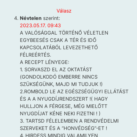
Válasz
Névtelen
szerint:
2023.05.17. 09:43
A VALÓSÁGGAL TÖRTÉNŐ VÉLETLEN
EGYBEESÉS CSAK A TÉR ÉS IDŐ
KAPCSOLATÁBÓL LEVEZETHETŐ
FÉLREÉRTÉS.
A RECEPT LÉNYEGE:
1. SORVASZD EL AZ OKTATÁST
(GONDOLKODÓ EMBERRE NINCS
SZÜKSÉGÜNK, MAJD MI TUDJUK !)
2.ROMBOLD LE AZ EGÉSZSÉGÜGYI ELLÁTÁST
ÉS A A NYUGDÍJRENDSZERT !( HAGY
HULLJON A FÉRGESE, MÉG MIELŐTT
NYUGDÍJAT KÉNE NEKI FIZETNI ! )
3. TARTSD FÉLELEMBEN A RENDVÉDELMI
SZERVEKET ÉS A “HONVÉDSÉG”-ET !
4. HIRDESS MINDIG VALAMILYEN