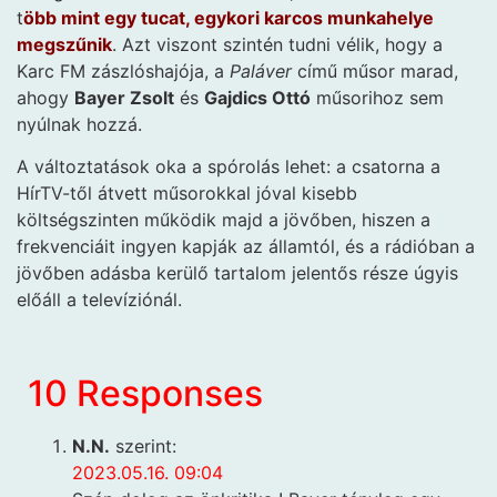
t
öbb mint egy tucat, egykori karcos munkahelye
megszűnik
. Azt viszont szintén tudni vélik, hogy a
Karc FM zászlóshajója, a
Paláver
című műsor marad,
ahogy
Bayer Zsolt
és
Gajdics Ottó
műsorihoz sem
nyúlnak hozzá.
A változtatások oka a spórolás lehet: a csatorna a
HírTV-től átvett műsorokkal jóval kisebb
költségszinten működik majd a jövőben, hiszen a
frekvenciáit ingyen kapják az államtól, és a rádióban a
jövőben adásba kerülő tartalom jelentős része úgyis
előáll a televíziónál.
10 Responses
N.N.
szerint:
2023.05.16. 09:04