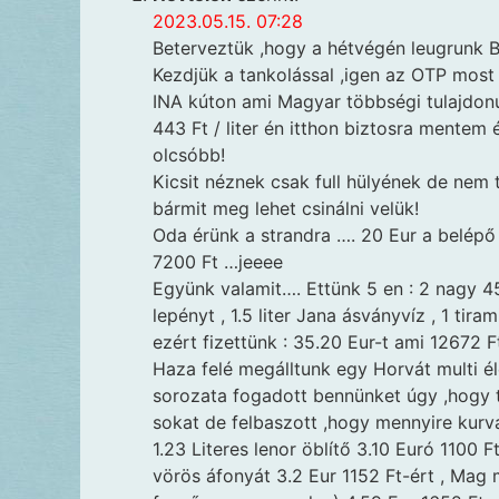
2023.05.15. 07:28
Beterveztük ,hogy a hétvégén leugrunk B
Kezdjük a tankolással ,igen az OTP most
INA kúton ami Magyar többségi tulajdonú
443 Ft / liter én itthon biztosra mentem
olcsóbb!
Kicsit néznek csak full hülyének de nem 
bármit meg lehet csinálni velük!
Oda érünk a strandra …. 20 Eur a belépő 
7200 Ft …jeeee
Együnk valamit…. Ettünk 5 en : 2 nagy 4
lepényt , 1.5 liter Jana ásványvíz , 1 tira
ezért fizettünk : 35.20 Eur-t ami 12672 Ft
Haza felé megálltunk egy Horvát multi él
sorozata fogadott bennünket úgy ,hogy t
sokat de felbaszott ,hogy mennyire kur
1.23 Literes lenor öblítő 3.10 Euró 1100
vörös áfonyát 3.2 Eur 1152 Ft-ért , Mag 