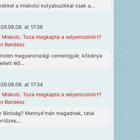
zekkel a miskolci kutyabuzikkal csak a...
26.08.08. at 17:38
n
Miskolc. Toca megkapta a selyemzsinórt?
n Bandesz
inden magyarországi cementgyár, kőbánya
llett élő...
26.08.08. at 17:34
n
Miskolc. Toca megkapta a selyemzsinórt?
n Bandesz
z Bíróság? Mennyé'mán magadnak, tatai
rtűzes....