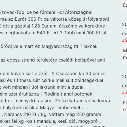
E
izovac-Toplice be fürdeni Horvátországba!
 ma az Eurót 360 Ft ba váltotta közép árfolyamon!
20
 ott a gázolaj 1.23 Eur ami átszámolva kerekítve
 és megtankoltam 549 Ft ért ? Több mint 100 Ft-al
o
Jö
törődj vele mert ez Magyarország itt ? laknak
M
me
az egész strand területére családi belépővel ami
5 cm kövön sült pizzát , 2 Csevapos kb 30 cm es
20
misú és 1 fitness sült csirke mell sült zöldségekkel
o
 volt minden ! Jól laktunk mint a duda!!!
Jö
elmiszer áruházba ( Plodine ) ahol pofonok
udtuk mennyi kb az ára . Foltozhattam volna kurva
E
va hülyének nézik a Magyar embereket ……
so
 Ft , Narancs 216 Ft / kg. vettem még 250 gramm
mixet fél kg -os ( mandula, kesü dió, mogyoró ,