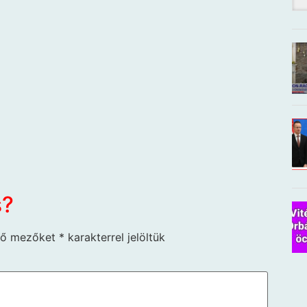
s?
ző mezőket
*
karakterrel jelöltük