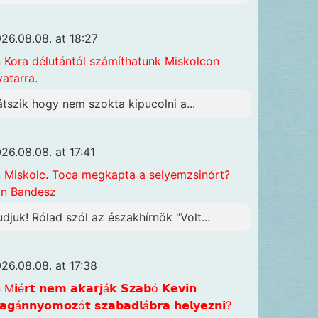
26.08.08. at 18:27
n
Kora délutántól számíthatunk Miskolcon
vatarra.
átszik hogy nem szokta kipucolni a...
26.08.08. at 17:41
n
Miskolc. Toca megkapta a selyemzsinórt?
n Bandesz
udjuk! Rólad szól az északhírnök "Volt...
26.08.08. at 17:38
n
M𝗶é𝗿𝘁 𝗻𝗲𝗺 𝗮𝗸𝗮𝗿𝗷á𝗸 𝗦𝘇𝗮𝗯ó 𝗞𝗲𝘃𝗶𝗻
𝗴á𝗻𝗻𝘆𝗼𝗺𝗼𝘇ó𝘁 𝘀𝘇𝗮𝗯𝗮𝗱𝗹á𝗯𝗿𝗮 𝗵𝗲𝗹𝘆𝗲𝘇𝗻𝗶?