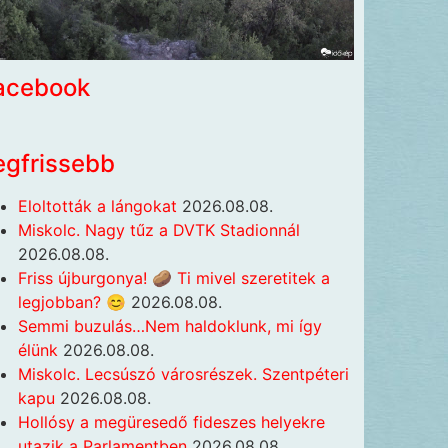
acebook
egfrissebb
Eloltották a lángokat
2026.08.08.
Miskolc. Nagy tűz a DVTK Stadionnál
2026.08.08.
Friss újburgonya! 🥔 Ti mivel szeretitek a
legjobban? 😊
2026.08.08.
Semmi buzulás…Nem haldoklunk, mi így
élünk
2026.08.08.
Miskolc. Lecsúszó városrészek. Szentpéteri
kapu
2026.08.08.
Hollósy a megüresedő fideszes helyekre
utazik a Parlamentben
2026.08.08.