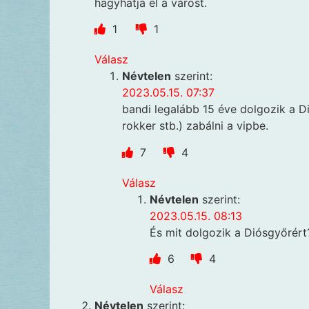
hagyhatja el a várost.
1
1
Válasz
Névtelen
szerint:
2023.05.15. 07:37
bandi legalább 15 éve dolgozik a Di
rokker stb.) zabálni a vipbe.
7
4
Válasz
Névtelen
szerint:
2023.05.15. 08:13
És mit dolgozik a Diósgyőrért?
6
4
Válasz
Névtelen
szerint: