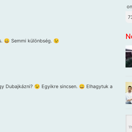
o
7
N
ás. 😀 Semmi különbség. 😉
y Dubajkázni? 😉 Egyikre sincsen. 😀 Elhagytuk a