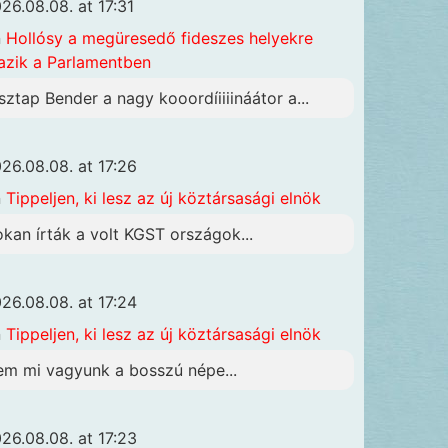
26.08.08. at 17:31
n
Hollósy a megüresedő fideszes helyekre
azik a Parlamentben
sztap Bender a nagy kooordíiiiináátor a...
26.08.08. at 17:26
n
Tippeljen, ki lesz az új köztársasági elnök
okan írták a volt KGST országok...
26.08.08. at 17:24
n
Tippeljen, ki lesz az új köztársasági elnök
em mi vagyunk a bosszú népe...
26.08.08. at 17:23