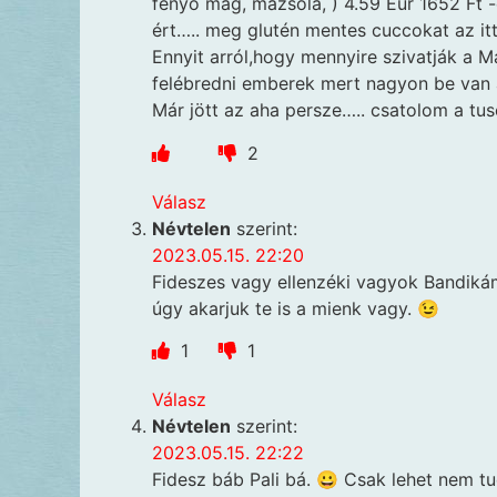
fenyő mag, mazsola, ) 4.59 Eur 1652 Ft -
ért….. meg glutén mentes cuccokat az itt
Ennyit arról,hogy mennyire szivatják a M
felébredni emberek mert nagyon be van 
Már jött az aha persze….. csatolom a tus
2
Válasz
Névtelen
szerint:
2023.05.15. 22:20
Fideszes vagy ellenzéki vagyok Bandiká
úgy akarjuk te is a mienk vagy. 😉
1
1
Válasz
Névtelen
szerint:
2023.05.15. 22:22
Fidesz báb Pali bá. 😀 Csak lehet nem t