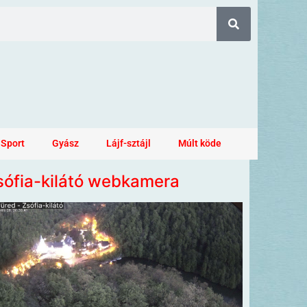
Sport
Gyász
Lájf-sztájl
Múlt köde
sófia-kilátó webkamera