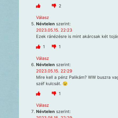
2
Válasz
Névtelen
szerint:
2023.05.15. 22:23
Ezek ránézésre is mint akárcsak két toj
1
1
Válasz
Névtelen
szerint:
2023.05.15. 22:29
Mire kell a pénz Palikám? WW buszra vag
széf kulcsát. 😉
1
Válasz
Névtelen
szerint:
2023.05.15. 22:29