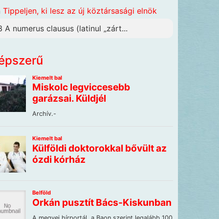
n
Tippeljen, ki lesz az új köztársasági elnök
3 A numerus clausus (latinul „zárt...
épszerű