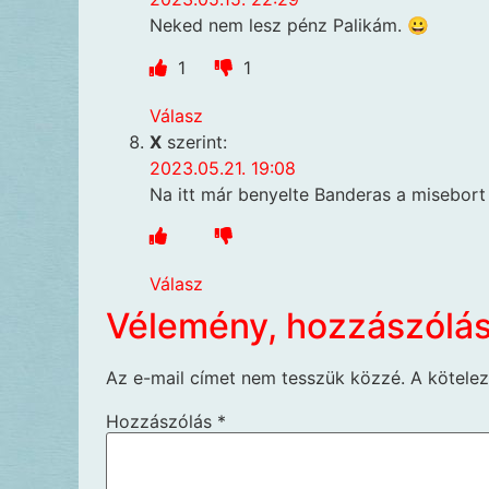
Neked nem lesz pénz Palikám. 😀
1
1
Válasz
X
szerint:
2023.05.21. 19:08
Na itt már benyelte Banderas a misebort
Válasz
Vélemény, hozzászólá
Az e-mail címet nem tesszük közzé.
A kötele
Hozzászólás
*