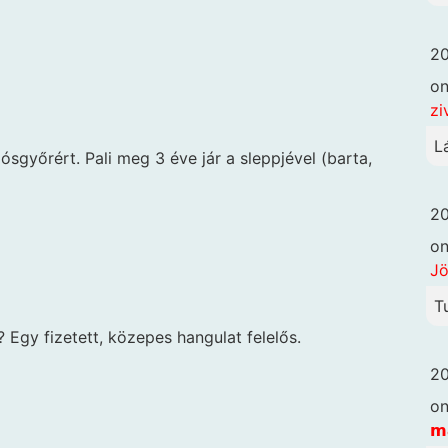
20
o
zi
L
ósgyőrért. Pali meg 3 éve jár a sleppjével (barta,
20
o
Jö
T
 Egy fizetett, közepes hangulat felelős.
20
o
𝗺