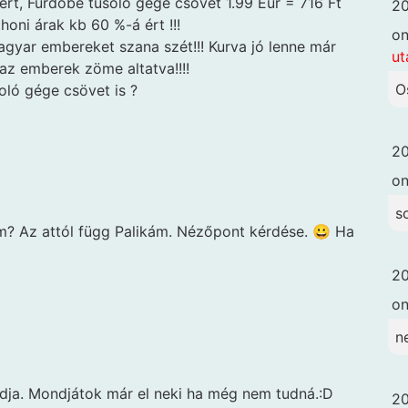
ért, Fürdőbe tusoló gége csövet 1.99 Eur = 716 Ft
20
honi árak kb 60 %-á ért !!!
o
agyar embereket szana szét!!! Kurva jó lenne már
ut
az emberek zöme altatva!!!!
O
oló gége csövet is ?
20
o
s
m? Az attól függ Palikám. Nézőpont kérdése. 😀 Ha
20
o
n
udja. Mondjátok már el neki ha még nem tudná.:D
20