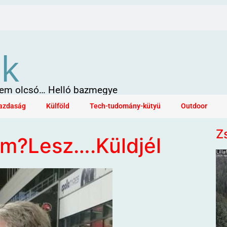
ök
 sem olcsó… Helló bazmegye
azdaság
Külföld
Tech-tudomány-kütyü
Outdoor
Z
m?Lesz….Küldjél