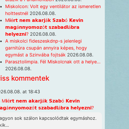
Miskolcon: Volt egy ventilátor az ismeretlen
holttestnél
2026.08.08.
M𝗶é𝗿𝘁 𝗻𝗲𝗺 𝗮𝗸𝗮𝗿𝗷á𝗸 𝗦𝘇𝗮𝗯ó 𝗞𝗲𝘃𝗶𝗻
𝗺𝗮𝗴á𝗻𝗻𝘆𝗼𝗺𝗼𝘇ó𝘁 𝘀𝘇𝗮𝗯𝗮𝗱𝗹á𝗯𝗿𝗮
𝗵𝗲𝗹𝘆𝗲𝘇𝗻𝗶?
2026.08.08.
A miskolci fideszeskdnp-s jelenlegi
garnitúra csupán annyira képes, hogy
egymást a Szinvába fojtsák
2026.08.08.
Parasztolimpia. Fél Miskolcnak ott a helye…
2026.08.08.
riss kommentek
26.08.08. at 18:43
n
M𝗶é𝗿𝘁 𝗻𝗲𝗺 𝗮𝗸𝗮𝗿𝗷á𝗸 𝗦𝘇𝗮𝗯ó 𝗞𝗲𝘃𝗶𝗻
𝗴á𝗻𝗻𝘆𝗼𝗺𝗼𝘇ó𝘁 𝘀𝘇𝗮𝗯𝗮𝗱𝗹á𝗯𝗿𝗮 𝗵𝗲𝗹𝘆𝗲𝘇𝗻𝗶?
agyon sok szálon kapcsolódtak egymáshoz.
ik...