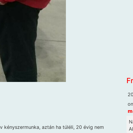
F
20
o
𝗺
N
v kényszermunka, aztán ha túléli, 20 évig nem
Ak