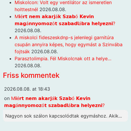
Miskolcon: Volt egy ventilátor az ismeretlen
holttestnél
2026.08.08.
M𝗶é𝗿𝘁 𝗻𝗲𝗺 𝗮𝗸𝗮𝗿𝗷á𝗸 𝗦𝘇𝗮𝗯ó 𝗞𝗲𝘃𝗶𝗻
𝗺𝗮𝗴á𝗻𝗻𝘆𝗼𝗺𝗼𝘇ó𝘁 𝘀𝘇𝗮𝗯𝗮𝗱𝗹á𝗯𝗿𝗮 𝗵𝗲𝗹𝘆𝗲𝘇𝗻𝗶?
2026.08.08.
A miskolci fideszeskdnp-s jelenlegi garnitúra
csupán annyira képes, hogy egymást a Szinvába
fojtsák
2026.08.08.
Parasztolimpia. Fél Miskolcnak ott a helye…
2026.08.08.
Friss kommentek
2026.08.08. at 18:43
on
M𝗶é𝗿𝘁 𝗻𝗲𝗺 𝗮𝗸𝗮𝗿𝗷á𝗸 𝗦𝘇𝗮𝗯ó 𝗞𝗲𝘃𝗶𝗻
𝗺𝗮𝗴á𝗻𝗻𝘆𝗼𝗺𝗼𝘇ó𝘁 𝘀𝘇𝗮𝗯𝗮𝗱𝗹á𝗯𝗿𝗮 𝗵𝗲𝗹𝘆𝗲𝘇𝗻𝗶?
Nagyon sok szálon kapcsolódtak egymáshoz. Akik...