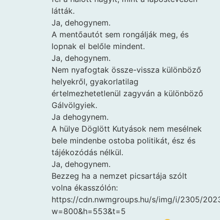
látták.
Ja, dehogynem.
A mentőautót sem rongálják meg, és
lopnak el belőle mindent.
Ja, dehogynem.
Nem nyafogtak össze-vissza különböző
helyekről, gyakorlatilag
értelmezhetetlenül zagyván a különböző
Gálvölgyiek.
Ja dehogynem.
A hülye Döglött Kutyások nem mesélnek
bele mindenbe ostoba politikát, ész és
tájékozódás nélkül.
Ja, dehogynem.
Bezzeg ha a nemzet picsartája szólt
volna ékasszólón:
https://cdn.nwmgroups.hu/s/img/i/2305/202
w=800&h=553&t=5