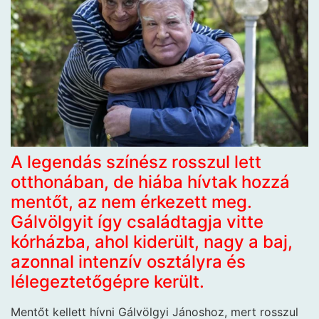
A legendás színész rosszul lett
otthonában, de hiába hívtak hozzá
mentőt, az nem érkezett meg.
Gálvölgyit így családtagja vitte
kórházba, ahol kiderült, nagy a baj,
azonnal intenzív osztályra és
lélegeztetőgépre került.
Mentőt kellett hívni Gálvölgyi Jánoshoz, mert rosszul