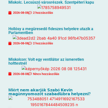
Miskolc. Lecsúszó városrészek. Szentpéteri kapu
2026-08-08
2 hozzászólás
Hollósy a megüresedő fideszes helyekre utazik a
Parlamentben
2026-08-08
2 hozzászólás
Miskolcon: Volt egy ventilátor az ismeretlen
holttestnél
2026-08-08
Nincs hozzászólás
M𝗶é𝗿𝘁 𝗻𝗲𝗺 𝗮𝗸𝗮𝗿𝗷á𝗸 𝗦𝘇𝗮𝗯ó 𝗞𝗲𝘃𝗶𝗻
𝗺𝗮𝗴á𝗻𝗻𝘆𝗼𝗺𝗼𝘇ó𝘁 𝘀𝘇𝗮𝗯𝗮𝗱𝗹á𝗯𝗿𝗮 𝗵𝗲𝗹𝘆𝗲𝘇𝗻𝗶?