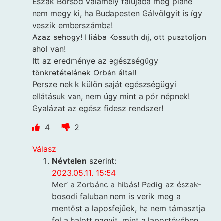
Észak Borsod valamely falujába meg pláne
nem megy ki, ha Budapesten Gálvölgyit is így
veszik emberszámba!
Azaz sehogy! Hiába Kossuth díj, ott pusztoljon
ahol van!
Itt az eredménye az egészségügy
tönkretételének Orbán által!
Persze nekik külön saját egészségügyi
ellátásuk van, nem úgy mint a pór népnek!
Gyalázat az egész fidesz rendszer!
4
2
Válasz
Névtelen
szerint:
2023.05.11. 15:54
Mer’ a Zorbánc a hibás! Pedig az észak-
bosodi faluban nem is verik meg a
mentőst a laposfejűek, ha nem támasztja
fel a halott nagyit, mint a lapostévében