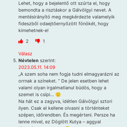
Lehet, hogy a bejelentő ott szúrta el, hogy
bemondta a risztáskor a Gálvölgyi nevet. A
mentésirányító meg megkérdezte valamelyik
fideszből odaejtőernyőzött fönökét, hogy
kimehetnek-e!
2
1
Válasz
Névtelen
szerint:
2023.05.11. 14:09
„A szem soha nem fogja tudni elmagyarázni az
orrnak a színeket. ” De jelen esetben lehet
valami olyan irgalmatlanul büdös, hogy a
szemet is csípi… 🙂
Na hát ez a zagyva, idétlen Gálvölgyi sztori
ilyen. Csak el kellene olvasni a történteket
szépen, időrendben. És megérteni. Persze ha
lenne mivel, ez Döglött Kutya – aggyal