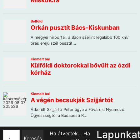
Lapunka
Ha átverték… Ha
Keresés