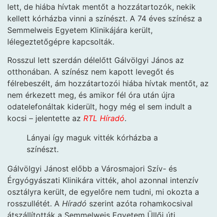
lett, de hiába hívtak mentőt a hozzátartozók, nekik
kellett kórházba vinni a színészt. A 74 éves színész a
Semmelweis Egyetem Klinikájára került,
lélegeztetőgépre kapcsolták.
Rosszul lett szerdán délelőtt Gálvölgyi János az
otthonában. A színész nem kapott levegőt és
félrebeszélt, ám hozzátartozói hiába hívtak mentőt, az
nem érkezett meg, és amikor fél óra után újra
odatelefonáltak kiderült, hogy még el sem indult a
kocsi – jelentette az
RTL Híradó
.
Lányai így maguk vitték kórházba a
színészt.
Gálvölgyi Jánost előbb a Városmajori Szív- és
Érgyógyászati Klinikára vitték, ahol azonnal intenzív
osztályra került, de egyelőre nem tudni, mi okozta a
rosszullétét. A
Híradó
szerint azóta rohamkocsival
átszállították a Semmelweis Egyetem Üllői úti