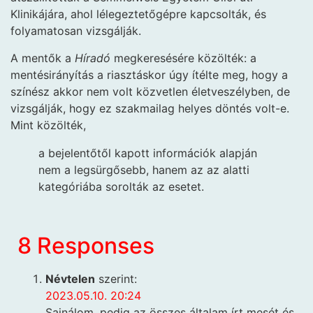
Klinikájára, ahol lélegeztetőgépre kapcsolták, és
folyamatosan vizsgálják.
A mentők a
Híradó
megkeresésére közölték: a
mentésirányítás a riasztáskor úgy ítélte meg, hogy a
színész akkor nem volt közvetlen életveszélyben, de
vizsgálják, hogy ez szakmailag helyes döntés volt-e.
Mint közölték,
a bejelentőtől kapott információk alapján
nem a legsürgősebb, hanem az az alatti
kategóriába sorolták az esetet.
8 Responses
Névtelen
szerint:
2023.05.10. 20:24
Sajnálom, pedig az összes általam írt mesét és