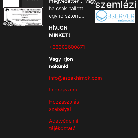
megvezették… Vagy
szemlézi
ha csak hallott
egy jó sztorit…
HÍVJON
MINKET!
+36302600871
Vagy írjon
nekünk!
info@eszakhirnok.com
Impresszum
Hozzászólás
szabályai
Adatvédelmi
tájékoztató