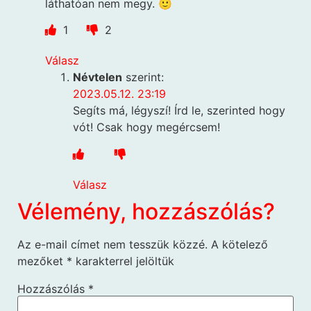
láthatóan nem megy. 🙂
1
2
Válasz
Névtelen
szerint:
2023.05.12. 23:19
Segíts má, légyszí! Írd le, szerinted hogy
vót! Csak hogy megércsem!
Válasz
Vélemény, hozzászólás?
Az e-mail címet nem tesszük közzé.
A kötelező
mezőket
*
karakterrel jelöltük
Hozzászólás
*