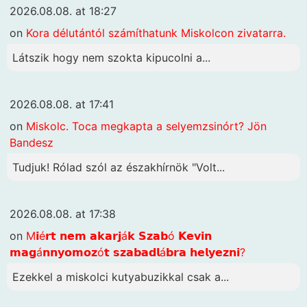
2026.08.08. at 18:27
on
Kora délutántól számíthatunk Miskolcon zivatarra.
Látszik hogy nem szokta kipucolni a...
2026.08.08. at 17:41
on
Miskolc. Toca megkapta a selyemzsinórt? Jön
Bandesz
Tudjuk! Rólad szól az északhírnök "Volt...
2026.08.08. at 17:38
on
M𝗶é𝗿𝘁 𝗻𝗲𝗺 𝗮𝗸𝗮𝗿𝗷á𝗸 𝗦𝘇𝗮𝗯ó 𝗞𝗲𝘃𝗶𝗻
𝗺𝗮𝗴á𝗻𝗻𝘆𝗼𝗺𝗼𝘇ó𝘁 𝘀𝘇𝗮𝗯𝗮𝗱𝗹á𝗯𝗿𝗮 𝗵𝗲𝗹𝘆𝗲𝘇𝗻𝗶?
Ezekkel a miskolci kutyabuzikkal csak a...