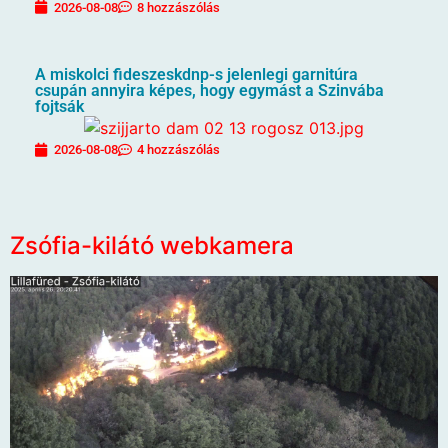
2026-08-08
8 hozzászólás
A miskolci fideszeskdnp-s jelenlegi garnitúra
csupán annyira képes, hogy egymást a Szinvába
fojtsák
2026-08-08
4 hozzászólás
Zsófia-kilátó webkamera