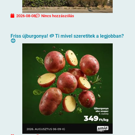
2026-08-08
Nincs hozzászólás
Friss újburgonya! 🥔 Ti mivel szeretitek a legjobban?
😊