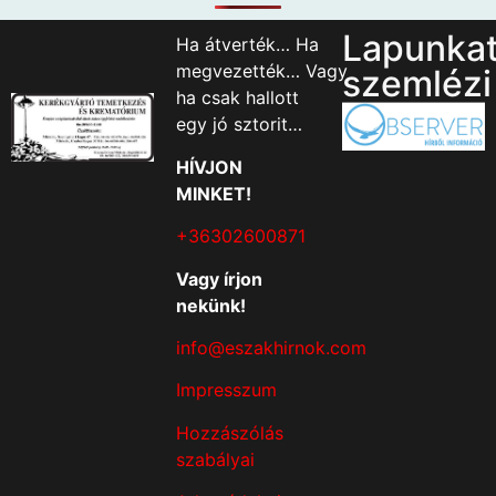
Lapunka
Ha átverték… Ha
megvezették… Vagy
szemlézi
ha csak hallott
egy jó sztorit…
HÍVJON
MINKET!
+36302600871
Vagy írjon
nekünk!
info@eszakhirnok.com
Impresszum
Hozzászólás
szabályai