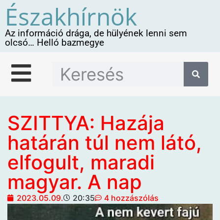
Északhírnök
Az információ drága, de hülyének lenni sem
olcsó… Helló bazmegye
SZITTYA: Hazája
határán túl nem látó,
elfogult, maradi
magyar. A nap
2023.05.09.
20:35
4 hozzászólás