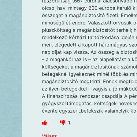
rászorultság (667 eurónál alacsonyabb h
olcsó, havi mintegy 200 euróba kerülő ki
összeget a magánbiztosító fizeti. Emell
minőségű étrendre. Választott orvosuk o
pluszköltség a magánbiztosítót terheli; 
rendelkező kórházi tartózkodása idején
mert elégedett a kapott háromágyas szob
napidíjat kap vissza. Az összeg a biztosí
– a magánkórház is – az alapellátást a kö
költségeket a magánbiztosítónak számolj
betegeknél igyekeznek minél több és miné
magánbiztosító megtéríti. Ennek megfele
az ilyen betegekkel – vagyis a jó működ
A finanszírozási rendszer csapdája A pé
gyógyszertámogatási költségek növekedé
évente egyszer „befekszik valamelyik kórh
1
Válasz