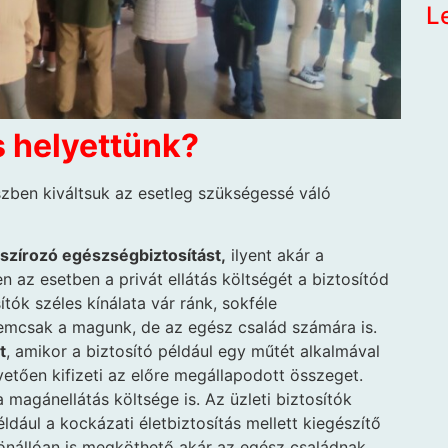
L
s helyettünk?
zben kiváltsuk az esetleg szükségessé váló
szírozó egészségbiztosítást,
ilyent akár a
n az esetben a privát ellátás költségét a biztosítód
ítók széles kínálata vár ránk, sokféle
emcsak a magunk, de az egész család számára is.
t
, amikor a biztosító például egy műtét alkalmával
etően kifizeti az előre megállapodott összeget.
agánellátás költsége is. Az üzleti biztosítók
dául a kockázati életbiztosítás mellett kiegészítő
 önállóan is megköthető akár az egész családnak.