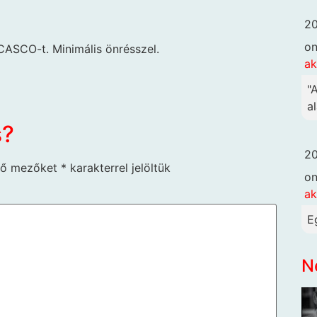
20
o
ASCO-t. Minimális önrésszel.
ak
"
al
s?
20
ző mezőket
*
karakterrel jelöltük
o
ak
E
N