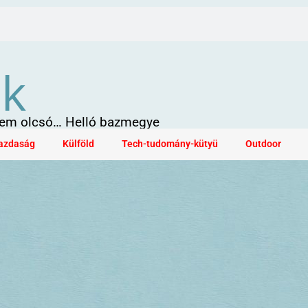
ök
 sem olcsó… Helló bazmegye
azdaság
Külföld
Tech-tudomány-kütyü
Outdoor