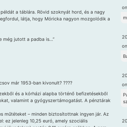
o
példát a táblára. Rövid szoknyát hord, és a nagy
m
Megfordul, látja, hogy Móricka nagyon mozgolódik a
20
de még jutott a padba is…”
o
B
20
csov már 1953-ban kivonult? ????
o
nzekből és a kórházi alapba történő befizetésekből
Pa
okat, valamint a gyógyszertámogatást. A pénztárak
s
s műtéteket – minden biztosítottnak ingyen jár. Az
20
l: ez jelenleg 10,25 euró, amely szociális