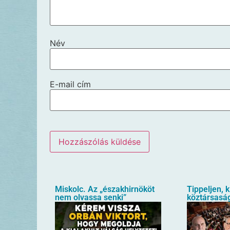
Név
E-mail cím
Miskolc. Az „északhirnököt
Tippeljen, k
nem olvassa senki”
köztársaság