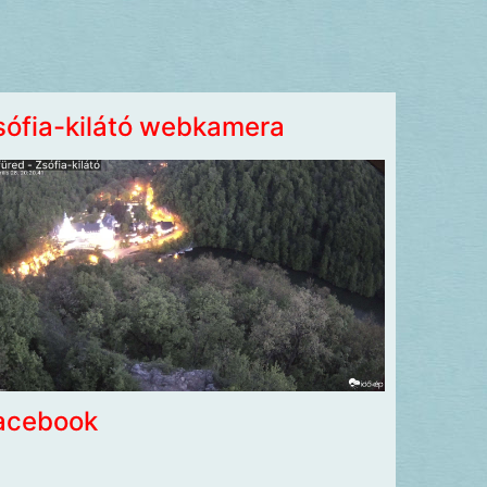
sófia-kilátó webkamera
acebook