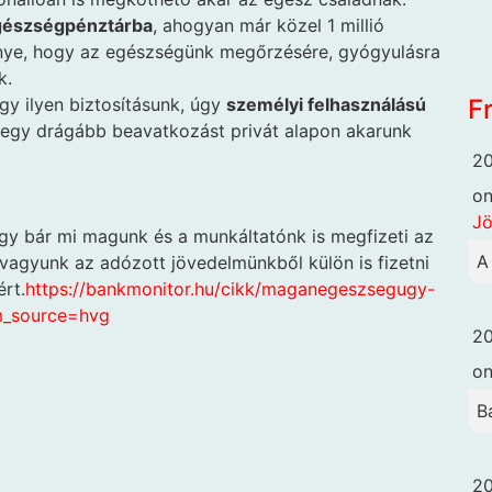
egészségpénztárba
, ahogyan már közel 1 millió
őnye, hogy az egészségünk megőrzésére, gyógyulásra
k.
F
gy ilyen biztosításunk, úgy
személyi felhasználású
egy drágább beavatkozást privát alapon akarunk
20
o
Jö
gy bár mi magunk és a munkáltatónk is megfizeti az
A
 vagyunk az adózott jövedelmünkből külön is fizetni
rt.
https://bankmonitor.hu/cikk/maganegeszsegugy-
m_source=hvg
20
o
B
20