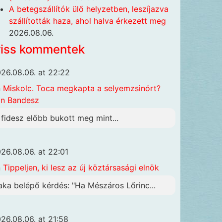
A betegszállítók ülő helyzetben, leszíjazva
szállították haza, ahol halva érkezett meg
2026.08.06.
riss kommentek
26.08.06. at 22:22
n
Miskolc. Toca megkapta a selyemzsinórt?
n Bandesz
 fidesz előbb bukott meg mint...
26.08.06. at 22:01
n
Tippeljen, ki lesz az új köztársasági elnök
aka belépő kérdés: "Ha Mészáros Lőrinc...
26.08.06. at 21:58