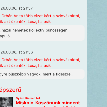
26.08.06. at 21:37
n
Orbán Anita több vizet kért a szlovákoktól,
ik azt üzenték: Lesz, ha esik
A hazai németek kollektív bűnösségen
apuló...
26.08.06. at 21:36
n
Orbán Anita több vizet kért a szlovákoktól,
ik azt üzenték: Lesz, ha esik
gyre büszkébb vagyok, mert a fideszre...
épszerű