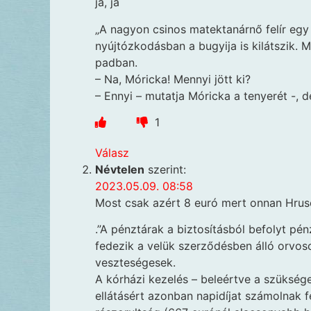
ja, ja
„A nagyon csinos matektanárnő felír egy 
nyújtózkodásban a bugyija is kilátszik. 
padban.
– Na, Móricka! Mennyi jött ki?
– Ennyi – mutatja Móricka a tenyerét -, 
1
Válasz
Névtelen
szerint:
2023.05.09. 08:58
Most csak azért 8 euró mert onnan Hrus
.”A pénztárak a biztosításból befolyt pé
fedezik a velük szerződésben álló orvos
veszteségesek.
A kórházi kezelés – beleértve a szüksége
ellátásért azonban napidíjat számolnak fe