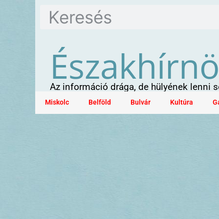
Északhírn
Az információ drága, de hülyének lenni
Miskolc
Belföld
Bulvár
Kultúra
G