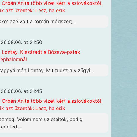
n
Orbán Anita több vizet kért a szlovákoktól,
ik azt üzenték: Lesz, ha esik
kko' azé volt a román módszer;...
26.08.06. at 21:50
n
Lontay. Kiszáradt a Bózsva-patak
éphalomnál
raggyá'mán Lontay. Mit tudsz a vizügyi...
26.08.06. at 21:45
n
Orbán Anita több vizet kért a szlovákoktól,
ik azt üzenték: Lesz, ha esik
azmeg! Velem nem üzleteltek, pedig
erinted...