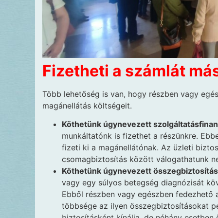
Fizetheti a számlát má
Több lehetőség is van, hogy részben vagy egés
magánellátás költségeit.
Köthetünk úgynevezett szolgáltatásfinan
munkáltatónk is fizethet a részünkre. Ebbe
fizeti ki a magánellátónak. Az üzleti biztos
csomagbiztosítás között válogathatunk n
Köthetünk úgynevezett összegbiztosítás
vagy egy súlyos betegség diagnózisát köv
Ebből részben vagy egészben fedezhető a m
többsége az ilyen összegbiztosításokat pél
biztosításként kínálja, de néhány esetben