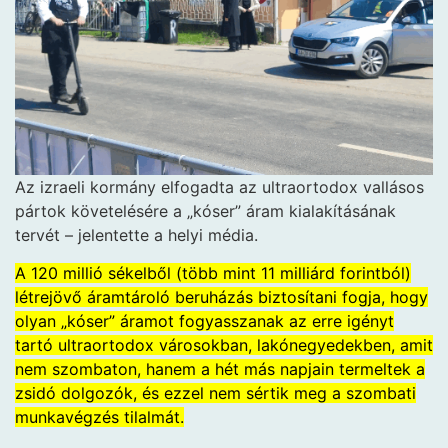
Az izraeli kormány elfogadta az ultraortodox vallásos
pártok követelésére a „kóser” áram kialakításának
tervét – jelentette a helyi média.
A 120 millió sékelből (több mint 11 milliárd forintból)
létrejövő áramtároló beruházás biztosítani fogja, hogy
olyan „kóser” áramot fogyasszanak az erre igényt
tartó ultraortodox városokban, lakónegyedekben, amit
nem szombaton, hanem a hét más napjain termeltek a
zsidó dolgozók, és ezzel nem sértik meg a szombati
munkavégzés tilalmát.