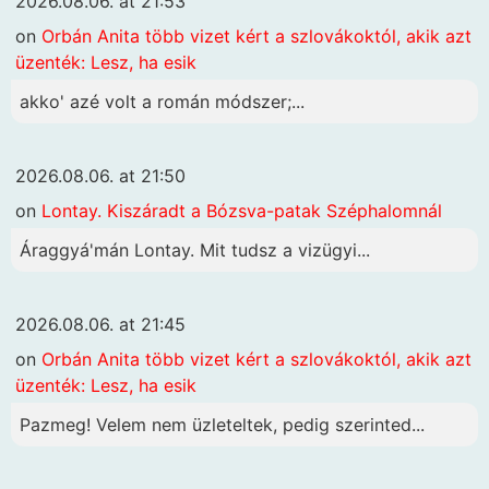
2026.08.06. at 21:53
on
Orbán Anita több vizet kért a szlovákoktól, akik azt
üzenték: Lesz, ha esik
akko' azé volt a román módszer;...
2026.08.06. at 21:50
on
Lontay. Kiszáradt a Bózsva-patak Széphalomnál
Áraggyá'mán Lontay. Mit tudsz a vizügyi...
2026.08.06. at 21:45
on
Orbán Anita több vizet kért a szlovákoktól, akik azt
üzenték: Lesz, ha esik
Pazmeg! Velem nem üzleteltek, pedig szerinted...