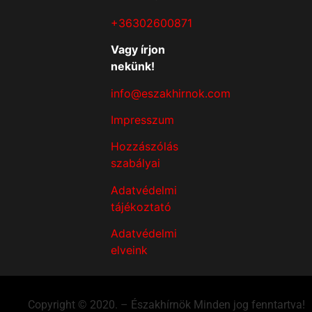
+36302600871
Vagy írjon
nekünk!
info@eszakhirnok.com
Impresszum
Hozzászólás
szabályai
Adatvédelmi
tájékoztató
Adatvédelmi
elveink
Copyright © 2020. – Északhírnök Minden jog fenntartva!