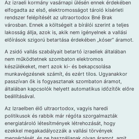
Az izraeli kormány vasárnapi ülésén ennek érdekében
elfogadta az első, elektromosságot tároló kísérleti
rendszer felépítését az ultraortodox Bné Brak
városban. Ennek a költségeit a bírálói szerint a teljes
lakosság állja, azok is, akik nem igényelnek a vallási
előírások szigorú betartása érdekében „kóser” áramot.
A zsidó vallás szabályait betartó izraeliek általában
nem működtetnek szombaton elektromos
készülékeket, mert azok ki- és bekapcsolása
munkavégzésnek számít, és ezért tilos. Ugyanakkor
passzívan ők is fogyasztanak szombaton áramot,
általában kapcsolók helyett automatikus időzítők előre
beállításával.
Az Izraelben élő ultraortodox, vagyis haredi
politikusok és rabbik már régóta szorgalmazták
energiatároló létesítmények létrehozását, hogy
ezekkel megakadályozzák a vallási törvények
megsértését, és ne használjanak olyan áramot, amit