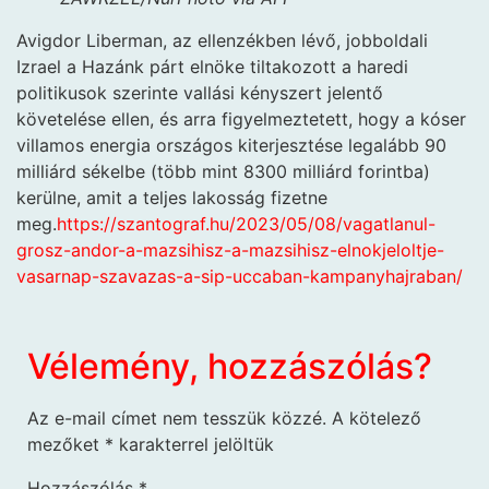
Avigdor Liberman, az ellenzékben lévő, jobboldali
Izrael a Hazánk párt elnöke tiltakozott a haredi
politikusok szerinte vallási kényszert jelentő
követelése ellen, és arra figyelmeztetett, hogy a kóser
villamos energia országos kiterjesztése legalább 90
milliárd sékelbe (több mint 8300 milliárd forintba)
kerülne, amit a teljes lakosság fizetne
meg.
https://szantograf.hu/2023/05/08/vagatlanul-
grosz-andor-a-mazsihisz-a-mazsihisz-elnokjeloltje-
vasarnap-szavazas-a-sip-uccaban-kampanyhajraban/
Vélemény, hozzászólás?
Az e-mail címet nem tesszük közzé.
A kötelező
mezőket
*
karakterrel jelöltük
Hozzászólás
*