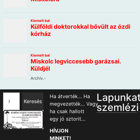
Lapunka
Ha átverték… Ha
Keresés
megvezették… Vagy
szemlézi
ha csak hallott
egy jó sztorit…
HÍVJON
MINKET!