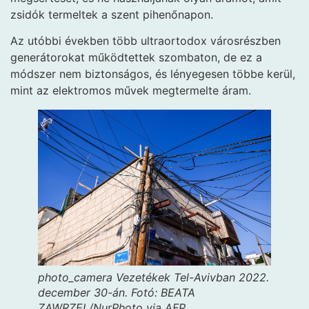
zsidók termeltek a szent pihenőnapon.
Az utóbbi években több ultraortodox városrészben
generátorokat működtettek szombaton, de ez a
módszer nem biztonságos, és lényegesen többe kerül,
mint az elektromos művek megtermelte áram.
photo_camera
Vezetékek Tel-Avivban 2022.
december 30-án.
Fotó: BEATA
ZAWRZEL/NurPhoto via AFP