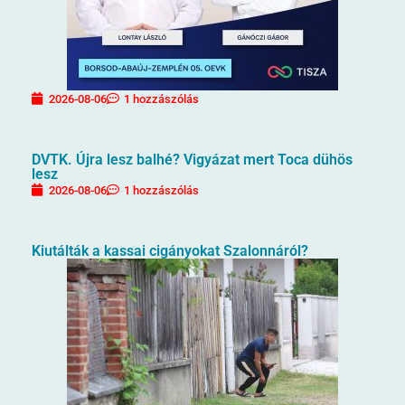
2026-08-06
1 hozzászólás
DVTK. Újra lesz balhé? Vigyázat mert Toca dühös
lesz
2026-08-06
1 hozzászólás
Kiutálták a kassai cigányokat Szalonnáról?