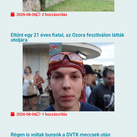
2026-08-06
2 hozzászólás
Eltűnt egy 21 éves fiatal, az Ozora fesztiválon látták
utoljára
2026-08-06
1 hozzászólás
Régen is voltak bunyók a DVTK meccsek után