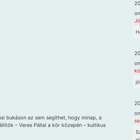
20
o
Jö
H
20
o
ki
j
20
o
ási bukáson az sem segíthet, hogy minap, a
se
lítók – Veres Pállal a kör közepén – kultikus
S
vi