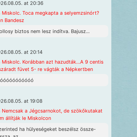
26.08.05. at 20:36
n
Miskolc. Toca megkapta a selyemzsinórt?
n Bandesz
ollosy biztos nem lesz indítva. Bajusz...
26.08.05. at 20:14
n
Miskolc. Korábban azt hazudták…A 9 centis
száradt füvet 5- re vágták a Népkertben
óóóóóóóóóóóó
26.08.05. at 19:08
n
Nemcsak a Jégcsarnokot, de szökőkutakat
m állítják le Miskolcon
zerinted ha hülyeségeket beszélsz össze-
ssza, az...