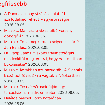
egfrissebb
A Duna alacsony vízállása miatt 11
szállodahajó rekedt Magyarországon
2026.08.05.
Miskolc. Mamusz a vizes trikó verseny
dobogóján
2026.08.05.
Miskolc. Toca megkapta a selyemzsinórt?
Jön Bandesz
2026.08.05.
Dr. Papp János miskolci traumatológus
mindenkitől megkérdezi, hogy van-e otthon
bukósisakja?
2026.08.05.
Miskolc. Korábban azt hazudták…A 9 centis
kiszáradt füvet 5- re vágták a Népkertben
2026.08.05.
Miskolc. Testvérvárosok útján egy
társasház harmadik emeletén
2026.08.05.
Halálos baleset Forró határában
2026.08.05.