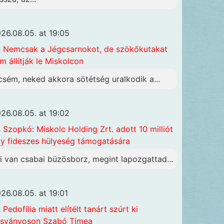
26.08.05. at 19:05
n
Nemcsak a Jégcsarnokot, de szökőkutakat
m állítják le Miskolcon
csém, neked akkora sötétség uralkodik a...
26.08.05. at 19:02
n
Szopkó: Miskolc Holding Zrt. adott 10 milliót
y fideszes hülyeség támogatására
i van csabai büzösborz, megint lapozgattad...
26.08.05. at 19:01
n
Pedofília miatt elítélt tanárt szúrt ki
sványoson Szabó Tímea