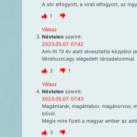
A sör elfogyott, a virsli elfogyott, az in
1
Válasz
Névtelen
szerint:
2023.05.07. 07:42
Ami itt 13 év alatt elvesztette közpénz je
létrehozni,egy elégedett társadalommal.
2
1
Válasz
Névtelen
szerint:
2023.05.07. 07:43
Magántanár, magánlabor, magánorvos, m
bővül.
Mégis mire fizeti a magyar ember az adó
3