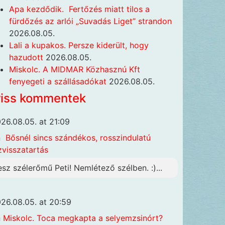
Apa kezdődik. Fertőzés miatt tilos a
fürdőzés az arlói „Suvadás Liget” strandon
2026.08.05.
Lali a kupakos. Persze kiderült, hogy
hazudott
2026.08.05.
Miskolc. A MIDMAR Közhasznú Kft
fenyegeti a szállásadókat
2026.08.05.
riss kommentek
26.08.05. at 21:09
n
Bősnél sincs szándékos, rosszindulatú
zvisszatartás
esz szélerőmű Peti! Nemlétező szélben. :)...
26.08.05. at 20:59
n
Miskolc. Toca megkapta a selyemzsinórt?