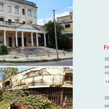
F
20
o
ví
L
20
o