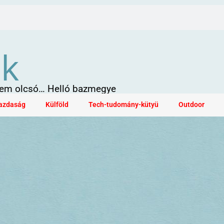
ök
 sem olcsó… Helló bazmegye
azdaság
Külföld
Tech-tudomány-kütyü
Outdoor