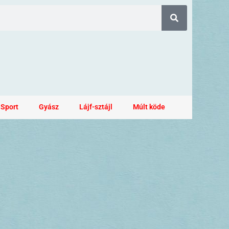
Sport
Gyász
Lájf-sztájl
Múlt köde