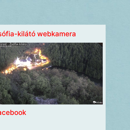
sófia-kilátó webkamera
acebook