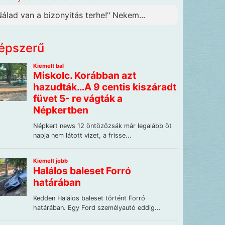
Nálad van a bizonyitás terhe!" Nekem...
épszerű