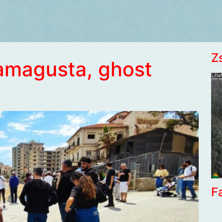
Z
Famagusta, ghost
F