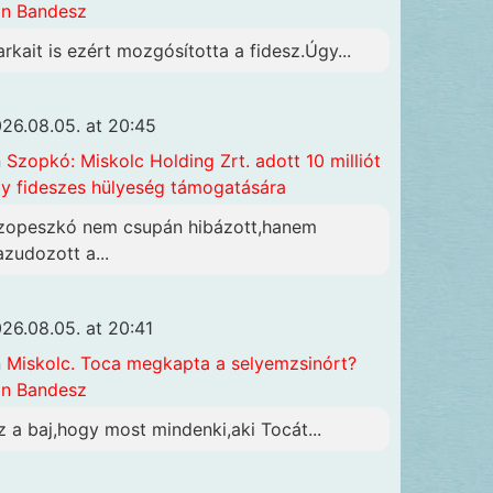
n Bandesz
arkait is ezért mozgósította a fidesz.Úgy...
26.08.05. at 20:45
n
Szopkó: Miskolc Holding Zrt. adott 10 milliót
y fideszes hülyeség támogatására
zopeszkó nem csupán hibázott,hanem
azudozott a...
26.08.05. at 20:41
n
Miskolc. Toca megkapta a selyemzsinórt?
n Bandesz
z a baj,hogy most mindenki,aki Tocát...