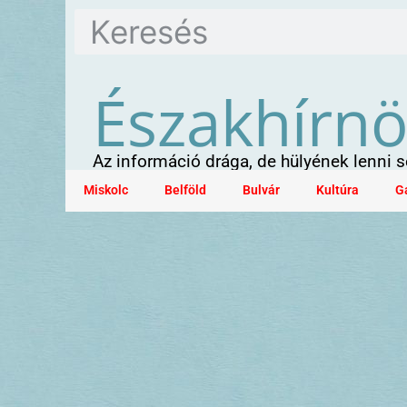
Északhírn
Az információ drága, de hülyének lenni
Miskolc
Belföld
Bulvár
Kultúra
G