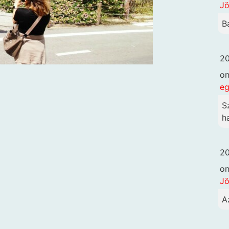
Jö
B
20
o
eg
S
h
20
o
Jö
A