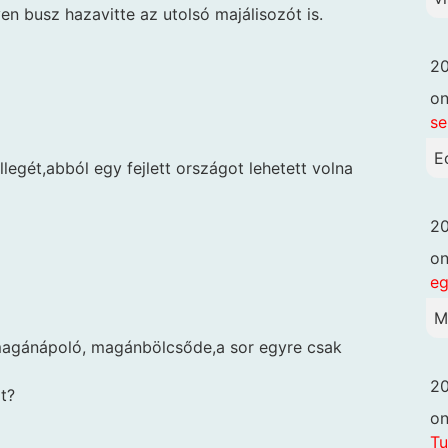
gyen busz hazavitte az utolsó majálisozót is.
20
o
se
E
llegét,abból egy fejlett országot lehetett volna
20
o
eg
M
agánápoló, magánbölcsőde,a sor egyre csak
20
t?
o
Tu