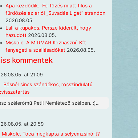
Apa kezdődik. Fertőzés miatt tilos a
fürdőzés az arlói „Suvadás Liget” strandon
2026.08.05.
Lali a kupakos. Persze kiderült, hogy
hazudott
2026.08.05.
Miskolc. A MIDMAR Közhasznú Kft
fenyegeti a szállásadókat
2026.08.05.
riss kommentek
26.08.05. at 21:09
n
Bősnél sincs szándékos, rosszindulatú
zvisszatartás
esz szélerőmű Peti! Nemlétező szélben. :)...
26.08.05. at 20:59
n
Miskolc. Toca megkapta a selyemzsinórt?