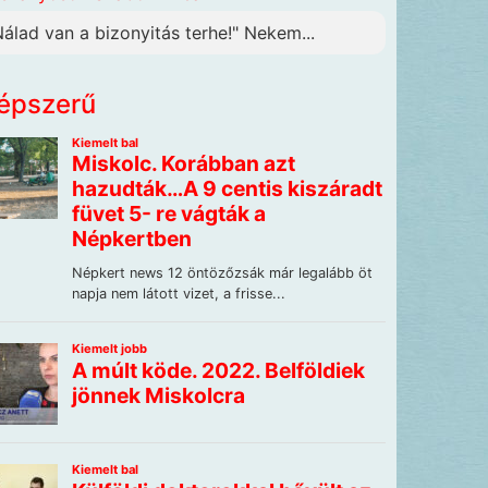
Nálad van a bizonyitás terhe!" Nekem...
épszerű