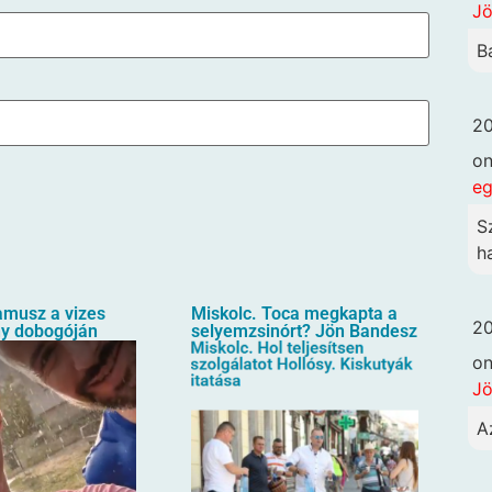
Jö
B
20
o
eg
S
h
amusz a vizes
Miskolc. Toca megkapta a
20
ny dobogóján
selyemzsinórt? Jön Bandesz
o
Jö
A