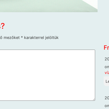
s?
ző mezőket
*
karakterrel jelöltük
F
20
o
ví
L
20
o