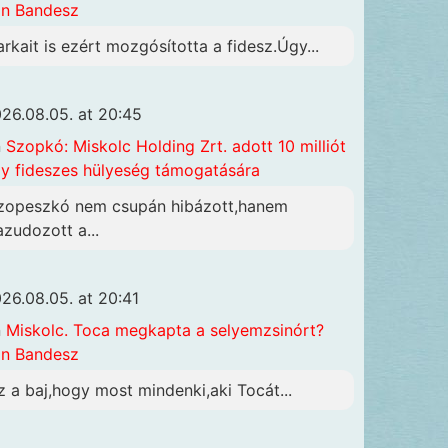
n Bandesz
arkait is ezért mozgósította a fidesz.Úgy...
26.08.05. at 20:45
n
Szopkó: Miskolc Holding Zrt. adott 10 milliót
y fideszes hülyeség támogatására
zopeszkó nem csupán hibázott,hanem
azudozott a...
26.08.05. at 20:41
n
Miskolc. Toca megkapta a selyemzsinórt?
n Bandesz
z a baj,hogy most mindenki,aki Tocát...