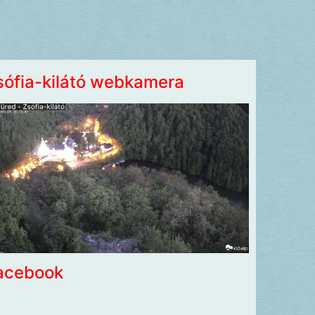
sófia-kilátó webkamera
acebook