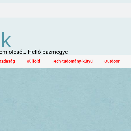
ök
 sem olcsó… Helló bazmegye
azdaság
Külföld
Tech-tudomány-kütyü
Outdoor