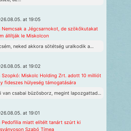
26.08.05. at 19:05
n
Nemcsak a Jégcsarnokot, de szökőkutakat
m állítják le Miskolcon
csém, neked akkora sötétség uralkodik a...
26.08.05. at 19:02
n
Szopkó: Miskolc Holding Zrt. adott 10 milliót
y fideszes hülyeség támogatására
i van csabai büzösborz, megint lapozgattad...
26.08.05. at 19:01
n
Pedofília miatt elítélt tanárt szúrt ki
sványoson Szabó Tímea