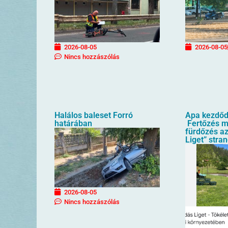
2026-08-05
2026-08-05
Nincs hozzászólás
Halálos baleset Forró
Apa kezdőd
határában
Fertőzés mi
fürdőzés az
Liget” stra
2026-08-05
Nincs hozzászólás