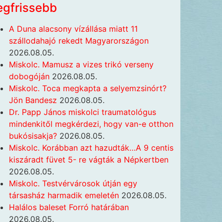
egfrissebb
A Duna alacsony vízállása miatt 11
szállodahajó rekedt Magyarországon
2026.08.05.
Miskolc. Mamusz a vizes trikó verseny
dobogóján
2026.08.05.
Miskolc. Toca megkapta a selyemzsinórt?
Jön Bandesz
2026.08.05.
Dr. Papp János miskolci traumatológus
mindenkitől megkérdezi, hogy van-e otthon
bukósisakja?
2026.08.05.
Miskolc. Korábban azt hazudták…A 9 centis
kiszáradt füvet 5- re vágták a Népkertben
2026.08.05.
Miskolc. Testvérvárosok útján egy
társasház harmadik emeletén
2026.08.05.
Halálos baleset Forró határában
2026.08.05.