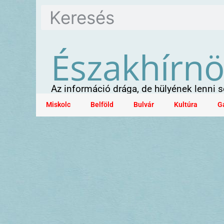
Északhírn
Az információ drága, de hülyének lenni
Miskolc
Belföld
Bulvár
Kultúra
G