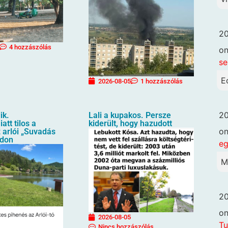
20
4 hozzászólás
o
se
E
2026-08-05
1 hozzászólás
20
ik.
Lali a kupakos. Persze
att tilos a
kiderült, hogy hazudott
o
 arlói „Suvadás
ndon
eg
M
20
o
2026-08-05
Tu
Nincs hozzászólás