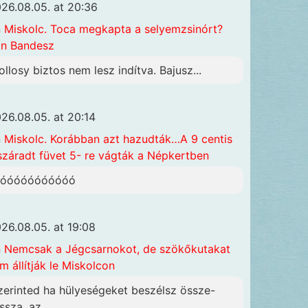
26.08.05. at 20:36
n
Miskolc. Toca megkapta a selyemzsinórt?
n Bandesz
ollosy biztos nem lesz indítva. Bajusz...
26.08.05. at 20:14
n
Miskolc. Korábban azt hazudták…A 9 centis
száradt füvet 5- re vágták a Népkertben
óóóóóóóóóóóó
26.08.05. at 19:08
n
Nemcsak a Jégcsarnokot, de szökőkutakat
m állítják le Miskolcon
zerinted ha hülyeségeket beszélsz össze-
ssza, az...