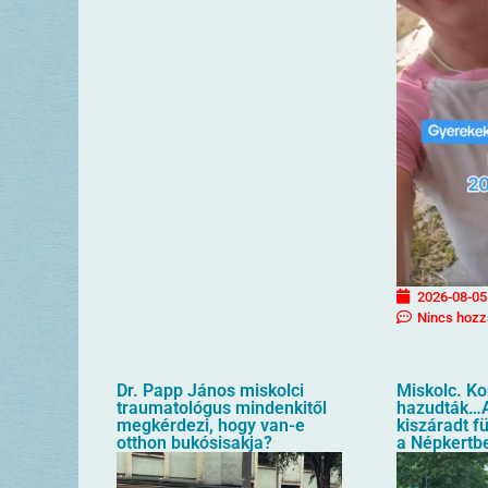
2026-08-05
Nincs hozz
Dr. Papp János miskolci
Miskolc. K
traumatológus mindenkitől
hazudták…A
megkérdezi, hogy van-e
kiszáradt f
otthon bukósisakja?
a Népkertb