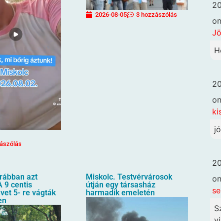
20
2026-08-05
3 hozzászólás
o
Jö
H
20
o
ki
j
ászólás
20
orábban azt
Miskolc. Testvérvárosok
o
 9 centis
útján egy társasház
se
üvet 5- re vágták
harmadik emeletén
en
S
vi