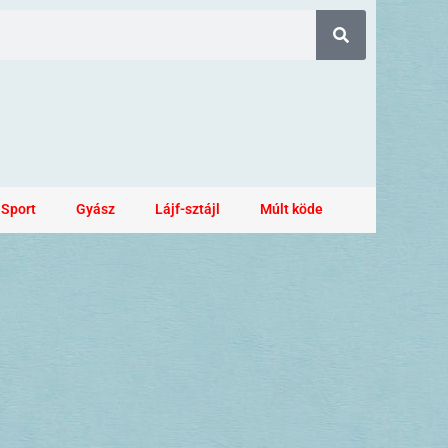
Sport
Gyász
Lájf-sztájl
Múlt köde