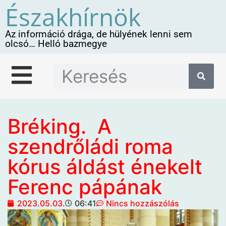
Északhírnök
Az információ drága, de hülyének lenni sem
olcsó… Helló bazmegye
Bréking. A
szendrőládi roma
kórus áldást énekelt
Ferenc pápának
2023.05.03.
06:41
Nincs hozzászólás