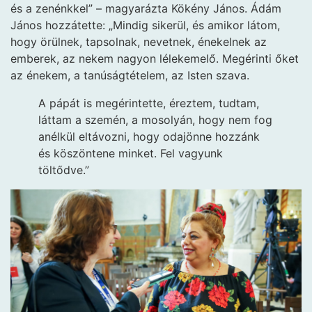
és a zenénkkel” – magyarázta Kökény János. Ádám
János hozzátette: „Mindig sikerül, és amikor látom,
hogy örülnek, tapsolnak, nevetnek, énekelnek az
emberek, az nekem nagyon lélekemelő. Megérinti őket
az énekem, a tanúságtételem, az Isten szava.
A pápát is megérintette, éreztem, tudtam,
láttam a szemén, a mosolyán, hogy nem fog
anélkül eltávozni, hogy odajönne hozzánk
és köszöntene minket. Fel vagyunk
töltődve.”