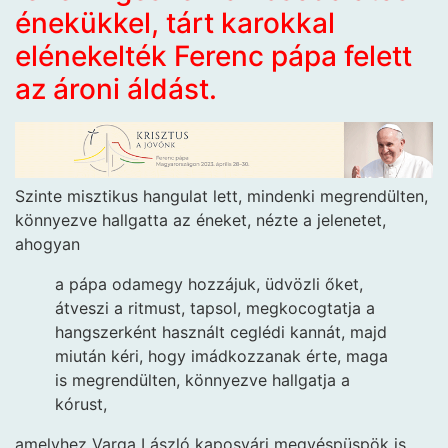
énekükkel, tárt karokkal
elénekelték Ferenc pápa felett
az ároni áldást.
Szinte misztikus hangulat lett, mindenki megrendülten,
könnyezve hallgatta az éneket, nézte a jelenetet,
ahogyan
a pápa odamegy hozzájuk, üdvözli őket,
átveszi a ritmust, tapsol, megkocogtatja a
hangszerként használt ceglédi kannát, majd
miután kéri, hogy imádkozzanak érte, maga
is megrendülten, könnyezve hallgatja a
kórust,
amelyhez Varga László kaposvári megyéspüspök is