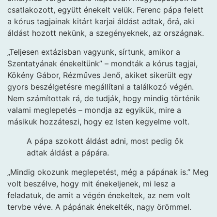
csatlakozott, együtt énekelt velük. Ferenc pápa felett
a kórus tagjainak kitárt karjai áldást adtak, őrá, aki
áldást hozott nekünk, a szegényeknek, az országnak.
„Teljesen extázisban vagyunk, sírtunk, amikor a
Szentatyának énekeltünk” – mondták a kórus tagjai,
Kökény Gábor, Rézműves Jenő, akiket sikerült egy
gyors beszélgetésre megállítani a találkozó végén.
Nem számítottak rá, de tudják, hogy mindig történik
valami meglepetés – mondja az egyikük, mire a
másikuk hozzáteszi, hogy ez Isten kegyelme volt.
A pápa szokott áldást adni, most pedig ők
adtak áldást a pápára.
„Mindig okozunk meglepetést, még a pápának is.” Meg
volt beszélve, hogy mit énekeljenek, mi lesz a
feladatuk, de amit a végén énekeltek, az nem volt
tervbe véve. A pápának énekelték, nagy örömmel.