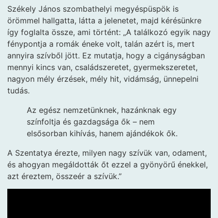
Székely János szombathelyi megyéspüspök is
örömmel hallgatta, látta a jelenetet, majd kérésünkre
így foglalta össze, ami történt: „A találkozó egyik nagy
fénypontja a romák éneke volt, talán azért is, mert
annyira szívből jött. Ez mutatja, hogy a cigányságban
mennyi kincs van, családszeretet, gyermekszeretet,
nagyon mély érzések, mély hit, vidámság, ünnepelni
tudás.
Az egész nemzetünknek, hazánknak egy
színfoltja és gazdagsága ők – nem
elsősorban kihívás, hanem ajándékok ők.
A Szentatya érezte, milyen nagy szívük van, odament,
és ahogyan megáldották őt ezzel a gyönyörű énekkel,
azt éreztem, összeér a szívük.”