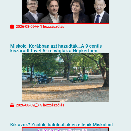
2026-08-09
1 hozzászólás
Miskolc. Korábban azt hazudták…A 9 centis
kiszáradt füvet 5- re vágták a Népkertben
2026-08-09
5 hozzászólás
Kik azok? Zsidók, baloldaliak és ellepik Miskolcot