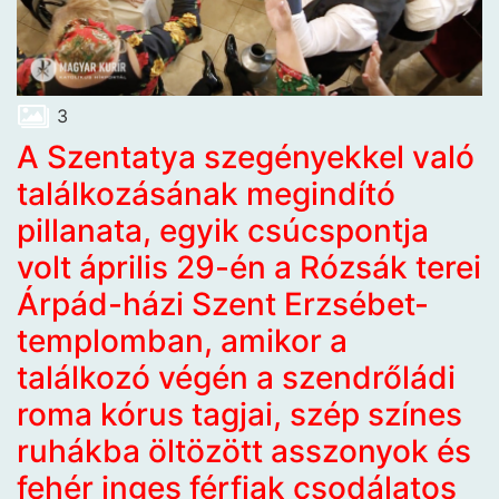
3
A Szentatya szegényekkel való
találkozásának megindító
pillanata, egyik csúcspontja
volt április 29-én a Rózsák terei
Árpád-házi Szent Erzsébet-
templomban, amikor a
találkozó végén a szendrőládi
roma kórus tagjai, szép színes
ruhákba öltözött asszonyok és
fehér inges férfiak csodálatos