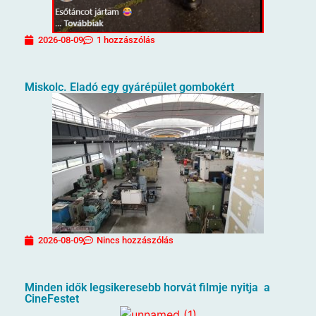
2026-08-09
1 hozzászólás
Miskolc. Eladó egy gyárépület gombokért
2026-08-09
Nincs hozzászólás
Minden idők legsikeresebb horvát filmje nyitja a
CineFestet