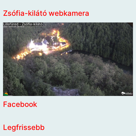
Zsófia-kilátó webkamera
Facebook
Legfrissebb