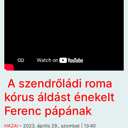
A szendrőládi roma
kórus áldást énekelt
Ferenc pápának
HAZAI
– 2023. április 29., szombat | 13:40