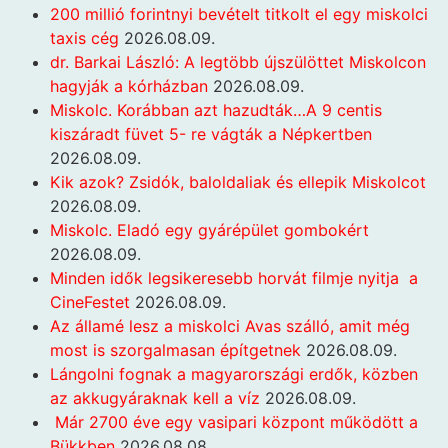
200 millió forintnyi bevételt titkolt el egy miskolci
taxis cég
2026.08.09.
dr. Barkai László: A legtöbb újszülöttet Miskolcon
hagyják a kórházban
2026.08.09.
Miskolc. Korábban azt hazudták…A 9 centis
kiszáradt füvet 5- re vágták a Népkertben
2026.08.09.
Kik azok? Zsidók, baloldaliak és ellepik Miskolcot
2026.08.09.
Miskolc. Eladó egy gyárépület gombokért
2026.08.09.
Minden idők legsikeresebb horvát filmje nyitja a
CineFestet
2026.08.09.
Az államé lesz a miskolci Avas szálló, amit még
most is szorgalmasan építgetnek
2026.08.09.
Lángolni fognak a magyarországi erdők, közben
az akkugyáraknak kell a víz
2026.08.09.
Már 2700 éve egy vasipari központ működött a
Bükkben
2026.08.08.