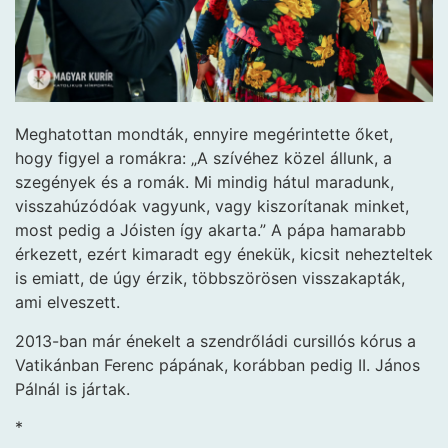
Meghatottan mondták, ennyire megérintette őket,
hogy figyel a romákra: „A szívéhez közel állunk, a
szegények és a romák. Mi mindig hátul maradunk,
visszahúzódóak vagyunk, vagy kiszorítanak minket,
most pedig a Jóisten így akarta.” A pápa hamarabb
érkezett, ezért kimaradt egy énekük, kicsit nehezteltek
is emiatt, de úgy érzik, többszörösen visszakapták,
ami elveszett.
2013-ban már énekelt a szendrőládi cursillós kórus a
Vatikánban Ferenc pápának, korábban pedig II. János
Pálnál is jártak.
*