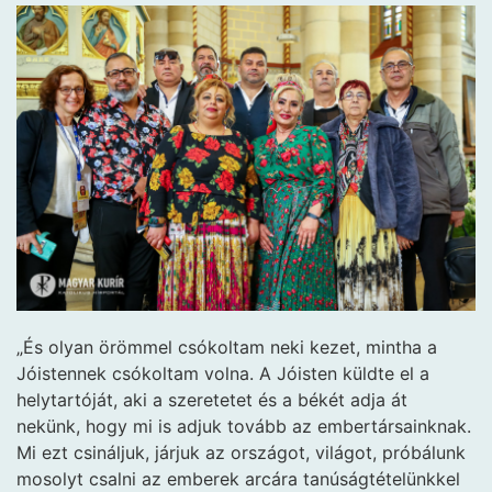
„És olyan örömmel csókoltam neki kezet, mintha a
Jóistennek csókoltam volna. A Jóisten küldte el a
helytartóját, aki a szeretetet és a békét adja át
nekünk, hogy mi is adjuk tovább az embertársainknak.
Mi ezt csináljuk, járjuk az országot, világot, próbálunk
mosolyt csalni az emberek arcára tanúságtételünkkel