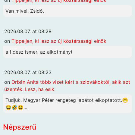
on
Tippeljen, ki lesz az új köztársasági elnök
Van mivel. Zsidó.
2026.08.07. at 08:28
on
Tippeljen, ki lesz az új köztársasági elnök
a fidesz ismeri az alkotmányt
2026.08.07. at 08:23
on
Orbán Anita több vizet kért a szlovákoktól, akik azt
üzenték: Lesz, ha esik
Tudjuk. Magyar Péter rengeteg lapátot elkoptatott.😁
😂🤣😃...
Népszerű