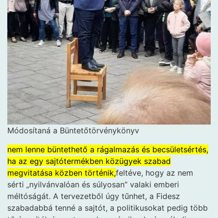
Módosítaná a Büntetőtörvénykönyv
nem lenne büntethető a rágalmazás és becsületsértés,
ha az egy sajtótermékben közügyek szabad
megvitatása közben történik,
feltéve, hogy az nem
sérti „nyilvánvalóan és súlyosan” valaki emberi
méltóságát. A tervezetből úgy tűnhet, a Fidesz
szabadabbá tenné a sajtót, a politikusokat pedig több