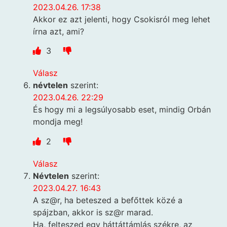
2023.04.26. 17:38
Akkor ez azt jelenti, hogy Csokisról meg lehet
írna azt, ami?
3
Válasz
névtelen
szerint:
2023.04.26. 22:29
És hogy mi a legsúlyosabb eset, mindig Orbán
mondja meg!
2
Válasz
Névtelen
szerint:
2023.04.27. 16:43
A sz@r, ha beteszed a befőttek közé a
spájzban, akkor is sz@r marad.
Ha, felteszed egy háttáttámlás székre, az