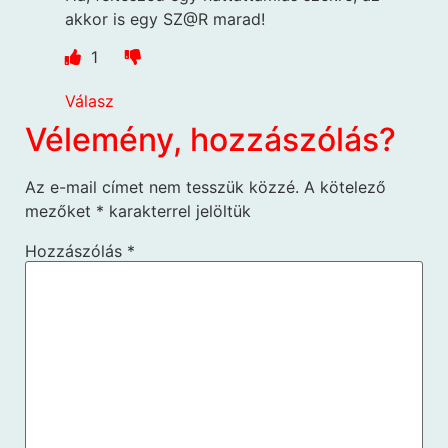
akkor is egy SZ@R marad!
1
Válasz
Vélemény, hozzászólás?
Az e-mail címet nem tesszük közzé.
A kötelező
mezőket
*
karakterrel jelöltük
Hozzászólás
*