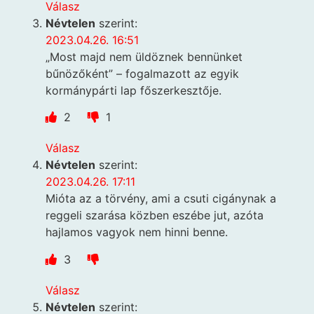
Válasz
Névtelen
szerint:
2023.04.26. 16:51
„Most majd nem üldöznek bennünket
bűnözőként” – fogalmazott az egyik
kormánypárti lap főszerkesztője.
2
1
Válasz
Névtelen
szerint:
2023.04.26. 17:11
Mióta az a törvény, ami a csuti cigánynak a
reggeli szarása közben eszébe jut, azóta
hajlamos vagyok nem hinni benne.
3
Válasz
Névtelen
szerint: