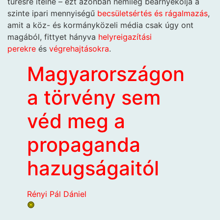
tűrésre ítélné – ezt azonban némileg beárnyékolja a
szinte ipari mennyiségű
becsületsértés és rágalmazás
,
amit a köz- és kormányközeli média csak úgy ont
magából, fittyet hányva
helyreigazítási
perekre
és
végrehajtásokra
.
Magyarországon
a törvény sem
véd meg a
propaganda
hazugságaitól
Rényi Pál Dániel