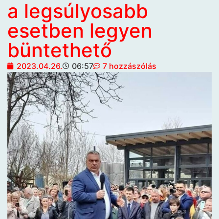
a legsúlyosabb
esetben legyen
büntethető
2023.04.26.
06:57
7 hozzászólás