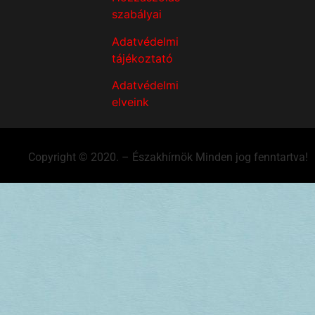
szabályai
Adatvédelmi
tájékoztató
Adatvédelmi
elveink
Copyright © 2020. – Északhírnök Minden jog fenntartva!