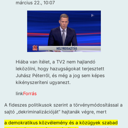
március 22., 10:07
Hiába van ítélet, a TV2 nem hajlandó
leközölni, hogy hazugságokat terjesztett
Juhász Péterről, és még a jog sem képes
kikényszeríteni ugyanezt.
link
Forrás
A fideszes politikusok szerint a törvénymódosítással a
sajtó „dekriminalizációját” hajtanák végre, mert
a demokratikus közvélemény és a közügyek szabad