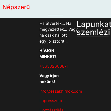
Népszerű
Lapunka
Ha átverték… Ha
megvezették… Vagy
szemlézi
ha csak hallott
egy jó sztorit…
HÍVJON
MINKET!
+36302600871
Vagy írjon
nekünk!
info@eszakhirnok.com
Impresszum
Hozzászólás