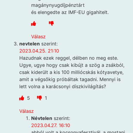
magánynyugdíjpénztárt
és elengedte az IMF-EU gigahitelt.
Válasz
nevtelen
szerint:
2023.04.25. 21:10
Hazudnak ezek reggel, délben no meg este.
Ugye, ugye hogy csak kibújt a szög a zsákból,
csak kiderült a kis 100 milliócskás kótyavetye,
amit a végsőkig próbáltak tagadni. Mennyi is
lett volna a karácsonyi díszkivilágítás?
5
1
Válasz
Névtelen
szerint:
2023.04.27. 16:10
abból volt a kocsonyafesztivál, a mostani