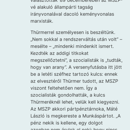
választották ’89 decemberében az MSZP-
vé alakuló állampárti tagság
irányvonalával dacoló keményvonalas
marxisták.
Thürmerrel személyesen is beszéltünk.
„Nem sokkal a rendszerváltás után volt” –
mesélte – „mindenki mindenkit ismert.
Kezdték az addigi titkokat
megszellőztetni”, a szocialisták is „tudták,
hogy van arany”. A versenyfutásba itt jött
be a letéti széfhez tartozó kulcs: ennek
az elvesztéről Thürmer tudott, az MSZP
viszont feltehetően nem. Így a
szocialisták gondolhatták, a kulcs
Thürmeréknél lehet, velük kell kiegyezni.
Az MSZP akkori pártpénztárnoka, Máté
László is megkereste a Munkáspártot. „A
pénz nekik is kellene, egy dolgot
azonban nem árulok el neki: hogy nincs