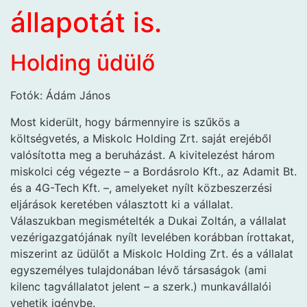
állapotát is.
Holding üdülő
Fotók: Ádám János
Most kiderült, hogy bármennyire is szűkös a
költségvetés, a Miskolc Holding Zrt. saját erejéből
valósította meg a beruházást. A kivitelezést három
miskolci cég végezte – a Bordásrolo Kft., az Adamit Bt.
és a 4G-Tech Kft. –, amelyeket nyílt közbeszerzési
eljárások keretében választott ki a vállalat.
Válaszukban megismételték a Dukai Zoltán, a vállalat
vezérigazgatójának nyílt levelében korábban írottakat,
miszerint az üdülőt a Miskolc Holding Zrt. és a vállalat
egyszemélyes tulajdonában lévő társaságok (ami
kilenc tagvállalatot jelent – a szerk.) munkavállalói
vehetik igénybe.