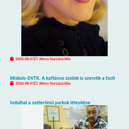
2026-08-07
Nincs hozzászólás
Miskolc-DVTK. A kaftános zsidók is szeretik a focit
2026-08-07
Nincs hozzászólás
Indulhat a szélerőmű parkok létesítése