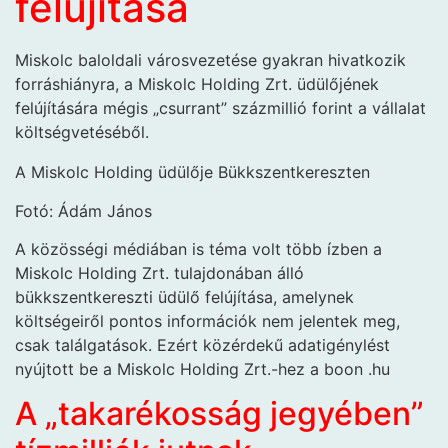
felújítása
Miskolc baloldali városvezetése gyakran hivatkozik
forráshiányra, a Miskolc Holding Zrt. üdülőjének
felújítására mégis „csurrant” százmillió forint a vállalat
költségvetéséből.
A Miskolc Holding üdülője Bükkszentkereszten
Fotó: Ádám János
A közösségi médiában is téma volt több ízben a
Miskolc Holding Zrt. tulajdonában álló
bükkszentkereszti üdülő felújítása, amelynek
költségeiről pontos információk nem jelentek meg,
csak találgatások. Ezért közérdekű adatigénylést
nyújtott be a Miskolc Holding Zrt.-hez a boon .hu
A „takarékosság jegyében”