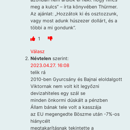
meg a kulcs” – írta könyvében Thürmer.
Az ajánlat: „Hozzátok ki és osztozzunk,
vagy most adunk húszezer dollárt, és a
többi a mi gondunk”.
1
Válasz
Névtelen
szerint:
2023.04.27. 16:08
telik rá
2010-ben Gyurcsány és Bajnai eloldalgott
Viktornak nem volt kit legyőzni
devizahiteles egy szál se
minden önkormi dúskált a pénzben
Állam bának tele volt a kasszája
az EU megengedte Böszme után -7%-os
hiánycélt
megtakarításnak tekintette a