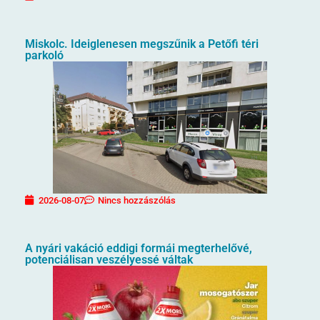
Miskolc. Ideiglenesen megszűnik a Petőfi téri
parkoló
2026-08-07
Nincs hozzászólás
A nyári vakáció eddigi formái megterhelővé,
potenciálisan veszélyessé váltak