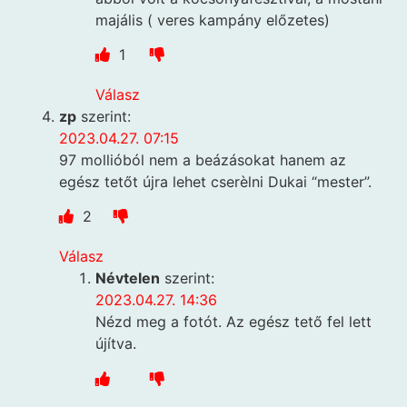
majális ( veres kampány előzetes)
1
Válasz
zp
szerint:
2023.04.27. 07:15
97 mollióból nem a beázásokat hanem az
egész tetőt újra lehet cserèlni Dukai “mester”.
2
Válasz
Névtelen
szerint:
2023.04.27. 14:36
Nézd meg a fotót. Az egész tető fel lett
újítva.