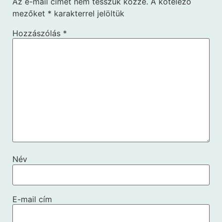
Az e-mail címet nem tesszük közzé.
A kötelező
mezőket
*
karakterrel jelöltük
Hozzászólás
*
Név
E-mail cím