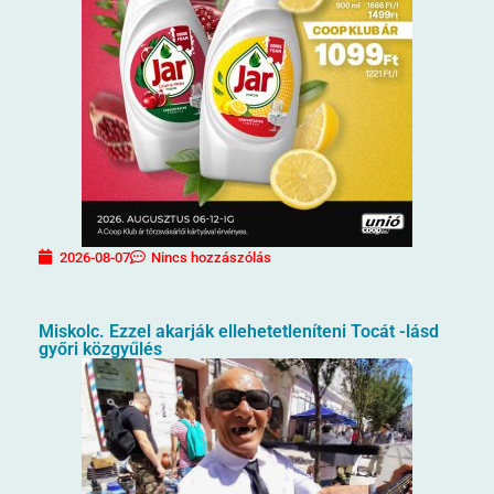
2026-08-07
Nincs hozzászólás
Miskolc. Ezzel akarják ellehetetleníteni Tocát -lásd
győri közgyűlés