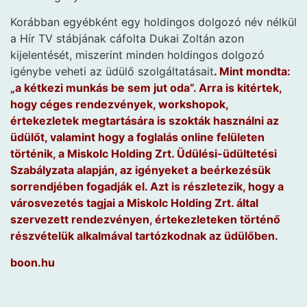
Korábban egyébként egy holdingos dolgozó név nélkül
a Hír TV stábjának cáfolta Dukai Zoltán azon
kijelentését, miszerint minden holdingos dolgozó
igénybe veheti az üdülő szolgáltatásait
. Mint mondta:
„a kétkezi munkás be sem jut oda”. Arra is kitértek,
hogy céges rendezvények, workshopok,
értekezletek megtartására is szokták használni az
üdülőt, valamint hogy a foglalás online felületen
történik, a Miskolc Holding Zrt. Üdülési-üdültetési
Szabályzata alapján, az igényeket a beérkezésük
sorrendjében fogadják el. Azt is részletezik, hogy a
városvezetés tagjai a Miskolc Holding Zrt. által
szervezett rendezvényen, értekezleteken történő
részvételük alkalmával tartózkodnak az üdülőben.
boon.hu