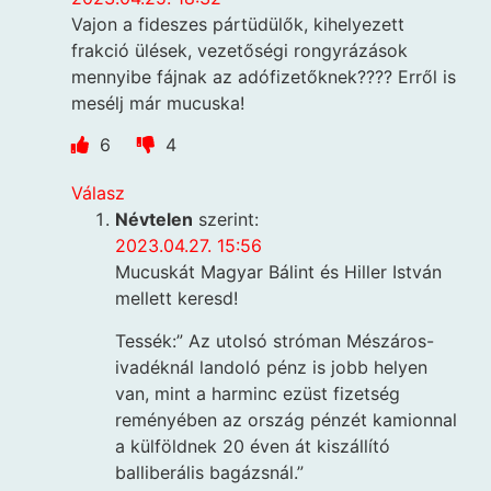
Vajon a fideszes pártüdülők, kihelyezett
frakció ülések, vezetőségi rongyrázások
mennyibe fájnak az adófizetőknek???? Erről is
mesélj már mucuska!
6
4
Válasz
Névtelen
szerint:
2023.04.27. 15:56
Mucuskát Magyar Bálint és Hiller István
mellett keresd!
Tessék:” Az utolsó stróman Mészáros-
ivadéknál landoló pénz is jobb helyen
van, mint a harminc ezüst fizetség
reményében az ország pénzét kamionnal
a külföldnek 20 éven át kiszállító
balliberális bagázsnál.”