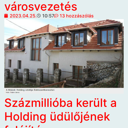
városvezetés
2023.04.25.
10:57
13 hozzászólás
Százmillióba került a
Holding üdülőjének