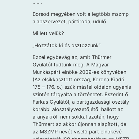
…….
Borsod megyében volt a legtöbb mszmp
alapszervezet, pártiroda, üdülő
Mi lett velük?
„Hozzátok ki és osztozzunk”
Ezzel egybevág az, amit Thürmer
Gyulától tudtunk meg. A Magyar
Munkáspárt elnöke 2009-es könyvében
(Az elsikkasztott ország, Korona Kiadó,
175 – 176. o.) szűk másfél oldalon ugyanis
szintén tárgyalta a történetet. Eszerint ő
Farkas Gyulától, a pártgazdasági osztály
korábbi alosztályvezetőjétől hallott az
aranyakról, nem sokkal azután, hogy
Thürmert az akkor újonnan alapított, de
az MSZMP nevét viselő párt elnökévé