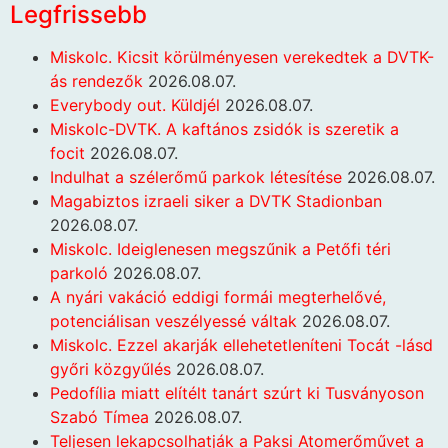
Legfrissebb
Miskolc. Kicsit körülményesen verekedtek a DVTK-
ás rendezők
2026.08.07.
Everybody out. Küldjél
2026.08.07.
Miskolc-DVTK. A kaftános zsidók is szeretik a
focit
2026.08.07.
Indulhat a szélerőmű parkok létesítése
2026.08.07.
Magabiztos izraeli siker a DVTK Stadionban
2026.08.07.
Miskolc. Ideiglenesen megszűnik a Petőfi téri
parkoló
2026.08.07.
A nyári vakáció eddigi formái megterhelővé,
potenciálisan veszélyessé váltak
2026.08.07.
Miskolc. Ezzel akarják ellehetetleníteni Tocát -lásd
győri közgyűlés
2026.08.07.
Pedofília miatt elítélt tanárt szúrt ki Tusványoson
Szabó Tímea
2026.08.07.
Teljesen lekapcsolhatják a Paksi Atomerőművet a