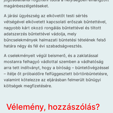
magánbeszélgetéseket.
A járási ügyészség az elkövetőt testi sértés
vétségével elkövetett kapcsolati erőszak bűntettével,
nagyobb kárt okozó rongálás bűntettével és tiltott
adatszerzés bűntettével vádolja, mely
bűncselekmények halmazati büntetési tételének felső
határa négy és fél évi szabadságvesztés.
A cselekményeit végül beismerő, és a zaklatással
mostanra felhagyó vádlottal szemben a vádhatóság
arra tett indítványt, hogy a bíróság – büntetővégzéssel
– ítélje őt próbaidőre felfüggesztett börtönbüntetésre,
valamint kötelezze az eljárásban felmerült bűnügyi
költségek megfizetésére.
Vélemény, hozzászólás?