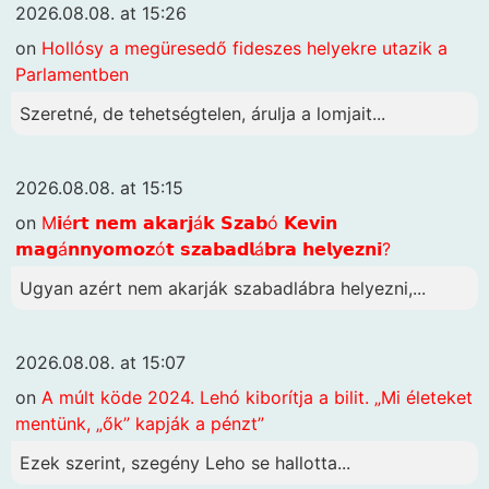
2026.08.08. at 15:26
on
Hollósy a megüresedő fideszes helyekre utazik a
Parlamentben
Szeretné, de tehetségtelen, árulja a lomjait...
2026.08.08. at 15:15
on
M𝗶é𝗿𝘁 𝗻𝗲𝗺 𝗮𝗸𝗮𝗿𝗷á𝗸 𝗦𝘇𝗮𝗯ó 𝗞𝗲𝘃𝗶𝗻
𝗺𝗮𝗴á𝗻𝗻𝘆𝗼𝗺𝗼𝘇ó𝘁 𝘀𝘇𝗮𝗯𝗮𝗱𝗹á𝗯𝗿𝗮 𝗵𝗲𝗹𝘆𝗲𝘇𝗻𝗶?
Ugyan azért nem akarják szabadlábra helyezni,...
2026.08.08. at 15:07
on
A múlt köde 2024. Lehó kiborítja a bilit. „Mi életeket
mentünk, „ők” kapják a pénzt”
Ezek szerint, szegény Leho se hallotta...