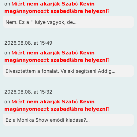
on
M𝗶é𝗿𝘁 𝗻𝗲𝗺 𝗮𝗸𝗮𝗿𝗷á𝗸 𝗦𝘇𝗮𝗯ó 𝗞𝗲𝘃𝗶𝗻
𝗺𝗮𝗴á𝗻𝗻𝘆𝗼𝗺𝗼𝘇ó𝘁 𝘀𝘇𝗮𝗯𝗮𝗱𝗹á𝗯𝗿𝗮 𝗵𝗲𝗹𝘆𝗲𝘇𝗻𝗶?
Nem. Ez a "Hülye vagyok, de...
2026.08.08. at 15:49
on
M𝗶é𝗿𝘁 𝗻𝗲𝗺 𝗮𝗸𝗮𝗿𝗷á𝗸 𝗦𝘇𝗮𝗯ó 𝗞𝗲𝘃𝗶𝗻
𝗺𝗮𝗴á𝗻𝗻𝘆𝗼𝗺𝗼𝘇ó𝘁 𝘀𝘇𝗮𝗯𝗮𝗱𝗹á𝗯𝗿𝗮 𝗵𝗲𝗹𝘆𝗲𝘇𝗻𝗶?
Elvesztettem a fonalat. Valaki segítsen! Addig...
2026.08.08. at 15:32
on
M𝗶é𝗿𝘁 𝗻𝗲𝗺 𝗮𝗸𝗮𝗿𝗷á𝗸 𝗦𝘇𝗮𝗯ó 𝗞𝗲𝘃𝗶𝗻
𝗺𝗮𝗴á𝗻𝗻𝘆𝗼𝗺𝗼𝘇ó𝘁 𝘀𝘇𝗮𝗯𝗮𝗱𝗹á𝗯𝗿𝗮 𝗵𝗲𝗹𝘆𝗲𝘇𝗻𝗶?
Ez a Mónika Show emődi kiadása?...