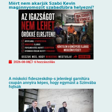
M𝗶é𝗿𝘁 𝗻𝗲𝗺 𝗮𝗸𝗮𝗿𝗷á𝗸 𝗦𝘇𝗮𝗯ó 𝗞𝗲𝘃𝗶𝗻
𝗺𝗮𝗴á𝗻𝗻𝘆𝗼𝗺𝗼𝘇ó𝘁 𝘀𝘇𝗮𝗯𝗮𝗱𝗹á𝗯𝗿𝗮 𝗵𝗲𝗹𝘆𝗲𝘇𝗻𝗶?
2026-08-08
6 hozzászólás
A miskolci fideszeskdnp-s jelenlegi garnitúra
csupán annyira képes, hogy egymást a Szinvába
fojtsák