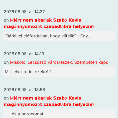
2026.08.08. at 14:27
on
M𝗶é𝗿𝘁 𝗻𝗲𝗺 𝗮𝗸𝗮𝗿𝗷á𝗸 𝗦𝘇𝗮𝗯ó 𝗞𝗲𝘃𝗶𝗻
𝗺𝗮𝗴á𝗻𝗻𝘆𝗼𝗺𝗼𝘇ó𝘁 𝘀𝘇𝗮𝗯𝗮𝗱𝗹á𝗯𝗿𝗮 𝗵𝗲𝗹𝘆𝗲𝘇𝗻𝗶?
“Bárkivel előfordulhat, hogy elítélik” - Egy...
2026.08.08. at 14:19
on
Miskolc. Lecsúszó városrészek. Szentpéteri kapu
Mit lehet tudni ezekről?
2026.08.08. at 13:56
on
M𝗶é𝗿𝘁 𝗻𝗲𝗺 𝗮𝗸𝗮𝗿𝗷á𝗸 𝗦𝘇𝗮𝗯ó 𝗞𝗲𝘃𝗶𝗻
𝗺𝗮𝗴á𝗻𝗻𝘆𝗼𝗺𝗼𝘇ó𝘁 𝘀𝘇𝗮𝗯𝗮𝗱𝗹á𝗯𝗿𝗮 𝗵𝗲𝗹𝘆𝗲𝘇𝗻𝗶?
. . . és a botoxomat...