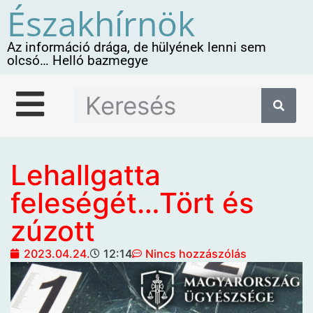
Északhírnök
Az információ drága, de hülyének lenni sem
olcsó… Helló bazmegye
Lehallgatta
feleségét…Tört és
zúzott
2023.04.24.
12:14
Nincs hozzászólás