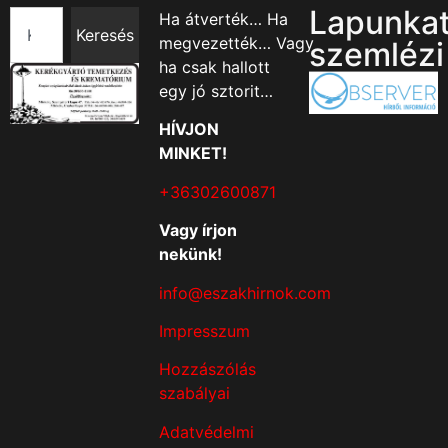
Lapunka
Ha átverték… Ha
Keresés
megvezették… Vagy
szemlézi
ha csak hallott
egy jó sztorit…
HÍVJON
MINKET!
+36302600871
Vagy írjon
nekünk!
info@eszakhirnok.com
Impresszum
Hozzászólás
szabályai
Adatvédelmi