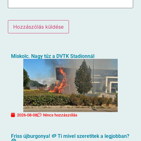
Miskolc. Nagy tűz a DVTK Stadionnál
2026-08-08
Nincs hozzászólás
Friss újburgonya! 🥔 Ti mivel szeretitek a legjobban?