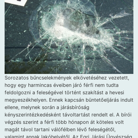
Sorozatos bűncselekmények elkövetéséhez vezetett,
hogy egy harmincas éveiben járó férfi nem tudta
feldolgozni a feleségével történt szakítást a hevesi
megyeszékhelyen. Ennek kapcsán büntetőeljárás indult
ellene, melynek során a járásbíróság
kényszerintézkedésként távoltartást rendelt el. A bírói
végzés szerint a férfi több hónapon át köteles volt
magát távol tartani válófélben lévő feleségétől,
valamint annak lakóhelyétől. Az Egri Járási Ügyészség