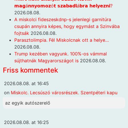
𝗺𝗮𝗴á𝗻𝗻𝘆𝗼𝗺𝗼𝘇ó𝘁 𝘀𝘇𝗮𝗯𝗮𝗱𝗹á𝗯𝗿𝗮 𝗵𝗲𝗹𝘆𝗲𝘇𝗻𝗶?
2026.08.08.
A miskolci fideszeskdnp-s jelenlegi garnitúra
csupán annyira képes, hogy egymást a Szinvába
fojtsák
2026.08.08.
Parasztolimpia. Fél Miskolcnak ott a helye…
2026.08.08.
Trump kezében vagyunk. 100%-os vámmal
sújthatnák Magyarországot is
2026.08.08.
Friss kommentek
2026.08.08. at 16:45
on
Miskolc. Lecsúszó városrészek. Szentpéteri kapu
az egyik autószerelő
2026.08.08. at 16:25