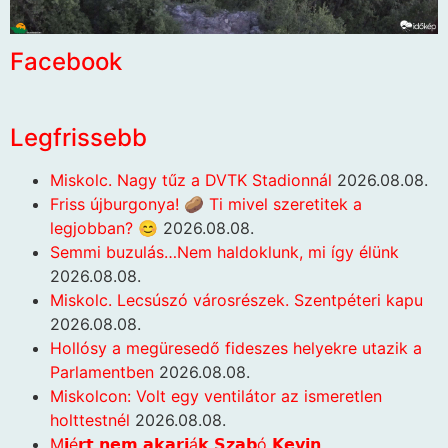
Facebook
Legfrissebb
Miskolc. Nagy tűz a DVTK Stadionnál
2026.08.08.
Friss újburgonya! 🥔 Ti mivel szeretitek a
legjobban? 😊
2026.08.08.
Semmi buzulás…Nem haldoklunk, mi így élünk
2026.08.08.
Miskolc. Lecsúszó városrészek. Szentpéteri kapu
2026.08.08.
Hollósy a megüresedő fideszes helyekre utazik a
Parlamentben
2026.08.08.
Miskolcon: Volt egy ventilátor az ismeretlen
holttestnél
2026.08.08.
M𝗶é𝗿𝘁 𝗻𝗲𝗺 𝗮𝗸𝗮𝗿𝗷á𝗸 𝗦𝘇𝗮𝗯ó 𝗞𝗲𝘃𝗶𝗻