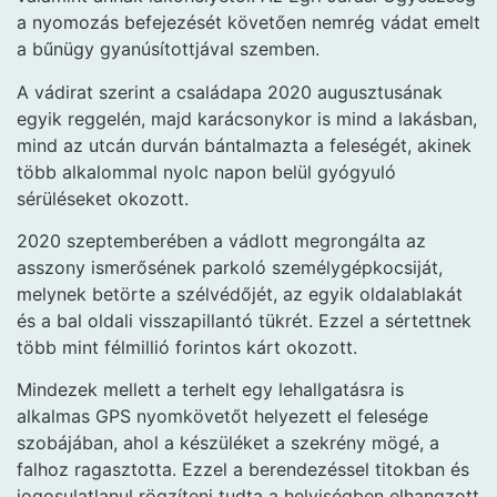
a nyomozás befejezését követően nemrég vádat emelt
a bűnügy gyanúsítottjával szemben.
A vádirat szerint a családapa 2020 augusztusának
egyik reggelén, majd karácsonykor is mind a lakásban,
mind az utcán durván bántalmazta a feleségét, akinek
több alkalommal nyolc napon belül gyógyuló
sérüléseket okozott.
2020 szeptemberében a vádlott megrongálta az
asszony ismerősének parkoló személygépkocsiját,
melynek betörte a szélvédőjét, az egyik oldalablakát
és a bal oldali visszapillantó tükrét. Ezzel a sértettnek
több mint félmillió forintos kárt okozott.
Mindezek mellett a terhelt egy lehallgatásra is
alkalmas GPS nyomkövetőt helyezett el felesége
szobájában, ahol a készüléket a szekrény mögé, a
falhoz ragasztotta. Ezzel a berendezéssel titokban és
jogosulatlanul rögzíteni tudta a helyiségben elhangzott