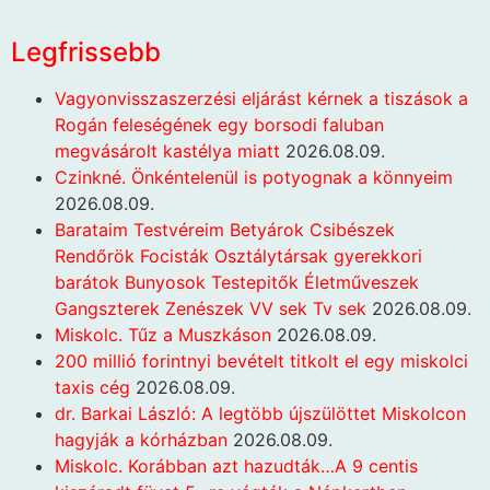
Legfrissebb
Vagyonvisszaszerzési eljárást kérnek a tiszások a
Rogán feleségének egy borsodi faluban
megvásárolt kastélya miatt
2026.08.09.
Czinkné. Önkéntelenül is potyognak a könnyeim
2026.08.09.
Barataim Testvéreim Betyárok Csibészek
Rendőrök Focisták Osztálytársak gyerekkori
barátok Bunyosok Testepitők Életműveszek
Gangszterek Zenészek VV sek Tv sek
2026.08.09.
Miskolc. Tűz a Muszkáson
2026.08.09.
200 millió forintnyi bevételt titkolt el egy miskolci
taxis cég
2026.08.09.
dr. Barkai László: A legtöbb újszülöttet Miskolcon
hagyják a kórházban
2026.08.09.
Miskolc. Korábban azt hazudták…A 9 centis