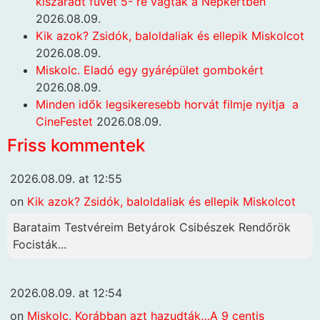
kiszáradt füvet 5- re vágták a Népkertben
2026.08.09.
Kik azok? Zsidók, baloldaliak és ellepik Miskolcot
2026.08.09.
Miskolc. Eladó egy gyárépület gombokért
2026.08.09.
Minden idők legsikeresebb horvát filmje nyitja a
CineFestet
2026.08.09.
Friss kommentek
2026.08.09. at 12:55
on
Kik azok? Zsidók, baloldaliak és ellepik Miskolcot
Barataim Testvéreim Betyárok Csibészek Rendőrök
Focisták...
2026.08.09. at 12:54
on
Miskolc. Korábban azt hazudták…A 9 centis