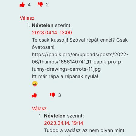
4
2
Válasz
Névtelen
szerint:
2023.04.14. 13:00
Te csak kussolj! Szóval répát ennél? Csak
óvatosan!
https://papik.pro/en/uploads/posts/2022-
06/thumbs/1656140741_11-papik-pro-p-
funny-drawings-carrots-11.jpg
Itt már répa a répának nyula!
😛
3
Válasz
Névtelen
szerint:
2023.04.14. 19:14
Tudod a vadász az nem olyan mint