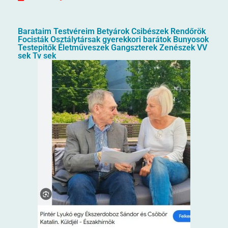
Barataim Testvéreim Betyárok Csibészek Rendőrök
Focisták Osztálytársak gyerekkori barátok Bunyosok
Testepitők Életműveszek Gangszterek Zenészek VV
sek Tv sek