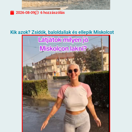
2026-08-09
6 hozzászólás
Kik azok? Zsidók, baloldaliak és ellepik Miskolcot