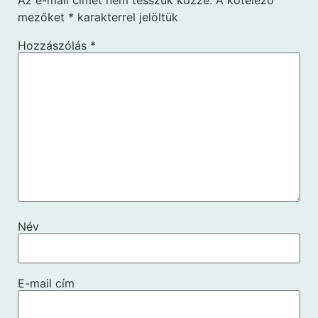
Az e-mail címet nem tesszük közzé.
A kötelező
mezőket
*
karakterrel jelöltük
Hozzászólás
*
Név
E-mail cím