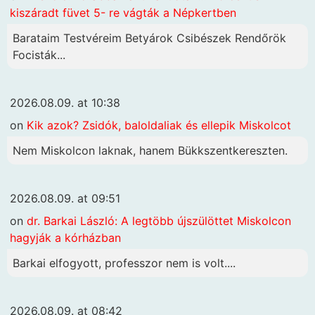
kiszáradt füvet 5- re vágták a Népkertben
Barataim Testvéreim Betyárok Csibészek Rendőrök
Focisták...
2026.08.09. at 10:38
on
Kik azok? Zsidók, baloldaliak és ellepik Miskolcot
Nem Miskolcon laknak, hanem Bükkszentkereszten.
2026.08.09. at 09:51
on
dr. Barkai László: A legtöbb újszülöttet Miskolcon
hagyják a kórházban
Barkai elfogyott, professzor nem is volt....
2026.08.09. at 08:42