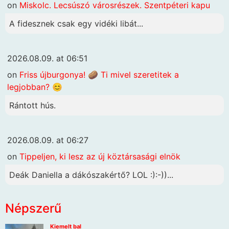
on
Miskolc. Lecsúszó városrészek. Szentpéteri kapu
A fidesznek csak egy vidéki libát...
2026.08.09. at 06:51
on
Friss újburgonya! 🥔 Ti mivel szeretitek a
legjobban? 😊
Rántott hús.
2026.08.09. at 06:27
on
Tippeljen, ki lesz az új köztársasági elnök
Deák Daniella a dákószakértő? LOL :):-))...
Népszerű