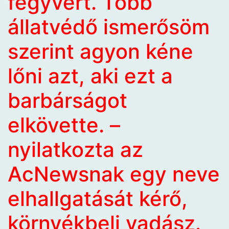
fegyvert. Több
állatvédő ismerősöm
szerint agyon kéne
lőni azt, aki ezt a
barbárságot
elkövette. –
nyilatkozta az
AcNewsnak egy neve
elhallgatását kérő,
környékbeli vadász.