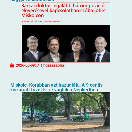
2026-08-09
1 hozzászólás
Miskolc. Korábban azt hazudták…A 9 centis
kiszáradt füvet 5- re vágták a Népkertben