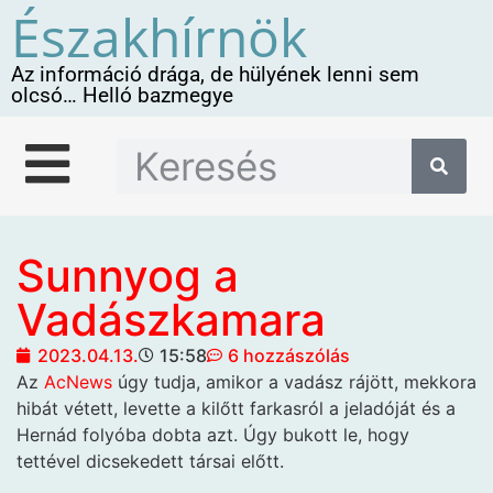
Északhírnök
Az információ drága, de hülyének lenni sem
olcsó… Helló bazmegye
Sunnyog a
Vadászkamara
2023.04.13.
15:58
6 hozzászólás
Az
AcNews
úgy tudja, amikor a vadász rájött, mekkora
hibát vétett, levette a kilőtt farkasról a jeladóját és a
Hernád folyóba dobta azt. Úgy bukott le, hogy
tettével dicsekedett társai előtt.