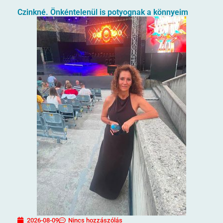
Czinkné. Önkéntelenül is potyognak a könnyeim
2026-08-09
Nincs hozzászólás