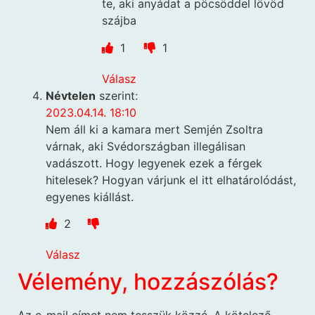
te, aki anyádat a pöcsöddel lövöd
szájba
1
1
Válasz
Névtelen
szerint:
2023.04.14. 18:10
Nem áll ki a kamara mert Semjén Zsoltra
várnak, aki Svédországban illegálisan
vadászott. Hogy legyenek ezek a férgek
hitelesek? Hogyan várjunk el itt elhatárolódást,
egyenes kiállást.
2
Válasz
Vélemény, hozzászólás?