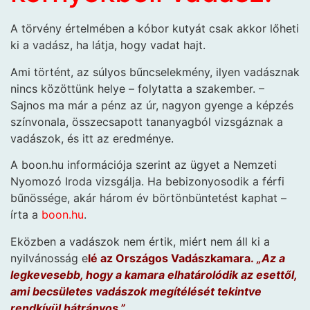
A törvény értelmében a kóbor kutyát csak akkor lőheti
ki a vadász, ha látja, hogy vadat hajt.
Ami történt, az súlyos bűncselekmény, ilyen vadásznak
nincs közöttünk helye – folytatta a szakember. –
Sajnos ma már a pénz az úr, nagyon gyenge a képzés
színvonala, összecsapott tananyagból vizsgáznak a
vadászok, és itt az eredménye.
A boon.hu információja szerint az ügyet a Nemzeti
Nyomozó Iroda vizsgálja. Ha bebizonyosodik a férfi
bűnössége, akár három év börtönbüntetést kaphat –
írta a
boon.hu
.
Eközben a vadászok nem értik, miért nem áll ki a
nyilvánosság e
lé az Országos Vadászkamara.
„Az a
legkevesebb, hogy a kamara elhatárolódik az esettől,
ami becsületes vadászok megítélését tekintve
rendkívül hátrányos.”