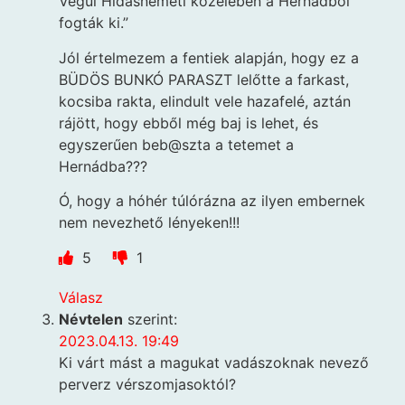
Végül Hidasnémeti közelében a Hernádból
fogták ki.”
Jól értelmezem a fentiek alapján, hogy ez a
BÜDÖS BUNKÓ PARASZT lelőtte a farkast,
kocsiba rakta, elindult vele hazafelé, aztán
rájött, hogy ebből még baj is lehet, és
egyszerűen beb@szta a tetemet a
Hernádba???
Ó, hogy a hóhér túlórázna az ilyen embernek
nem nevezhető lényeken!!!
5
1
Válasz
Névtelen
szerint:
2023.04.13. 19:49
Ki várt mást a magukat vadászoknak nevező
perverz vérszomjasoktól?