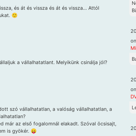
N
ssza, és át és vissza és át és vissza… Attól
B
ukat. 🙂
20
o
Mi
B
ljuk a vállalhatatlant. Melyikünk csinálja jól?
20
o
DV
L
dott szó vállalhatatlan, a valóság vállalhatatlan, a
lalhatatlan?
d már az első fogalomnál elakadt. Szóval öcsisajt,
20
m is gyökér. 😛