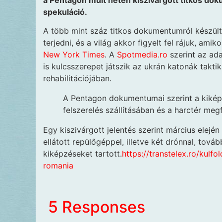
a Pentagon múlt héten kiszivárgott titkos do
spekuláció.
A több mint száz titkos dokumentumról készül
terjedni, és a világ akkor figyelt fel rájuk, ami
New York Times
. A
Spotmedia.ro
szerint az ad
is kulcsszerepet játszik az ukrán katonák takti
rehabilitációjában.
A Pentagon dokumentumai szerint a kikép
felszerelés szállításában és a harctér me
Egy kiszivárgott jelentés szerint március elejé
ellátott repülőgéppel, illetve két drónnal, tov
kiképzéseket tartott.
https://transtelex.ro/kul
romania
5 Responses