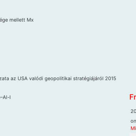
sége mellett Mx
ta az USA valódi geopolitikai stratégiájáról 2015
F
–Al-I
20
o
Mi