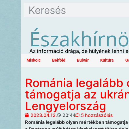
Északhírn
Az információ drága, de hülyének lenni
Miskolc
Belföld
Bulvár
Kultúra
G
Románia legalább 
támogatja az ukrá
Lengyelország
2023.04.12.
20:44
5 hozzászólás
Románia legalább olyan mértékben támogatja a