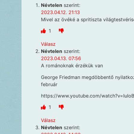
Névtelen
szerint:
2023.04.12. 21:13
Mivel az övéké a spritiszta világtestvéri
1
Válasz
Névtelen
szerint:
2023.04.13. 07:56
A románoknak érzékük van
George Friedman megdöbbentő nyilatkoza
február
https://www.youtube.com/watch?v=IuIoB
1
Válasz
Névtelen
szerint: