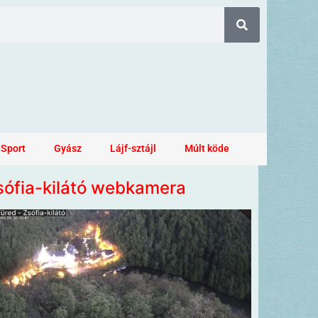
Sport
Gyász
Lájf-sztájl
Múlt köde
sófia-kilátó webkamera