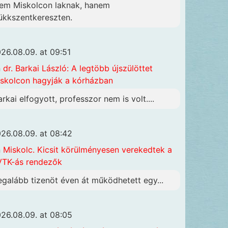
em Miskolcon laknak, hanem
ükkszentkereszten.
26.08.09. at 09:51
n
dr. Barkai László: A legtöbb újszülöttet
skolcon hagyják a kórházban
arkai elfogyott, professzor nem is volt....
26.08.09. at 08:42
n
Miskolc. Kicsit körülményesen verekedtek a
TK-ás rendezők
egalább tizenöt éven át működhetett egy...
26.08.09. at 08:05