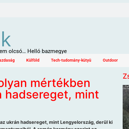
ök
 sem olcsó… Helló bazmegye
azdaság
Külföld
Tech-tudomány-kütyü
Outdoor
Z
olyan mértékben
n hadsereget, mint
z ukrán hadsereget, mint Lengyelország, derül ki