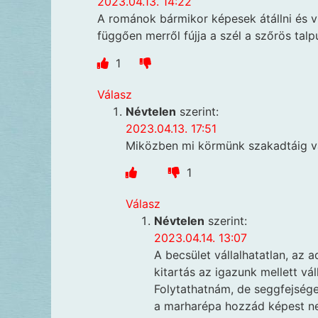
2023.04.13. 14:22
A románok bármikor képesek átállni és vi
függően merről fújja a szél a szőrös talp
1
Válasz
Névtelen
szerint:
2023.04.13. 17:51
Miközben mi körmünk szakadtáig válla
1
Válasz
Névtelen
szerint:
2023.04.14. 13:07
A becsület vállalhatatlan, az a
kitartás az igazunk mellett vál
Folytathatnám, de seggfejsége
a marharépa hozzád képest ne