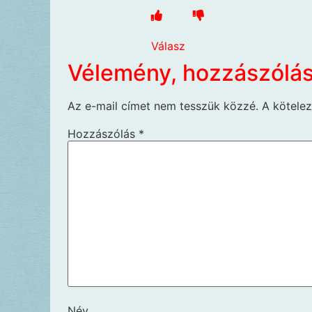
Válasz
Vélemény, hozzászólá
Az e-mail címet nem tesszük közzé.
A kötele
Hozzászólás
*
Név