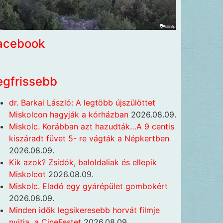
acebook
egfrissebb
dr. Barkai László: A legtöbb újszülöttet
Miskolcon hagyják a kórházban
2026.08.09.
Miskolc. Korábban azt hazudták…A 9 centis
kiszáradt füvet 5- re vágták a Népkertben
2026.08.09.
Kik azok? Zsidók, baloldaliak és ellepik
Miskolcot
2026.08.09.
Miskolc. Eladó egy gyárépület gombokért
2026.08.09.
Minden idők legsikeresebb horvát filmje
nyitja a CineFestet
2026.08.09.