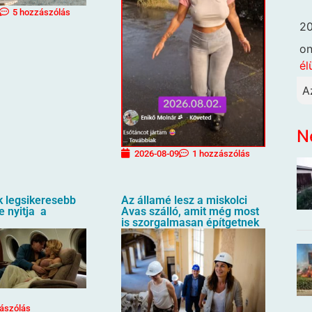
5 hozzászólás
20
o
él
A
N
2026-08-09
1 hozzászólás
k legsikeresebb
Az államé lesz a miskolci
e nyitja a
Avas szálló, amit még most
is szorgalmasan építgetnek
ászólás