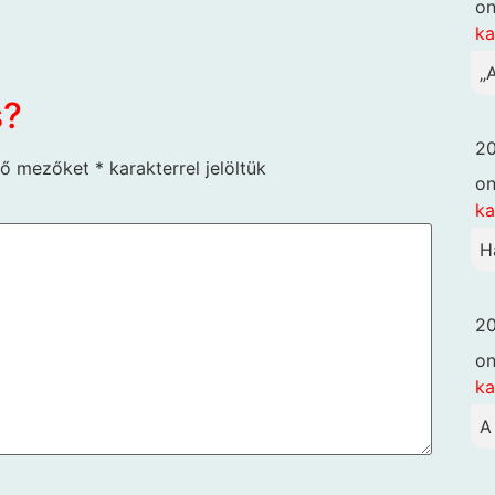
o
k
„
s?
20
ző mezőket
*
karakterrel jelöltük
o
k
H
20
o
k
A