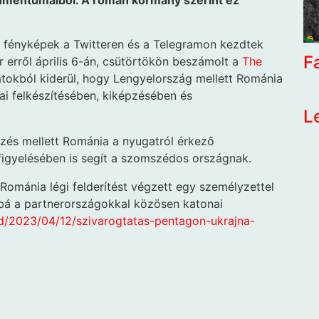
kumentumaiból. A román kormány szerint ez
t fényképek a Twitteren és a Telegramon kezdtek
F
kor erről április 6-án, csütörtökön beszámolt a
The
atokból kiderül, hogy Lengyelország mellett Románia
kai felkészítésében, kiképzésében és
L
zés mellett Románia a nyugatról érkező
gfigyelésében is segít a szomszédos országnak.
n Románia légi felderítést végzett egy személyzettel
ábbá a partnerországokkal közösen katonai
fold/2023/04/12/szivarogtatas-pentagon-ukrajna-