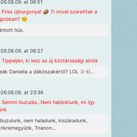
26.08.09. at 06:51
n
Friss újburgonya! 🥔 Ti mivel szeretitek a
gjobban? 😊
ántott hús.
26.08.09. at 06:27
n
Tippeljen, ki lesz az új köztársasági elnök
eák Daniella a dákószakértő? LOL :):-))...
26.08.08. at 23:36
n
Semmi buzulás…Nem haldoklunk, mi így
ünk
lbuzulunk, nem haladunk, kiszáradunk,
önkremegyünk, Trianon...