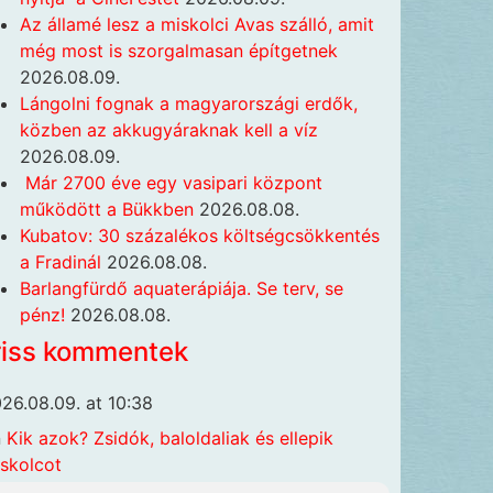
Az államé lesz a miskolci Avas szálló, amit
még most is szorgalmasan építgetnek
2026.08.09.
Lángolni fognak a magyarországi erdők,
közben az akkugyáraknak kell a víz
2026.08.09.
Már 2700 éve egy vasipari központ
működött a Bükkben
2026.08.08.
Kubatov: 30 százalékos költségcsökkentés
a Fradinál
2026.08.08.
Barlangfürdő aquaterápiája. Se terv, se
pénz!
2026.08.08.
riss kommentek
26.08.09. at 10:38
n
Kik azok? Zsidók, baloldaliak és ellepik
skolcot