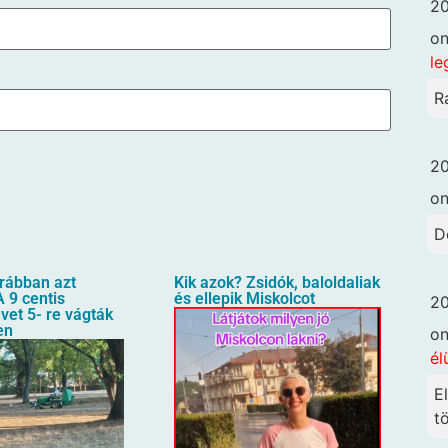
20
o
le
R
20
o
D
orábban azt
Kik azok? Zsidók, baloldaliak
 9 centis
és ellepik Miskolcot
20
üvet 5- re vágták
en
o
él
E
t