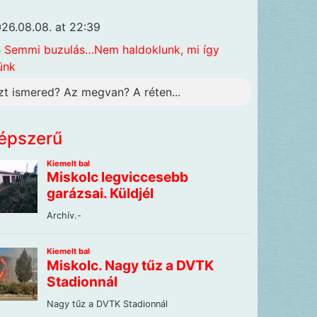
26.08.08. at 22:39
n
Semmi buzulás…Nem haldoklunk, mi így
ünk
zt ismered? Az megvan? A réten...
épszerű