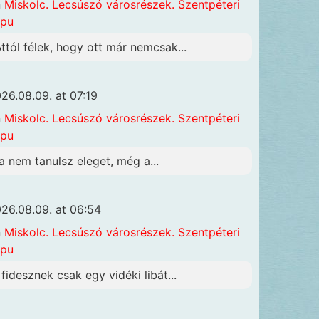
n
Miskolc. Lecsúszó városrészek. Szentpéteri
apu
Attól félek, hogy ott már nemcsak...
26.08.09. at 07:19
n
Miskolc. Lecsúszó városrészek. Szentpéteri
apu
a nem tanulsz eleget, még a...
26.08.09. at 06:54
n
Miskolc. Lecsúszó városrészek. Szentpéteri
apu
 fidesznek csak egy vidéki libát...