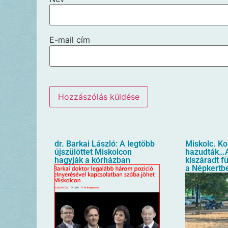
E-mail cím
dr. Barkai László: A legtöbb
Miskolc. K
újszülöttet Miskolcon
hazudták…A
hagyják a kórházban
kiszáradt f
a Népkertb