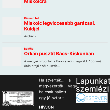
Lapunka
Ha átverték… Ha
megvezették… Vagy
szemlézi
ha csak hallott
egy jó sztorit…
HÍVJON