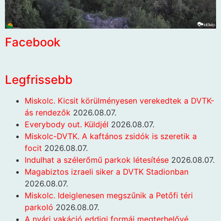
Facebook
Legfrissebb
Miskolc. Kicsit körülményesen verekedtek a DVTK-
ás rendezők
2026.08.07.
Everybody out. Küldjél
2026.08.07.
Miskolc-DVTK. A kaftános zsidók is szeretik a
focit
2026.08.07.
Indulhat a szélerőmű parkok létesítése
2026.08.07.
Magabiztos izraeli siker a DVTK Stadionban
2026.08.07.
Miskolc. Ideiglenesen megszűnik a Petőfi téri
parkoló
2026.08.07.
A nyári vakáció eddigi formái megterhelővé,