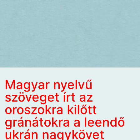
Magyar nyelvű
szöveget írt az
oroszokra kilőtt
gránátokra a leendő
ukrán nagykövet