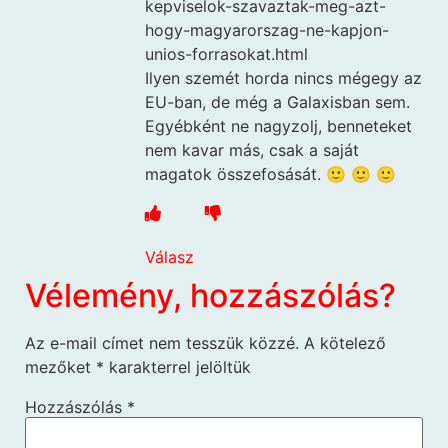
kepviselok-szavaztak-meg-azt-
hogy-magyarorszag-ne-kapjon-
unios-forrasokat.html
Ilyen szemét horda nincs mégegy az
EU-ban, de még a Galaxisban sem.
Egyébként ne nagyzolj, benneteket
nem kavar más, csak a saját
magatok összefosását. 🙂 🙂 🙂
Válasz
Vélemény, hozzászólás?
Az e-mail címet nem tesszük közzé.
A kötelező
mezőket
*
karakterrel jelöltük
Hozzászólás
*