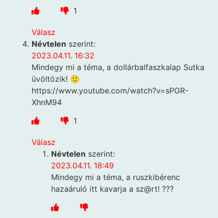
1
Válasz
Névtelen
szerint:
2023.04.11. 16:32
Mindegy mi a téma, a dollárbalfaszkalap Sutka
üvöltözik! 🙂
https://www.youtube.com/watch?v=sPGR-
XhnM94
1
Válasz
Névtelen
szerint:
2023.04.11. 18:49
Mindegy mi a téma, a ruszkibérenc
hazaáruló itt kavarja a sz@rt! ???