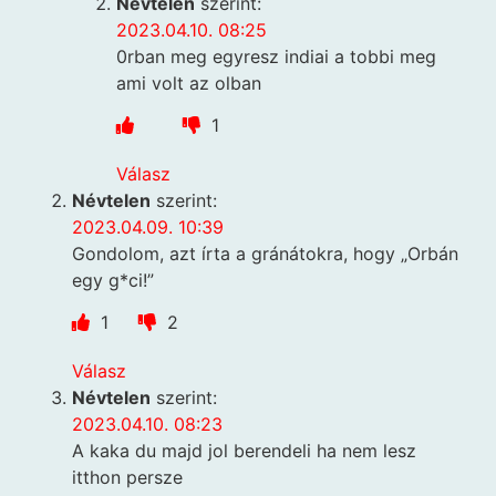
Névtelen
szerint:
2023.04.10. 08:25
0rban meg egyresz indiai a tobbi meg
ami volt az olban
1
Válasz
Névtelen
szerint:
2023.04.09. 10:39
Gondolom, azt írta a gránátokra, hogy „Orbán
egy g*ci!”
1
2
Válasz
Névtelen
szerint:
2023.04.10. 08:23
A kaka du majd jol berendeli ha nem lesz
itthon persze