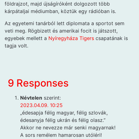
földrajzot, majd újságíróként dolgozott több
kárpátaljai médiumban, köztük egy rádióban is.
Az egyetemi tanárból lett diplomata a sportot sem
veti meg. Rögbizett és amerikai focit is játszott,
egyebek mellett a
Nyíregyháza Tigers
csapatának is
tagja volt.
9 Responses
Névtelen
szerint:
2023.04.09. 10:25
„édesapja félig magyar, félig szlovák,
édesanyja félig ukrán és félig olasz.”
Akkor ne nevezze már senki magyarnak!
A sors remélem hamarosan utóléri!