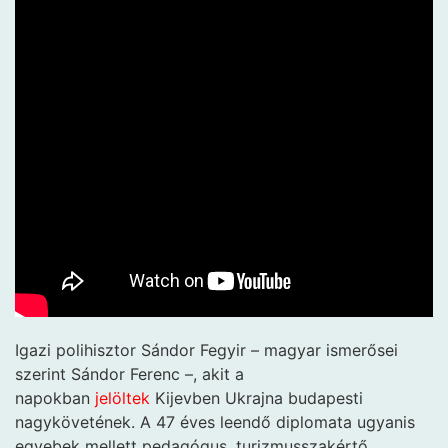
Igazi polihisztor Sándor Fegyir – magyar ismerősei
szerint Sándor Ferenc –, akit a
napokban
jelöltek
Kijevben Ukrajna budapesti
nagykövetének. A 47 éves leendő diplomata ugyanis
egyebek mellett pedagógus, turizmusszakértő,