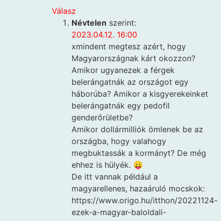
Válasz
Névtelen
szerint:
2023.04.12. 16:00
xmindent megtesz azért, hogy
Magyarországnak kárt okozzon?
Amikor ugyanezek a férgek
belerángatnák az országot egy
háborúba? Amikor a kisgyerekeinket
belerángatnák egy pedofil
genderőrületbe?
Amikor dollármilliók ömlenek be az
országba, hogy valahogy
megbuktassák a kormányt? De még
ehhez is hülyék. 😛
De itt vannak például a
magyarellenes, hazaáruló mocskok:
https://www.origo.hu/itthon/20221124-
ezek-a-magyar-baloldali-