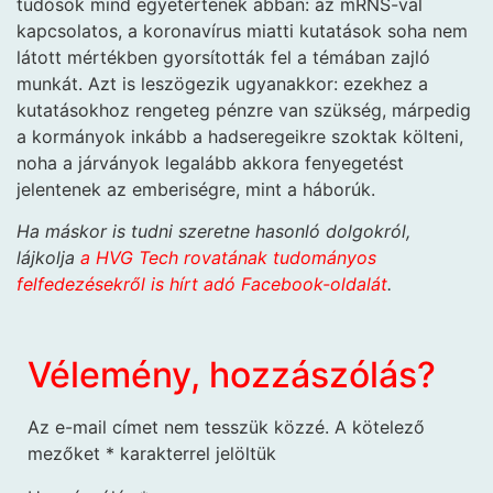
tudósok mind egyetértenek abban: az mRNS-val
kapcsolatos, a koronavírus miatti kutatások soha nem
látott mértékben gyorsították fel a témában zajló
munkát. Azt is leszögezik ugyanakkor: ezekhez a
kutatásokhoz rengeteg pénzre van szükség, márpedig
a kormányok inkább a hadseregeikre szoktak költeni,
noha a járványok legalább akkora fenyegetést
jelentenek az emberiségre, mint a háborúk.
Ha máskor is tudni szeretne hasonló dolgokról,
lájkolja
a HVG Tech rovatának tudományos
felfedezésekről is hírt adó Facebook-oldalát
.
Vélemény, hozzászólás?
Az e-mail címet nem tesszük közzé.
A kötelező
mezőket
*
karakterrel jelöltük