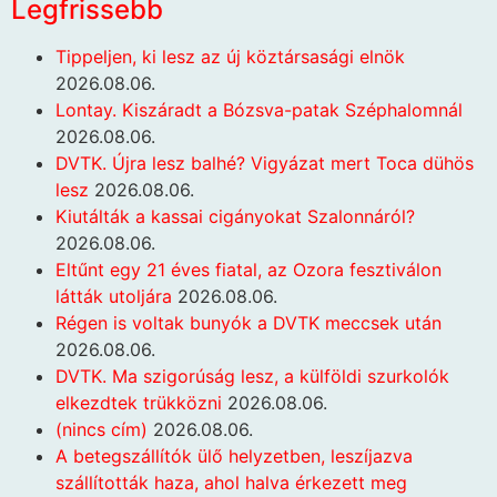
Legfrissebb
Tippeljen, ki lesz az új köztársasági elnök
2026.08.06.
Lontay. Kiszáradt a Bózsva-patak Széphalomnál
2026.08.06.
DVTK. Újra lesz balhé? Vigyázat mert Toca dühös
lesz
2026.08.06.
Kiutálták a kassai cigányokat Szalonnáról?
2026.08.06.
Eltűnt egy 21 éves fiatal, az Ozora fesztiválon
látták utoljára
2026.08.06.
Régen is voltak bunyók a DVTK meccsek után
2026.08.06.
DVTK. Ma szigorúság lesz, a külföldi szurkolók
elkezdtek trükközni
2026.08.06.
(nincs cím)
2026.08.06.
A betegszállítók ülő helyzetben, leszíjazva
szállították haza, ahol halva érkezett meg