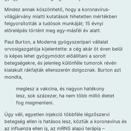
Mindez annak köszönhető, hogy a koronavírus-
világjárvány miatti kutatások hihetetlen mértékben
felgyorsították a tudósok munkáját; 15 évnyi
előrelépés történt meg egy-másfél év alatt.
Paul Burton, a Moderna gyógyszeripari vállalat
orvosigazgatója kijelentette: a cég akár öt éven belül
is képes lehet gyógymódot előállítani a sorolt
betegségekre, és jelenleg különféle tumorok révén
kialakult rákfajták ellenszerén dolgoznak. Burton azt
mondta,
meglesz a vakcina, és nagyon hatékony
lesz, sok százezer, ha nem több millió életet
fog megmenteni.
Úgy véli, egyetlen injekció többféle légzőszervi
betegség ellen is hatásos lesz, köztük a koronavírus és
az influenza ellen is, az mRNS alapú terápia –