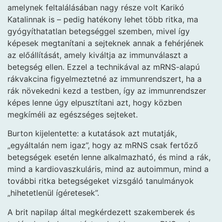
amelynek feltalálásában nagy része volt Karikó
Katalinnak is – pedig hatékony lehet több ritka, ma
gyógyíthatatlan betegséggel szemben, mivel így
képesek megtanítani a sejteknek annak a fehérjének
az előállítását, amely kiváltja az immunválaszt a
betegség ellen. Ezzel a technikával az mRNS-alapú
rákvakcina figyelmeztetné az immunrendszert, ha a
rák növekedni kezd a testben, így az immunrendszer
képes lenne úgy elpusztítani azt, hogy közben
megkíméli az egészséges sejteket.
Burton kijelentette: a kutatások azt mutatják,
„egyáltalán nem igaz”, hogy az mRNS csak fertőző
betegségek esetén lenne alkalmazható, és mind a rák,
mind a kardiovaszkuláris, mind az autoimmun, mind a
további ritka betegségeket vizsgáló tanulmányok
„hihetetlenül ígéretesek”.
A brit napilap által megkérdezett szakemberek és