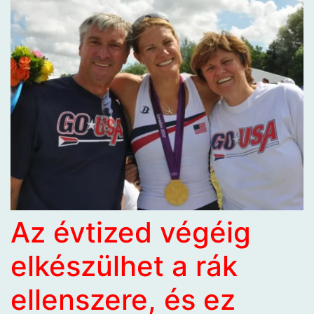
Az évtized végéig
elkészülhet a rák
ellenszere, és ez