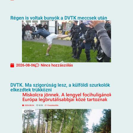
Régen is voltak bunyók a DVTK meccsek után
2026-08-06
Nincs hozzászólás
DVTK. Ma szigorúság lesz, a külföldi szurkolók
elkezdtek trükközni