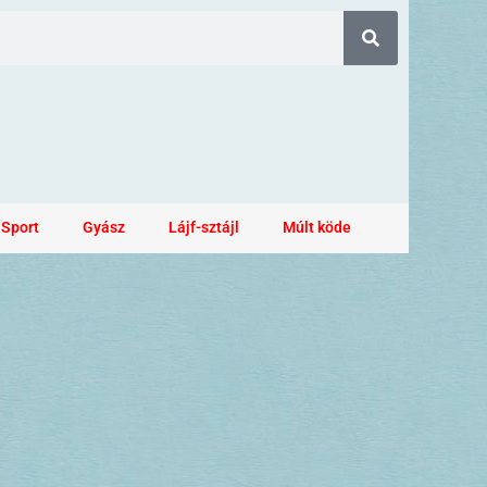
Sport
Gyász
Lájf-sztájl
Múlt köde