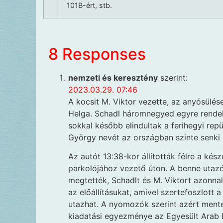
101B-ért, stb.
8 Responses
nemzeti és keresztény
szerint:
2023.03.29. 07:46
A kocsit M. Viktor vezette, az anyósülés
Helga. Schadl háromnegyed egyre rendelt
sokkal később elindultak a ferihegyi repü
György nevét az országban szinte senki 
Az autót 13:38-kor állították félre a kés
parkolójához vezető úton. A benne utazók
megtették, Schadlt és M. Viktort azonnal
az előállításukat, amivel szertefoszlott
utazhat. A nyomozók szerint azért ment
kiadatási egyezménye az Egyesült Arab 