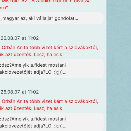
n
Miskolc. Az „északhirnököt nem olvassa
nki”
 „magyar az, aki vállalja” gondolat...
26.08.07. at 11:02
n
Orbán Anita több vizet kért a szlovákoktól,
ik azt üzenték: Lesz, ha esik
zdsz?Amelyik a.fidest mostani
akcióvezetőjét adja?LOl :);;))...
26.08.07. at 11:02
n
Orbán Anita több vizet kért a szlovákoktól,
ik azt üzenték: Lesz, ha esik
zdsz?Amelyik a.fidest mostani
akcióvezetőjét adja?LOl :);;))...