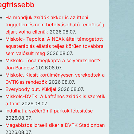
egfrissebb
Ha mondjuk zsídók akkor is az itteni
független és nem befolyásolható rendőrség
eljárt volna ellenük
2026.08.07.
Miskolc- Tapolca. A NEAK által támogatott
aquaterápiás ellátás teljes körűen továbbra
sem valósult meg
2026.08.07.
Miskolc. Toca megkapta a selyemzsinórt?
Jön Bandesz
2026.08.07.
Miskolc. Kicsit körülményesen verekedtek a
DVTK-ás rendezők
2026.08.07.
Everybody out. Küldjél
2026.08.07.
Miskolc-DVTK. A kaftános zsidók is szeretik
a focit
2026.08.07.
Indulhat a szélerőmű parkok létesítése
2026.08.07.
Magabiztos izraeli siker a DVTK Stadionban
2026.08.07.