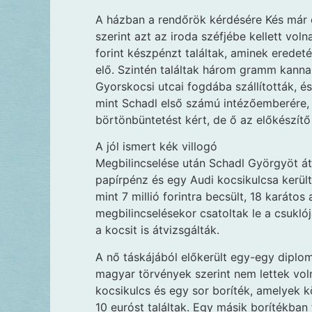
A házban a rendőrök kérdésére Kés már el
szerint azt az iroda széfjébe kellett vol
forint készpénzt találtak, aminek erede
elő. Szintén találtak három gramm kanna
Gyorskocsi utcai fogdába szállították, é
mint Schadl első számú intézőemberére,
börtönbüntetést kért, de ő az előkészítő
A jól ismert kék villogó
Megbilincselése után Schadl Györgyöt át
papírpénz és egy Audi kocsikulcsa kerül
mint 7 millió forintra becsült, 18 karáto
megbilincselésekor csatoltak le a csukló
a kocsit is átvizsgálták.
A nő táskájából előkerült egy-egy diplo
magyar törvények szerint nem lettek vol
kocsikulcs és egy sor boríték, amelyek 
10 euróst találtak. Egy másik borítékban 