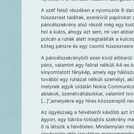
A széf felső részében a nyomozók 8 dara
húszezrest találtak, ezenkívül papíroka
páncélszekrény alsó részét még egy kulcs
hol a kulcs, ahogy azt sem, mi van abba
polcán a ruhák alatt megtalálták a kulcso
köteg pénzre és egy csomó húszezresre
A páncélszekrényből ezen kívül előkerül
pénz, valamint egy felirat nélküli A4-es
kinyomtatott fénykép, amely egy hálószo
további egy ruházat nélküli személyt, ak
melynek egyik oldalán Nokia Communica
ablakok, üzenetváltásokkal, valamint to
[…]”,amelyekre egy híres közszereplő nev
Az ügyészség a felvételről később azt írt
ágyon, egy tükrös-tolóajtós szekrény mel
ő is látszik a felvételen. Mindannyian m
ügyészség idén januárban megsemmisíte