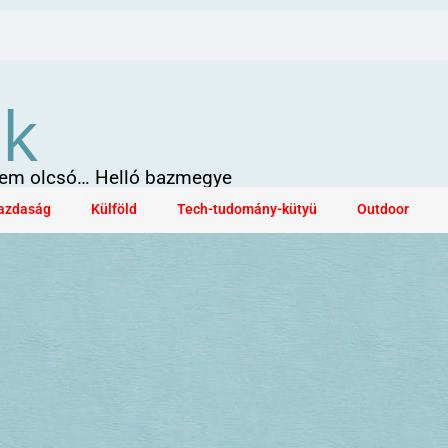
ök
 sem olcsó… Helló bazmegye
azdaság
Külföld
Tech-tudomány-kütyü
Outdoor