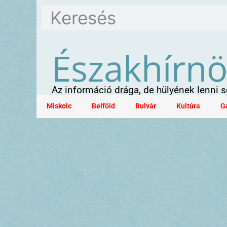
Északhírn
Az információ drága, de hülyének lenni
Miskolc
Belföld
Bulvár
Kultúra
G