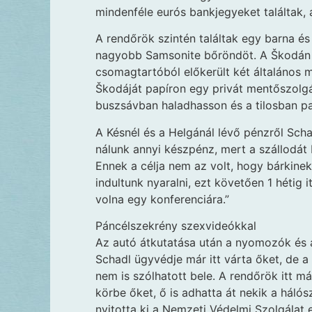
mindenféle eurós bankjegyeket találtak, a
A rendőrök szintén találtak egy barna és
nagyobb Samsonite bőröndöt. A Škodán ot
csomagtartóból előkerült két általános m
Škodáját papíron egy privát mentőszolgá
buszsávban haladhasson és a tilosban par
A Késnél és a Helgánál lévő pénzről Sch
nálunk annyi készpénz, mert a szállodát
Ennek a célja nem az volt, hogy bárkine
indultunk nyaralni, ezt követően 1 hétig
volna egy konferenciára.”
Páncélszekrény szexvideókkal
Az autó átkutatása után a nyomozók és 
Schadl ügyvédje már itt várta őket, de 
nem is szólhatott bele. A rendőrök itt má
körbe őket, ő is adhatta át nekik a háló
nyitotta ki a Nemzeti Védelmi Szolgálat