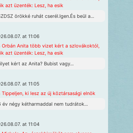
ik azt üzenték: Lesz, ha esik
SZDSZ örökké ruhát cserél.Igen.És beül a...
26.08.07. at 11:06
n
Orbán Anita több vizet kért a szlovákoktól,
ik azt üzenték: Lesz, ha esik
ilyet kért az Anita? Bubist vagy...
26.08.07. at 11:05
n
Tippeljen, ki lesz az új köztársasági elnök
6 év négy kétharmaddal nem tudrátok...
26.08.07. at 11:04