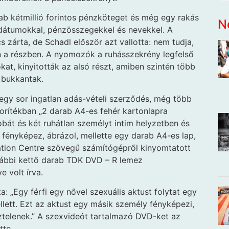
b kétmillió forintos pénzköteget és még egy rakás
N
t dátumokkal, pénzösszegekkel és nevekkel. A
 zárta, de Schadl először azt vallotta: nem tudja,
n a részben. A nyomozók a ruhásszekrény legfelső
kat, kinyitották az alsó részt, amiben szintén több
 bukkantak.
 egy sor ingatlan adás-vételi szerződés, még több
 borítékban „2 darab A4-es fehér kartonlapra
bát és két ruhátlan személyt intim helyzetben és
i fényképez, ábrázol, mellette egy darab A4-es lap,
tion Centre szövegű számítógépről kinyomtatott
vábbi kettő darab TDK DVD – R lemez
e volt írva.
a: „Egy férfi egy nővel szexuális aktust folytat egy
lett. Ezt az aktust egy másik személy fényképezi,
eztelenek.” A szexvideót tartalmazó DVD-ket az
tte.