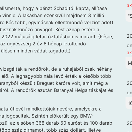
ak
ismerte, hogy a pénzt Schadltól kapta, állítása
na vinnie. A lakásban ezenkívül majdnem 3 millió
"
tére Kés több, egymásnak ellentmondó verziót adott
bisznak kinéző anyagot. Kést aznap estére a
20
s 2022 májusáig letartóztatásban is maradt. (Késre,
 az ügyészség 2 év 6 hónap letöltendő
o
 ülésen minden vádat tagadott.)
ak
M
vizsgálták a rendőrök, de a ruhájából csak néhány
t elő. A legnagyobb nála lévő érték a később több
20
s aranyból készült Breguet karóra volt, amit még a
járól. A rendőrök ezután Baranyai Helga táskáját és
o
1
mata-útlevél mindkettőjük nevére, amelyekre a
na jogosultak. Szintén előkerült egy BMW-
közül az elsőben 368 darab 50 euróst és 100 darab
20
több száz dirhamot, több száz dollárt, illetve