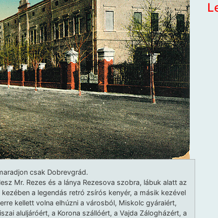
L
 maradjon csak Dobrevgrád.
esz Mr. Rezes és a lánya Rezesova szobra, lábuk alatt az
 kezében a legendás retró zsírós kenyér, a másik kezével
re kellett volna elhúzni a városból, Miskolc gyáraiért,
szai aluljáróért, a Korona szállóért, a Vajda Zálogházért, a