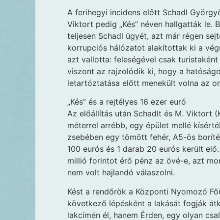
A ferihegyi incidens előtt Schadl György
Viktort pedig „Kés” néven hallgatták le
teljesen Schadl ügyét, azt már régen sejt
korrupciós hálózatot alakítottak ki a vég
azt vallotta: feleségével csak turistaké
viszont az rajzolódik ki, hogy a hatóságo
letartóztatása előtt menekült volna az o
„Kés” és a rejtélyes 16 ezer euró
Az előállítás után Schadlt és M. Viktort 
méterrel arrébb, egy épület mellé kísérték
zsebében egy tömött fehér, A5-ös boríté
100 eurós és 1 darab 20 eurós került el
millió forintot érő pénz az övé-e, azt mo
nem volt hajlandó válaszolni.
Kést a rendőrök a Központi Nyomozó Főüg
következő lépésként a lakását fogják át
lakcímén él, hanem Érden, egy olyan csa