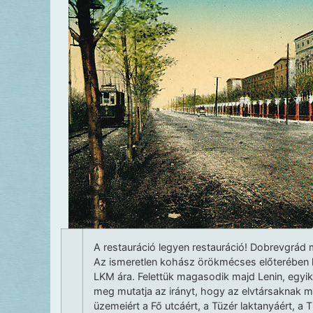
A restauráció legyen restauráció! Dobrevgrád
Az ismeretlen kohász örökmécses előterében l
LKM ára. Felettük magasodik majd Lenin, egyik
meg mutatja az irányt, hogy az elvtársaknak mer
üzemeiért a Fő utcáért, a Tüzér laktanyáért, a Ti