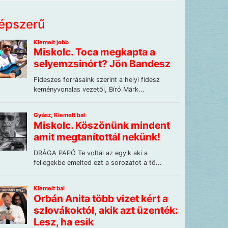
épszerű