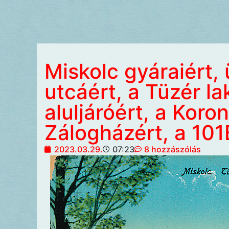
Miskolc gyáraiért,
utcáért, a Tüzér la
aluljáróért, a Koro
Zálogházért, a 101
2023.03.29.
07:23
8 hozzászólás