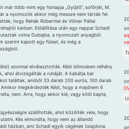
öt már több mint egy hónapja „Gyűjtő”, sofőrjét, M.
. Bár a nyomozók ekkor még messze nem tárták fel
20
ették, hogy Rehák Róberttel és Völner Pállal
rehajtói karban. Előállítása után egy nappal Schadl
o
nt utaztak volna Dubajba, a nyomozati anyagból
aq
k szerint kapott egy fülest, és még a
va
rszágból.
T
(Kést) azonnal elválasztották. Kést bilincsben néhány
20
, ahol átvizsgálták a ruháját. A kabátja bal
kot találtak, amiből 33 darab 200 eurós, 100 darab
o
ő. Amikor megkérdezték Kést, hogy a majdnem 6
DV
ndta, nem. Arra, hogy akkor kié, vagy kitől kapta,
U
yészségre szállították, ahol közölték vele, hogy
20
kutatni. Kés elmondta, hogy nem az állandó
ládi házban, ami Schadl egyik cégének tulajdona.
o