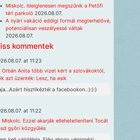
Miskolc. Ideiglenesen megszűnik a Petőfi
téri parkoló
2026.08.07.
A nyári vakáció eddigi formái megterhelővé,
potenciálisan veszélyessé váltak
2026.08.07.
riss kommentek
26.08.07. at 11:23
n
Orbán Anita több vizet kért a szlovákoktól,
ik azt üzenték: Lesz, ha esik
aja...Azért hisztikéztél a facebookon..:):):)
26.08.07. at 11:22
n
Miskolc. Ezzel akarják ellehetetleníteni Tocát
ásd győri közgyűlés
em kell validálnia. Elég ahogy végignézi,...