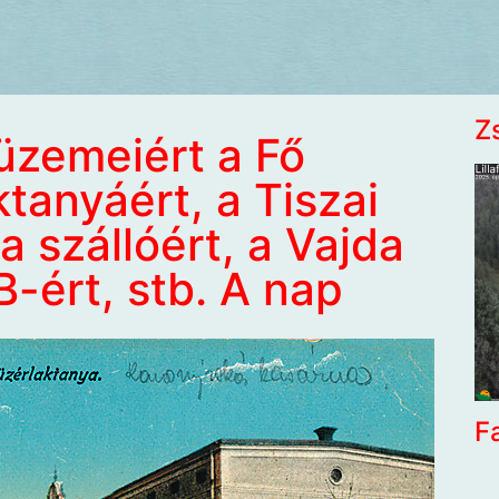
Z
 üzemeiért a Fő
ktanyáért, a Tiszai
na szállóért, a Vajda
B-ért, stb. A nap
F