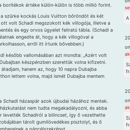
o
 borítékok értéke külön-külön is több millió forint.
se
 a szürke kockás Louis Vuitton bőröndöt és két
A
t volt Schadl megszokott kék villogója, illetve a
entés és egy orvos ügyelet feliratú tábla. (Schadl a
latnak engedte át, hogy a kék villogóval a
20
kolhasson, erről itt írtunk bővebben.)
o
ak
adl később vallomásában azt mondta: „Azért volt
 Dubajban készpénzben szerettük volna kifizetni.
S
k átadjam, hanem az, hogy 10 napra Dubajba
fr
 itthon lettem volna, majd ismét Dubajba mentem
20
o
a Schadl házaspár azok újbudai házához mentek.
ak
a házkutatást nem tudta megakadályozni, és abba
r levették Schadlról a bilincset, így ő vezethette
S
szobájában tárolt gumilövedékes pisztolyt, és ő
fr
 embereinek a páncélszekrényt.