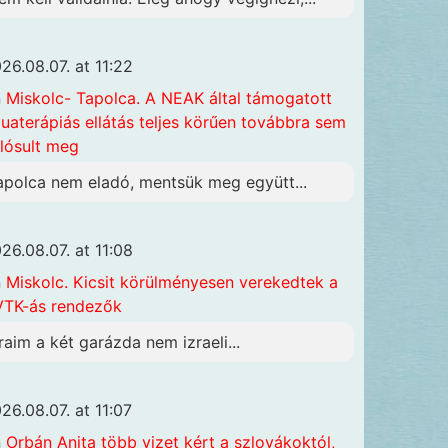
26.08.07. at 11:22
n
Miskolc- Tapolca. A NEAK által támogatott
uaterápiás ellátás teljes körűen továbbra sem
lósult meg
apolca nem eladó, mentsük meg együtt...
26.08.07. at 11:08
n
Miskolc. Kicsit körülményesen verekedtek a
TK-ás rendezők
raim a két garázda nem izraeli...
26.08.07. at 11:07
n
Orbán Anita több vizet kért a szlovákoktól,