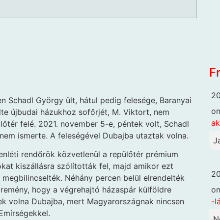
F
20
en Schadl György ült, hátul pedig felesége, Baranyai
o
e újbudai házukhoz sofőrjét, M. Viktort, nem
ak
lőtér felé. 2021. november 5-e, péntek volt, Schadl
nem ismerte. A feleségével Dubajba utaztak volna.
J
zenléti rendőrök közvetlenül a repülőtér prémium
at kiszállásra szólították fel, majd amikor ezt
20
 megbilincselték. Néhány percen belül elrendelték
o
 a remény, hogy a végrehajtó házaspár külföldre
-l
ek volna Dubajba, mert Magyarországnak nincsen
Emírségekkel.
N