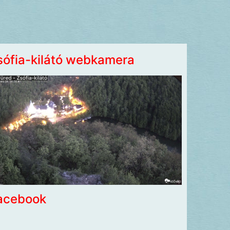
sófia-kilátó webkamera
acebook