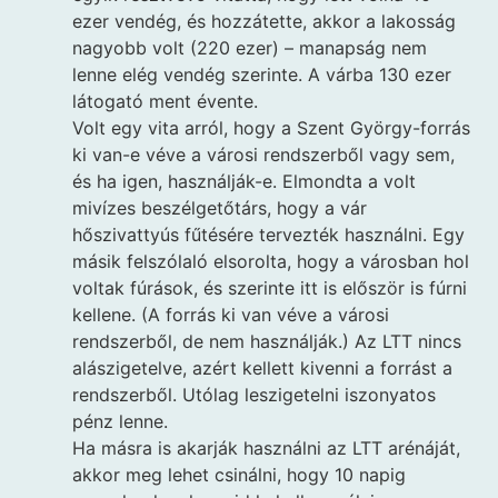
ezer vendég, és hozzátette, akkor a lakosság
nagyobb volt (220 ezer) – manapság nem
lenne elég vendég szerinte. A várba 130 ezer
látogató ment évente.
Volt egy vita arról, hogy a Szent György-forrás
ki van-e véve a városi rendszerből vagy sem,
és ha igen, használják-e. Elmondta a volt
mivízes beszélgetőtárs, hogy a vár
hőszivattyús fűtésére tervezték használni. Egy
másik felszólaló elsorolta, hogy a városban hol
voltak fúrások, és szerinte itt is először is fúrni
kellene. (A forrás ki van véve a városi
rendszerből, de nem használják.) Az LTT nincs
alászigetelve, azért kellett kivenni a forrást a
rendszerből. Utólag leszigetelni iszonyatos
pénz lenne.
Ha másra is akarják használni az LTT arénáját,
akkor meg lehet csinálni, hogy 10 napig