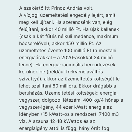
A szakértő itt Princz András volt.
A vízjogi üzemeltetési engedély lejárt, amit
meg kell újítani. Ha szerencsénk van, elég
felújítani, akkor 40 millió Ft. Ha újak kellenek
(csak a két fűtés nélküli medence, maximum
hőcserélővel), akkor 150 millió Ft. Az
üzemeltetés évente 100 millió Ft (a mostani
energiaárakkal – a 2020-asokkal 24 millió
lenne). Ha energia-racionális berendezések
kerülnek be (például frekvenciaváltós
szivattyú), akkor az üzemeltetés költségét le
lehet szállítani 60 millióra. Ekkor drágább a
beruházás. Üzemeltetési költségek: energia,
vegyszer, dolgozói létszám. 400 kg/4 hónap a
vegyszer-igény, 44 ezer kWatt energia az
idényben (15 kWatt-os a rendszer), 7400 m3
víz. A szauna 12-18 kWattos és az
energiaigény attól is függ, hány órát fog