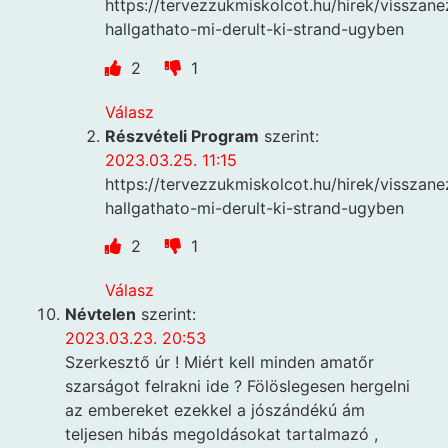
https://tervezzukmiskolcot.hu/hirek/visszan
hallgathato-mi-derult-ki-strand-ugyben
2
1
Válasz
Részvételi Program
szerint:
2023.03.25. 11:15
https://tervezzukmiskolcot.hu/hirek/visszan
hallgathato-mi-derult-ki-strand-ugyben
2
1
Válasz
Névtelen
szerint:
2023.03.23. 20:53
Szerkesztő úr ! Miért kell minden amatőr
szarságot felrakni ide ? Fölöslegesen hergelni
az embereket ezekkel a jószándékú ám
teljesen hibás megoldásokat tartalmazó ,