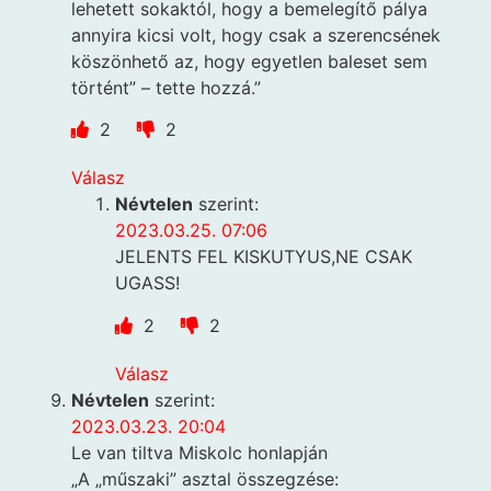
lehetett sokaktól, hogy a bemelegítő pálya
annyira kicsi volt, hogy csak a szerencsének
köszönhető az, hogy egyetlen baleset sem
történt” – tette hozzá.”
2
2
Válasz
Névtelen
szerint:
2023.03.25. 07:06
JELENTS FEL KISKUTYUS,NE CSAK
UGASS!
2
2
Válasz
Névtelen
szerint:
2023.03.23. 20:04
Le van tiltva Miskolc honlapján
„A „műszaki” asztal összegzése: