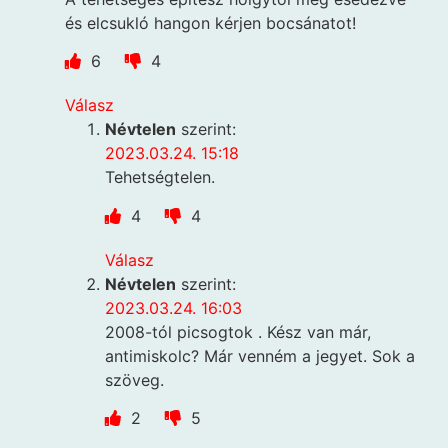
és elcsukló hangon kérjen bocsánatot!
6
4
Válasz
Névtelen
szerint:
2023.03.24. 15:18
Tehetségtelen.
4
4
Válasz
Névtelen
szerint:
2023.03.24. 16:03
2008-tól picsogtok . Kész van már,
antimiskolc? Már venném a jegyet. Sok a
szöveg.
2
5