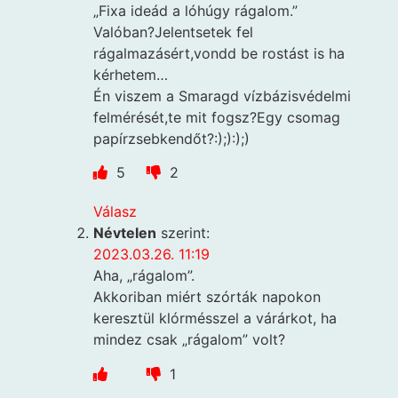
„Fixa ideád a lóhúgy rágalom.”
Valóban?Jelentsetek fel
rágalmazásért,vondd be rostást is ha
kérhetem…
Én viszem a Smaragd vízbázisvédelmi
felmérését,te mit fogsz?Egy csomag
papírzsebkendőt?:);):);)
5
2
Válasz
Névtelen
szerint:
2023.03.26. 11:19
Aha, „rágalom”.
Akkoriban miért szórták napokon
keresztül klórmésszel a várárkot, ha
mindez csak „rágalom” volt?
1