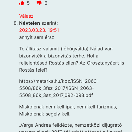
5
6
Válasz
Névtelen
szerint:
2023.03.23. 19:51
annyit sem érsz
Te állítasz valamit (lóhúgyálda) Nálad van
bizonyíték a bizonyítás terhe. Hol a
feljelentésed Rostás ellen? Az Orosztanyáért is
Rostás felel?
https://matarka.hu/koz/ISSN_2063-
5508/86k_3fsz_2017/ISSN_2063-
5508_86k_3sz_2017_092-098.pdf
Miskolcnak nem kell ipar, nem kell turizmus,
Miskolcnak segély kell.
„Varga Andrea felidézte, nemzetközi díjugrató
versenyeknek 2017-től adott otthont a Lovagi