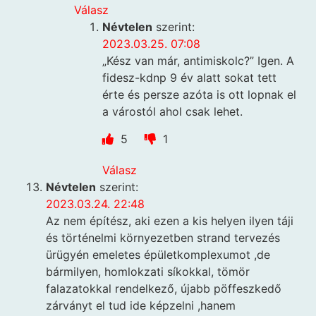
Válasz
Névtelen
szerint:
2023.03.25. 07:08
„Kész van már, antimiskolc?” Igen. A
fidesz-kdnp 9 év alatt sokat tett
érte és persze azóta is ott lopnak el
a várostól ahol csak lehet.
5
1
Válasz
Névtelen
szerint:
2023.03.24. 22:48
Az nem építész, aki ezen a kis helyen ilyen táji
és történelmi környezetben strand tervezés
ürügyén emeletes épületkomplexumot ,de
bármilyen, homlokzati síkokkal, tömör
falazatokkal rendelkező, újabb pöffeszkedő
zárványt el tud ide képzelni ,hanem