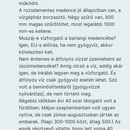
működni.
A rozsdamentes medence jó állapotban van, a
vízgépház borzasztó. Négy szűrő van, 900
mm magas szűrőtöltet, most legalább 1000
mm-es kellene.
Muszáj-e vízforgató a barlangi medencébe?
Igen, EU-s előírás, ha nem gyógyvíz, akkor
kötelezően kell.
Nem érdemes-e átfolyós vízzel üzemeltetni az
úszómedencéket? Amíg olcsó a víz, addig akár
igen, de inkább legyen meg a vízforgató. És
átfolyós víz csak gyógyvíz esetén lehet. Szó
volt a beminősíttetésről [gyógyvízzé
nyilvánítás], de nem történt meg.
Régebbi időkben évi 40 ezer látogató volt a
fürdőben. Május-szeptemberben volt ugyan
nyitva, de csak június-augusztusban jártak az
emberek. (Napi 300-1000 közt, átlag 500.) Az
egyik résztvevő vitatta, hogy lett volna 40