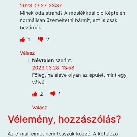
2023.03.27. 23:37
Minek oda strand? A moslékkoalíció képtelen
normálisan üzemeltetni bármit, ezt is csak
bezárnák…
1
2
Válasz
Névtelen
szerint:
2023.03.28. 13:58
Főleg, ha eleve olyan az épület, mint egy
vályú.
2
1
Válasz
Vélemény, hozzászólás?
Az e-mail címet nem tesszük közzé.
A kötelező