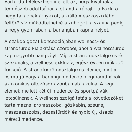
Várfürdő felélesztése mellett az, hogy kiválóak a
természeti adottságai: a strandra ráhajlik a Bükk, a
hegy fái adnak árnyékot, a kiálló mészkősziklából
feltörő víz működtethetné a zubogót, a szauna pedig
a hegy gyomrában, a barlangban kapna helyet.
A szakdolgozat koncepciójában wellness- és
strandfürdő kialakítása szerepel, ahol a wellnessfürdő
kap nagyobb hangsúlyt. Míg a strand nosztalgikus és
szezonális, a wellness exkluzív, egész évben működő
funkció. A strandfürdő nosztalgikus elemei, mint a
csobogó vagy a barlangi medence megmaradnának,
az ikonikus öltözősor azonban átalakulna. A régi
elemek mellett két új medence és sportpályák
létesülnének. A wellness szolgáltatás a következőket
tartalmazná: aromaszoba, gőzkabin, szauna,
masszázsszoba, dézsafürdők és nyolc új, kisebb
méretű medence.