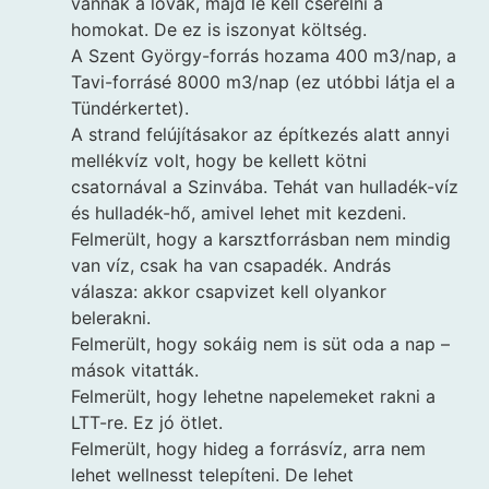
vannak a lovak, majd le kell cserélni a
homokat. De ez is iszonyat költség.
A Szent György-forrás hozama 400 m3/nap, a
Tavi-forrásé 8000 m3/nap (ez utóbbi látja el a
Tündérkertet).
A strand felújításakor az építkezés alatt annyi
mellékvíz volt, hogy be kellett kötni
csatornával a Szinvába. Tehát van hulladék-víz
és hulladék-hő, amivel lehet mit kezdeni.
Felmerült, hogy a karsztforrásban nem mindig
van víz, csak ha van csapadék. András
válasza: akkor csapvizet kell olyankor
belerakni.
Felmerült, hogy sokáig nem is süt oda a nap –
mások vitatták.
Felmerült, hogy lehetne napelemeket rakni a
LTT-re. Ez jó ötlet.
Felmerült, hogy hideg a forrásvíz, arra nem
lehet wellnesst telepíteni. De lehet