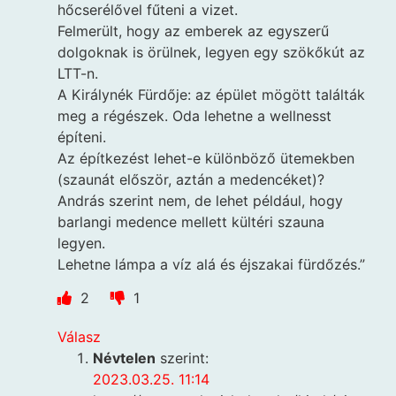
hőcserélővel fűteni a vizet.
Felmerült, hogy az emberek az egyszerű
dolgoknak is örülnek, legyen egy szökőkút az
LTT-n.
A Királynék Fürdője: az épület mögött találták
meg a régészek. Oda lehetne a wellnesst
építeni.
Az építkezést lehet-e különböző ütemekben
(szaunát először, aztán a medencéket)?
András szerint nem, de lehet például, hogy
barlangi medence mellett kültéri szauna
legyen.
Lehetne lámpa a víz alá és éjszakai fürdőzés.”
2
1
Válasz
Névtelen
szerint:
2023.03.25. 11:14