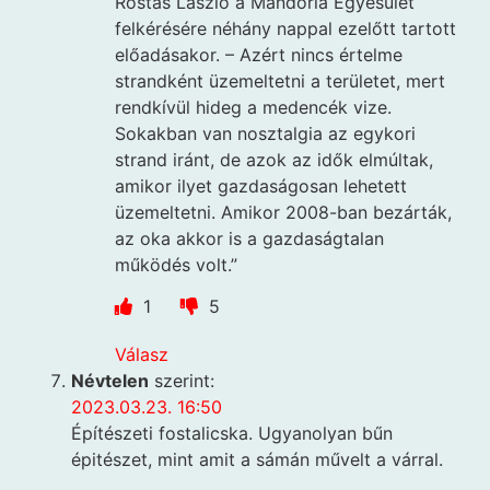
Rostás László a Mandorla Egyesület
felkérésére néhány nappal ezelőtt tartott
előadásakor. – Azért nincs értelme
strandként üzemeltetni a területet, mert
rendkívül hideg a medencék vize.
Sokakban van nosztalgia az egykori
strand iránt, de azok az idők elmúltak,
amikor ilyet gazdaságosan lehetett
üzemeltetni. Amikor 2008-ban bezárták,
az oka akkor is a gazdaságtalan
működés volt.”
1
5
Válasz
Névtelen
szerint:
2023.03.23. 16:50
Építészeti fostalicska. Ugyanolyan bűn
épitészet, mint amit a sámán művelt a várral.