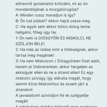
előrevivő gondolatot kritizálni, mi az ön
mondandójának a mozgatórugója?
A: Minden rossz maradjon is így?
B: Ön tud jobbat? Akkor hajrá ossza meg.
C: Ha egyik sem akkor bölcs dolog lenne
hallgatni, főleg úgy ha:
1: Ön nem is DIÓSGYŐRI ÉS MISKOLCI, NE
SZÓLJON BELE!
2: Ha más az ízlése mint a többségnek, akkor
tartsa meg magának!
3: Ha nem Miskolcon / Diósgyőrben fizet adót,
hanem pl Debrecenben, akkor hergeljen az
akksigyár ellen és ne a strand ellen! Ez egy
miskolci szívügy, így elárulta magát, hogy
semmi köze Miskolchoz és sosem járt a
strandon!
A javaslatom! szívódjon fel és szégyellje
magát!
A tehetséges építész hölgytől meg esedezve