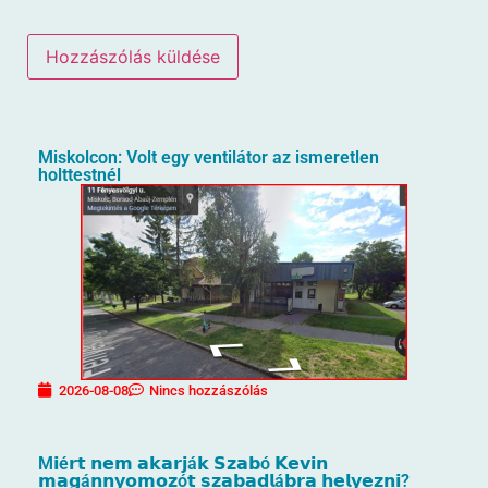
Miskolcon: Volt egy ventilátor az ismeretlen
holttestnél
2026-08-08
Nincs hozzászólás
M𝗶é𝗿𝘁 𝗻𝗲𝗺 𝗮𝗸𝗮𝗿𝗷á𝗸 𝗦𝘇𝗮𝗯ó 𝗞𝗲𝘃𝗶𝗻
𝗺𝗮𝗴á𝗻𝗻𝘆𝗼𝗺𝗼𝘇ó𝘁 𝘀𝘇𝗮𝗯𝗮𝗱𝗹á𝗯𝗿𝗮 𝗵𝗲𝗹𝘆𝗲𝘇𝗻𝗶?