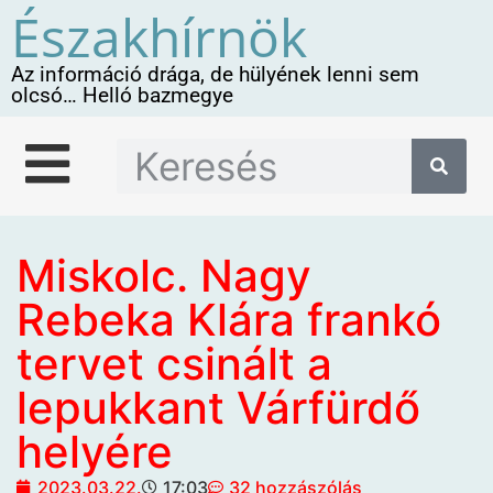
Északhírnök
Az információ drága, de hülyének lenni sem
olcsó… Helló bazmegye
Miskolc. Nagy
Rebeka Klára frankó
tervet csinált a
lepukkant Várfürdő
helyére
2023.03.22.
17:03
32 hozzászólás