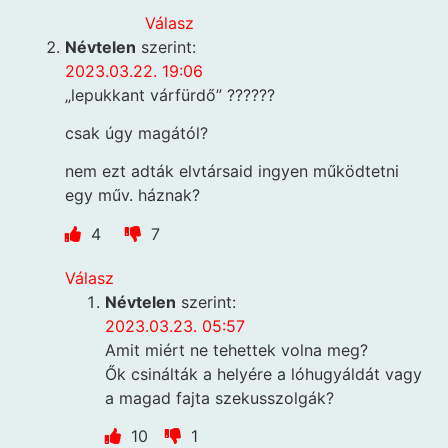
Válasz
Névtelen
szerint:
2023.03.22. 19:06
„lepukkant várfürdő” ??????
csak úgy magától?
nem ezt adták elvtársaid ingyen működtetni
egy műv. háznak?
4
7
Válasz
Névtelen
szerint:
2023.03.23. 05:57
Amit miért ne tehettek volna meg?
Ők csinálták a helyére a lóhugyáldát vagy
a magad fajta szekusszolgák?
10
1