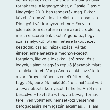
tornák tere, a legnagyobbat, a Castle Classic
Nagydíjat 2019-ben rendezték meg. Ekkor
közel háromszáz lovat kellett elszállásolni a
Diósgyőri vár környezetében. – Ennyi ló
jelenléte természetesen nem azért probléma,
mert ne szeretnénk őket. A gond az, hogy
szálláshelyüktől ötven méterre lakóövezet
kezdődik, családi házak százai váltak
élhetetlenné hetekre a megnövekedett
forgalom, illetve a lovakkal járó szag, és a
legyek, valamint egyéb repülő jószágok miatt
– emlékeztetett Varga Andrea, aki hozzátette,
a vár környezetében üzemelő éttermek,
fagyizók, panziók működésére is hatással volt
a lovak okozta környezeti terhelés. Arról nem
beszélve – folytatta –, hogy a Lovagi tornák
tere ilyen volumenű nemzetközi versenyek
befogadására nem igazán alkalmas. „Hallani