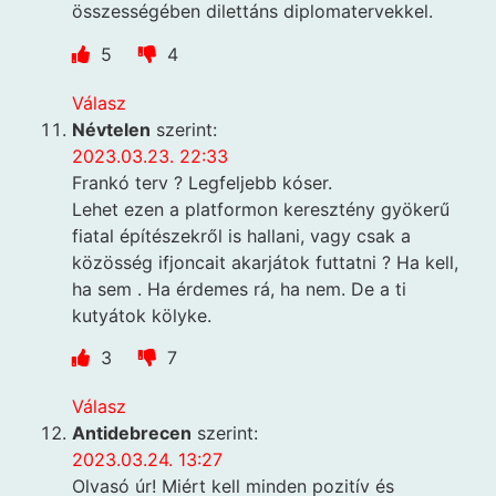
összességében dilettáns diplomatervekkel.
5
4
Válasz
Névtelen
szerint:
2023.03.23. 22:33
Frankó terv ? Legfeljebb kóser.
Lehet ezen a platformon keresztény gyökerű
fiatal építészekről is hallani, vagy csak a
közösség ifjoncait akarjátok futtatni ? Ha kell,
ha sem . Ha érdemes rá, ha nem. De a ti
kutyátok kölyke.
3
7
Válasz
Antidebrecen
szerint:
2023.03.24. 13:27
Olvasó úr! Miért kell minden pozitív és