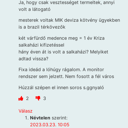
Ja, hogy csak vesztességet termeltek, annyi
volt a látogató
mesterek voltak MIK deviza kötvény ügyekben
is a brazil térkövezők
két várfürdő medence meg = 1 év Kriza
salkaházi kifizetéssel
hány éven át is volt a salkaházi? Melyiket
adtad vissza?
Fixa ideád a lóhúgy rágalom. A monitor
rendszer sem jelzett. Nem fosott a fél város
Húzzál szépen el innen soros s.ggnyaló
2
3
Válasz
Névtelen
szerint:
2023.03.23. 10:05