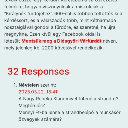
felmérte, hogyan viszonyulnak a miskolciak a
“Királynék fürdőjéhez”. 600-nál is többen töltötték ki a
kérdéssort, és a válaszadók több, mint kétharmada
nosztalgiával gondol a fürdőre, és szeretné, ha újra
megnyitna. Ezen kívül egy Facebook oldal is
létesült
Mentsük meg a Diósgyőri Várfürdőt
néven,
mely jelenleg kb. 2200 követővel rendelkezik.
32 Responses
Névtelen
szerint:
2023.03.22. 18:41
A Nagy Rebeka Klára mivel fűtené a strandot?
Megtérülés?
Mennyi Ft-ba lenne a strandbelépő a munkásőr
özvegyek számára?