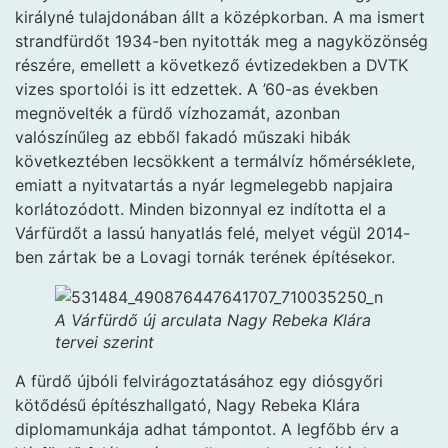
királyné tulajdonában állt a középkorban. A ma ismert
strandfürdőt 1934-ben nyitották meg a nagyközönség
részére, emellett a következő évtizedekben a DVTK
vizes sportolói is itt edzettek. A ’60-as években
megnövelték a fürdő vízhozamát, azonban
valószínűleg az ebből fakadó műszaki hibák
következtében lecsökkent a termálvíz hőmérséklete,
emiatt a nyitvatartás a nyár legmelegebb napjaira
korlátozódott. Minden bizonnyal ez indította el a
Várfürdőt a lassú hanyatlás felé, melyet végül 2014-
ben zártak be a Lovagi tornák terének építésekor.
A Várfürdő új arculata Nagy Rebeka Klára
tervei szerint
A fürdő újbóli felvirágoztatásához egy diósgyőri
kötődésű építészhallgató, Nagy Rebeka Klára
diplomamunkája adhat támpontot. A legfőbb érv a