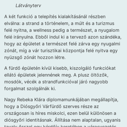
Látványterv
A két funkció a telepítés kialakításánál részben
elválna: a strand a történelem, a múlt és a turizmus
felé nyitna, a wellness pedig a természet, a nyugalom
felé irányulna. Ebből indul ki a tervező azon szándéka,
hogy az épületet a természet felé zárva egy nyugalmi
zónát, míg a vár turisztikai központja felé nyitva egy
nyüzsgő zónát hozzon létre.
A fürdő épületén kívül kisebb, kiszolgáló funkciókat
ellátó épületek jelennének meg. A plusz öltözők,
mosdók, vécék a strandfunkcióval járó nagyobb
forgalmat szolgálnák ki.
Nagy Rebeka Klára diplomamunkájában megállapítja,
hogy a Diósgyőri Várfürdő szerves része az
országosan is híres miskolci, ezen belül különösen a
diósgyőri identitásnak. Állítása nem alaptalan, ugyanis
tavaly ősszel egy kérdőív keretében a városvezetés