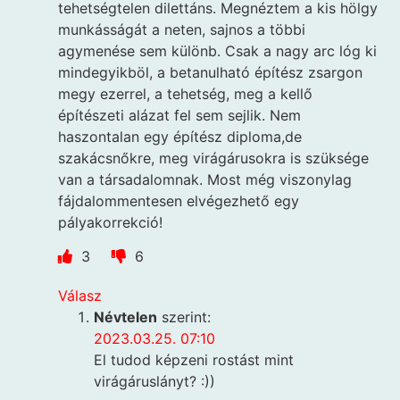
tehetségtelen dilettáns. Megnéztem a kis hölgy
munkásságát a neten, sajnos a többi
agymenése sem különb. Csak a nagy arc lóg ki
mindegyikböl, a betanulható építész zsargon
megy ezerrel, a tehetség, meg a kellő
építészeti alázat fel sem sejlik. Nem
haszontalan egy építész diploma,de
szakácsnőkre, meg virágárusokra is szüksége
van a társadalomnak. Most még viszonylag
fájdalommentesen elvégezhető egy
pályakorrekció!
3
6
Válasz
Névtelen
szerint:
2023.03.25. 07:10
El tudod képzeni rostást mint
virágáruslányt? :))