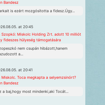
n Bandesz
arkait is ezért mozgósította a fidesz.Úgy...
26.08.05. at 20:45
n
Szopkó: Miskolc Holding Zrt. adott 10 milliót
y fideszes hülyeség támogatására
zopeszkó nem csupán hibázott,hanem
azudozott a...
26.08.05. at 20:41
n
Miskolc. Toca megkapta a selyemzsinórt?
n Bandesz
z a baj,hogy most mindenki,aki Tocát...