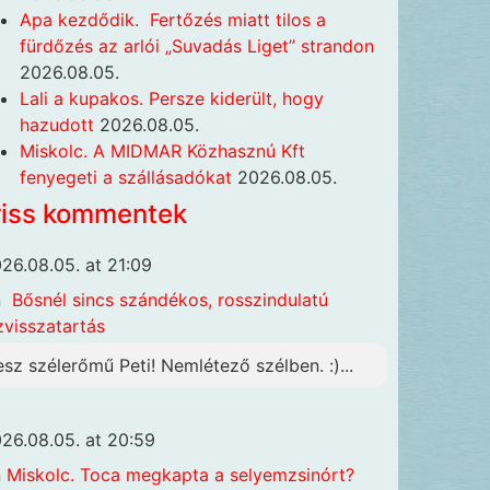
Apa kezdődik. Fertőzés miatt tilos a
fürdőzés az arlói „Suvadás Liget” strandon
2026.08.05.
Lali a kupakos. Persze kiderült, hogy
hazudott
2026.08.05.
Miskolc. A MIDMAR Közhasznú Kft
fenyegeti a szállásadókat
2026.08.05.
riss kommentek
26.08.05. at 21:09
n
Bősnél sincs szándékos, rosszindulatú
zvisszatartás
esz szélerőmű Peti! Nemlétező szélben. :)...
26.08.05. at 20:59
n
Miskolc. Toca megkapta a selyemzsinórt?