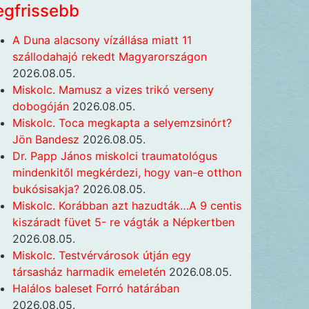
egfrissebb
A Duna alacsony vízállása miatt 11
szállodahajó rekedt Magyarországon
2026.08.05.
Miskolc. Mamusz a vizes trikó verseny
dobogóján
2026.08.05.
Miskolc. Toca megkapta a selyemzsinórt?
Jön Bandesz
2026.08.05.
Dr. Papp János miskolci traumatológus
mindenkitől megkérdezi, hogy van-e otthon
bukósisakja?
2026.08.05.
Miskolc. Korábban azt hazudták…A 9 centis
kiszáradt füvet 5- re vágták a Népkertben
2026.08.05.
Miskolc. Testvérvárosok útján egy
társasház harmadik emeletén
2026.08.05.
Halálos baleset Forró határában
2026.08.05.