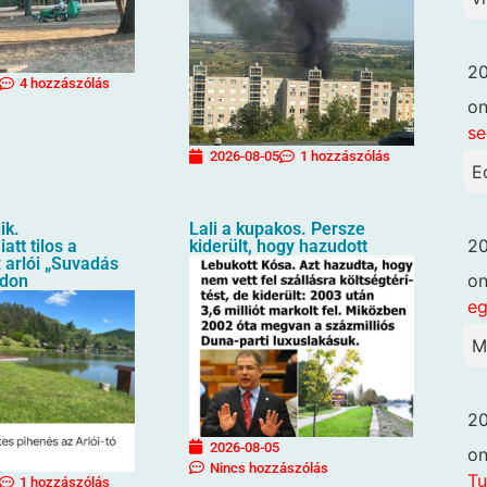
20
4 hozzászólás
o
se
2026-08-05
1 hozzászólás
E
ik.
Lali a kupakos. Persze
20
att tilos a
kiderült, hogy hazudott
 arlói „Suvadás
o
ndon
eg
M
20
2026-08-05
o
Nincs hozzászólás
Tu
1 hozzászólás