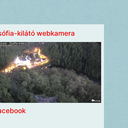
sófia-kilátó webkamera
acebook