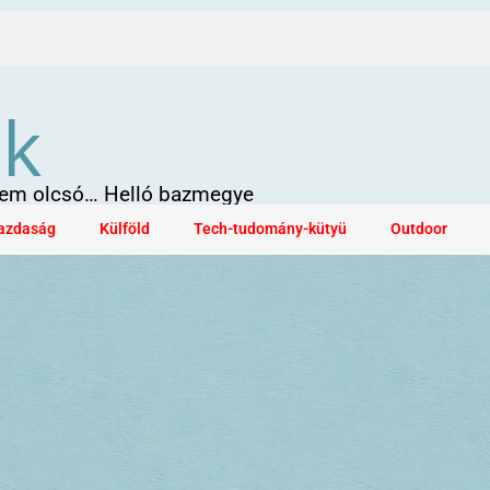
ök
 sem olcsó… Helló bazmegye
azdaság
Külföld
Tech-tudomány-kütyü
Outdoor