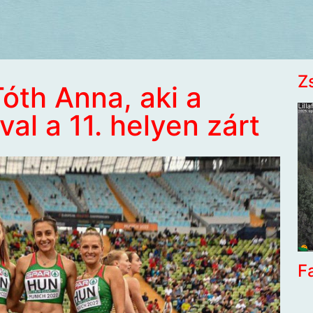
Z
óth Anna, aki a
al a 11. helyen zárt
F