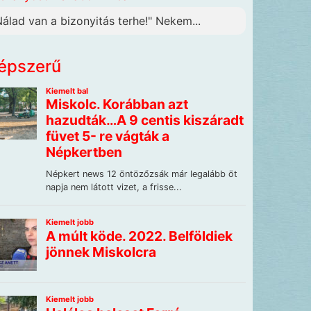
Nálad van a bizonyitás terhe!" Nekem...
épszerű