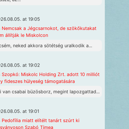
26.08.05. at 19:05
n
Nemcsak a Jégcsarnokot, de szökőkutakat
m állítják le Miskolcon
csém, neked akkora sötétség uralkodik a...
26.08.05. at 19:02
n
Szopkó: Miskolc Holding Zrt. adott 10 milliót
y fideszes hülyeség támogatására
i van csabai büzösborz, megint lapozgattad...
26.08.05. at 19:01
n
Pedofília miatt elítélt tanárt szúrt ki
sványoson Szabó Tímea