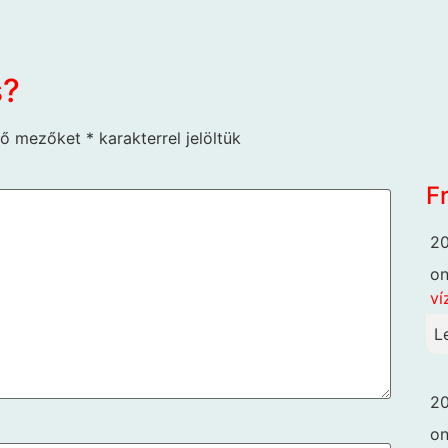
s?
ző mezőket
*
karakterrel jelöltük
F
20
o
ví
L
20
o