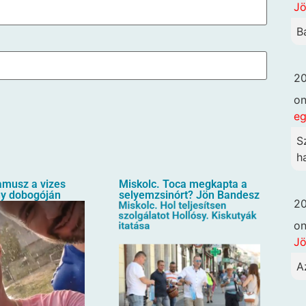
Jö
B
20
o
eg
S
h
amusz a vizes
Miskolc. Toca megkapta a
ny dobogóján
selyemzsinórt? Jön Bandesz
20
o
Jö
A