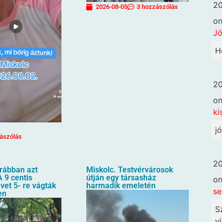
20
2026-08-05
3 hozzászólás
o
Jö
H
20
o
ki
j
ászólás
20
orábban azt
Miskolc. Testvérvárosok
 9 centis
útján egy társasház
o
üvet 5- re vágták
harmadik emeletén
se
en
S
vi