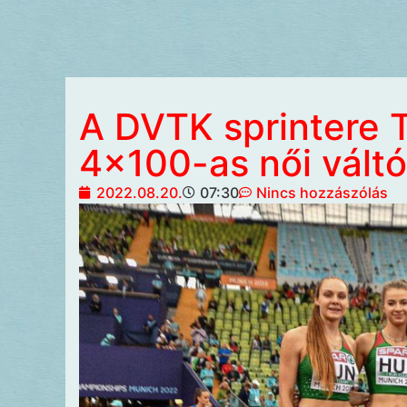
A DVTK sprintere T
4×100-as női váltóv
2022.08.20.
07:30
Nincs hozzászólás