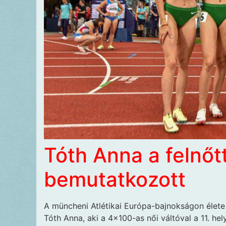
Tóth Anna a felnőtt
bemutatkozott
A müncheni Atlétikai Európa-bajnokságon élete 
Tóth Anna, aki a 4×100-as női váltóval a 11. hel