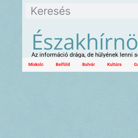
Északhírn
Az információ drága, de hülyének lenni
Miskolc
Belföld
Bulvár
Kultúra
G