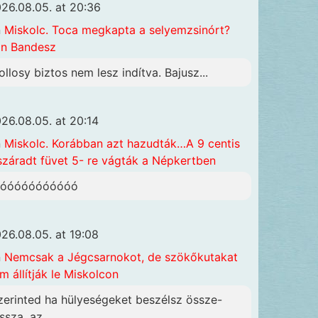
26.08.05. at 20:36
n
Miskolc. Toca megkapta a selyemzsinórt?
n Bandesz
ollosy biztos nem lesz indítva. Bajusz...
26.08.05. at 20:14
n
Miskolc. Korábban azt hazudták…A 9 centis
száradt füvet 5- re vágták a Népkertben
óóóóóóóóóóóó
26.08.05. at 19:08
n
Nemcsak a Jégcsarnokot, de szökőkutakat
m állítják le Miskolcon
zerinted ha hülyeségeket beszélsz össze-
ssza, az...