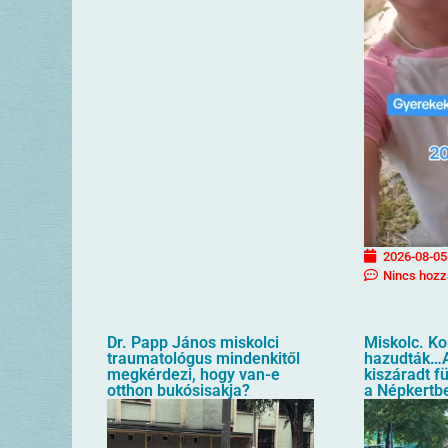
2026-08-05
Nincs hozz
Dr. Papp János miskolci
Miskolc. K
traumatológus mindenkitől
hazudták…A
megkérdezi, hogy van-e
kiszáradt f
otthon bukósisakja?
a Népkertb