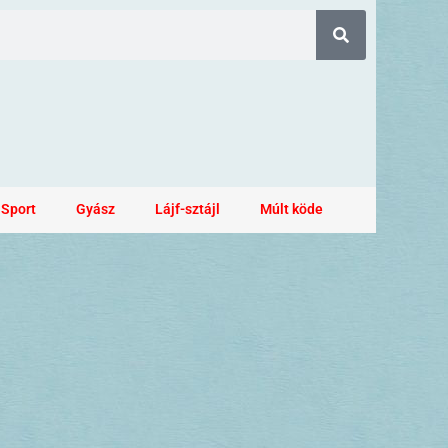
Sport
Gyász
Lájf-sztájl
Múlt köde