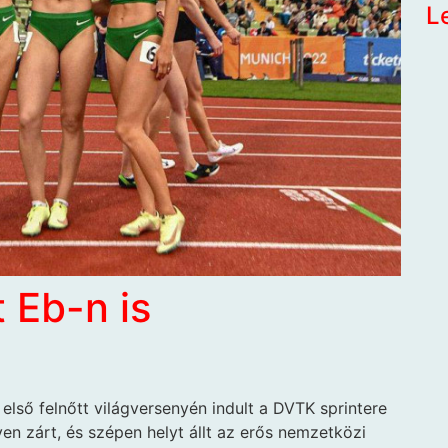
L
 Eb-n is
első felnőtt világversenyén indult a DVTK sprintere
yen zárt, és szépen helyt állt az erős nemzetközi