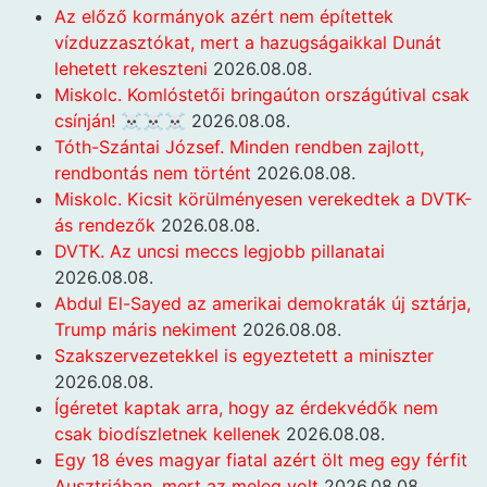
Az előző kormányok azért nem építettek
vízduzzasztókat, mert a hazugságaikkal Dunát
lehetett rekeszteni
2026.08.08.
Miskolc. Komlóstetői bringaúton országútival csak
csínján! ☠️☠️☠️
2026.08.08.
Tóth-Szántai József. Minden rendben zajlott,
rendbontás nem történt
2026.08.08.
Miskolc. Kicsit körülményesen verekedtek a DVTK-
ás rendezők
2026.08.08.
DVTK. Az uncsi meccs legjobb pillanatai
2026.08.08.
Abdul El-Sayed az amerikai demokraták új sztárja,
Trump máris nekiment
2026.08.08.
Szakszervezetekkel is egyeztetett a miniszter
2026.08.08.
Ígéretet kaptak arra, hogy az érdekvédők nem
csak biodíszletnek kellenek
2026.08.08.
Egy 18 éves magyar fiatal azért ölt meg egy férfit
Ausztriában, mert az meleg volt
2026.08.08.