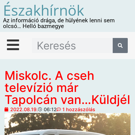
Északhírnök
Az információ drága, de hülyének lenni sem
olcsó… Helló bazmegye
Miskolc. A cseh
televízió már
Tapolcán van…Küldjél
2022.08.19.
06:12
1 hozzászólás