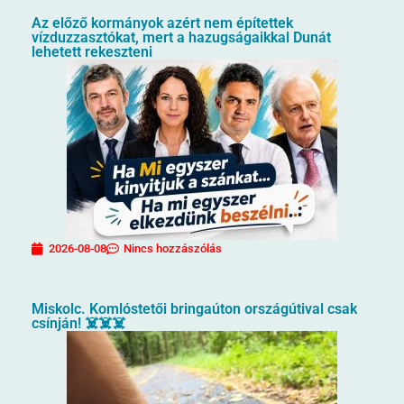
Az előző kormányok azért nem építettek
vízduzzasztókat, mert a hazugságaikkal Dunát
lehetett rekeszteni
2026-08-08
Nincs hozzászólás
Miskolc. Komlóstetői bringaúton országútival csak
csínján! ☠️☠️☠️