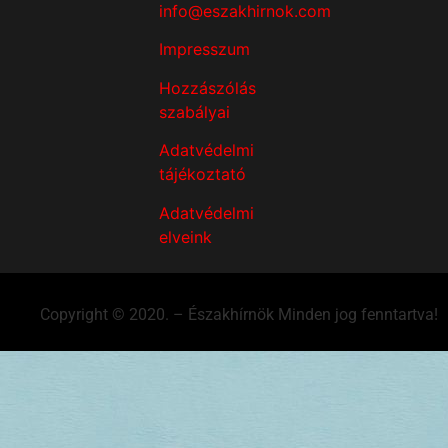
info@eszakhirnok.com
Impresszum
Hozzászólás
szabályai
Adatvédelmi
tájékoztató
Adatvédelmi
elveink
Copyright © 2020. – Északhírnök Minden jog fenntartva!