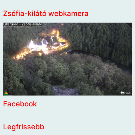
Zsófia-kilátó webkamera
Facebook
Legfrissebb