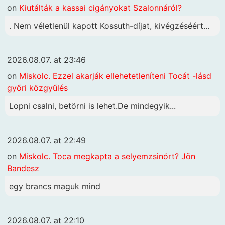
on
Kiutálták a kassai cigányokat Szalonnáról?
. Nem véletlenül kapott Kossuth-díjat, kivégzéséért...
2026.08.07. at 23:46
on
Miskolc. Ezzel akarják ellehetetleníteni Tocát -lásd
győri közgyűlés
Lopni csalni, betörni is lehet.De mindegyik...
2026.08.07. at 22:49
on
Miskolc. Toca megkapta a selyemzsinórt? Jön
Bandesz
egy brancs maguk mind
2026.08.07. at 22:10