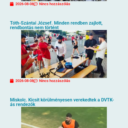
2026-08-08
Nincs hozzászólás
Tóth-Szántai József. Minden rendben zajlott,
rendbontás nem történt
2026-08-08
Nincs hozzászólás
Miskolc. Kicsit körülményesen verekedtek a DVTK-
ás rendezők