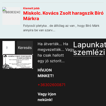
Lapunka
Ha átverték… Ha
Keresés
megvezették… Vagy
szemlézi
ha csak hallott
egy jó sztorit…
HÍVJON
MINKET!
+36302600871
Vagy írjon
nekünk!