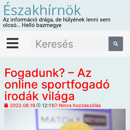
Északhírnök
Az információ drága, de hülyének lenni sem
olcsó… Helló bazmegye
Fogadunk? – Az
online sportfogadó
irodák világa
2022.08.19.
12:11
Nincs hozzászólás