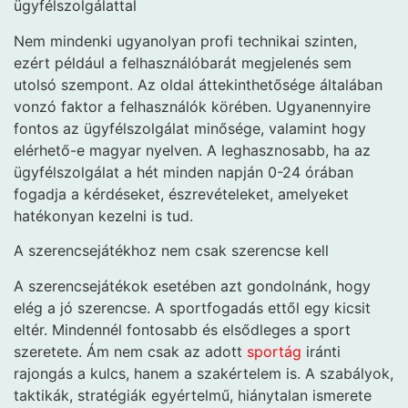
ügyfélszolgálattal
Nem mindenki ugyanolyan profi technikai szinten,
ezért például a felhasználóbarát megjelenés sem
utolsó szempont. Az oldal áttekinthetősége általában
vonzó faktor a felhasználók körében. Ugyanennyire
fontos az ügyfélszolgálat minősége, valamint hogy
elérhető-e magyar nyelven. A leghasznosabb, ha az
ügyfélszolgálat a hét minden napján 0-24 órában
fogadja a kérdéseket, észrevételeket, amelyeket
hatékonyan kezelni is tud.
A szerencsejátékhoz nem csak szerencse kell
A szerencsejátékok esetében azt gondolnánk, hogy
elég a jó szerencse. A sportfogadás ettől egy kicsit
eltér. Mindennél fontosabb és elsődleges a sport
szeretete. Ám nem csak az adott
sportág
iránti
rajongás a kulcs, hanem a szakértelem is. A szabályok,
taktikák, stratégiák egyértelmű, hiánytalan ismerete