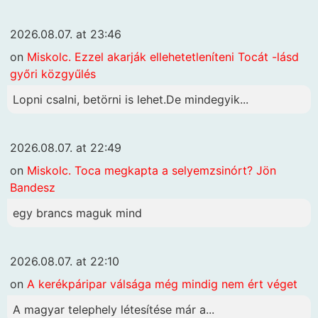
2026.08.07. at 23:46
on
Miskolc. Ezzel akarják ellehetetleníteni Tocát -lásd
győri közgyűlés
Lopni csalni, betörni is lehet.De mindegyik...
2026.08.07. at 22:49
on
Miskolc. Toca megkapta a selyemzsinórt? Jön
Bandesz
egy brancs maguk mind
2026.08.07. at 22:10
on
A kerékpáripar válsága még mindig nem ért véget
A magyar telephely létesítése már a...