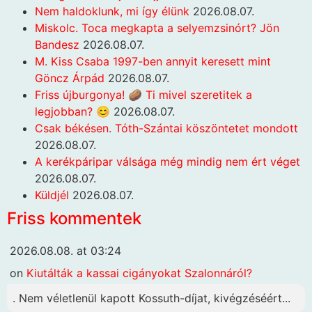
Nem haldoklunk, mi így élünk
2026.08.07.
Miskolc. Toca megkapta a selyemzsinórt? Jön
Bandesz
2026.08.07.
M. Kiss Csaba 1997-ben annyit keresett mint
Göncz Árpád
2026.08.07.
Friss újburgonya! 🥔 Ti mivel szeretitek a
legjobban? 😊
2026.08.07.
Csak békésen. Tóth-Szántai köszöntetet mondott
2026.08.07.
A kerékpáripar válsága még mindig nem ért véget
2026.08.07.
Küldjél
2026.08.07.
Friss kommentek
2026.08.08. at 03:24
on
Kiutálták a kassai cigányokat Szalonnáról?
. Nem véletlenül kapott Kossuth-díjat, kivégzéséért...