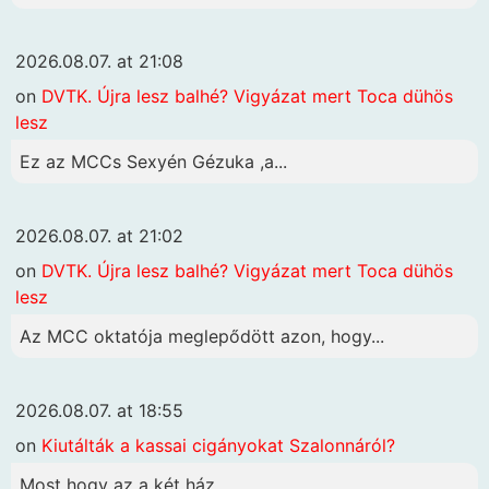
2026.08.07. at 21:08
on
DVTK. Újra lesz balhé? Vigyázat mert Toca dühös
lesz
Ez az MCCs Sexyén Gézuka ,a...
2026.08.07. at 21:02
on
DVTK. Újra lesz balhé? Vigyázat mert Toca dühös
lesz
Az MCC oktatója meglepődött azon, hogy...
2026.08.07. at 18:55
on
Kiutálták a kassai cigányokat Szalonnáról?
Most hogy az a két ház...