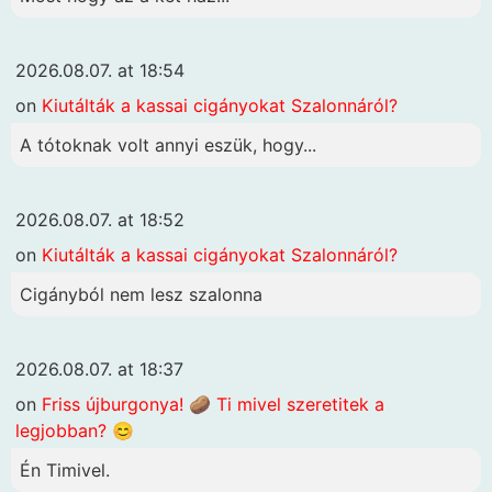
2026.08.07. at 18:54
on
Kiutálták a kassai cigányokat Szalonnáról?
A tótoknak volt annyi eszük, hogy...
2026.08.07. at 18:52
on
Kiutálták a kassai cigányokat Szalonnáról?
Cigányból nem lesz szalonna
2026.08.07. at 18:37
on
Friss újburgonya! 🥔 Ti mivel szeretitek a
legjobban? 😊
Én Timivel.