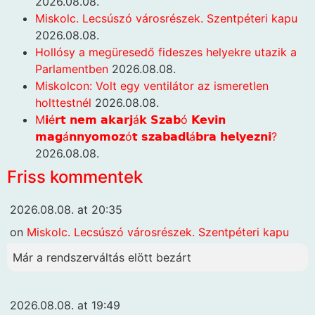
2026.08.08.
Miskolc. Lecsúszó városrészek. Szentpéteri kapu
2026.08.08.
Hollósy a megüresedő fideszes helyekre utazik a
Parlamentben
2026.08.08.
Miskolcon: Volt egy ventilátor az ismeretlen
holttestnél
2026.08.08.
M𝗶é𝗿𝘁 𝗻𝗲𝗺 𝗮𝗸𝗮𝗿𝗷á𝗸 𝗦𝘇𝗮𝗯ó 𝗞𝗲𝘃𝗶𝗻
𝗺𝗮𝗴á𝗻𝗻𝘆𝗼𝗺𝗼𝘇ó𝘁 𝘀𝘇𝗮𝗯𝗮𝗱𝗹á𝗯𝗿𝗮 𝗵𝗲𝗹𝘆𝗲𝘇𝗻𝗶?
2026.08.08.
Friss kommentek
2026.08.08. at 20:35
on
Miskolc. Lecsúszó városrészek. Szentpéteri kapu
Már a rendszerváltás elött bezárt
2026.08.08. at 19:49