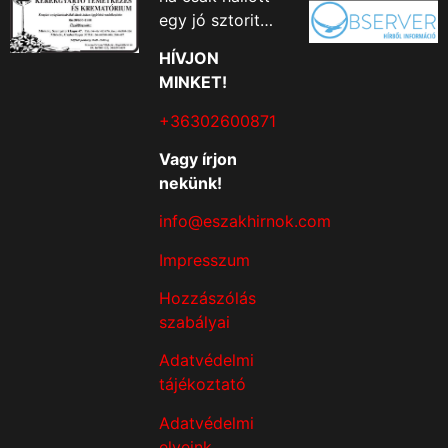
egy jó sztorit…
HÍVJON
MINKET!
+36302600871
Vagy írjon
nekünk!
info@eszakhirnok.com
Impresszum
Hozzászólás
szabályai
Adatvédelmi
tájékoztató
Adatvédelmi
elveink