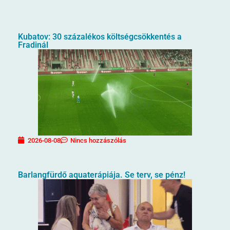
Kubatov: 30 százalékos költségcsökkentés a
Fradinál
2026-08-08
Nincs hozzászólás
Barlangfürdő aquaterápiája. Se terv, se pénz!