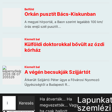
Lapunka
Ha átverték… Ha
Keresés
megvezették… Vagy
szemlézi
ha csak hallott