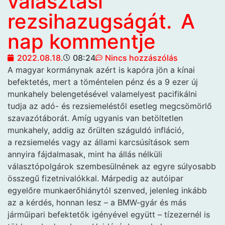
választási
rezsihazugságát. A
nap kommentje
2022.08.18.
08:24
Nincs hozzászólás
A magyar kormánynak azért is kapóra jön a kínai
befektetés, mert a töméntelen pénz és a 9 ezer új
munkahely belengetésével valamelyest pacifikálni
tudja az adó- és rezsiemeléstől esetleg megcsömörlő
szavazótáborát. Amíg ugyanis van betöltetlen
munkahely, addig az őrülten száguldó infláció,
a rezsiemelés vagy az állami karcsúsítások sem
annyira fájdalmasak, mint ha állás nélküli
választópolgárok szembesülnének az egyre súlyosabb
összegű fizetnivalókkal. Márpedig az autóipar
egyelőre munkaerőhiánytól szenved, jelenleg inkább
az a kérdés, honnan lesz – a BMW-gyár és más
járműipari befektetők igényével együtt – tízezernél is