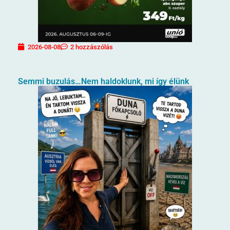
2026-08-08
2 hozzászólás
Semmi buzulás…Nem haldoklunk, mi így élünk