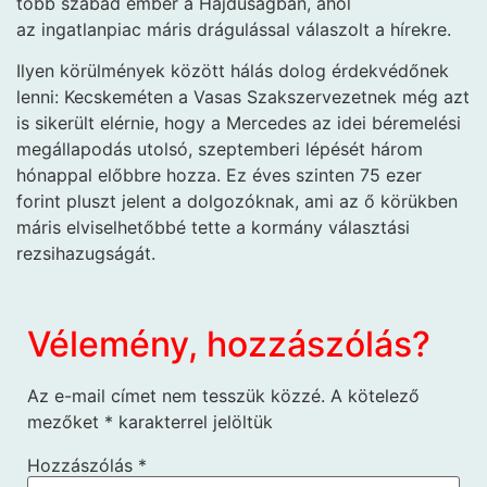
több szabad ember a Hajdúságban, ahol
az ingatlanpiac máris drágulással válaszolt a hírekre.
Ilyen körülmények között hálás dolog érdekvédőnek
lenni: Kecskeméten a Vasas Szakszervezetnek még azt
is sikerült elérnie, hogy a Mercedes az idei béremelési
megállapodás utolsó, szeptemberi lépését három
hónappal előbbre hozza. Ez éves szinten 75 ezer
forint pluszt jelent a dolgozóknak, ami az ő körükben
máris elviselhetőbbé tette a kormány választási
rezsihazugságát.
Vélemény, hozzászólás?
Az e-mail címet nem tesszük közzé.
A kötelező
mezőket
*
karakterrel jelöltük
Hozzászólás
*