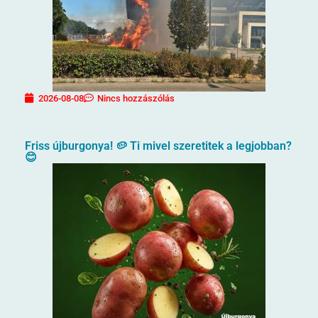
2026-08-08
Nincs hozzászólás
Friss újburgonya! 🥔 Ti mivel szeretitek a legjobban?
😊