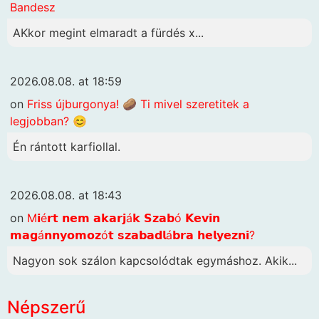
Bandesz
AKkor megint elmaradt a fürdés x...
2026.08.08. at 18:59
on
Friss újburgonya! 🥔 Ti mivel szeretitek a
legjobban? 😊
Én rántott karfiollal.
2026.08.08. at 18:43
on
M𝗶é𝗿𝘁 𝗻𝗲𝗺 𝗮𝗸𝗮𝗿𝗷á𝗸 𝗦𝘇𝗮𝗯ó 𝗞𝗲𝘃𝗶𝗻
𝗺𝗮𝗴á𝗻𝗻𝘆𝗼𝗺𝗼𝘇ó𝘁 𝘀𝘇𝗮𝗯𝗮𝗱𝗹á𝗯𝗿𝗮 𝗵𝗲𝗹𝘆𝗲𝘇𝗻𝗶?
Nagyon sok szálon kapcsolódtak egymáshoz. Akik...
Népszerű