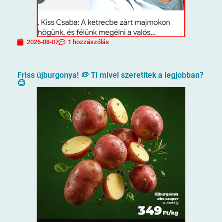
2026-08-07
1 hozzászólás
Friss újburgonya! 🥔 Ti mivel szeretitek a legjobban?
😊