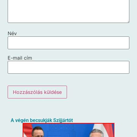
Név
E-mail cím
A végén becsukják Szijjártót