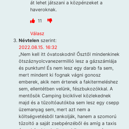
át lehet játszani a közpénzeket a
haveroknak.
11
Válasz
Névtelen
szerint:
2022.08.15. 16:32
„Nem kell itt óvatoskodni! Ősztől mindenkinek
ötszáznyolcvanezermillió lesz a gázszámlája
és punktum! És nem lesz egy darab fa sem,
mert mindent ki fognak vágni gonosz
emberek, akik nem értenek a fakitermeléshez
sem, ellentétben velünk, fészbukozókkal. A
mentősök Camping biciklivel közlekednek
majd és a tűzoltóautókba sem lesz egy csepp
üzemanyag sem, mert azt nem a
költségvetésből tankolják, hanem a szomorú
tűzoltó a saját zsebpénzéből és amíg a taxis