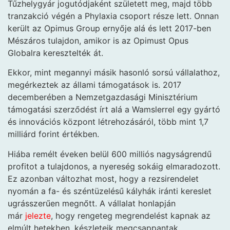
Tűzhelygyár jogutódjaként született meg, majd több
tranzakció végén a Phylaxia csoport része lett. Onnan
került az Opimus Group ernyője alá és lett 2017-ben
Mészáros tulajdon, amikor is az Opimust Opus
Globalra keresztelték át.
Ekkor, mint megannyi másik hasonló sorsú vállalathoz,
megérkeztek az állami támogatások is. 2017
decemberében a Nemzetgazdasági Minisztérium
támogatási szerződést írt alá a Wamslerrel egy gyártó
és innovációs központ létrehozásáról, több mint 1,7
milliárd forint értékben.
Hiába remélt éveken belül 600 milliós nagyságrendű
profitot a tulajdonos, a nyereség sokáig elmaradozott.
Ez azonban változhat most, hogy a rezsirendelet
nyomán a fa- és széntüzelésű kályhák iránti kereslet
ugrásszerűen megnőtt. A vállalat honlapján
már
jelezte
, hogy rengeteg megrendelést kapnak az
elmúlt hetekben, készleteik megcsappantak.