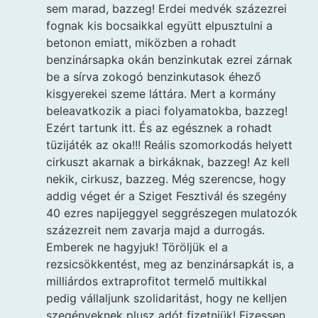
sem marad, bazzeg! Erdei medvék százezrei
fognak kis bocsaikkal együtt elpusztulni a
betonon emiatt, miközben a rohadt
benzinársapka okán benzinkutak ezrei zárnak
be a sírva zokogó benzinkutasok éhező
kisgyerekei szeme láttára. Mert a kormány
beleavatkozik a piaci folyamatokba, bazzeg!
Ezért tartunk itt. És az egésznek a rohadt
tüzijáték az oka!!! Reális szomorkodás helyett
cirkuszt akarnak a birkáknak, bazzeg! Az kell
nekik, cirkusz, bazzeg. Még szerencse, hogy
addig véget ér a Sziget Fesztivál és szegény
40 ezres napijeggyel seggrészegen mulatozók
százezreit nem zavarja majd a durrogás.
Emberek ne hagyjuk! Töröljük el a
rezsicsökkentést, meg az benzinársapkát is, a
milliárdos extraprofitot termelő multikkal
pedig vállaljunk szolidaritást, hogy ne kelljen
szegényeknek plusz adót fizetniük! Fizessen