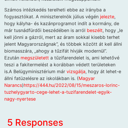
Számos intézkedés terelheti ebbe az irányba a
fogyasztókat. A miniszterelnök július végén
jelezte
,
hogy kályha- és kazánprogramot indít a kormány, de
már tusnádfürdői beszédében is arról
beszélt
, hogy „le
kell jönni a gázról, mert az áram sokkal kisebb terhet
jelent Magyarországnak”, és többek között át kell állni
biomasszára, „ahogy a tűzifát hívják modernül”.
Ezután
megszületett
a tűzifarendelet is, ami lehetővé
teszi a fakitermelést a korábban védett területeken
is.A Belügyminisztérium már
vizsgálja
, hogy át lehet-e
állni fatüzelésre az iskolákban is. (
Magyar
Narancs
)
https://444.hu/2022/08/15/meszaros-lorinc-
tuzhelygyarto-cege-lehet-a-tuzifarendelet-egyik-
nagy-nyertese
5 Responses