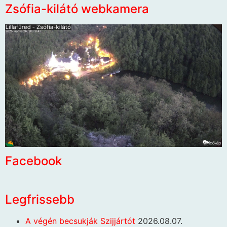
Zsófia-kilátó webkamera
Facebook
Legfrissebb
A végén becsukják Szijjártót
2026.08.07.