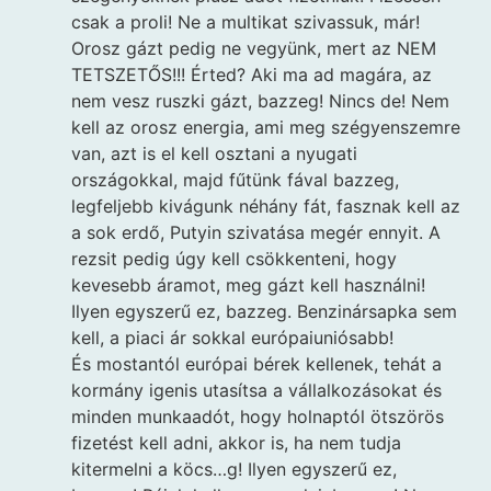
csak a proli! Ne a multikat szivassuk, már!
Orosz gázt pedig ne vegyünk, mert az NEM
TETSZETŐS!!! Érted? Aki ma ad magára, az
nem vesz ruszki gázt, bazzeg! Nincs de! Nem
kell az orosz energia, ami meg szégyenszemre
van, azt is el kell osztani a nyugati
országokkal, majd fűtünk fával bazzeg,
legfeljebb kivágunk néhány fát, fasznak kell az
a sok erdő, Putyin szivatása megér ennyit. A
rezsit pedig úgy kell csökkenteni, hogy
kevesebb áramot, meg gázt kell használni!
Ilyen egyszerű ez, bazzeg. Benzinársapka sem
kell, a piaci ár sokkal európaiuniósabb!
És mostantól európai bérek kellenek, tehát a
kormány igenis utasítsa a vállalkozásokat és
minden munkaadót, hogy holnaptól ötszörös
fizetést kell adni, akkor is, ha nem tudja
kitermelni a köcs…g! Ilyen egyszerű ez,