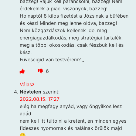
bazzeg! Rájuk kell parancsolni, bazzeg! Nem
érdekelnek a piaci viszonyok, bazzeg!
Holnaptól 8 kilós fizetést a Józsinak a büfében
és kész! Minden meg lenne oldva, bazzeg!
Nem közgazdászok kellenek ide, meg
energiagazdálkodás, meg stratégiai tartalék,
meg a többi okoskodás, csak fészbuk kell és
kész.
Füvescigid van testvérem? „
6
Válasz
Névtelen
szerint:
2022.08.15. 17:27
elég ha megfagy anyád, vagy öngyilkos lesz
apád.
nem kell itt túltolni a kretént, én minden egyes
fideszes nyomornak és halálnak örülök majd
🙂