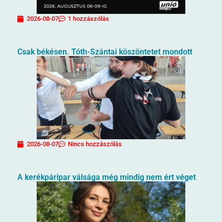
2026-08-07
1 hozzászólás
Csak békésen. Tóth-Szántai köszöntetet mondott
2026-08-07
Nincs hozzászólás
A kerékpáripar válsága még mindig nem ért véget