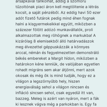
ársapkával tankolhat, addig a szomorú
tűzoltónak piaci áron kell megtöltenie a létrás
kocsit, a saját pénzéből. Az eddig havi 50 ezer
adót fizető futárok pedig mind éhen fognak
halni a kisgyermekeikkel együtt, miközben a
százezer fölött adózó munkavállalók, proli
alkalmazottak meg röhögnek a markukba! A
kizárólag 8 elemisekből álló határvadászok
meg élvezettel géppuskázzák a könnyes
arccal, némán és fegyelmezetten demonstráló
békés embereket a Margit hídon, miközben a
határokon kéne lenniük, de valójában egyetlen
rohadt migráns sem akar átjönni, mert azok
okosak és még ők is mind tudják, hogy ez a
világon a legszörnyűbb hely, hiszen
energiaválság sehol a világon nincsen és
infláció sincsen sehol, csak egyedül itt van,
bazzeg. Meleg is azért van nyáron, mert a fák
ki lesznek vágva még a parkokban is. Egy fa