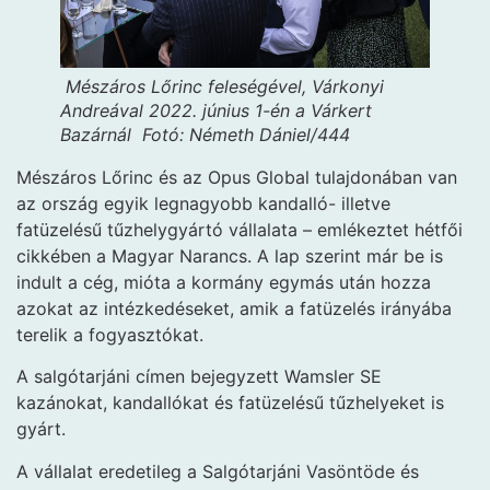
Mészáros Lőrinc feleségével, Várkonyi
Andreával 2022. június 1-én a Várkert
Bazárnál
Fotó: Németh Dániel/444
Mészáros Lőrinc és az Opus Global tulajdonában van
az ország egyik legnagyobb kandalló- illetve
fatüzelésű tűzhelygyártó vállalata – emlékeztet hétfői
cikkében a Magyar Narancs. A lap szerint már be is
indult a cég, mióta a kormány egymás után hozza
azokat az intézkedéseket, amik a fatüzelés irányába
terelik a fogyasztókat.
A salgótarjáni címen bejegyzett Wamsler SE
kazánokat, kandallókat és fatüzelésű tűzhelyeket is
gyárt.
A vállalat eredetileg a Salgótarjáni Vasöntöde és