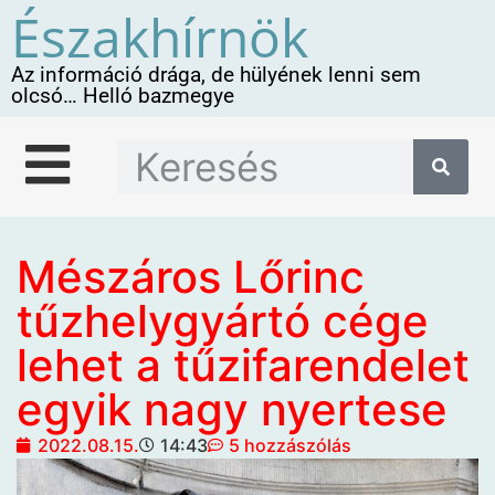
Északhírnök
Az információ drága, de hülyének lenni sem
olcsó… Helló bazmegye
Mészáros Lőrinc
tűzhelygyártó cége
lehet a tűzifarendelet
egyik nagy nyertese
2022.08.15.
14:43
5 hozzászólás