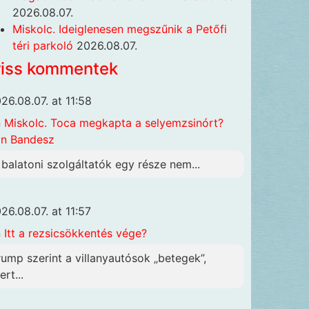
2026.08.07.
Miskolc. Ideiglenesen megszűnik a Petőfi
téri parkoló
2026.08.07.
riss kommentek
26.08.07. at 11:58
n
Miskolc. Toca megkapta a selyemzsinórt?
n Bandesz
 balatoni szolgáltatók egy része nem...
26.08.07. at 11:57
n
Itt a rezsicsökkentés vége?
rump szerint a villanyautósok „betegek”,
rt...