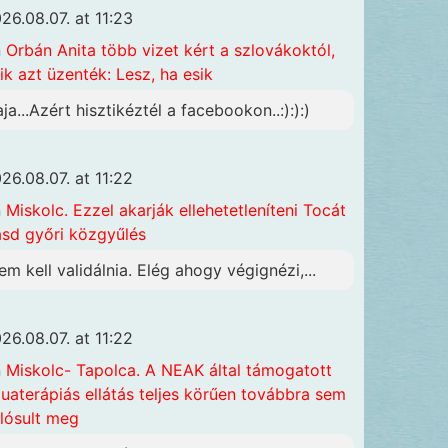
26.08.07. at 11:23
n
Orbán Anita több vizet kért a szlovákoktól,
ik azt üzenték: Lesz, ha esik
aja...Azért hisztikéztél a facebookon..:):):)
26.08.07. at 11:22
n
Miskolc. Ezzel akarják ellehetetleníteni Tocát
ásd győri közgyűlés
em kell validálnia. Elég ahogy végignézi,...
26.08.07. at 11:22
n
Miskolc- Tapolca. A NEAK által támogatott
uaterápiás ellátás teljes körűen továbbra sem
lósult meg