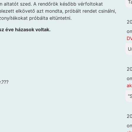
T
en altatót szed. A rendőrök később vérfoltokat
elezett elkövető azt mondta, próbált rendet csinálni,
onyítékokat próbálta eltüntetni.
20
sz éve házasok voltak.
o
DV
U
20
o
.???
ak
"
20
o