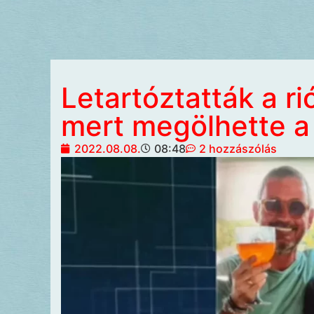
Letartóztatták a ri
mert megölhette a 
2022.08.08.
08:48
2 hozzászólás