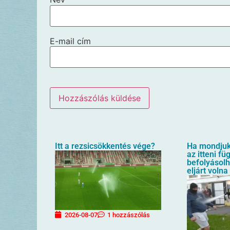
E-mail cím
Itt a rezsicsökkentés vége?
Ha mondjuk 
az itteni f
befolyásol
eljárt volna
2026-08-07
1 hozzászólás