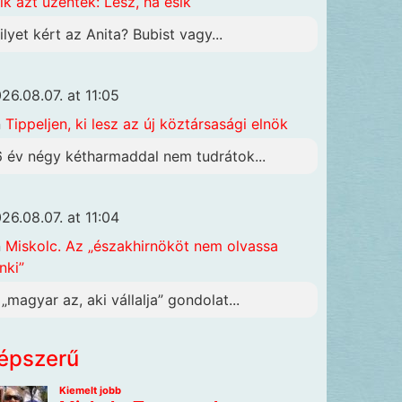
ik azt üzenték: Lesz, ha esik
ilyet kért az Anita? Bubist vagy...
26.08.07. at 11:05
n
Tippeljen, ki lesz az új köztársasági elnök
6 év négy kétharmaddal nem tudrátok...
26.08.07. at 11:04
n
Miskolc. Az „északhirnököt nem olvassa
nki”
 „magyar az, aki vállalja” gondolat...
épszerű