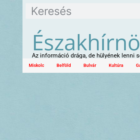
Északhírn
Az információ drága, de hülyének lenni
Miskolc
Belföld
Bulvár
Kultúra
G