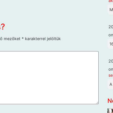
ak
M
s?
20
o
ző mezőket
*
karakterrel jelöltük
1
20
o
se
A
N