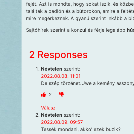
fejét. Azt is mondta, hogy sokat iszik, és közb
találtak a padlón és a bútorokon, amire a feltét
mire megérkeznek. A gyanú szerint inkább a biz
Sajtóhírek szerint a konzul és férje legalább
hú
2 Responses
Névtelen
szerint:
2022.08.08. 11:01
De szép törzénet.Uwe a kemény asszony
2
Válasz
Névtelen
szerint:
2022.08.09. 09:57
Tessék mondani, akko’ ezek buzik?