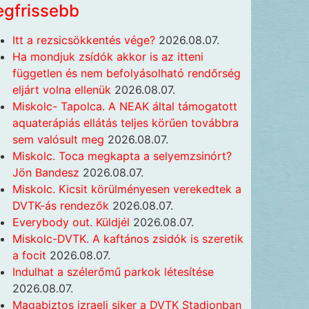
egfrissebb
Itt a rezsicsökkentés vége?
2026.08.07.
Ha mondjuk zsídók akkor is az itteni
független és nem befolyásolható rendőrség
eljárt volna ellenük
2026.08.07.
Miskolc- Tapolca. A NEAK által támogatott
aquaterápiás ellátás teljes körűen továbbra
sem valósult meg
2026.08.07.
Miskolc. Toca megkapta a selyemzsinórt?
Jön Bandesz
2026.08.07.
Miskolc. Kicsit körülményesen verekedtek a
DVTK-ás rendezők
2026.08.07.
Everybody out. Küldjél
2026.08.07.
Miskolc-DVTK. A kaftános zsidók is szeretik
a focit
2026.08.07.
Indulhat a szélerőmű parkok létesítése
2026.08.07.
Magabiztos izraeli siker a DVTK Stadionban