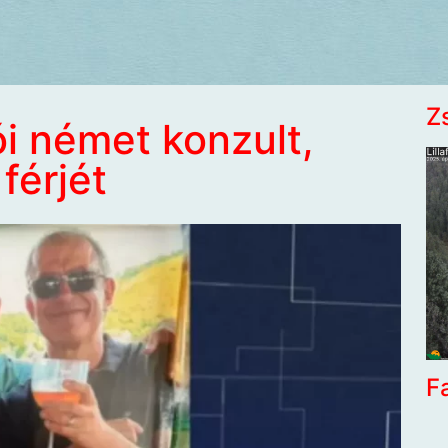
Z
ói német konzult,
férjét
F