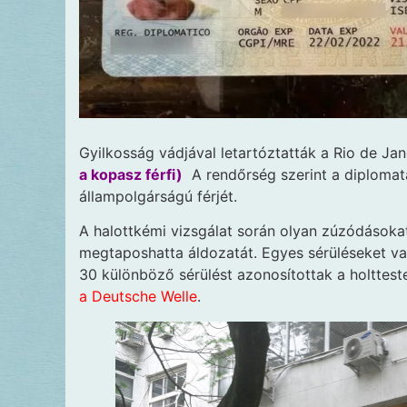
Gyilkosság vádjával letartóztatták a Rio de Ja
a kopasz férfi)
A rendőrség szerint a diplomat
állampolgárságú férjét.
A halottkémi vizsgálat során olyan zúzódásokat
megtaposhatta áldozatát. Egyes sérüléseket v
30 különböző sérülést azonosítottak a holtteste
a Deutsche Welle
.