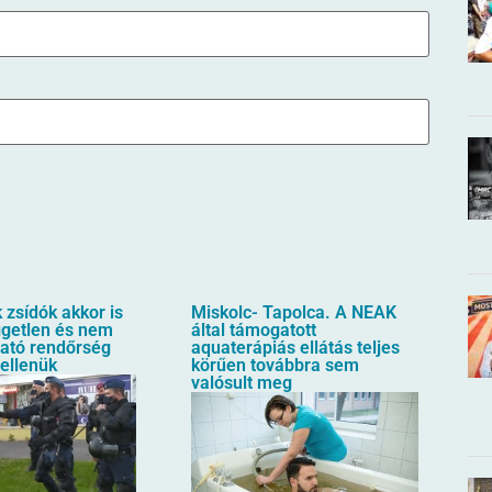
zsídók akkor is
Miskolc- Tapolca. A NEAK
üggetlen és nem
által támogatott
ható rendőrség
aquaterápiás ellátás teljes
 ellenük
körűen továbbra sem
valósult meg