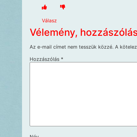
Válasz
Vélemény, hozzászólá
Az e-mail címet nem tesszük közzé.
A kötele
Hozzászólás
*
Név