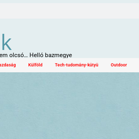
ök
 sem olcsó… Helló bazmegye
azdaság
Külföld
Tech-tudomány-kütyü
Outdoor