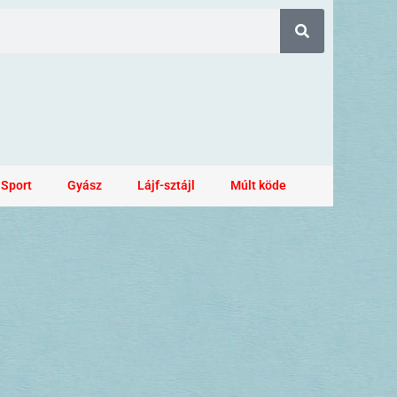
Sport
Gyász
Lájf-sztájl
Múlt köde