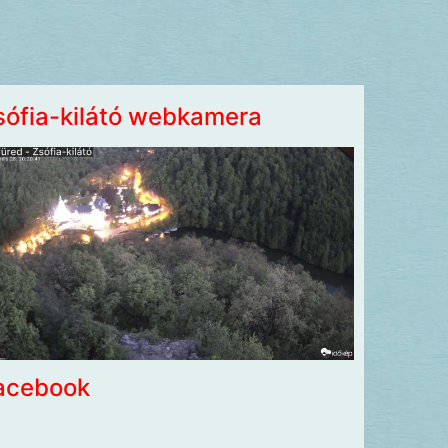
sófia-kilátó webkamera
acebook