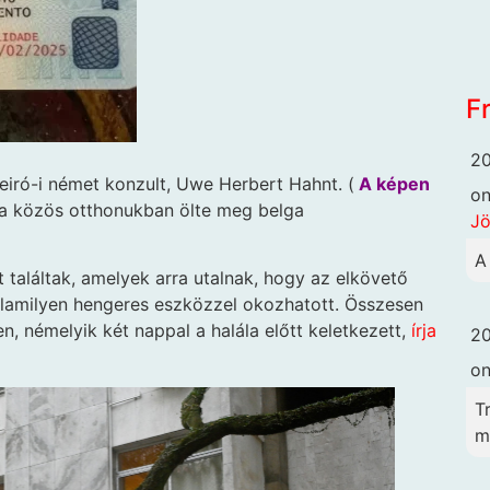
F
20
neiró-i német konzult, Uwe Herbert Hahnt. (
A képen
o
a közös otthonukban ölte meg belga
Jö
A
 találtak, amelyek arra utalnak, hogy az elkövető
alamilyen hengeres eszközzel okozhatott. Összesen
n, némelyik két nappal a halála előtt keletkezett,
írja
20
o
T
me