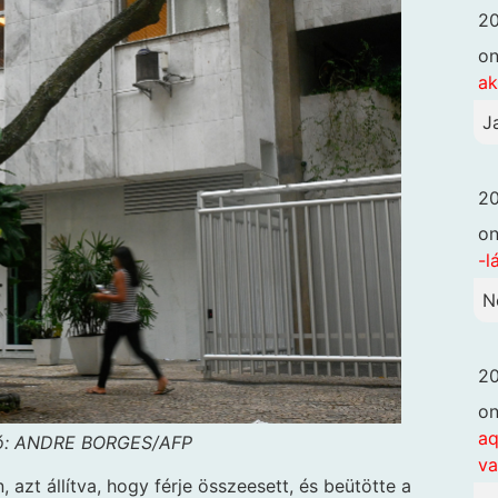
20
o
ak
J
20
o
-l
N
20
o
aq
ó: ANDRE BORGES/AFP
va
azt állítva, hogy férje összeesett, és beütötte a