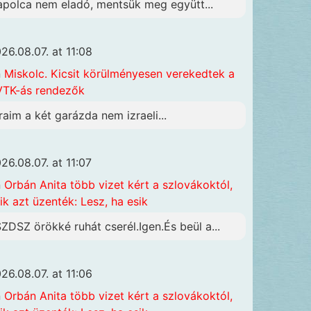
apolca nem eladó, mentsük meg együtt...
26.08.07. at 11:08
n
Miskolc. Kicsit körülményesen verekedtek a
TK-ás rendezők
raim a két garázda nem izraeli...
26.08.07. at 11:07
n
Orbán Anita több vizet kért a szlovákoktól,
ik azt üzenték: Lesz, ha esik
SZDSZ örökké ruhát cserél.Igen.És beül a...
26.08.07. at 11:06
n
Orbán Anita több vizet kért a szlovákoktól,