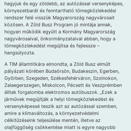
hagyjuk és egy zöldebb, az autózással versenyképes,
környezetbarát és fenntartható tömegközlekedési
rendszer felé visszük Magyarország nagyvárosait
közösen. A Zöld Busz Program jó mintája annak,
hogyan működik együtt a Kormány Magyarország
nagyvárosaival, önkormányzataival abban, hogy a
tömegközlekedést megújítsa és fejlessze –
hangsúlyozta.
A TIM államtitkára elmondta, a Zöld Busz elmúlt
pályázati körében Budaörsön, Budakeszin, Egerben,
Győrben, Szegeden, Székesfehérváron, Szolnokon,
Zalaegerszegen, Miskolcon, Pécsett és Veszprémben
álltak forgalomba elektromos autóbuszok. „Ezek a
járművek megújítják a helyi tömegközlekedést és
versenyképessé teszik azt az autózással szemben,
amire a klímaváltozás, a környezetvédelmi
célkitűzéseink teljesülése mentén, illetve az
olajfüggőség csökkentése miatt is egyre nagyobb