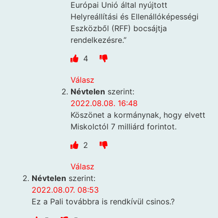
Európai Unió által nyújtott
Helyreállítási és Ellenállóképességi
Eszközből (RFF) bocsájtja
rendelkezésre.”
4
Válasz
Névtelen
szerint:
2022.08.08. 16:48
Köszönet a kormánynak, hogy elvett
Miskolctól 7 milliárd forintot.
2
Válasz
Névtelen
szerint:
2022.08.07. 08:53
Ez a Pali továbbra is rendkívül csinos.?