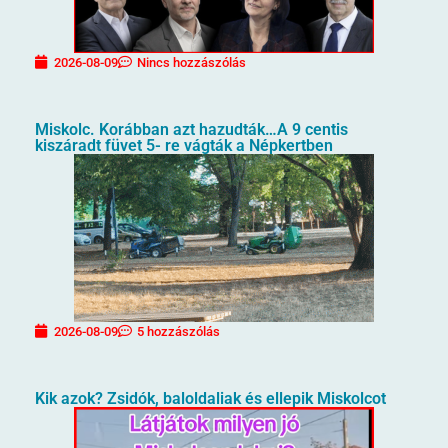
2026-08-09
Nincs hozzászólás
Miskolc. Korábban azt hazudták…A 9 centis
kiszáradt füvet 5- re vágták a Népkertben
2026-08-09
5 hozzászólás
Kik azok? Zsidók, baloldaliak és ellepik Miskolcot