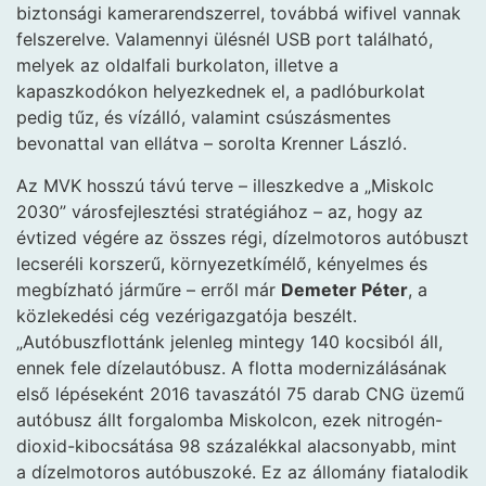
biztonsági kamerarendszerrel, továbbá wifivel vannak
felszerelve. Valamennyi ülésnél USB port található,
melyek az oldalfali burkolaton, illetve a
kapaszkodókon helyezkednek el, a padlóburkolat
pedig tűz, és vízálló, valamint csúszásmentes
bevonattal van ellátva – sorolta Krenner László.
Az MVK hosszú távú terve – illeszkedve a „Miskolc
2030” városfejlesztési stratégiához – az, hogy az
évtized végére az összes régi, dízelmotoros autóbuszt
lecseréli korszerű, környezetkímélő, kényelmes és
megbízható járműre – erről már
Demeter Péter
, a
közlekedési cég vezérigazgatója beszélt.
„Autóbuszflottánk jelenleg mintegy 140 kocsiból áll,
ennek fele dízelautóbusz. A flotta modernizálásának
első lépéseként 2016 tavaszától 75 darab CNG üzemű
autóbusz állt forgalomba Miskolcon, ezek nitrogén-
dioxid-kibocsátása 98 százalékkal alacsonyabb, mint
a dízelmotoros autóbuszoké. Ez az állomány fiatalodik