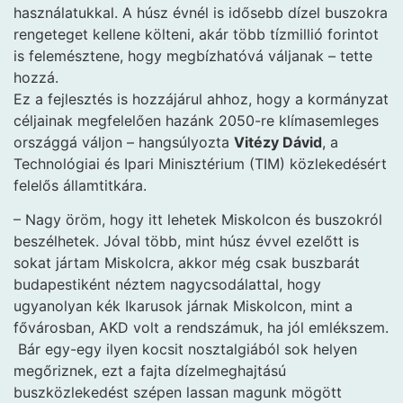
használatukkal. A húsz évnél is idősebb dízel buszokra
rengeteget kellene költeni, akár több tízmillió forintot
is felemésztene, hogy megbízhatóvá váljanak – tette
hozzá.
Ez a fejlesztés is hozzájárul ahhoz, hogy a kormányzat
céljainak megfelelően hazánk 2050-re klímasemleges
országgá váljon – hangsúlyozta
Vitézy Dávid
, a
Technológiai és Ipari Minisztérium (TIM) közlekedésért
felelős államtitkára.
– Nagy öröm, hogy itt lehetek Miskolcon és buszokról
beszélhetek. Jóval több, mint húsz évvel ezelőtt is
sokat jártam Miskolcra, akkor még csak buszbarát
budapestiként néztem nagycsodálattal, hogy
ugyanolyan kék Ikarusok járnak Miskolcon, mint a
fővárosban, AKD volt a rendszámuk, ha jól emlékszem.
Bár egy-egy ilyen kocsit nosztalgiából sok helyen
megőriznek, ezt a fajta dízelmeghajtású
buszközlekedést szépen lassan magunk mögött