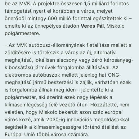
be az MVK. A projektre összesen 1,5 milliárd forintos
támogatást nyert el korábban a város, melyet
önerőből mintegy 600 millió forinttal egészítettek ki –
emelte ki az ünnepélyes átadón
Veres Pál
, Miskolc
polgármestere.
– Az MVK autóbusz-állományának fiatalítása mellett a
zöldítésére is törekszik a város az új, alternatív
meghajtású, lokálisan alacsony vagy zéró károsanyag-
kibocsátású járművek forgalomba állításával. Az
elektromos autóbuszok mellett jelenleg hat CNG-
meghajtású jármű beszerzési is zajlik, várhatóan ezek
is forgalomba állnak még idén – jelentette ki a
polgármester, aki szerint ezek nagy lépések a
klímasemlegesség felé vezető úton. Hozzátette, nem
véletlen, hogy Miskolc bekerült azon száz európai
város közé, amik 2030-ig innovációs megoldásokkal
segíthetik a klímasemlegességre történő átállást az
Európai Unió többi városa számára.