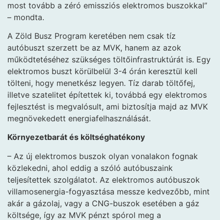
most tovább a zéró emissziós elektromos buszokkal”
– mondta.
A Zöld Busz Program keretében nem csak tíz
autóbuszt szerzett be az MVK, hanem az azok
működtetéséhez szükséges töltőinfrastruktúrát is. Egy
elektromos buszt körülbelül 3-4 órán keresztül kell
tölteni, hogy menetkész legyen. Tíz darab töltőfej,
illetve szatelitet építettek ki, továbbá egy elektromos
fejlesztést is megvalósult, ami biztosítja majd az MVK
megnövekedett energiafelhasználását.
Környezetbarát és költséghatékony
– Az új elektromos buszok olyan vonalakon fognak
közlekedni, ahol eddig a szóló autóbuszaink
teljesítettek szolgálatot. Az elektromos autóbuszok
villamosenergia-fogyasztása messze kedvezőbb, mint
akár a gázolaj, vagy a CNG-buszok esetében a gáz
költsége, így az MVK pénzt spórol meg a