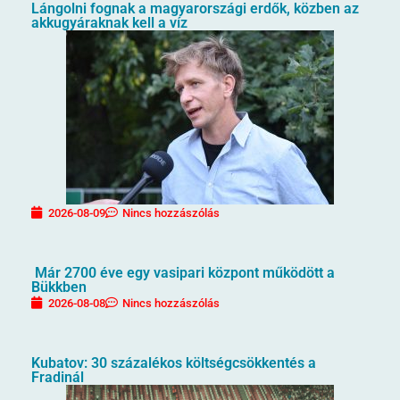
Lángolni fognak a magyarországi erdők, közben az
akkugyáraknak kell a víz
2026-08-09
Nincs hozzászólás
Már 2700 éve egy vasipari központ működött a
Bükkben
2026-08-08
Nincs hozzászólás
Kubatov: 30 százalékos költségcsökkentés a
Fradinál