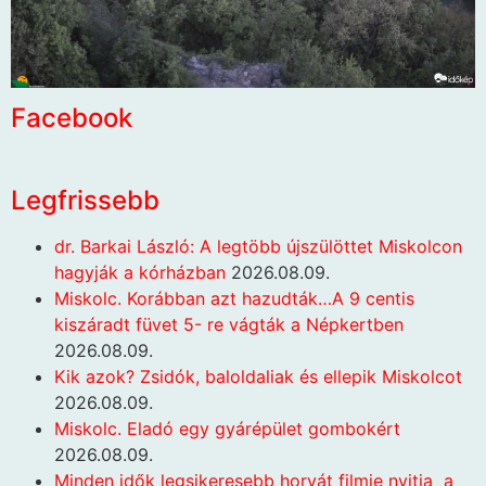
Facebook
Legfrissebb
dr. Barkai László: A legtöbb újszülöttet Miskolcon
hagyják a kórházban
2026.08.09.
Miskolc. Korábban azt hazudták…A 9 centis
kiszáradt füvet 5- re vágták a Népkertben
2026.08.09.
Kik azok? Zsidók, baloldaliak és ellepik Miskolcot
2026.08.09.
Miskolc. Eladó egy gyárépület gombokért
2026.08.09.
Minden idők legsikeresebb horvát filmje nyitja a