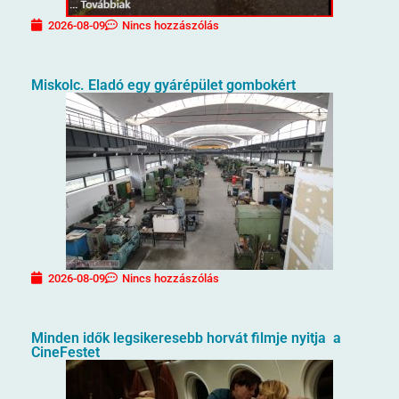
2026-08-09
Nincs hozzászólás
Miskolc. Eladó egy gyárépület gombokért
2026-08-09
Nincs hozzászólás
Minden idők legsikeresebb horvát filmje nyitja a
CineFestet