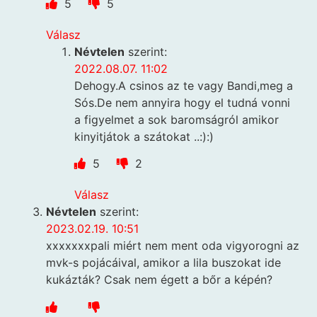
5
5
Válasz
Névtelen
szerint:
2022.08.07. 11:02
Dehogy.A csinos az te vagy Bandi,meg a
Sós.De nem annyira hogy el tudná vonni
a figyelmet a sok baromságról amikor
kinyitjátok a szátokat ..:):)
5
2
Válasz
Névtelen
szerint:
2023.02.19. 10:51
xxxxxxxpali miért nem ment oda vigyorogni az
mvk-s pojácáival, amikor a lila buszokat ide
kukázták? Csak nem égett a bőr a képén?