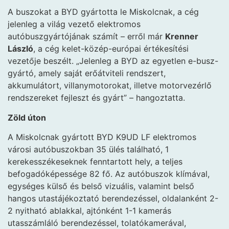
A buszokat a BYD gyártotta le Miskolcnak, a cég
jelenleg a világ vezető elektromos
autóbuszgyártójának számít – erről már
Krenner
László
, a cég kelet-közép-európai értékesítési
vezetője beszélt. „Jelenleg a BYD az egyetlen e-busz-
gyártó, amely saját erőátviteli rendszert,
akkumulátort, villanymotorokat, illetve motorvezérlő
rendszereket fejleszt és gyárt” – hangoztatta.
Zöld úton
A Miskolcnak gyártott BYD K9UD LF elektromos
városi autóbuszokban 35 ülés található, 1
kerekesszékeseknek fenntartott hely, a teljes
befogadóképessége 82 fő. Az autóbuszok klímával,
egységes külső és belső vizuális, valamint belső
hangos utastájékoztató berendezéssel, oldalanként 2-
2 nyitható ablakkal, ajtónként 1-1 kamerás
utasszámláló berendezéssel, tolatókamerával,