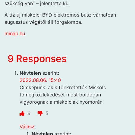
szükség van” – jelentette ki.
A tíz új miskolci BYD elektromos busz várhatóan
augusztus végétől áll forgalomba.
minap.hu
9 Responses
Névtelen
szerint:
2022.08.06. 15:40
Címképünk: akik tönkretették Miskolc
tömegközlekedését most boldogan
vigyorognak a miskolciak nyomorán.
6
5
Válasz
Névtelen
szerint: