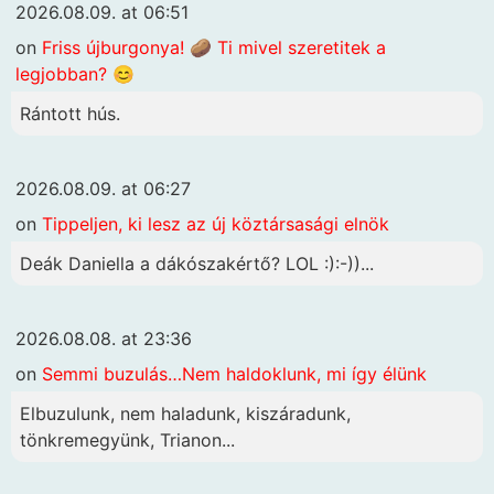
2026.08.09. at 06:51
on
Friss újburgonya! 🥔 Ti mivel szeretitek a
legjobban? 😊
Rántott hús.
2026.08.09. at 06:27
on
Tippeljen, ki lesz az új köztársasági elnök
Deák Daniella a dákószakértő? LOL :):-))...
2026.08.08. at 23:36
on
Semmi buzulás…Nem haldoklunk, mi így élünk
Elbuzulunk, nem haladunk, kiszáradunk,
tönkremegyünk, Trianon...