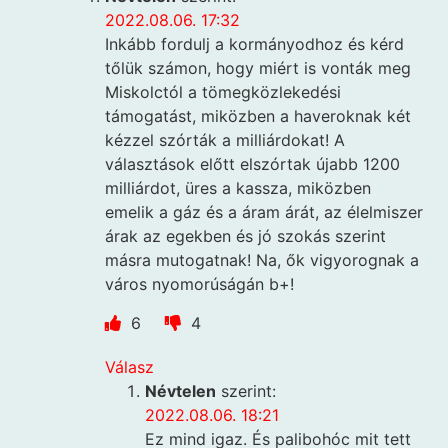
2022.08.06. 17:32
Inkább fordulj a kormányodhoz és kérd
tőlük számon, hogy miért is vonták meg
Miskolctól a tömegközlekedési
támogatást, miközben a haveroknak két
kézzel szórták a milliárdokat! A
választások előtt elszórtak újabb 1200
milliárdot, üres a kassza, miközben
emelik a gáz és a áram árát, az élelmiszer
árak az egekben és jó szokás szerint
másra mutogatnak! Na, ők vigyorognak a
város nyomorúságán b+!
6
4
Válasz
Névtelen
szerint:
2022.08.06. 18:21
Ez mind igaz. És palibohóc mit tett