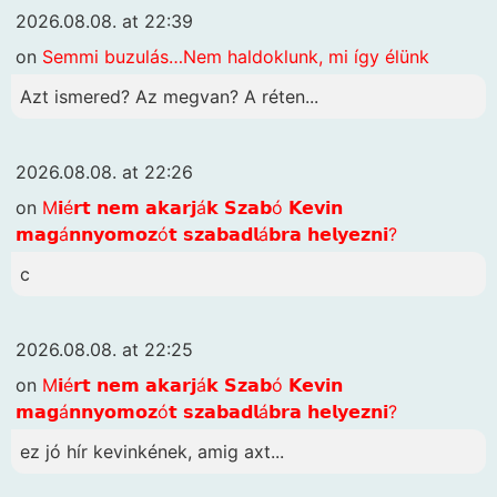
2026.08.08. at 22:39
on
Semmi buzulás…Nem haldoklunk, mi így élünk
Azt ismered? Az megvan? A réten...
2026.08.08. at 22:26
on
M𝗶é𝗿𝘁 𝗻𝗲𝗺 𝗮𝗸𝗮𝗿𝗷á𝗸 𝗦𝘇𝗮𝗯ó 𝗞𝗲𝘃𝗶𝗻
𝗺𝗮𝗴á𝗻𝗻𝘆𝗼𝗺𝗼𝘇ó𝘁 𝘀𝘇𝗮𝗯𝗮𝗱𝗹á𝗯𝗿𝗮 𝗵𝗲𝗹𝘆𝗲𝘇𝗻𝗶?
c
2026.08.08. at 22:25
on
M𝗶é𝗿𝘁 𝗻𝗲𝗺 𝗮𝗸𝗮𝗿𝗷á𝗸 𝗦𝘇𝗮𝗯ó 𝗞𝗲𝘃𝗶𝗻
𝗺𝗮𝗴á𝗻𝗻𝘆𝗼𝗺𝗼𝘇ó𝘁 𝘀𝘇𝗮𝗯𝗮𝗱𝗹á𝗯𝗿𝗮 𝗵𝗲𝗹𝘆𝗲𝘇𝗻𝗶?
ez jó hír kevinkének, amig axt...